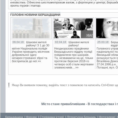
князівства. Обнесена шестиметровим валом, з фортецею у центрі, Бершад
проти турків і татар.
ГОЛОВНІ НОВИНИ БЕРШАДЩИНИ
06.04.18
Шановні жителі
02.04.18
Шановні жителі
25.03.18
Берш
району! З 1 до 30
району!
відді
квітня Національна поліція
Неодноразово працівники
Головного упра
України проводить місячник
Бершадського відділу поліції
національної пол
добровільної здачі
повідомляли про шахраїв.
Вінницькій обла
незареєстрованої зброї та
Та, незважаючи на це, тільки
розшукується гр
боєприпасів до неї.»»
протягом березня 2018-го
Віталіївна Домо
четверо осіб стали жертвами
27.04.1996 р.н.,
зловмисників....»»
Поташні, вул. Ос
Якщо Ви виявили помилку, виділіть текст з помилкою та натисніть Ctrl+Enter щ
Місто стане привабливішим - В господарствах і
Бершадщина
|
Форуми
|
Сторінками історії
|
Літературна Бершадь
|
Фотогалереї