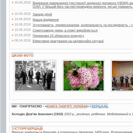
»
16.06.2018
Відділення невідкладної (екстреної) медичної допомоги (НЕМД) 
ОЛІЛ. У більшій його частині проведено ремонти, які ще тривають.
»
16.06.2018
Заради дітей
»
16.06.2018
Краще відділення
»
16.06.2018
Згуртованість, професіоналізм, колегіальність та послідовність – г
»
15.06.2018
Спиртозаводу нема, а спирт виробляється
»
15.06.2018
Переможці 15 обласного конкурсу
»
08.04.2018
Ефективне реагування на надзвичайні ситуації
ЦІКАВІ ФОТО
6 фото
48 фото
4 фото
МИ - ПАМ’ЯТАЄМО - «
КНИГА ПАМ’ЯТІ УКРАЇНИ
» /
БЕРШАДЬ
Холодін Дем'ян Іванович (1910)
1910 р., росіянин, робітник. Мобілізований в 
З ІСТОРІЇ БЕРШАДІ
Вперше згадується Бершадь в історичних джерелах 1459 року. Розташована 