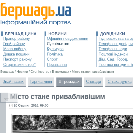
БЕРШАДЩИНА
НОВИНИ
ДОВІДНИКИ
Прапор району
Офіційні повідомлення
Підприємства та ор
Герб району
Суспільство
Телефонні довідни
Мапа району
Культура
Телефонні коди
Дошка пошани
Політика
Поштові індекси
Паспорт району
Спорт
Дім. Сад. Город.
Сторінками історії
Привітання
Прогноз погоди в 
Бершадь
/
Новини
/
Суспільство
/
В громадах
/
Місто стане привабливішим
Знай наших
Гаряча лінія
В громадах
Спогади
Є така думка
Місто стане привабливішим
←
20 Серпня 2016, 09:00