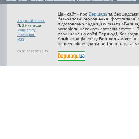
Цей сайт - про
Бершадь
та бершадський
безкоштовні оголошення, фотогалереї р
Зворотній зв'язок
підготовлено редакцією газети
«Берша
Публічна угода
матеріали належать авторам статтей. 
Мапа сайту
розміщена на сайті
Бершаді
, без згод
PDA-версія
Адміністрація сайту
Бершадь
може не п
RSS
не несе відповідальності за авторські м
09.01.2026 05:19:25