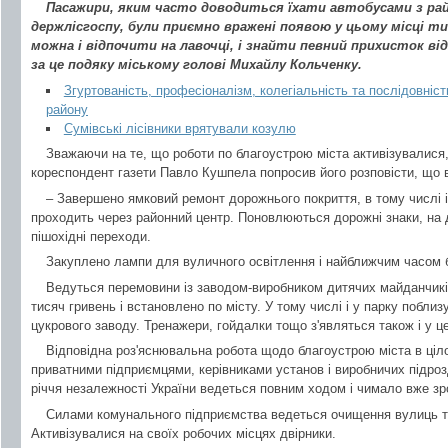
Пасажири, яким часто доводиться їхати автобусами з ра
держлісгоспу, були приємно вражені появою у цьому місці т
можна і відпочити на лавочці, і знайти певний прихисток ві
за це подяку міському голові Михайлу Кольченку.
Згуртованість, професіоналізм, колегіальність та послідовність
району
Сумівські лісівники врятували козулю
Зважаючи на те, що роботи по благоустрою міста активізувалися
кореспондент газети Павло Кушпела попросив його розповісти, що в
– Завершено ямковий ремонт дорожнього покриття, в тому числі і
проходить через районний центр. Поновлюються дорожні знаки, на
пішохідні переходи.
Закуплено лампи для вуличного освітлення і найближчим часом б
Ведуться перемовини із заводом-виробником дитячих майданчиків
тисяч гривень і встановлено по місту. У тому числі і у парку побли
цукрового заводу. Тренажери, гойдалки тощо з'являться також і у ц
Відповідна роз'яснювальна робота щодо благоустрою міста в ціл
приватними підприємцями, керівниками установ і виробничих підроз
річчя незалежності України ведеться повним ходом і чимало вже зр
Силами комунального підприємства ведеться очищення вулиць та 
Активізувалися на своїх робочих місцях двірники.