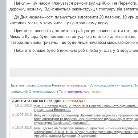
Найближчим часом планується ремонт вулиці 40-річчя Перемоги.
дорожну розмітку. Здійснюється реконструкція тротуару від ветаптек
До Дня незалежності планується виготовити 20 лавочок, 10 урн дл
частинах міста, у тому числі і у центральному парку.
Приємною новиною для жителів райцентру повинно стати і те, що
Миколи Кучера буде вимощено тротуарною плиткою алеї центрально
півтора мільйона гривень. І це буде лише початком масштабної його
Набагато більше було б виконано робіт, якби участь у благоустрої
Населені пункти:
Бирлівка
Релевантні матеріали:
«Устянська дача» – перлина По
прийдешній
Стежина щедрості
Теги:
комунального
лісгосп
ДИВІТЬСЯ ТАКОЖ В РОЗДІЛІ
В ГРОМАДАХ
»
16.06.2018
У день Святого Духа (28 травня) в Березівці урочисто відзначили
храму Івана Богослова.
»
16.06.2018
Депутат облради Володимир Зарічанський ініціював створення пам’я
генія літератури та пророка нації виготовляє відомий скульптор,
скульптури Харківської державної...
»
16.06.2018
Бершадська амбулаторія загальної практики – сімейної медицини
амбулаторій ЗПСМ. Із 2016 року очолює установу мудра жінка, зна
Антоніна Іванівна Колесник. У медицині...