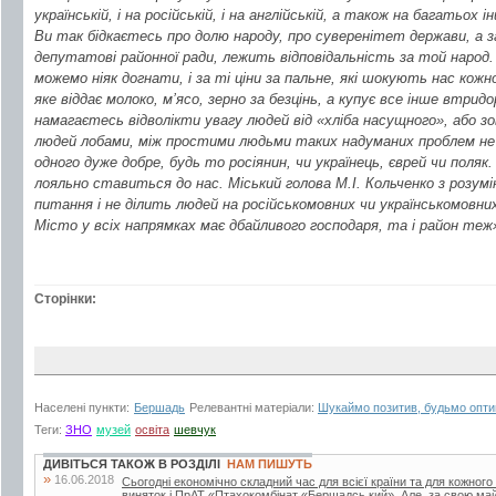
українській, і на російській, і на англійській, а також на багатьох 
Ви так бідкаєтесь про долю народу, про суверенітет держави, а за
депутатові районної ради, лежить відповідальність за той народ. 
можемо ніяк догнати, і за ті ціни за пальне, які шокують нас кожно
яке віддає молоко, м’ясо, зерно за безцінь, а купує все інше втрид
намагаєтесь відволікти увагу людей від «хліба насущного», або з
людей лобами, між простими людьми таких надуманих проблем не б
одного дуже добре, будь то росіянин, чи українець, єврей чи поляк
лояльно ставиться до нас. Міський голова М.І. Кольченко з розумі
питання і не ділить людей на російськомовних чи українськомовни
Місто у всіх напрямках має дбайливого господаря, та і район теж
Сторінки:
Населені пункти:
Бершадь
Релевантні матеріали:
Шукаймо позитив, будьмо опти
Теги:
ЗНО
музей
освіта
шевчук
ДИВІТЬСЯ ТАКОЖ В РОЗДІЛІ
НАМ ПИШУТЬ
»
16.06.2018
Сьогодні економічно складний час для всієї країни та для кожного
виняток і ПрАТ «Птахокомбінат «Бершадсь кий». Але, за свою май