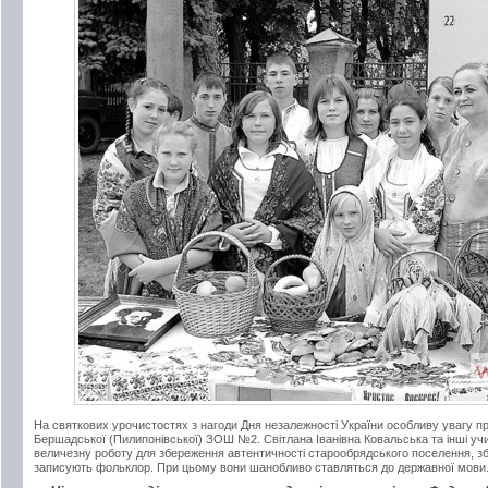
На святкових урочистостях з нагоди Дня незалежності України особливу увагу п
Бершадської (Пилипонівської) ЗОШ №2. Світлана Іванівна Ковальська та інші уч
величезну роботу для збереження автентичності старообрядського поселення, зби
записують фольклор. При цьому вони шанобливо ставляться до державної мови.