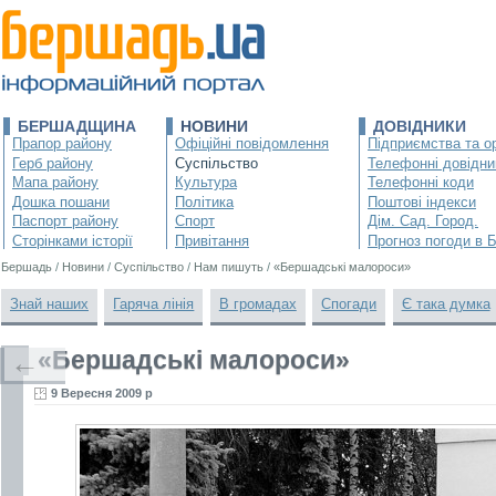
БЕРШАДЩИНА
НОВИНИ
ДОВІДНИКИ
Прапор району
Офіційні повідомлення
Підприємства та ор
Герб району
Суспільство
Телефонні довідни
Мапа району
Культура
Телефонні коди
Дошка пошани
Політика
Поштові індекси
Паспорт району
Спорт
Дім. Сад. Город.
Сторінками історії
Привітання
Прогноз погоди в 
Бершадь
/
Новини
/
Суспільство
/
Нам пишуть
/
«Бершадські малороси»
Знай наших
Гаряча лінія
В громадах
Спогади
Є така думка
«Бершадські малороси»
←
9 Вересня 2009 р