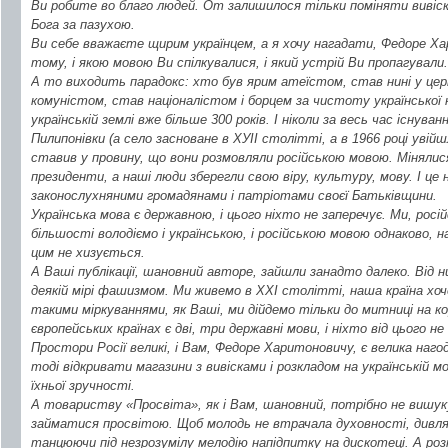
Ви робите во благо людей. От залишилося тільки поміняти вивіс
Бога за пазухою.
Ви себе вважаєте щирим українцем, а я хочу нагадати, Федоре Ха
тому, і якою мовою Ви спілкувалися, і який устрій Ви пропагували.
А то виходить парадокс: хто був ярим атеїстом, став нині у церк
комуністом, став націоналістом і борцем за чистоту української 
українській землі вже більше 300 років. І ніколи за весь час існув
Пилипонівки (а село засноване в ХУІІ столітті, а в 1966 році увій
ставив у провину, що вони розмовляли російською мовою. Мінялися
президенти, а наші люди зберегли свою віру, культуру, мову. І це
законослухняними громадянами і патріотами своєї Батьківщини.
Українська мова є державною, і цього ніхто не заперечує. Ми, рос
більшості володіємо і українською, і російською мовою однаково, на
цим не хизується.
А Ваші публікації, шановний авторе, зайшли занадто далеко. Від ни
деякій мірі фашизмом. Ми живемо в ХХІ столітті, наша країна хоч
такими міркуваннями, як Ваші, ми дійдемо тільки до митниці на к
європейських країнах є дві, три державні мови, і ніхто від цього н
Простори Росії великі, і Вам, Федоре Харитоновичу, є велика нагод
тоді відкривати магазини з вивісками і розкладом на українській мо
їхньої зручності.
А товариству «Просвіта», як і Вам, шановний, потрібно не вишуку
займатися просвітою. Щоб молодь не втрачала духовності, дивля
танцюючи під незрозумілу мелодію напідпитку на дискотеці. А розм