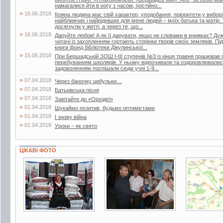
намагалися йти в ногу з часом, постійно...
»
16.06.2018
Кожна людина має свій характер, уподобання, пріоритети у вибор
найближчих і найрідніших для мене людей – моїх батька та матір.
досягнули у житті, а через те, що...
»
16.06.2018
Даруйте любов! А як її дарувати, якщо не словами в книжках? Дуже
читачі із захопленням гортають сторінки творів своїх земляків. Пі
книги фонд бібліотеки Джулинської...
»
15.06.2018
При Бершадській ЗОШ І-ІІІ ступенів №3 із кінця травня працював п
перебуванням школярів. У ньому відпочивали та оздоровлювалися 
задоволенням поспішали сюди учні 1-9...
»
07.04.2018
Через баночку цибульки…
»
07.04.2018
Батьківська пісня
»
07.04.2018
Завітайте до «Орхідеї»
»
01.04.2018
Шукаймо позитив, будьмо оптимістами
»
01.04.2018
І знову війна
»
01.04.2018
Уроки – як свято
ЦІКАВІ ФОТО
14 фото
3 фото
3 фото