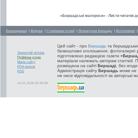
«Бершадські малороси» - Листи читачів до
Бершадщина
|
Форуми
|
Сторінками історії
|
Літературна Бершадь
|
Фотогалереї
Цей сайт - про
Бершадь
та бершадський
безкоштовні оголошення, фотогалереї р
Зворотній зв'язок
підготовлено редакцією газети
«Берша
Публічна угода
матеріали належать авторам статтей. 
Мапа сайту
розміщена на сайті
Бершаді
, без згод
PDA-версія
Адміністрація сайту
Бершадь
може не п
RSS
не несе відповідальності за авторські м
14.01.2026 00:39:08