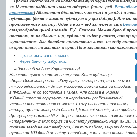
Цілком несподівано на кореспонденцію журналіста Федора 
за 12 серпня надійшло чимало відгуків. [прим. ред.
Бершадські
зневажаємо
] Абсолютна більшість читачів і в усній, і в пи
публікацію (деякі з листів публікуємо у цій добірці). Але ми 
протилежного змісту. Один з них – від жителя міста
Берша
старообрядницької громади П.Д. Глазова. Можна було б прос
послання, тим більше, що, судячи зі змісту листа, автор п
журналістом. Але давайте прочитаємо лист, на ходу випра
скоротивши, не змінюючи суті. По можливості ми намагали
Цікаво, змістовно, корисно
Через баночку цибульки…
«Шановний Федоре Харитоновичу!
Написати цього листа мене змусила Ваша публікація
«Бершадські малороси» …Хочу зразу застерегти, що я не маю
ніякого відношення ні до цих магазинів, вивіски яких ви наводили
в публікації, ні до господарів з Києва. Але справа в іншому.
У Вашій статті порушується «проблема» російськомовної
частини населення нашого міста. І хочу нагадати шановному
автору, що тих малоросів більше 1,5 тисячі чоловік, а це приблизн
Що ще працює школа № 2, до речі, російська за всю свою історію, 
«стараннями» таких борців за чистоту української нації, як Ви. Тих
порізали завод на металобрухт, і не тільки його, закрили допоміж
пустивши 100 дітей по світу з торбами, а тих, хто навчав і вихов