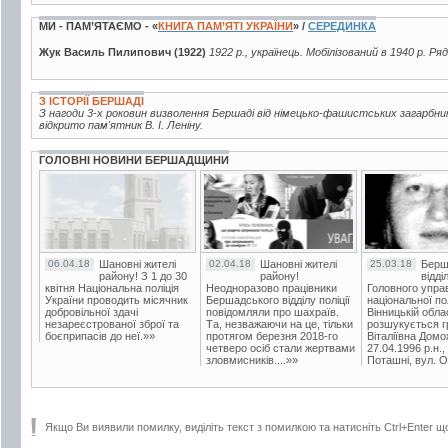
МИ - ПАМ’ЯТАЄМО - «
КНИГА ПАМ’ЯТІ УКРАЇНИ
» /
СЕРЕДИНКА
Жук Василь Пилипович (1922)
1922 р., українець. Мобілізований в 1940 р. Ря
З ІСТОРІЇ БЕРШАДІ
З нагоди 3-х роковин визволення Бершаді від німецько-фашистських загарбни
відкрито пам'ятник В. І. Леніну.
ГОЛОВНІ НОВИНИ БЕРШАДЩИНИ
06.04.18
Шановні жителі
02.04.18
Шановні жителі
25.03.18
Берш
району! З 1 до 30
району!
відді
квітня Національна поліція
Неодноразово працівники
Головного упра
України проводить місячник
Бершадського відділу поліції
національної пол
добровільної здачі
повідомляли про шахраїв.
Вінницькій обла
незареєстрованої зброї та
Та, незважаючи на це, тільки
розшукується гр
боєприпасів до неї.»»
протягом березня 2018-го
Віталіївна Домо
четверо осіб стали жертвами
27.04.1996 р.н.,
зловмисників....»»
Поташні, вул. Ос
Якщо Ви виявили помилку, виділіть текст з помилкою та натисніть Ctrl+Enter щ