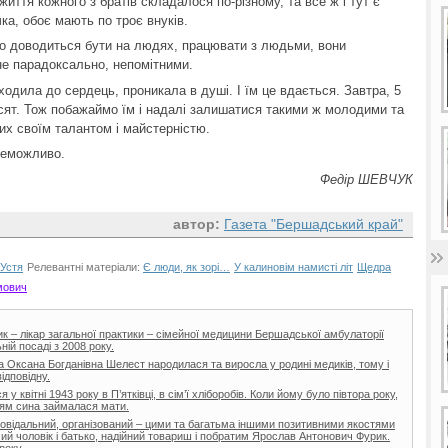
тя кожного з братів складалося по-різному, та все ж і тут є
чка, обоє мають по троє внуків.
о доводиться бути на людях, працювати з людьми, вони
не парадоксально, непомітними.
ходила до сердець, проникала в душі. І їм це вдається. Завтра, 5
сят. Тож побажаймо їм і надалі залишатися такими ж молодими та
ших своїм талантом і майстерністю.
неможливо.
Федір ШЕВЧУК
автор:
Газета "Бершадський край"
Устя
Релевантні матеріали:
Є люди, як зорі…
У калиновім намисті літ
Щедра
мович
 – лікар загальної практики – сімейної медицини Бершадської амбулаторії
ій посаді з 2008 року.
га Оксана Богданівна Шелест народилася та виросла у родині медиків, тому і
ідповідну.
 квітні 1943 року в П’ятківці, в сім’ї хліборобів. Коли йому було півтора року,
нням сина займалася мати.
повідальний, організований – цими та багатьма іншими позитивними якостями
ий чоловік і батько, надійний товариш і побратим Ярослав Антонович Фурик.