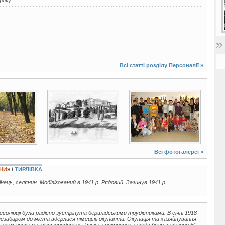
оку...
Всі статті розділу
Персоналії
»
3 фото
5 фото
Всі фотогалереї »
ЇНИ
» /
ТИРЛІВКА
аїнець, селянин. Мобілізований в 1941 р. Рядовий. Загинув 1941 р.
еволюції була радісно зустрінута бершадськими трудівниками. В січні 1918
незабаром до міста вдерлися німецькі окупанти. Окупація та хазяйнування