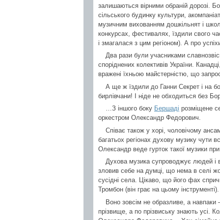
залишаються вірними обраній дорозі. Б
сільського будинку культури, акомпаніат
музичним вихованням дошкільнят і школ
конкурсах, фестивалях, їздили свого ч
і змагалася з цим регіоном). А про успіх
Два рази були учасниками славнозвіс
споріднених колективів України. Канадці,
вражені їхньою майстерністю, що запрос
А ще ж їздили до Ганни Секрет і на б
бирлівчани! І ніде не обходиться без Б
…З іншого боку
Бершаді
розміщене с
оркестром Олександр Федорович.
Співає також у хорі, чоловічому анса
багатьох регіонах духову музику чути в
Олександр веде гурток такої музики при 
Духова музика супроводжує людей і в 
зловив себе на думці, що нема в селі жод
сусідні села. Цікаво, що його фах сприч
Тромбон (він грає на цьому інструменті).
Воно зовсім не образливе, а навпаки 
прізвище, а по прізвиську знають усі. К