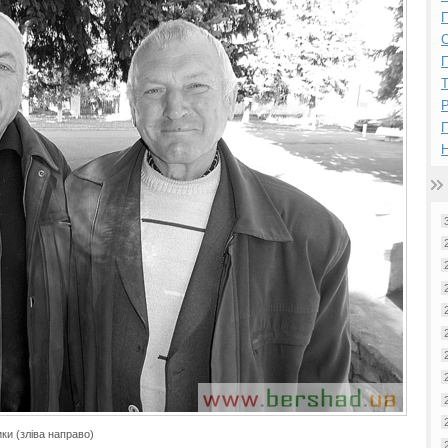
П
П
Р
Н
ки (зліва направо)