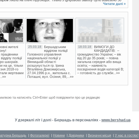
рем лягли на плечі трудящих. Тільки з цукрового заводу було вивезено 50
Читати далі »
овні жителі
25.03.18
Бершадським
18.03.18
ВИМОГИ ДО
ону!
відділом поліції
КАНДИДАТІВ: –
 працівники
Головного управління
громадянство України; – вік
ідділу поліції
національної поліції у
від 20 до 35 років; – повна
ро шахраїв.
Вінницькій області
загальна середня або вища
и на це, тільки
розшукується гр. Ірина
освіта; – наявність
зня 2018-го
Віталіївна Доможирська,
посвідчення водія категорії В;
стали жертвами
27.04.1996 р.н., жителька с.
– готовність до служби...»»
..»»
Поташні, вул. Осіння, 89,...»»
милкою та натисніть Ctrl+Enter щоб повідомити про це редакцію
У дзеркалі літ і долі - Бершадь в персоналіях -
www.bershad.ua
ратурна Бершадь
|
Фотогалереї
|
Новини
|
Довідники
|
Визначні місця
|
У нас в гостях!