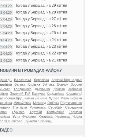
Погода у Бершаді на 29 квітня
29.04.20
Погода у Бершаді на 28 квітня
28.04.20
Погода у Бершаді на 27 квітня
27.04.20
Погода у Бершаді на 26 квітня
26.04.20
Погода у Бершаді на 25 квітня
25.04.20
Погода у Бершаді на 24 квітня
24.04.20
Погода у Бершаді на 23 квітня
23.04.20
Погода у Бершаді на 22 квітня
22.04.20
Погода у Бершаді на 21 квітня
21.04.20
НОВИНИ В ГРОМАДАХ РАЙОНУ
ершадь
Баланівка
Березівка
Берізки-Бершадські
ирлівка
Велика Киріївка
Війтівка
Вовчок
Ворони
инське
Голдашівка
Джулинка
Дяківка
Жорняки
вітне
Зелений Гай
Кавкули
Кидрасівка
Кошаринці
асносілка
Крушинівка
Лісниче
Лугова
Мала Киріївка
ньківка
Михайлівка
М'якохід
Осіївка
Партизанське
оташня
П'ятківка
Романівка
Серебрія
Серединка
авки
Сумівка
Тартаки
Теофилівка
Тернівка
рлівка
Устя
Флорино
Хмарівка
Чернятка
Чорна
ебля
Шляхова
Шумилів
Яланець
ВІДЕО