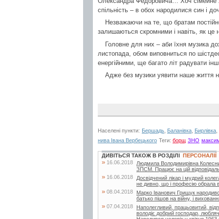
Олександра Федоровича… Хоч сімейне жит
спільність – в обох народилися син і до
Незважаючи на те, що братам постійн
залишаються скромними і навіть, як це 
Головне для них – аби їхня музика до
листопада, обом виповниться по шістде
енергійними, ще багато літ радувати ін
Адже без музики уявити наше життя 
Населені пункти:
Бершадь
,
Баланівка
,
Бирлівка
,
нива Івана Вербецького
Теги:
борщ
ЗНО
макси
ДИВІТЬСЯ ТАКОЖ В РОЗДІЛІ
ПЕРСОНАЛІЇ
»
16.06.2018
Людмила Володимирівна Колесник
ЗПСМ. Працює на цій відповідальн
»
16.06.2018
Досвідчений лікар і мудрий коле
не дивно, що і професію обрала в
»
08.04.2018
Марко Іванович Грищук народився у
батько пішов на війну, і вихова
»
07.04.2018
Наполегливий, працьовитий, від
володіє добрий господар, любляч