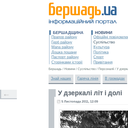
БЕРШАДЩИНА
НОВИНИ
Прапор району
Офіційні повідомле
Герб району
Суспільство
Мапа району
Культура
Дошка пошани
Політика
Паспорт району
Спорт
Сторінками історії
Привітання
Бершадь
/
Новини
/
Суспільство
/
Персоналії
/
У дзерка
Знай наших
Гаряча лінія
В громадах
У дзеркалі літ і долі
←
5 Листопада 2011, 12:09