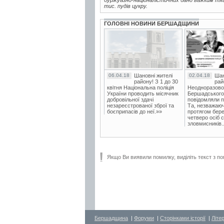
буржуазно-націоналістичних банд важким тяга
тис. пудів цукру.
ГОЛОВНІ НОВИНИ БЕРШАДЩИНИ
06.04.18
Шановні жителі
02.04.18
Шан
району! З 1 до 30
рай
квітня Національна поліція
Неодноразово
України проводить місячник
Бершадського в
добровільної здачі
повідомляли п
незареєстрованої зброї та
Та, незважаюч
боєприпасів до неї.»»
протягом бере
четверо осіб 
зловмисників..
Якщо Ви виявили помилку, виділіть текст з по
Бершадщина
|
Форуми
|
Сторінками історії
|
Літе