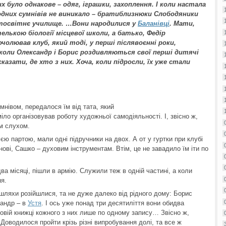
х було однакове – одяг, іграшки, захоплення. І коли настала
дних сумнівів не виникало – братиблизнюки Слободяники
ьтосвітнє училище. …Вони народилися у
Баланівці
. Мати,
елькою біології місцевої школи, а батько, Федір
олював клуб, який тоді, у перші післявоєнні роки,
, коли Олександр і Борис роздивляються свої перші дитячі
азати, де хто з них. Хоча, коли підросли, їх уже стали
нівом, передалося їм від тата, який
міло організовував роботу художньої самодіяльності. І, звісно ж,
м слухом.
єю партою, мали одні підручники на двох. А от у гуртки при клубі
нові, Сашко – духовим інструментам. Втім, це не завадило їм іти по
ва місяці, пішли в армію. Служили теж в одній частині, а коли
я.
 шляхи розійшлися, та не дуже далеко від рідного дому: Борис
сандр – в
Устя
. І ось уже понад три десятиліття вони обидва
овій книжці кожного з них лише по одному запису… Звісно ж,
Доводилося пройти крізь різні випробування долі, та все ж