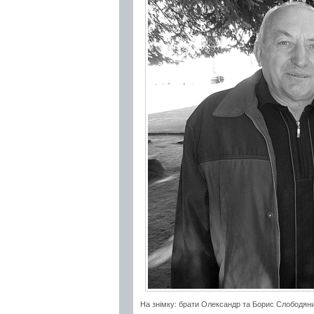
На знімку: брати Олександр та Борис Слободяни