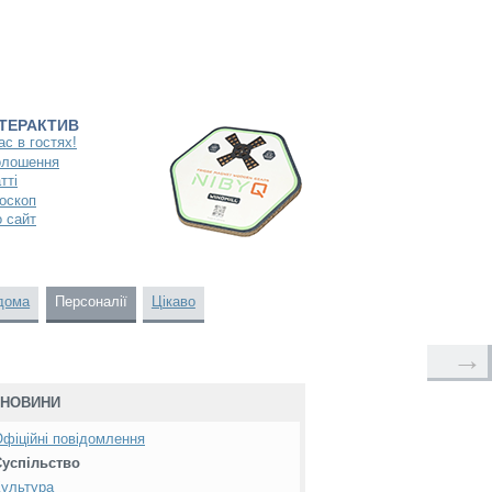
НТЕРАКТИВ
ас в гостях!
олошення
тті
оскоп
 сайт
дома
Персоналії
Цікаво
→
НОВИНИ
фіційні повідомлення
Суспільство
ультура