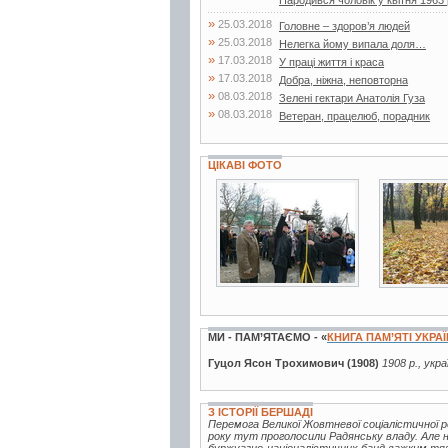
Народився чоловік у квітня 1963 р
»
25.03.2018
Головне – здоров’я людей
»
25.03.2018
Нелегка йому випала доля…
»
17.03.2018
У праці життя і краса
»
17.03.2018
Добра, ніжна, неповторна
»
08.03.2018
Зелені гектари Анатолія Гуза
»
08.03.2018
Ветеран, працелюб, порадник
ЦІКАВІ ФОТО
7 фото
9 фото
МИ - ПАМ’ЯТАЄМО - «
КНИГА ПАМ’ЯТІ УКРА
Гуцол Ясон Трохимович (1908)
1908 р., укр
З ІСТОРІЇ БЕРШАДІ
Перемога Великої Жовтневої соціалістичної р
року тут проголосили Радянську владу. Але 