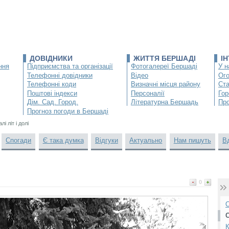
ДОВІДНИКИ
ЖИТТЯ БЕРШАДІ
І
ння
Підприємства та організації
Фотогалереї Бершаді
У н
Телефонні довідники
Відео
Ог
Телефонні коди
Визначні місця району
Ста
Поштові індекси
Персоналії
Гор
Дім. Сад. Город.
Літературна Бершадь
Про
Прогноз погоди в Бершаді
лі літ і долі
Спогади
Є така думка
Відгуки
Актуально
Нам пишуть
В
0
О
К