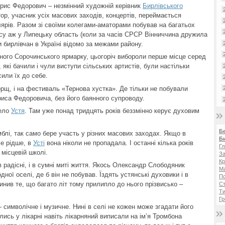
орис Федорович – незмінний художній керівник
Бирлівського
ор, учасник усіх масових заходів, концертів, переймається
ярів. Разом зі своїми колегами-аматорами побував на багатьох
асу аж у Липецьку область (коли за часів СРСР Вінниччина дружила
и бирлівчан в Україні відомо за межами району.
ного Сорочинського ярмарку, цьогоріч вибороли перше місце серед
 які бачили і чули виступи сільських артистів, були настільки
или їх до себе.
орщ, і на фестиваль «Тернова хустка». Де тільки не побували
ориса Федоровича, без його баянного супроводу.
ело
Устя
. Там уже понад тридцять років беззмінно керує духовим
Б
мблі, так само бере участь у різних масових заходах. Якщо в
Б
се рідше, в
Усті
вона ніколи не пропадала. І останні кілька років
Гл
місцевій школі.
За
Кр
радісні, і в сумні миті життя. Якось Олександр Слободяник
Ма
ної оселі, де б він не побував. Їздять устянські духовики і в
П
инив те, що багато літ тому прилипло до нього прізвисько –
Ст
Ти
Гр
– символічне і музичне. Нині в селі не кожен може згадати його
олись у лікарні навіть лікарняний виписали на ім’я Тромбона