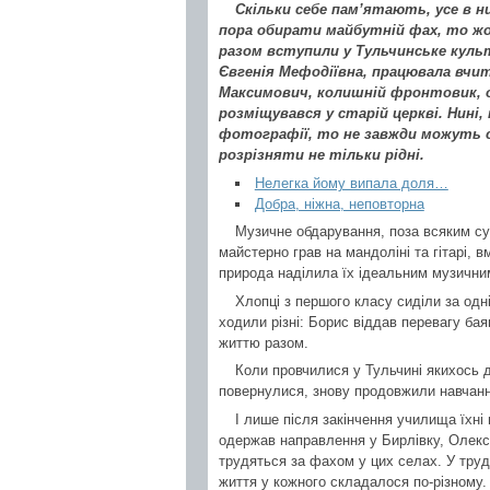
Скільки себе пам’ятають, усе в ни
пора обирати майбутній фах, то жо
разом вступили у Тульчинське кул
Євгенія Мефодіївна, працювала вчит
Максимович, колишній фронтовик, оч
розміщувався у старій церкві. Нині
фотографії, то не завжди можуть ск
розрізняти не тільки рідні.
Нелегка йому випала доля…
Добра, ніжна, неповторна
Музичне обдарування, поза всяким сум
майстерно грав на мандоліні та гітарі, в
природа наділила їх ідеальним музични
Хлопці з першого класу сиділи за одні
ходили різні: Борис віддав перевагу бая
життю разом.
Коли провчилися у Тульчині якихось д
повернулися, знову продовжили навчанн
І лише після закінчення училища їхні
одержав направлення у Бирлівку, Олек
трудяться за фахом у цих селах. У труд
життя у кожного складалося по-різному. 