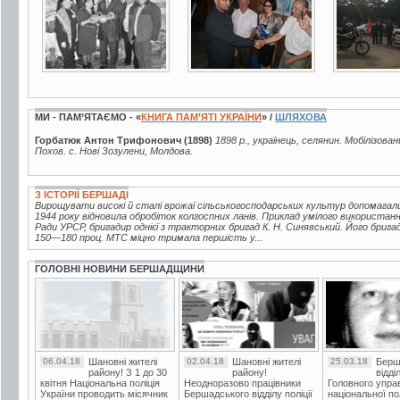
МИ - ПАМ’ЯТАЄМО - «
КНИГА ПАМ’ЯТІ УКРАЇНИ
» /
ШЛЯХОВА
Горбатюк Антон Трифонович (1898)
1898 р., українець, селянин. Мобілізован
Похов. с. Нові Зозулени, Молдова.
З ІСТОРІЇ БЕРШАДІ
Вирощувати високі й сталі врожаї сільськогосподарських культур допомагал
1944 року відновила обробіток колгоспних ланів. Приклад умілого використан
Ради УРСР, бригадир однієї з тракторних бригад К. Н. Синявський. Його брига
150—180 проц. МТС міцно тримала першість у...
ГОЛОВНІ НОВИНИ БЕРШАДЩИНИ
06.04.18
Шановні жителі
02.04.18
Шановні жителі
25.03.18
Берш
району! З 1 до 30
району!
відді
квітня Національна поліція
Неодноразово працівники
Головного упра
України проводить місячник
Бершадського відділу поліції
національної пол