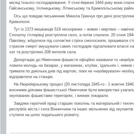
місяці їхнього господарювання. У січні-березні 1944 року вони спал
Гайсинському, Іллінецькому, Літинському та Крижопільському райо
Ось що повідав письменник Микола Гринчук про двічі розстріляне
Крижополя.
Тут із 1373 мешканців 519 нескорених – живих і мертвих – навічн
Спочатку гітлерівці розстріляли село, а потім спалили. 20 січня 1
Павлівку, жбурляли під солом’яні стріхи смолоскипи, прошивали сті
страхом смерті змушували самих господарів підпалювати власні ха
хат та розстріляно 209 жителів села.
Депортацію до Німеччини фашисти офіційно називали то «вербува
ловили молодь на базарах, у магазинах, клубах, їдальнях і, немов х
тримали по декілька днів під вартою, поки не «назбирували» необхід
відправляли на станцію.
На Нюрнберзькому процесі (20 листопада 1945-го - 1 жовтня 194
воєнними діячами фашистської Німеччини були використані узагальн
окупованих фашистами територіях, і винних покарали.
Завдяки героїчній праці старших поколінь та матеріальній і техніч
республік міста і села Вінниччини та інших звільнених від окупантів
ступили на шлях подальшого розквіту.