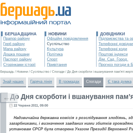
БЕРШАДЩИНА
НОВИНИ
ДОВІДНИКИ
Прапор району
Офіційні повідомлення
Підприємства та ор
Герб району
Суспільство
Телефонні довідни
Мапа району
Культура
Телефонні коди
Дошка пошани
Політика
Поштові індекси
Паспорт району
Спорт
Дім. Сад. Город.
Сторінками історії
Привітання
Прогноз погоди в 
Бершадь
/
Новини
/
Суспільство
/
Спогади
/
До Дня скорботи і вшанування пам’яті жертв
Знай наших
Гаряча лінія
В громадах
Спогади
Є така думка
До Дня скорботи і вшанування пам’ят
←
22 Червня 2011, 09:00
Надзвичайна державна комісія з розслідування злодіянь, 
загарбниками, і визначення завданих ними збитків громадян
установам СРСР була створена Указом Президії Верховної Р