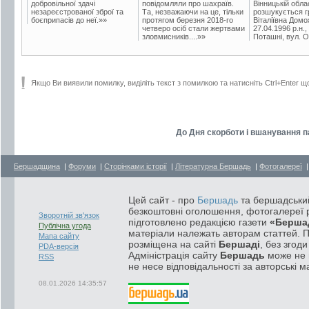
добровільної здачі
повідомляли про шахраїв.
Вінницькій обла
незареєстрованої зброї та
Та, незважаючи на це, тільки
розшукується гр
боєприпасів до неї.»»
протягом березня 2018-го
Віталіївна Домо
четверо осіб стали жертвами
27.04.1996 р.н.,
зловмисників....»»
Поташні, вул. Ос
Якщо Ви виявили помилку, виділіть текст з помилкою та натисніть Ctrl+Enter щ
До Дня скорботи і вшанування пам
Бершадщина
|
Форуми
|
Сторінками історії
|
Літературна Бершадь
|
Фотогалереї
Цей сайт - про
Бершадь
та бершадський
безкоштовні оголошення, фотогалереї р
Зворотній зв'язок
підготовлено редакцією газети
«Берша
Публічна угода
матеріали належать авторам статтей. 
Мапа сайту
розміщена на сайті
Бершаді
, без згод
PDA-версія
Адміністрація сайту
Бершадь
може не п
RSS
не несе відповідальності за авторські м
08.01.2026 14:35:57