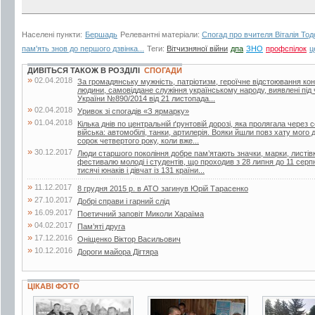
Населені пункти:
Бершадь
Релевантні матеріали:
Спогад про вчителя Віталія То
пам'ять знов до першого дзвінка...
Теги:
Вітчизняної війни
дпа
ЗНО
профспілок
ц
ДИВІТЬСЯ ТАКОЖ В РОЗДІЛІ
СПОГАДИ
»
02.04.2018
За громадянську мужність, патріотизм, героїчне відстоювання кон
людини, самовіддане служіння українському народу, виявлені під 
України №890/2014 від 21 листопада...
»
02.04.2018
Уривок зі спогадів «З ярмарку»
»
01.04.2018
Кілька днів по центральній ґрунтовій дорозі, яка пролягала через
війська: автомобілі, танки, артилерія. Вояки йшли повз хату мого 
сорок четвертого року, коли вже...
»
30.12.2017
Люди старшого покоління добре пам’ятають значки, марки, листівк
фестивалю молоді і студентів, що проходив з 28 липня до 11 серп
тисячі юнаків і дівчат із 131 країни...
»
11.12.2017
8 грудня 2015 р. в АТО загинув Юрій Тарасенко
»
27.10.2017
Добрі справи і гарний слід
»
16.09.2017
Поетичний заповіт Миколи Хараїма
»
04.02.2017
Пам’яті друга
»
17.12.2016
Оніщенко Віктор Васильович
»
10.12.2016
Дороги майора Дігтяра
ЦІКАВІ ФОТО
2 фото
3 фото
4 фото