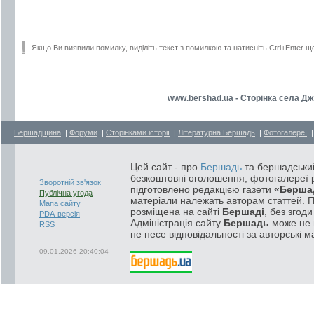
Якщо Ви виявили помилку, виділіть текст з помилкою та натисніть Ctrl+Enter щ
www.bershad.ua
- Сторінка села Д
Бершадщина
|
Форуми
|
Сторінками історії
|
Літературна Бершадь
|
Фотогалереї
Цей сайт - про
Бершадь
та бершадський
безкоштовні оголошення, фотогалереї р
Зворотній зв'язок
підготовлено редакцією газети
«Берша
Публічна угода
матеріали належать авторам статтей. 
Мапа сайту
розміщена на сайті
Бершаді
, без згод
PDA-версія
Адміністрація сайту
Бершадь
може не п
RSS
не несе відповідальності за авторські м
09.01.2026 20:40:04