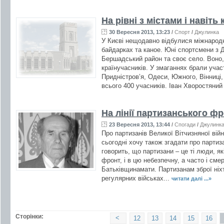
На рівні з містами і навіть
30 Вересня 2013, 13:23
/
Спорт
/
Джулинка
У Києві нещодавно відбулися міжнародн
байдарках та каное. Юні спортсмени з 
Бершадський район та своє село. Воно, 
країнучасників. У змаганнях брали учас
Придністров’я, Одеси, Южного, Вінниці, 
всього 400 учасників. Іван Хворостяний
На лінії партизанського ф
23 Вересня 2013, 13:44
/
Спогади
/
Джулинк
Про партизанів Великої Вітчизняної війн
сьогодні хочу також згадати про партизан
говорить, що партизани – це ті люди, як
фронт, і в цю небезпечну, а часто і см
Батьківщинамати. Партизанам зброї ніхт
регулярних військах...
читати далі ...»
Сторінки:
<
12
13
14
15
16