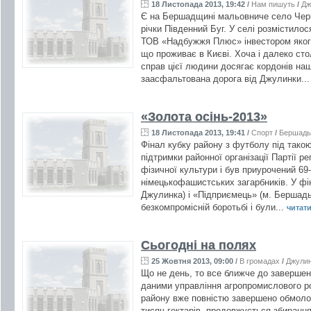
18 Листопада 2013, 19:42
/
Нам пишуть
/
Дж
Є на Бершадщині мальовниче село Черня
річки Південний Буг. У селі розмістило
ТОВ «Надбужжя Плюс» інвестором яког
що проживає в Києві. Хоча і далеко сто
справ цієї людини досягає кордонів наш
заасфальтована дорога від Джулинки..
«Золота осінь-2013»
18 Листопада 2013, 19:41
/
Спорт
/
Бершадь
Фінал кубку району з футболу під тако
підтримки районної організації Партії р
фізичної культури і був приурочений 69-
німецькофашистських загарбників. У фі
Джулинка) і «Підприємець» (м. Бершадь
безкомпромісній боротьбі і були...
читати 
Сьогодні на полях
25 Жовтня 2013, 09:00
/
В громадах
/
Джули
Що не день, то все ближче до завершенн
даними управління агропромислового ро
району вже повністю завершено обмоло
тисяч гектарів, продовжується збирання