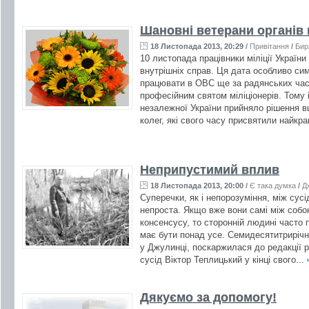
Шановні ветерани органів 
18 Листопада 2013, 20:29
/
Привітання
/
Бир
10 листопада працівники міліції Україн
внутрішніх справ. Ця дата особливо си
працювати в ОВС ще за радянських часі
професійним святом міліціонерів. Тому 
незалежної України прийняло рішення 
колег, які свого часу присвятили найкра
Неприпустимий вплив
18 Листопада 2013, 20:00
/
Є така думка
/
Д
Суперечки, як і непорозуміння, між сус
непроста. Якщо вже вони самі між собо
консенсусу, то сторонній людині часто п
має бути понад усе. Семидесятитриріч
у Джулинці, поскаржилася до редакції р
сусід Віктор Теплицький у кінці свого...
Дякуємо за допомогу!