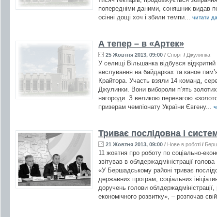
попередніми даними, соняшник видав по 
осінні дощі хоч і збили темпи...
читати дал
А тепер – в «Артек»
25 Жовтня 2013, 09:00
/
Спорт
/
Джулинка
У селищі Вільшанка відбувся відкритий 
веслування на байдарках та каное пам’я
Крайтора. Участь взяли 14 команд, сере
Джулинки. Вони вибороли п’ять золотих,
нагороди. З великою перевагою «золот
призерам чемпіонату України Євгену...
ч
Триває послідовна і систе
21 Жовтня 2013, 09:00
/
Нове в роботі
/
Бер
11 жовтня про роботу по соціально-екон
звітував в облдержадміністрації голо
«У Бершадському районі триває послідо
державних програм, соціальних ініціати
доручень голови облдержадміністрації, 
економічного розвитку», – розпочав свій