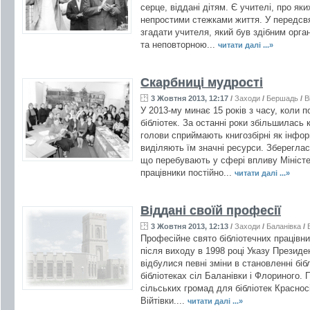
серце, віддані дітям. Є учителі, про як
непростими стежками життя. У передсв
згадати учителя, який був здібним орга
та неповторною...
читати далі ...»
Скарбниці мудрості
3 Жовтня 2013, 12:17
/
Заходи
/
Бершадь
/
В
У 2013-му минає 15 років з часу, коли 
бібліотек. За останні роки збільшилась к
голови сприймають книгозбірні як інфор
виділяють їм значні ресурси. Збереглас
що перебувають у сфері впливу Міністер
працівники постійно...
читати далі ...»
Віддані своїй професії
3 Жовтня 2013, 12:13
/
Заходи
/
Баланівка
/
Професійне свято бібліотечних працівни
після виходу в 1998 році Указу Президен
відбулися певні зміни в становленні біб
бібліотеках сіл Баланівки і Флориного. 
сільських громад для бібліотек Красносі
Війтівки....
читати далі ...»