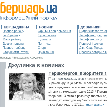
БЕРШАДЩИНА
НОВИНИ
ДОВІДНИКИ
Прапор району
Офіційні повідомлення
Підприємства та ор
Герб району
Суспільство
Телефонні довідни
Мапа району
Культура
Телефонні коди
Дошка пошани
Політика
Поштові індекси
Паспорт району
Спорт
Дім. Сад. Город.
Сторінками історії
Привітання
Прогноз погоди в 
Бершадь
/
Бершадщина
/
Джулинка
Джулинка в новинах
Першочергові пріоритети г
18 Листопада 2013, 20:31
/
Нове в роботі
/
Б
У районі функціонують 90 закладів куль
увага приділяється активізації масово-о
дітьми та молоддю, адже 2013-й Презид
творчості. З метою розвитку творчих зд
закладах культури клубного типу актив
яких бере участь 1781...
читати далі ...»