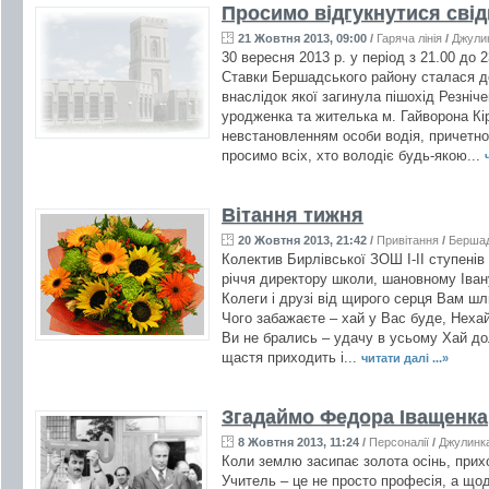
Просимо відгукнутися свід
21 Жовтня 2013, 09:00
/
Гаряча лінія
/
Джули
30 вересня 2013 р. у період з 21.00 до 
Ставки Бершадського району сталася д
внаслідок якої загинула пішохід Резніче
уродженка та жителька м. Гайворона Кір
невстановленням особи водія, причетно
просимо всіх, хто володіє будь-якою...
Вітання тижня
20 Жовтня 2013, 21:42
/
Привітання
/
Берша
Колектив Бирлівської ЗОШ І-ІІ ступенів
річчя директору школи, шановному Іва
Колеги і друзі від щирого серця Вам шл
Чого забажаєте – хай у Вас буде, Неха
Ви не брались – удачу в усьому Хай д
щастя приходить і...
читати далі ...»
Згадаймо Федора Іващенка
8 Жовтня 2013, 11:24
/
Персоналії
/
Джулинк
Коли землю засипає золота осінь, прих
Учитель – це не просто професія, а що