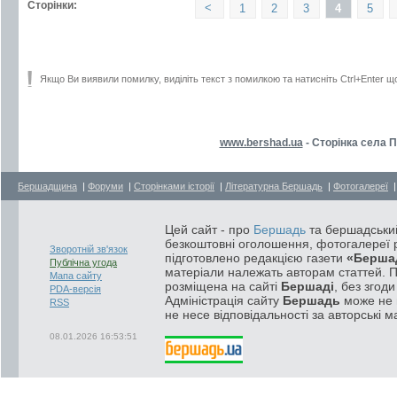
Сторінки:
<
1
2
3
4
5
Якщо Ви виявили помилку, виділіть текст з помилкою та натисніть Ctrl+Enter щ
www.bershad.ua
- Сторінка села П
Бершадщина
|
Форуми
|
Сторінками історії
|
Літературна Бершадь
|
Фотогалереї
Цей сайт - про
Бершадь
та бершадський
безкоштовні оголошення, фотогалереї р
Зворотній зв'язок
підготовлено редакцією газети
«Берша
Публічна угода
матеріали належать авторам статтей. 
Мапа сайту
розміщена на сайті
Бершаді
, без згод
PDA-версія
Адміністрація сайту
Бершадь
може не п
RSS
не несе відповідальності за авторські м
08.01.2026 16:53:51