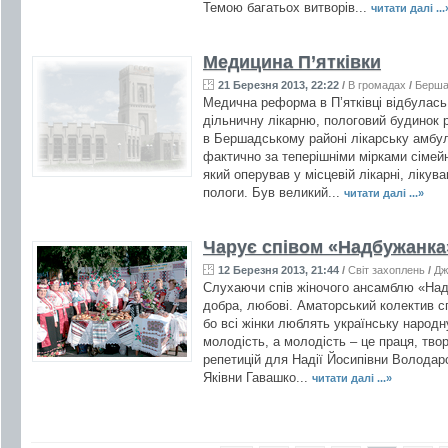
Темою багатьох витворів...
читати далі ...
Медицина П’ятківки
21 Березня 2013, 22:22
/
В громадах
/
Берша
Медична реформа в П’ятківці відбулась
дільничну лікарню, пологовий будинок р
в Бершадському районі лікарську амбул
фактично за теперішніми мірками сімейн
який оперував у місцевій лікарні, лікува
пологи. Був великий...
читати далі ...»
Чарує співом «Надбужанка
12 Березня 2013, 21:44
/
Світ захоплень
/
Дж
Слухаючи спів жіночого ансамблю «Над
добра, любові. Аматорський колектив с
бо всі жінки люблять українську народн
молодість, а молодість – це праця, твор
репетицій для Надії Йосипівни Володарс
Яківни Гавашко...
читати далі ...»