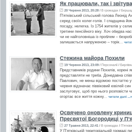
Як працювали, так і звітув
20 Червня 2013, 20:28
/
В громадах
/
Берша
П’ятківський сільський голова Леонід 
серед своїх колег-голів. І спадщина йо
посаду, нелегка. Із 1754 жителів у сели
третини пенсійного віку. Хоч обидва на
чи не найголовніша із проблем – безробі
залишається напруженою – торік...
читат
Стежина майора Похили
19 Червня 2013, 23:09
/
Персоналії
/
Бирлівк
Представників родини Похилів, корені як
представляти не треба. Донедавна спі
Павлович, не менш відомою постаттю у р
червня відзначає піввіковий ювілей си
заслуговує, щоб про нього розповісти ч
огортає все життя кожну...
читати далі ...»
Освячено оновлену криниц
Пресвятої Богородиці у П’я
27 Травня 2013, 22:41
/
В громадах
/
П'ятків
У П’ятківській територіальній громаді 