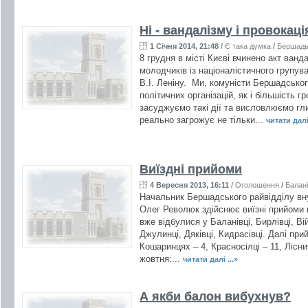
Ні - вандалізму і провокаці
1 Січня 2014, 21:48
/
Є така думка
/
Бершад
8 грудня в місті Києві вчинено акт ван
молодчиків із націоналістичного групу
В.І. Леніну. Ми, комуністи Бершадськог
політичних організацій, як і більшість г
засуджуємо такі дії та висловлюємо гл
реально загрожує не тільки...
читати далі 
Виїздні прийоми
4 Вересня 2013, 16:11
/
Оголошення
/
Балан
Начальник Бершадського райвідділу внут
Олег Революк здійснює виїзні прийоми 
вже відбулися у Баланівці, Бирлівці, Вій
Джулинці, Дяківці, Кидрасівці. Далі пр
Кошаринцях – 4, Красносілці – 11, Лісни
жовтня:...
читати далі ...»
А якби балон вибухнув?