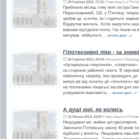
29 Серпня 2013, 17:21
/
Нам пишуть
/
П'яткі
Приблизно місяць тому моя сестра Ганна
Першотравневій, 116, у П’ятківці, попр
зробив це, а потім, як і годиться, виріш
Відкрутив вентиль. Хотів закрутити наза
вирішив від'єднати плиту. Газ пішов на 
милував, обійшлося,...
читати далі ...»
Гіпотензивні ліки - за зни
26 Серпня 2013, 23:05
/
Актуально
/
Бершад
«Артеріальна гіпертензія», «гіпертонія
на сторінках районної газети. В чергов
небезпечну хворобу, яка призводить до 
минув рік від початку дії «пілотного» п
на гіпотензивні лікарські засоби для хво
усвідомили важливість...
читати далі ...»
А душі юні, як колись
10 Липня 2013, 23:07
/
Нам пишуть
/
П'ятків
Нещодавно ми, майже шістдесятирічні, 
Закінчили П’ятківську школу 40 років т
відійшли у вічність. Нещодавно наш випу
З’їхалися звідусіль. Серед нас люди рі