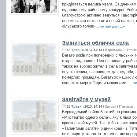
приділяється велика увага. Свідченням
відповідному районному конкурсі. Роботи
благоустрою активно ведуться і цьогоріч
спромоглися встановити новий паркан, н
сільського голови...
читати далі ...»
Зміниться обличчя села
18 Травня 2013, 14:14
/
В громадах
/
П'ятків
Багато років при попередніх сільських 
старе кладовище. Про це писав у районн
також на зборах жителів села запитува
спустошеним, пасовищем для худоби, а
померлих громадян. Багатьох наших лю
скелетах мерців їздили машинами і...
чи
Завітайте у музей
18 Травня 2013, 14:14
/
Заходи
/
П'ятківка
Бершадський район багатий на різноманіт
«Мистецтво одного села», яку кілька ро
краєзнавчий музей. Так, у його виставк
«Талантами багатий рідний край» з П’ятк
всю широту талантів та вмінь, які перед