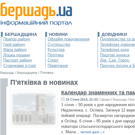
БЕРШАДЩИНА
НОВИНИ
ДОВІДНИКИ
Прапор району
Офіційні повідомлення
Підприємства та ор
Герб району
Суспільство
Телефонні довідни
Мапа району
Культура
Телефонні коди
Дошка пошани
Політика
Поштові індекси
Паспорт району
Спорт
Дім. Сад. Город.
Сторінками історії
Привітання
Прогноз погоди в 
Бершадь
/
Бершадщина
/
П'ятківка
П'ятківка в новинах
Календар знаменних та па
16 Січня 2014, 21:33
/
Цікаво
/
Бершадь
/
Бал
1 січня – 50 років з дня народження во
Недзеленка, с. Осіївка. Загинув 12 вере
бойовій операції. Посмертно нагородже
в Осіївці. 6 січня – 85 років з дня наро
новатора сільськогосподарського виро
с. Мала...
читати далі ...»