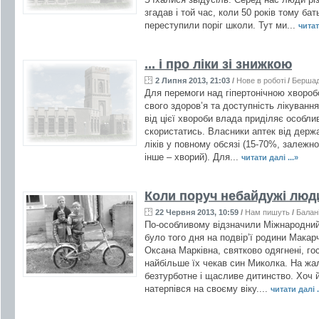
згадав і той час, коли 50 років тому б
переступили поріг школи. Тут ми...
читат
... і про ліки зі знижкою
2 Липня 2013, 21:03
/
Нове в роботі
/
Берша
Для перемоги над гіпертонічною хвороб
свого здоров’я та доступність лікуванн
від цієї хвороби влада приділяє особлив
скористатись. Власники аптек від держ
ліків у повному обсязі (15-70%, залежн
інше – хворий). Для...
читати далі ...»
Коли поруч небайдужі люд
22 Червня 2013, 10:59
/
Нам пишуть
/
Балан
По-особливому відзначили Міжнародний д
було того дня на подвір’ї родини Макар
Оксана Марківна, святково одягнені, го
найбільше їх чекав син Миколка. На жал
безтурботне і щасливе дитинство. Хоч йо
натерпівся на своєму віку....
читати далі .