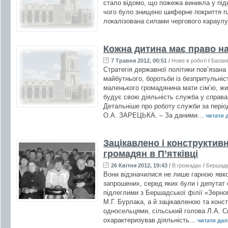
стало відомо, що пожежа виникла у підна
чого було знищено шиферне покриття п
локалізована силами чергового караул
Кожна дитина має право н
7 Травня 2012, 00:51
/
Нове в роботі
/
Балан
Стратегія державної політики пов’язана 
майбутнього, боротьби із безпритульніс
маленького громадянина мати сім’ю, жит
будує свою діяльність служба у справах
Детальніше про роботу служби за період
О.А. ЗАРЕЦЬКА. – За даними...
читати д
Зацікавлено і конструкти
громадян в П’ятківці
26 Квітня 2012, 19:43
/
В громадах
/
Бершад
Вони відзначилися не лише гарною яв
запрошених, серед яких були і депутат 
підлеглими з Бершадської філії «Зерно
М.Г. Бурлака, а й зацікавленою та кон
односельцями, сільський голова Л.А. Св
охарактеризував діяльність...
читати далі 