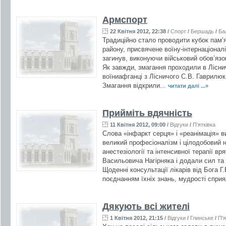
Армспорт
22 Квітня 2012, 22:38
/
Спорт
/
Бершадь
/
Ба
Традиційно стало проводити кубок пам’я
району, присвячене воїну-інтернаціоналі
загинув, виконуючи військовий обов’язок
Як завжди, змагання проходили в Ліснич
воїниафганці з Лісничого С.В. Гаврилю
Змагання відкрили...
читати далі ...»
Прийміть вдячність
11 Квітня 2012, 09:00
/
Відгуки
/
П'ятківка
Слова «інфаркт серця» і «реанімація» ви
великий професіоналізм і цілодобовий 
анестезіології та інтенсивної терапії в
Васильовича Нагірняка і додали сил та 
Щоденні консультації лікарів від Бога Г.
поєднанням їхніх знань, мудрості сприя
Дякують всі жителі
1 Квітня 2012, 21:15
/
Відгуки
/
Глинське
/
П'я