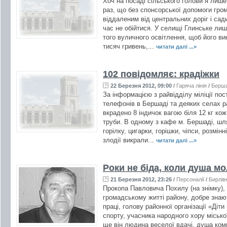
Хоч на посаді сільського голови я лише
раз, що без спонсорської допомоги гром
віддаленим від центральних доріг і сади
час не обійтися. У селищі Глинське лиш
того вуличного освітлення, щоб його ви
тисяч гривень,...
читати далі ...»
102 повідомляє: крадіжки
22 Березня 2012, 09:00
/
Гаряча лінія
/
Берш
За інформацією з райвідділу міліції по
телефонів в Бершаді та деяких селах ра
вкрадено 8 індичок вагою біля 12 кг ко
труби. В одному з кафе м. Бершаді, шл
горілку, цигарки, горішки, чіпси, розмі
злодії викрали...
читати далі ...»
Роки не біда, коли душа м
21 Березня 2012, 23:26
/
Персоналії
/
Бирлів
Прокопа Павловича Похилу (на знімку), 
громадському житті району, добре знают
праці, голову районної організації «Діти
спорту, учасника народного хору міської 
ще він людина веселої вдачі, душа комп