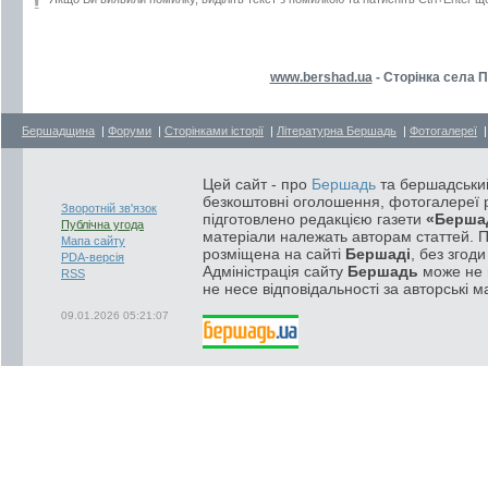
www.bershad.ua
- Сторінка села П
Бершадщина
|
Форуми
|
Сторінками історії
|
Літературна Бершадь
|
Фотогалереї
Цей сайт - про
Бершадь
та бершадський
безкоштовні оголошення, фотогалереї р
Зворотній зв'язок
підготовлено редакцією газети
«Берша
Публічна угода
матеріали належать авторам статтей. 
Мапа сайту
розміщена на сайті
Бершаді
, без згод
PDA-версія
Адміністрація сайту
Бершадь
може не п
RSS
не несе відповідальності за авторські м
09.01.2026 05:21:07