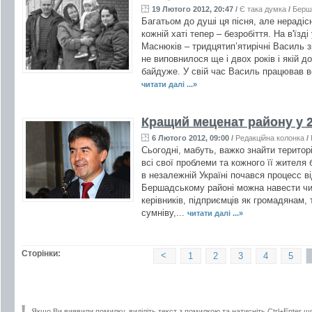
19 Лютого 2012, 20:47
/
Є така думка
/
Берш
Багатьом до душі ця пісня, але нерадісн
кожній хаті тепер – безробіття. На в'їзді
Маснюків – тридцятип’ятирічні Василь з
не виповнилося ще і двох років і якій до
байдуже. У свій час Василь працював во
читати далі ...»
Кращий меценат району у 2
6 Лютого 2012, 09:00
/
Редакційна колонка
/
Сьогодні, мабуть, важко знайти територ
всі свої проблеми та кожного її жителя
в незалежній Україні почався процесс в
Бершадському районі можна навести чи
керівників, підприємців як громадянам, 
сумніву,...
читати далі ...»
Сторінки:
<
1
2
3
4
5
Якщо Ви виявили помилку, виділіть текст з помилкою та натисніть Ctrl+Enter щ