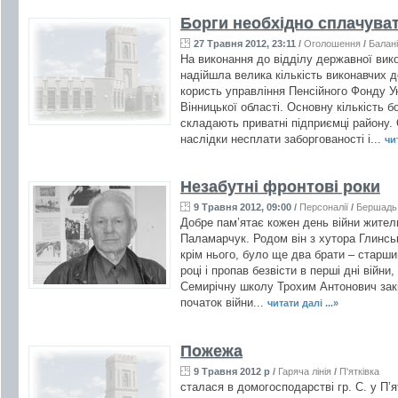
Борги необхідно сплачуват
27 Травня 2012, 23:11
/
Оголошення
/
Балан
На виконання до відділу державної вик
надійшла велика кількість виконавчих д
користь управління Пенсійного Фонду У
Вінницької області. Основну кількість б
складають приватні підприємці району.
наслідки несплати заборгованості і...
чит
Незабутні фронтові роки
9 Травня 2012, 09:00
/
Персоналії
/
Бершадь
Добре пам’ятає кожен день війни жите
Паламарчук. Родом він з хутора Глинськ
крім нього, було ще два брати – старши
році і пропав безвісти в перші дні вій
Семирічну школу Трохим Антонович закінч
початок війни...
читати далі ...»
Пожежа
9 Травня 2012 р
/
Гаряча лінія
/
П'ятківка
сталася в домогосподарстві гр. С. у П’ят