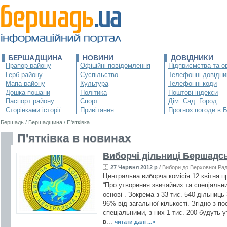
БЕРШАДЩИНА
НОВИНИ
ДОВІДНИКИ
Прапор району
Офіційні повідомлення
Підприємства та ор
Герб району
Суспільство
Телефонні довідни
Мапа району
Культура
Телефонні коди
Дошка пошани
Політика
Поштові індекси
Паспорт району
Спорт
Дім. Сад. Город.
Сторінками історії
Привітання
Прогноз погоди в 
Бершадь
/
Бершадщина
/
П'ятківка
П'ятківка в новинах
Виборчі дільниці Бершадс
27 Червня 2012 р
/
Вибори до Верховної Ра
Центральна виборча комісія 12 квітня 
“Про утворення звичайних та спеціальни
основі”. Зокрема з 33 тис. 540 дільниць
96% від загальної кількості. Згідно з п
спеціальними, з них 1 тис. 200 будуть у
в...
читати далі ...»