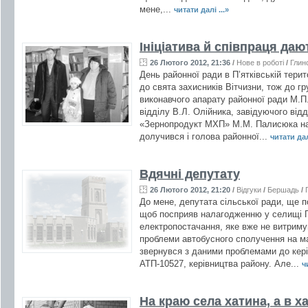
мене,...
читати далі ...»
Ініціатива й співпраця даю
26 Лютого 2012, 21:36
/
Нове в роботі
/
Глин
День районної ради в П’ятківській тери
до свята захисників Вітчизни, тож до г
виконавчого апарату районної ради М.П
відділу В.Л. Олійника, завідуючого від
«Зернопродукт МХП» М.М. Палисюка на 
долучився і голова районної...
читати далі
Вдячні депутату
26 Лютого 2012, 21:20
/
Відгуки
/
Бершадь
/
До мене, депутата сільської ради, ще п
щоб посприяв налагодженню у селищі 
електропостачання, яке вже не витримув
проблеми автобусного сполучення на ма
звернувся з даними проблемами до кер
АТП-10527, керівництва району. Але...
ч
На краю села хатина, а в ха