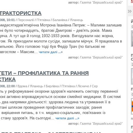
К
автор:
Газета "Бершадський край"
ТРАКТОРИСТКА
008, 10:01
/
Персоналії
/
П'ятківка
/
Баланівка
/
Яланець
мидесятидев'ятирічна Мотрона Іванівна Петрик: – Малими залишив
ні було чотирнадцять, братові Дмитрові – дев'ять років. Мама
дяча. А тут ще й голод 1932-1933 років. Вигодували нас жорна,
том. Як приходили молоти сусіди, залишали мірчук. Я працювала в
ильною. Його головою тоді був Федір Трач (по батькові не
завгоспом – Максим...
читати далі ...»
автор:
Газета "Бершадський край"
ТЕТИ – ПРОФІЛАКТИКА ТА РАННЯ
СТИКА
008, 22:00
/
Вдома
/
Яланець
/
Бирлівка
/
П'ятківка
/
Лісниче
/
Серединка
ль у реформуванні охорони здоров'я належить сектору первинної
йоні активно впроваджуються основи сімейної медицини. В системі
 два напрямки діяльності: здорова людина та утримання її в
тані шляхом проведення профілактичних заходів; рання
і вирішення питань, в т.ч. медико-соціальних, пов'язаних із
стану здоров'я. На сьогодні...
читати далі ...»
п
автор:
Газета "Бершадський край"