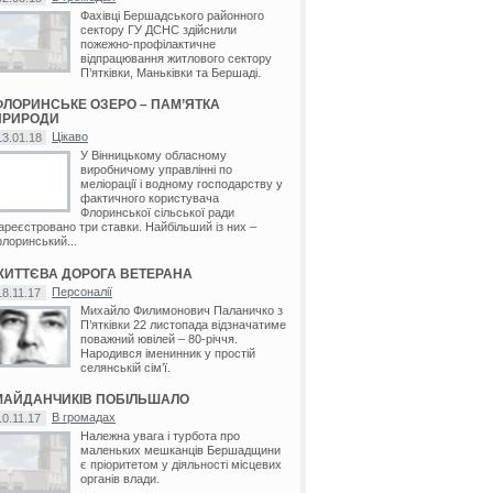
Фахівці Бершадського районного
сектору ГУ ДСНС здійснили
пожежно-профілактичне
ід
/
Осіївка
/
П'ятківка
/
Серебрія
/
Серединка
/
Ставки
/
Сумівка
/
Тернівка
/
Шляхова
/
Б
відпрацювання житлового сектору
П’ятківки, Маньківки та Бершаді.
ФЛОРИНСЬКЕ ОЗЕРО – ПАМ’ЯТКА
ПРИРОДИ
Цікаво
13.01.18
У Вінницькому обласному
виробничому управлінні по
меліорації і водному господарству у
фактичного користувача
Флоринської сільської ради
ареєстровано три ставки. Найбільший із них –
лоринський...
анець
/
Глинське
/
П'ятківка
ЖИТТЄВА ДОРОГА ВЕТЕРАНА
Персоналії
18.11.17
Михайло Филимонович Паланичко з
П’ятківки 22 листопада відзначатиме
поважний ювілей – 80-річчя.
Народився іменинник у простій
селянській сім’ї.
МАЙДАНЧИКІВ ПОБІЛЬШАЛО
В громадах
10.11.17
Належна увага і турбота про
маленьких мешканців Бершадщини
є пріоритетом у діяльності місцевих
органів влади.