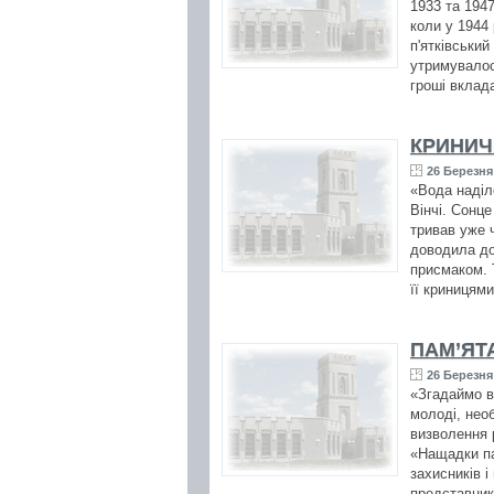
1933 та 1947
коли у 1944
п'ятківський
утримувалос
гроші вклад
КРИНИЧ
26 Березня 
«Вода надiл
Вiнчi. Сонц
тривав уже 
доводила до
присмаком. Т
її криницям
ПАМ’ЯТ
26 Березня 
«Згадаймо вс
молоді, необ
визволення р
«Нащадки па
захисників і
представник