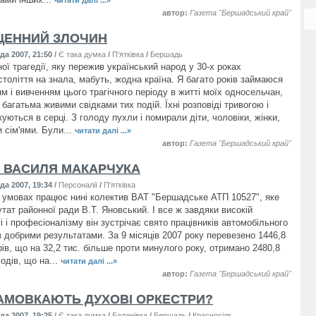
читати далі ...»
автор:
Газета "Бершадський край"
ЕННИЙ ЗЛОЧИН
да 2007, 21:50
/
Є така думка
/
П'ятківка
/
Бершадь
ої трагедії, яку пережив український народ у 30-х роках
століття на знала, мабуть, жодна країна. Я багато років займаюся
м і вивченням цього трагічного періоду в житті моїх односельчан,
багатьма живими свідками тих подій. Їхні розповіді тривогою і
уються в серці. З голоду пухли і помирали діти, чоловіки, жінки,
 сім'ями. Були...
читати далі ...»
автор:
Газета "Бершадський край"
 ВАСИЛЯ МАКАРЧУКА
да 2007, 19:34
/
Персоналії
/
П'ятківка
 умовах працює нині колектив ВАТ "Бершадське АТП 10527", яке
тат районної ради В.Т. Яновський. І все ж завдяки високій
 і професіоналізму він зустрічає свято працівників автомобільного
з добрими результатами. За 9 місяців 2007 року перевезено 1446,8
ів, що на 32,2 тис. більше проти минулого року, отримано 2480,8
ходів, що на...
читати далі ...»
автор:
Газета "Бершадський край"
АМОВКАЮТЬ ДУХОВІ ОРКЕСТРИ?
да 2007, 19:25
/
Є така думка
/
Баланівка
/
Бершадь
/
Красносілка
/
Устя
/
Яланець
/
П'ят