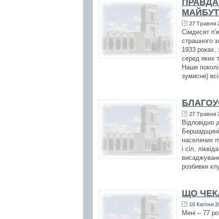
ПРАВДА
МАЙБУ
27 Травня 2
Сімдесят п'
страшного з
1933 роках, 
серед яких 
Наше поколін
зумисне) всі
БЛАГОУ
27 Травня 2
Відповідно 
Бершадщині 
населених пу
і сіл, лікві
висаджування
розбивки кл
ЩО ЧЕК
10 Квітня 2
Мені – 77 ро