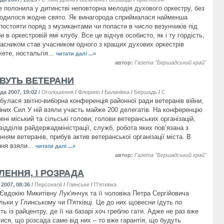
не полонила у дитинстві неповторна мелодія духового оркестру, без
ходилося жодне свято. Як винагорода сприймалася найменша
постояти поряд з музикантами чи попасти в число везунчиків під
ри в оркестровій ямі клубу. Все це відчув особисто, як і ту гордість,
ласником став учасником одного з кращих духових оркестрів
ете, ностальгія...
читати далі ...»
автор:
Газета "Бершадський край"
ВУТЬ ВЕТЕРАНИ
да 2007, 19:02
/
Оголошення
/
Флорино
/
Баланівка
/
Бершадь
/
Осіївка
/
Устя
/
Шляхова
дбулася звітно-виборна конференція районної ради ветеранів війни,
ойних Сил У ній взяли участь майже 200 делегатів. На конференцію
ні міський та сільські голови, голови ветеранських організацій,
ідділів райдержадміністрації, служб, робота яких пов’язана з
ням ветеранів, прибув актив ветеранської організації міста. В
ння взяли...
читати далі ...»
автор:
Газета "Бершадський край"
ЛЕННЯ, І РОЗРАДА
2007, 08:36
/
Персоналії
/
Глинське
/
П'ятківка
Євдокію Микитівну Лук'янчук та її чоловіка Петра Сергійовича
льки у Глинському чи П'ятківці. Це до них щовесни їдуть по
ть із райцентру, де її на базарі хоч греблю гати. Адже не раз вже
ися, що розсада саме від них – то вже гарантія, що будуть