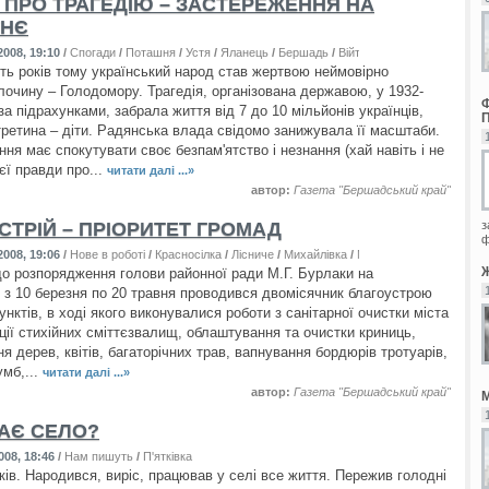
 ПРО ТРАГЕДІЮ – ЗАСТЕРЕЖЕННЯ НА
ТНЄ
008, 19:10
/
Спогади
/
Поташня
/
Устя
/
Яланець
/
Бершадь
/
Війтівка
/
Джулинка
/
М'якох
ять років тому український народ став жертвою неймовірно
лочину – Голодомору. Трагедія, організована державою, у 1932-
за підрахунками, забрала життя від 7 до 10 мільйонів українців,
третина – діти. Радянська влада свідомо занижувала її масштаби.
ня має спокутувати своє безпам'ятство і незнання (хай навіть і не
єї правди про...
читати далі ...»
автор:
Газета "Бершадський край"
СТРІЙ – ПРІОРИТЕТ ГРОМАД
з
ф
008, 19:06
/
Нове в роботі
/
Красносілка
/
Лісниче
/
Михайлівка
/
М'якохід
/
Флорино
/
Ял
до розпорядження голови районної ради М.Г. Бурлаки на
з 10 березня по 20 травня проводився двомісячник благоустрою
нктів, в ході якого виконувалися роботи з санітарної очистки міста
дації стихійних сміттєзвалищ, облаштування та очистки криниць,
 дерев, квітів, багаторічних трав, вапнування бордюрів тротуарів,
умб,...
читати далі ...»
автор:
Газета "Бершадський край"
АЄ СЕЛО?
008, 18:46
/
Нам пишуть
/
П'ятківка
ків. Народився, виріс, працював у селі все життя. Пережив голодні