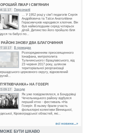
ХОРОШИЙ ЛІКАР І СІМ’ЯНИН
Персоналії
04.11.17
… У 1952 році у сім’ї педагогів Сергія
Андрійовича та Таїси Анатоліївни
Герасимчуків народився хлопчик. Він
був наймолодшим серед чотирьох
дітей. Дитинство його пройшло біля
ідуся та бабусі по...
У РАЙОНІ ЗНОВУ ДВА БЛАГОЧИННЯ
ка
В громадах
27.10.17
Розпорядженням преосвященного
Іонафана, митрополита
Тульчинського і Брацлавського, від
23 червня 2017 року, шляхом
територіальної реорганізації
ершадського церковного округу, відновлений
ругий...
«П’ЯТКІВЧАНКА» НА ГОЗЕРІ
Заходи
23.09.17
Як уже повідомлялося, в Бондурівці
Чечельницького району відбувся
перший етно - фестиваль «На
Гозері». В ньому брали участь
фольклорні колективи Вінницької,
деської, Кіровоградської областей, які...
всі новини...»
МОЖЕ БУТИ ЦІКАВО