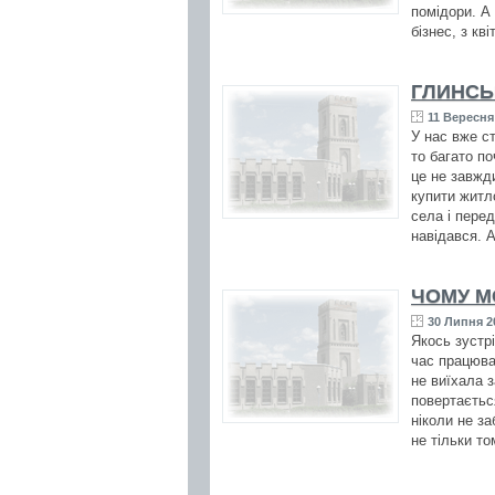
помідори. А
бізнес, з кв
ГЛИНСЬ
11 Вересня 
У нас вже с
то багато п
це не завжди
купити житло
села і перед
навідався. 
ЧОМУ М
30 Липня 2
Якось зустр
час працюва
не виїхала з
повертаєтьс
ніколи не за
не тільки то