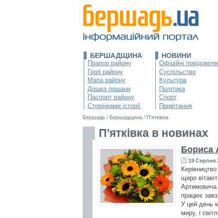
БЕРШАДЩИНА
НОВИНИ
Прапор району
Офіційні повідомле
Герб району
Суспільство
Мапа району
Культура
Дошка пошани
Політика
Паспорт району
Спорт
Сторінками історії
Привітання
Бершадь
/
Бершадщина
/
П'ятківка
П'ятківка в новинах
Бориса
19 Серпня 
Керівництво
щиро вітают
Артемовича 
працює завзя
У цей день 
миру, і світл