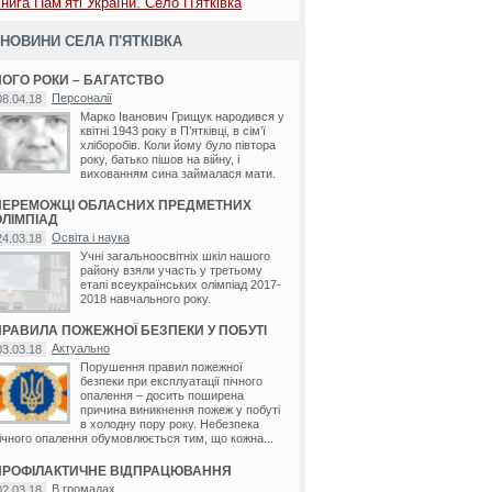
нига Пам’яті України. Село П'ятківка
НОВИНИ СЕЛА П'ЯТКІВКА
ЙОГО РОКИ – БАГАТСТВО
Персоналії
08.04.18
Марко Іванович Грищук народився у
квітні 1943 року в П’ятківці, в сім’ї
хліборобів. Коли йому було півтора
року, батько пішов на війну, і
вихованням сина займалася мати.
ПЕРЕМОЖЦІ ОБЛАСНИХ ПРЕДМЕТНИХ
ОЛІМПІАД
Освіта і наука
24.03.18
Учні загальноосвітніх шкіл нашого
району взяли участь у третьому
етапі всеукраїнських олімпіад 2017-
2018 навчального року.
ПРАВИЛА ПОЖЕЖНОЇ БЕЗПЕКИ У ПОБУТІ
Актуально
03.03.18
Порушення правил пожежної
безпеки при експлуатації пічного
опалення – досить поширена
причина виникнення пожеж у побуті
в холодну пору року. Небезпека
ічного опалення обумовлюється тим, що кожна...
ПРОФІЛАКТИЧНЕ ВІДПРАЦЮВАННЯ
В громадах
02.03.18