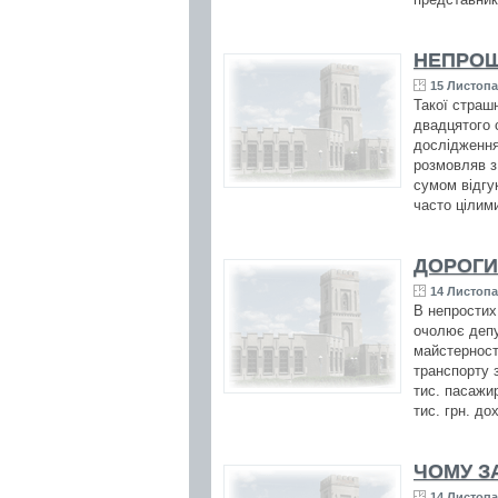
НЕПРОЩ
15 Листопа
Такої страшн
двадцятого 
дослідження
розмовляв з 
сумом відгук
часто цілими
ДОРОГИ
14 Листопа
В непростих
очолює депу
майстерності
транспорту 
тис. пасажир
тис. грн. до
ЧОМУ З
14 Листопа