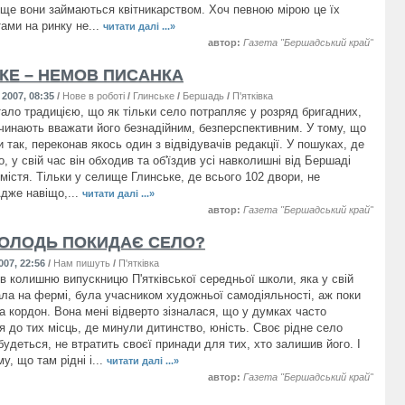
 ще вони займаються квітникарством. Хоч певною мірою це їх
ітами на ринку не...
читати далі ...»
автор:
Газета "Бершадський край"
КЕ – НЕМОВ ПИСАНКА
2007, 08:35
/
Нове в роботі
/
Глинське
/
Бершадь
/
П'ятківка
тало традицією, що як тільки село потрапляє у розряд бригадних,
очинають вважати його безнадійним, безперспективним. У тому, що
 так, переконав якось один з відвідувачів редакції. У пошуках, де
, у свій час він обходив та об'їздив усі навколишні від Бершаді
містя. Тільки у селище Глинське, де всього 102 двори, не
Адже навіщо,...
читати далі ...»
автор:
Газета "Бершадський край"
ОЛОДЬ ПОКИДАЄ СЕЛО?
007, 22:56
/
Нам пишуть
/
П'ятківка
ів колишню випускницю П'ятківської середньої школи, яка у свій
ла на фермі, була учасником художньої самодіяльності, аж поки
а кордон. Вона мені відверто зізналася, що у думках часто
я до тих місць, де минули дитинство, юність. Своє рідне село
будеться, не втратить своєї принади для тих, хто залишив його. І
му, що там рідні і...
читати далі ...»
автор:
Газета "Бершадський край"