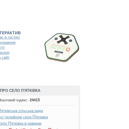
НТЕРАКТИВ
ас в гостях!
олошення
тті
оскоп
 сайт
ПРО СЕЛО П'ЯТКІВКА
оштовий індекс
:
24415
'ятківська сільська рада
сі телефони села П'ятківка
ело П'ятківка в новинах