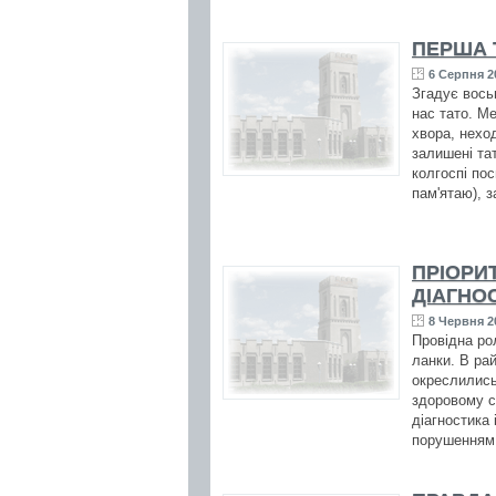
ПЕРША 
6 Серпня 2
Згадує вось
нас тато. Ме
хвора, нехо
залишені та
колгоспі пос
пам'ятаю), 
ПРІОРИ
ДІАГНО
8 Червня 2
Провідна ро
ланки. В ра
окреслились
здоровому с
діагностика 
порушенням 