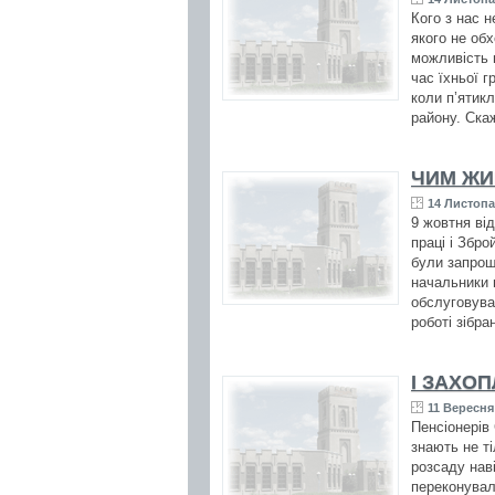
Кого з нас 
якого не об
можливість 
час їхньої г
коли п’ятик
району. Скаж
ЧИМ ЖИ
14 Листопа
9 жовтня ві
праці і Збр
були запроше
начальники в
обслуговуван
роботі зібра
І ЗАХОП
11 Вересня 
Пенсіонерів 
знають не ті
розсаду наві
переконувал