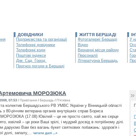
ДОВІДНИКИ
ЖИТТЯ БЕРШАДІ
І
ння
Підприємства та організації
Фотогалереї Бершаді
У н
Телефонні довідники
Відео
Ог
Телефонні коди
Визначні місця району
Ста
Поштові індекси
Персоналії
Гор
Дім. Сад. Город.
Літературна Бершадь
Про
Прогноз погоди в Бершаді
 Артемовича МОРОЗЮКА
2008, 07:53
/
Привітання
/
Бершадь
/
П'ятківка
 та колектив Бершадського РВ УМВС України у Вінницькій області
П
ь з 80-річчям ветерана органів внутрішніх справ Бориса
МОРОЗЮКА (17.08) Ювілей – це не просто свято, хай же серце
П
то, ювілей – це роки Ваші зрілі, і мудрий досвід в потрібному ділі.
В
ми даруємо Вам без вагань букет святкових побажань: здоров'я і
С
ої долі, запалу,...
читати далі ...»