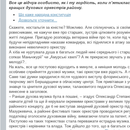
Все це відчув особисто, як і ту гордість, коли п’ятикл
кращих духових оркестрів району.
Що каже народна конституція
Дозвольте уточнити...
Скажете, ностальгія за юністю? Можливо. Але спілкуючись зі свої
ровесниками, не кажучи вже про старших, зустрів цілковите розумін
житті людини. Пригадую розповідь ветерана війни про те, коли під
будучи непідвладними наказам командира, всі піднялися в атаку з
виконанні невеличкого оркестру.
А хіба не нуртувала душа в багатьох людей нині середнього і старш
сопках Маньчжурії” чи „Амурські хвилі”? А як прекрасно звучать у 
мелодії?..
На жаль, все це поступово відходить в минуле, а нинішня молодь сп
особливе сприйняття духової музики, такі оркестри вже рідкість. А 
Саме такі думки зародилися після чудового виступу флоринського
творчому звіті Бершадщини в обласному центрі. Тож привітавши з у
знавця та цінителя духової музики, талановитого педагога Олександ
винесене в заголовок.
– Раніше духова музика була в пошані, – згадує Олександр Степанов
навчати дітей та ще й керували окремими оркестрами у великих тр
районного концерту, де б не виступав зведений духовий оркестр під
Мазуркевича, а районні фестивалі таких оркестрів проводилися рег
податківці оголосили духовикам війну, вимагаючи плати за патент, 
Поступово на таких торжествах стала переважати естрадна музика. 
оркестрів і керівники та влада. Тож дійшло до того, що в багатьох