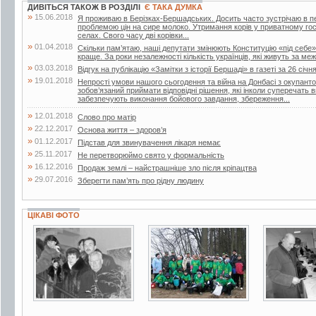
ДИВІТЬСЯ ТАКОЖ В РОЗДІЛІ
Є ТАКА ДУМКА
»
15.06.2018
Я проживаю в Берізках-Бершадських. Досить часто зустрічаю в періо
проблемою цін на сире молоко. Утримання корів у приватному го
селах. Свого часу дві корівки...
»
01.04.2018
Скільки пам’ятаю, наші депутати змінюють Конституцію «під себе»
краще. За роки незалежності кількість українців, які живуть за меж
»
03.03.2018
Відгук на публікацію «Замітки з історії Бершаді» в газеті за 26 січн
»
19.01.2018
Непрості умови нашого сьогодення та війна на Донбасі з окупант
зобов’язаний приймати відповідні рішення, які інколи суперечать
забезпечують виконання бойового завдання, збереження...
»
12.01.2018
Слово про матір
»
22.12.2017
Основа життя – здоров’я
»
01.12.2017
Підстав для звинувачення лікаря немає
»
25.11.2017
Не перетворюймо свято у формальність
»
16.12.2016
Продаж землі – найстрашніше зло після кріпацтва
»
29.07.2016
Зберегти пам’ять про рідну людину
ЦІКАВІ ФОТО
4 фото
5 фото
4 фото