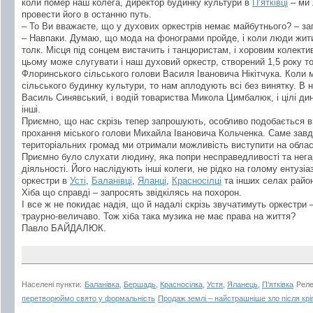
коли помер наш колега, директор будинку культури в
П’ятківці
– ми 
провести його в останню путь.
– То Ви вважаєте, що у духових оркестрів немає майбутнього? – за
– Навпаки. Думаю, що мода на фонограми пройде, і коли люди жити
толк. Місця під сонцем вистачить і танцюристам, і хоровим колекти
цьому може слугувати і наш духовий оркестр, створений 1,5 року том
Флоринського сільського голови Василя Івановича Нікітчука. Коли 
сільського будинку культури, то нам аплодують всі без винятку. В н
Василь Синявський, і водій товариства Микола Цимбалюк, і цілі дин
інші.
Приємно, що нас скрізь тепер запрошують, особливо подобається в
прохання міського голови Михайла Івановича Кольченка. Саме завд
територіальних громад ми отримали можливість виступити на обласн
Приємно було слухати людину, яка попри несправедливості та нега
діяльності. Його наслідують інші колеги, не рідко на голому ентузі
оркестри в
Усті
,
Баланівці
,
Яланці
,
Красносілці
та інших селах району
Хіба що справді – запросять звідкілясь на похорон.
І все ж не покидає надія, що й надалі скрізь звучатимуть оркестри 
траурно-величаво. Тож хіба така музика не має права на життя?
Павло БАЙДАЛЮК.
Населені пункти:
Баланівка
,
Бершадь
,
Красносілка
,
Устя
,
Яланець
,
П'ятківка
Реле
перетворюймо свято у формальність
Продаж землі – найстрашніше зло після крі