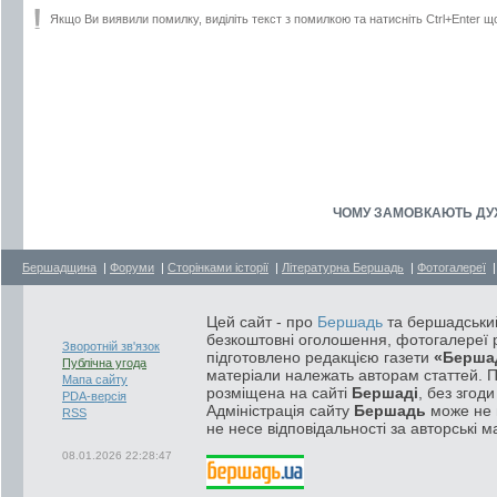
Якщо Ви виявили помилку, виділіть текст з помилкою та натисніть Ctrl+Enter щ
ЧОМУ ЗАМОВКАЮТЬ ДУХО
Бершадщина
|
Форуми
|
Сторінками історії
|
Літературна Бершадь
|
Фотогалереї
Цей сайт - про
Бершадь
та бершадський
безкоштовні оголошення, фотогалереї р
Зворотній зв'язок
підготовлено редакцією газети
«Берша
Публічна угода
матеріали належать авторам статтей. 
Мапа сайту
розміщена на сайті
Бершаді
, без згод
PDA-версія
Адміністрація сайту
Бершадь
може не п
RSS
не несе відповідальності за авторські м
08.01.2026 22:28:47