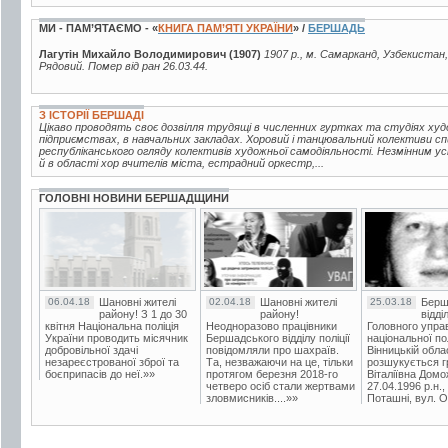
МИ - ПАМ’ЯТАЄМО - «
КНИГА ПАМ’ЯТІ УКРАЇНИ
» /
БЕРШАДЬ
Лагутін Михайло Володимирович (1907)
1907 р., м. Самарканд, Узбекистан, 
Рядовий. Помер від ран 26.03.44.
З ІСТОРІЇ БЕРШАДІ
Цікаво проводять своє дозвілля трудящі в численних гуртках та студіях худож
підприємствах, в навчальних закладах. Хоровий і танцювальний колективи 
республіканського огляду колективів художньої самодіяльності. Незмінним ус
й в області хор вчителів міста, естрадний оркестр,...
ГОЛОВНІ НОВИНИ БЕРШАДЩИНИ
06.04.18
Шановні жителі
02.04.18
Шановні жителі
25.03.18
Берш
району! З 1 до 30
району!
відді
квітня Національна поліція
Неодноразово працівники
Головного упра
України проводить місячник
Бершадського відділу поліції
національної пол
добровільної здачі
повідомляли про шахраїв.
Вінницькій обла
незареєстрованої зброї та
Та, незважаючи на це, тільки
розшукується гр
боєприпасів до неї.»»
протягом березня 2018-го
Віталіївна Домо
четверо осіб стали жертвами
27.04.1996 р.н.,
зловмисників....»»
Поташні, вул. Ос