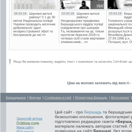
06.04.18
Шановні жителі
02.04.18
Шановні жителі
25.03.18
Берш
району! З 1 до 30
району!
відді
квітня Національна поліція
Неодноразово працівники
Головного упра
України проводить місячник
Бершадського відділу поліції
національної пол
добровільної здачі
повідомляли про шахраїв.
Вінницькій обла
незареєстрованої зброї та
Та, незважаючи на це, тільки
розшукується гр
боєприпасів до неї.»»
протягом березня 2018-го
Віталіївна Домо
четверо осіб стали жертвами
27.04.1996 р.н.,
зловмисників....»»
Поташні, вул. Ос
Якщо Ви виявили помилку, виділіть текст з помилкою та натисніть Ctrl+Enter щ
Ціна на молоко залежить від якості
Бершадщина
|
Форуми
|
Сторінками історії
|
Літературна Бершадь
|
Фотогалереї
Цей сайт - про
Бершадь
та бершадський
безкоштовні оголошення, фотогалереї р
Зворотній зв'язок
підготовлено редакцією газети
«Берша
Публічна угода
матеріали належать авторам статтей. 
Мапа сайту
розміщена на сайті
Бершаді
, без згод
PDA-версія