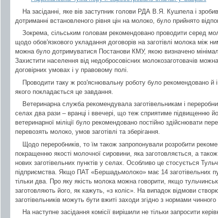
На засіданні, яке вів заступник голови РДА В.Я. Кушпела і зроби
дотриманні встановленого рівня цін на молоко, було прийнято відпов
Зокрема, сільським головам рекомендовано проводити серед мол
щодо обов'язкового укладання договорів на заготівлі молока між ним
можна було дотримуватися Постанови КМУ, якою визначено мінімальну
Захистити населення від недобросовісних молокозаготовачів можна
договірних умовах і у правовому полі.
Проводити таку ж роз'яснювальну роботу було рекомендовано й ін
якого покладається це завдання.
Ветеринарна служба рекомендувала заготівельникам і переробник
селах два рази – вранці і ввечері, що теж сприятиме підвищенню йо
ветеринарної міліції було рекомендовано постійно здійснювати перев
перевозять молоко, умов заготівлі та зберігання.
Щодо переробників, то їм також запропонували розробити рекомен
покращенню якості молочної сировини, яка заготовляється, а також
нових заготівельних пунктів у селах. Особливо це стосується Тул
підприємства. Якщо ПАТ «Бершадьмолоко» має 14 заготівельних пун
тільки два. Про яку якість молока можна говорити, якщо тульчинськ
заготовляють його, як кажуть, «з коліс». На випадок відмови створю
заготівельників можуть бути вжиті заходи згідно з нормами чинного
На наступне засідання комісії вирішили не тільки запросити кері