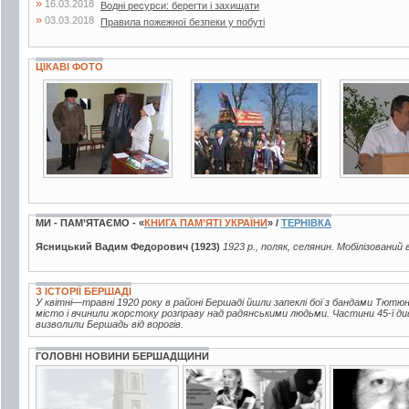
»
16.03.2018
Водні ресурси: берегти і захищати
»
03.03.2018
Правила пожежної безпеки у побуті
ЦІКАВІ ФОТО
2 фото
12 фото
4 фото
МИ - ПАМ’ЯТАЄМО - «
КНИГА ПАМ’ЯТІ УКРАЇНИ
» /
ТЕРНІВКА
Ясницький Вадим Федорович (1923)
1923 р., поляк, селянин. Мобілізований 
З ІСТОРІЇ БЕРШАДІ
У квітні—травні 1920 року в районі Бершаді йшли запеклі бої з бандами Тютюнн
місто і вчинили жорстоку розправу над радянськими людьми. Частини 45-ї дивізі
визволили Бершадь від ворогів.
ГОЛОВНІ НОВИНИ БЕРШАДЩИНИ