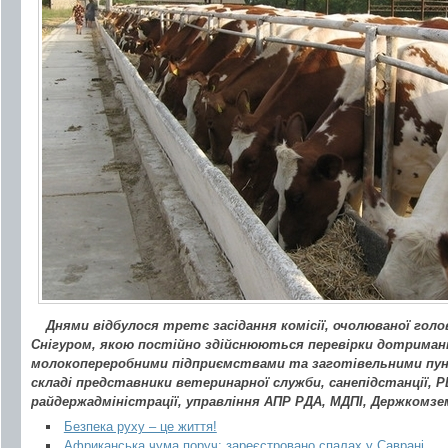
Днями відбулося третє засідання комісії, очолюваної голо
Снігуром, якою постійно здійснюються перевірки дотриман
молокопереробними підприємствами та заготівельними пункт
складі представники ветеринарної служби, санепідстанції, 
райдержадміністрації, управління АПР РДА, МДПІ, Держкомзем
Безпека руху – це життя!
Африканська чума поруч: зареєстровано спалах у Саврані