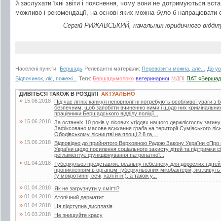
й заслухати їхні звіти і пояснення, чому вони не дотримуються вста
можливо і рекомендації, на основі яких можна було б напрацювати с
Сергій РИЖАВСЬКИЙ, начальник юридичного відділу
Населені пункти:
Бершадь
Релевантні матеріали:
Перевозити можна, але...
До ув
Відпочинок, ліс, пожежі...
Теги:
Бершадьмолоко
ветеринарної
МДПІ
ПАТ «Бершад
ДИВІТЬСЯ ТАКОЖ В РОЗДІЛІ
АКТУАЛЬНО
»
15.06.2018
Під час літніх канікул неповнолітні потребують особливої уваги з 
безпечним, щоб запобігти вчиненню ними і щодо них кримінальни
працівники Бершадського відділу поліції...
»
15.06.2018
За останніх 10 років у лісових угіддях нашого держлісгоспу загин
Зафіксовано масове всихання граба на території Сумівського лісни
Ободівському лісництві на площі 2,8 га,...
»
15.06.2018
Відповідно до прийнятого Верховною Радою Закону України «Про 
України щодо посилення соціального захисту дітей та підтримки сі
регламентує функціонування патронатної...
»
01.04.2018
Туберкульоз представляє реальну небезпеку для дорослих і дітей.
проникненням в організм туберкульозних мікобактерій, які живут
(у мокротинні, сечі, калі й ін.), а також у...
»
01.04.2018
Як не загрузнути у смітті?
»
01.04.2018
Атопічний дерматит
»
01.04.2018
Ця підступна дисплазія
»
16.03.2018
Не знищуйте красу