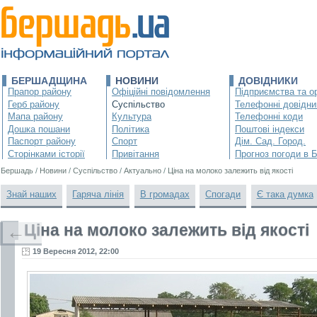
БЕРШАДЩИНА
НОВИНИ
ДОВІДНИКИ
Прапор району
Офіційні повідомлення
Підприємства та ор
Герб району
Суспільство
Телефонні довідни
Мапа району
Культура
Телефонні коди
Дошка пошани
Політика
Поштові індекси
Паспорт району
Спорт
Дім. Сад. Город.
Сторінками історії
Привітання
Прогноз погоди в 
Бершадь
/
Новини
/
Суспільство
/
Актуально
/
Ціна на молоко залежить від якості
Знай наших
Гаряча лінія
В громадах
Спогади
Є така думка
Ціна на молоко залежить від якості
←
19 Вересня 2012, 22:00