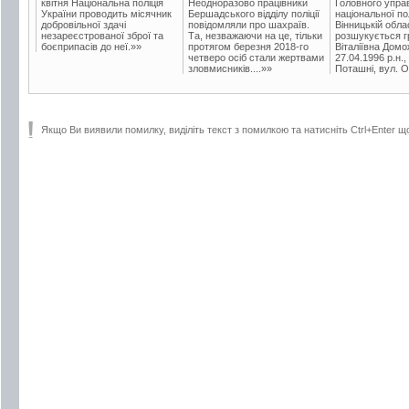
квітня Національна поліція
Неодноразово працівники
Головного упра
України проводить місячник
Бершадського відділу поліції
національної пол
добровільної здачі
повідомляли про шахраїв.
Вінницькій обла
незареєстрованої зброї та
Та, незважаючи на це, тільки
розшукується гр
боєприпасів до неї.»»
протягом березня 2018-го
Віталіївна Домо
четверо осіб стали жертвами
27.04.1996 р.н.,
зловмисників....»»
Поташні, вул. Ос
Якщо Ви виявили помилку, виділіть текст з помилкою та натисніть Ctrl+Enter щ