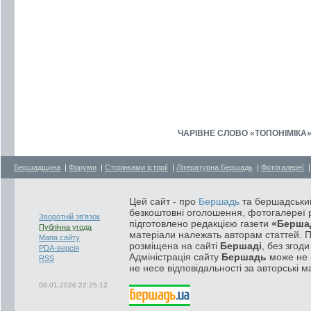
ЧАРІВНЕ СЛОВО «ТОПОНІМІКА» - 
Бершадщина
|
Форуми
|
Сторінками історії
|
Літературна Бершадь
|
Фотогалереї
Цей сайт - про
Бершадь
та бершадський
безкоштовні оголошення, фотогалереї р
Зворотній зв'язок
підготовлено редакцією газети
«Берша
Публічна угода
матеріали належать авторам статтей. 
Мапа сайту
розміщена на сайті
Бершаді
, без згод
PDA-версія
Адміністрація сайту
Бершадь
може не п
RSS
не несе відповідальності за авторські м
08.01.2026 22:25:12