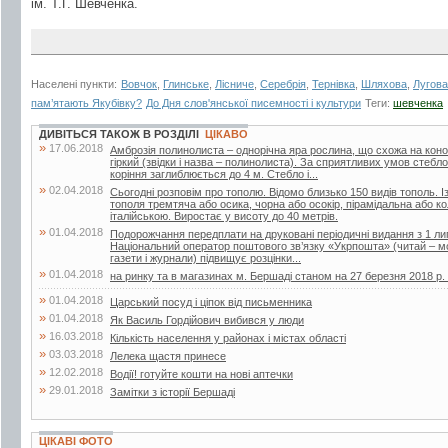
ім. Т.Г. Шевченка.
Населені пункти:
Вовчок
,
Глинське
,
Лісниче
,
Серебрія
,
Тернівка
,
Шляхова
,
Лугова
пам’ятають Якубівку?
До Дня слов'янської писемності і культури
Теги:
шевченка
ДИВІТЬСЯ ТАКОЖ В РОЗДІЛІ
ЦІКАВО
»
17.06.2018
Амброзія полинолиста – однорічна яра рослина, що схожа на кон
гіркий (звідки і назва – полинолиста). За сприятливих умов стебл
коріння заглиблюється до 4 м. Стебло і...
»
02.04.2018
Сьогодні розповім про тополю. Відомо близько 150 видів тополь. Із
тополя тремтяча або осика, чорна або осокір, пірамідальна або 
італійською. Виростає у висоту до 40 метрів.
»
01.04.2018
Подорожчання передплати на друковані періодичні видання з 1 лип
Національний оператор поштового зв’язку «Укрпошта» (читай – мо
газети і журнали) підвищує розцінки...
»
01.04.2018
на ринку та в магазинах м. Бершаді станом на 27 березня 2018 р. (г
»
01.04.2018
Царський посуд і ціпок від письменника
»
01.04.2018
Як Василь Гордійович вибився у люди
»
16.03.2018
Кількість населення у районах і містах області
»
03.03.2018
Лелека щастя принесе
»
12.02.2018
Водії! готуйте кошти на нові аптечки
»
29.01.2018
Замітки з історії Бершаді
ЦІКАВІ ФОТО