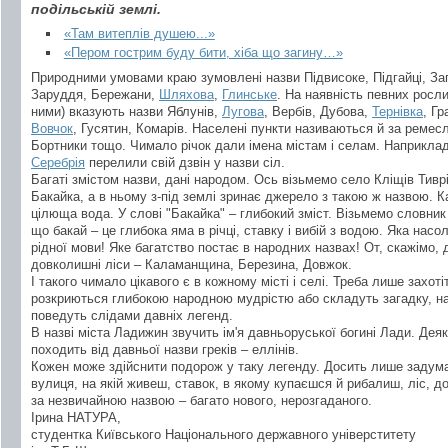
подільській землі.
«Там витеплів душею...»
«Пером гострим буду бити, хіба що загину…»
Природними умовами краю зумовлені назви Підвисоке, Підгайці, Заг
Заруддя, Бережани,
Шляхова
,
Глинське
. На наявність певних рослин
ними) вказують назви Яблунів,
Лугова
, Вербів, Дубова,
Тернівка
, Гр
Вовчок
, Гусятин, Комарів. Населені пункти називаються й за ремес
Бортники тощо. Чимало річок дали імена містам і селам. Наприкла
Серебрія
перелили свій дзвін у назви сіл.
Багаті змістом назви, дані народом. Ось візьмемо село Кліщів Тивр
Бакайка, а в ньому з-під землі зринає джерело з такою ж назвою. 
цілюща вода. У слові "Бакайка" – глибокий зміст. Візьмемо словник
що бакай – це глибока яма в річці, ставку і вибій з водою. Яка нас
рідної мови! Яке багатство постає в народних назвах! От, скажімо,
довколишні ліси – Каламанщина, Березина, Довжок.
І такого чимало цікавого є в кожному місті і селі. Треба лише захоті
розкриються глибокою народною мудрістю або складуть загадку, на
поведуть слідами давніх легенд.
В назві міста Ладижин звучить ім'я давньоруської богині Лади. Деяк
походить від давньої назви греків – еллінів.
Кожен може здійснити подорож у таку легенду. Досить лише задумат
вулиця, на якій живеш, ставок, в якому купаєшся й рибалиш, ліс, д
за незвичайною назвою – багато нового, нерозгаданого.
Ірина НАТУРА,
студентка Київського Національного державного універститету