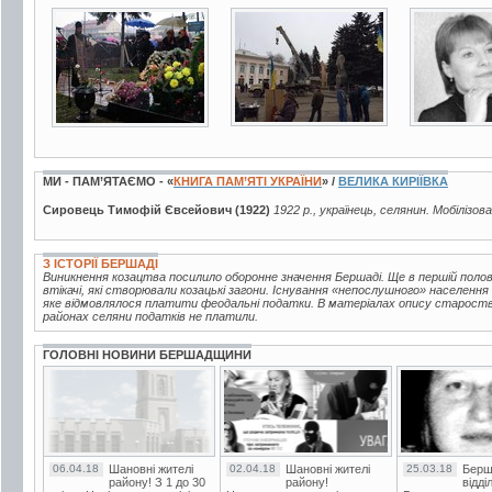
10 фото
9 фото
3 фото
МИ - ПАМ’ЯТАЄМО - «
КНИГА ПАМ’ЯТІ УКРАЇНИ
» /
ВЕЛИКА КИРІЇВКА
Сировець Тимофій Євсейович (1922)
1922 р., українець, селянин. Мобілізов
З ІСТОРІЇ БЕРШАДІ
Виникнення козацтва посилило оборонне значення Бершаді. Ще в першій половин
втікачі, які створювали козацькі загони. Існування «непослушного» населення
яке відмовлялося платити феодальні податки. В матеріалах опису староства 
районах селяни податків не платили.
ГОЛОВНІ НОВИНИ БЕРШАДЩИНИ
06.04.18
Шановні жителі
02.04.18
Шановні жителі
25.03.18
Берш
району! З 1 до 30
району!
відді