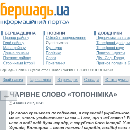
БЕРШАДЩИНА
НОВИНИ
ДОВІДНИКИ
Прапор району
Офіційні повідомлення
Підприємства та ор
Герб району
Суспільство
Телефонні довідни
Мапа району
Культура
Телефонні коди
Дошка пошани
Політика
Поштові індекси
Паспорт району
Спорт
Дім. Сад. Город.
Сторінками історії
Привітання
Прогноз погоди в 
Бершадь
/
Новини
/
Суспільство
/
Цікаво
/
ЧАРІВНЕ СЛОВО «ТОПОНІМІКА»
Знай наших
Гаряча лінія
В громадах
Спогади
Є така думка
ЧАРІВНЕ СЛОВО «ТОПОНІМІКА»
←
4 Квітня 2007, 16:41
Це слово грецького походження, в перекладі українською
може, хтось усміхнеться: назва – і все, що з неї взяти? 
несе в собі слід душі народу, є зарубкою його історії. У 
Угринів, Волощина – імена племен і народів, вихідці яких