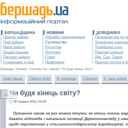
БЕРШАДЩИНА
НОВИНИ
ДОВІДНИКИ
Прапор району
Офіційні повідомлення
Підприємства та ор
Герб району
Суспільство
Телефонні довідни
Мапа району
Культура
Телефонні коди
Дошка пошани
Політика
Поштові індекси
Паспорт району
Спорт
Дім. Сад. Город.
Сторінками історії
Привітання
Прогноз погоди в 
Бершадь
/
Новини
/
Суспільство
/
Цікаво
/
Чи буде кінець світу?
Знай наших
Гаряча лінія
В громадах
Спогади
Є така думка
Чи буде кінець світу?
←
18 Грудня 2012, 23:29
Останнім часом не раз можна почути, як хтось когось жа
давати відповідь і начальник інспекції Держтехнагляду у наш
щодо перспективи у сільськогосподарському виробництві, то 