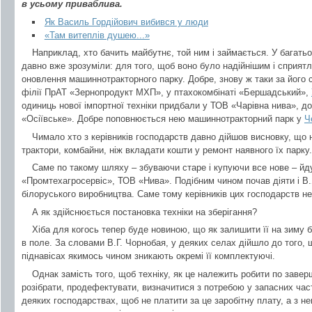
в усьому приваблива.
Як Василь Гордійович вибився у люди
«Там витеплів душею...»
Наприклад, хто бачить майбутнє, той ним і займається. У багать
давно вже зрозуміли: для того, щоб воно було надійнішим і сприятл
оновлення машиннотракторного парку. Добре, знову ж таки за його 
філії ПрАТ «Зернопродукт МХП», у птахокомбінаті «Бершадський»,
одиниць нової імпортної техніки придбали у ТОВ «Чарівна нива», д
«Осіївське». Добре поповнюється нею машиннотракторний парк у
Ч
Чимало хто з керівників господарств давно дійшов висновку, що 
трактори, комбайни, ніж вкладати кошти у ремонт наявного їх парку.
Саме по такому шляху – збуваючи старе і купуючи все нове – йд
«Промтехагросервіс», ТОВ «Нива». Подібним чином почав діяти і В.
білоруського виробництва. Саме тому керівників цих господарств н
А як здійснюється постановка техніки на зберігання?
Хіба для когось тепер буде новиною, що як залишити її на зиму 
в поле. За словами В.Г. Чорнобая, у деяких селах дійшло до того, щ
піднавісах якимось чином зникають окремі її комплектуючі.
Однак замість того, щоб техніку, як це належить робити по заве
розібрати, продефектувати, визначитися з потребою у запасних част
деяких господарствах, щоб не платити за це заробітну плату, а з нею