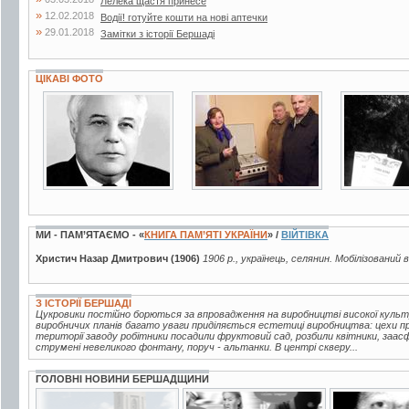
Лелека щастя принесе
»
12.02.2018
Водії! готуйте кошти на нові аптечки
»
29.01.2018
Замітки з історії Бершаді
ЦІКАВІ ФОТО
5 фото
3 фото
2 фото
МИ - ПАМ’ЯТАЄМО - «
КНИГА ПАМ’ЯТІ УКРАЇНИ
» /
ВІЙТІВКА
Христич Назар Дмитрович (1906)
1906 р., українець, селянин. Мобілізований 
З ІСТОРІЇ БЕРШАДІ
Цукровики постійно борються за впровадження на виробництві високої куль
виробничих планів багато уваги приділяється естетиці виробництва: цехи про
території заводу робітники посадили фруктовий сад, розбили квітники, заа
струмені невеликого фонтану, поруч - альтанки. В центрі скверу...
ГОЛОВНІ НОВИНИ БЕРШАДЩИНИ