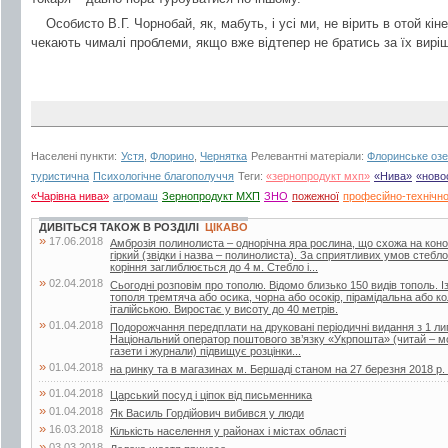
Особисто В.Г. Чорнобай, як, мабуть, і усі ми, не вірить в отой кін
чекають чималі проблеми, якщо вже відтепер не братись за їх вирі
Населені пункти:
Устя
,
Флорино
,
Чернятка
Релевантні матеріали:
Флоринське озе
туристична
Психологічне благополуччя
Теги:
«зернопродукт мхп»
«Нива»
«ново
«Чарівна нива»
агромаш
Зернопродукт МХП
ЗНО
пожежної
професійно-технічно
ДИВІТЬСЯ ТАКОЖ В РОЗДІЛІ
ЦІКАВО
»
17.06.2018
Амброзія полинолиста – однорічна яра рослина, що схожа на кон
гіркий (звідки і назва – полинолиста). За сприятливих умов стебл
коріння заглиблюється до 4 м. Стебло і...
»
02.04.2018
Сьогодні розповім про тополю. Відомо близько 150 видів тополь. Із
тополя тремтяча або осика, чорна або осокір, пірамідальна або 
італійською. Виростає у висоту до 40 метрів.
»
01.04.2018
Подорожчання передплати на друковані періодичні видання з 1 лип
Національний оператор поштового зв’язку «Укрпошта» (читай – мо
газети і журнали) підвищує розцінки...
»
01.04.2018
на ринку та в магазинах м. Бершаді станом на 27 березня 2018 р. (г
»
01.04.2018
Царський посуд і ціпок від письменника
»
01.04.2018
Як Василь Гордійович вибився у люди
»
16.03.2018
Кількість населення у районах і містах області
»
03.03.2018