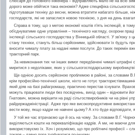
слюсаря до головного інженера – відправляють мало не на всю зиму
дорого може обійтися така економія? Адже специфіка сільськогоспо
підготувавши техніку до весни, можна втратити набагато більше, ні
господарств, які не запаслися новою технікою, з дня на день взага
Справа в тому, що з метою економії коштів п'ять інспекцій, в том
об'єднуватиме одне управління – технічного нагляду, охорони прац
інспекції сільського господарства у Вінницькій області. У зв'язку з ц
стану техніки, стануть більш серйозними, здійснювати їх будуть пр
вносити чималу плату за надані ними послуги. До таких перемін в
тракторний парк.
За невиконання тих чи інших вимог передбачені чималі штрафні са
миритися з недоліками, яких у сільськогосподарському виробництві
Ще однією досить серйозною проблемою в районі, за словами В.Г.
крім професійно-технічної школи, ніхто не готує трактористівмашиніс
який діяв на базі райагромашу, практично перестав існувати. Врахо
можуть працювати люди без посвідчень, вихід один – відновити йо
Гнатович, можна вирішити на раді сільгоспвиробників чи на рівні у
райдержадміністрації. Адже про яке високопродуктивне використанн
вести мову, якщо кадри не навчені цьому? А хто буде відповідати,
У той же час втрачаємо ще й ось на чому. За словами В.Г. Чорно
виділяються кошти на перекваліфікацію кадрів. А ми, не маючи для 
використовуємо їх. Хоч і розуміємо, що про робітничі професії – 
токаря – давно пора турбуватися по-іншому.