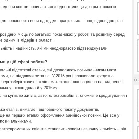
ладення коштів починається з одного місяця до трьох років із
ля пенсіонерів вони одні, для працюючих – інші, відповідно різні
овідних місць по багатьох показниках у роботі та розвитку серед
є одним із лідерів в області.
ьність і надійність, які ми неодноразово підтверджували.
ми у цій сфері роботи?
яльні відсоткові ставки, які дозволяють позичальникам мати
ками, не віддаючи останнє. У 2015 році працювала кредитна
нергозберігаючих котлів і матеріалів, яка націлена на виділення
рама успішно діяла й у 2016му.
: на купівлю житла, авто, електромобілів, споживче кредитування і
а етапів, вимагає і відповідного пакету документів.
ще на перших етапах оформлення банківської позики. Це все у
позичальниками.
латоспроможних клієнтів становить зовсім незначну кількість – від