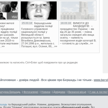
овні жителі
25.03.18
Бершадським
18.03.18
ВИМОГИ ДО
ону!
відділом поліції
КАНДИДАТІВ: –
 працівники
Головного управління
громадянство України; – вік
ідділу поліції
національної поліції у
від 20 до 35 років; – повна
ро шахраїв.
Вінницькій області
загальна середня або вища
и на це, тільки
розшукується гр. Ірина
освіта; – наявність
зня 2018-го
Віталіївна Доможирська,
посвідчення водія категорії В;
стали жертвами
27.04.1996 р.н., жителька с.
– готовність до служби...»»
..»»
Поташні, вул. Осіння, 89,...»»
милкою та натисніть Ctrl+Enter щоб повідомити про це редакцію
йголовнше – довіра людей - Все цікаве про Бершадь і не тільки -
www.bers
ратурна Бершадь
|
Фотогалереї
|
Новини
|
Довідники
|
Визначні місця
|
У нас в гостях!
ршадь
та бершадський район. Новини, довідники, безкоштовні оголошення,
у. Розділ "Новини" підготовлено редакцією газети
«Бершадський край»
. Всі