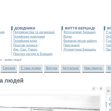
ДОВІДНИКИ
ЖИТТЯ БЕРШАДІ
І
ння
Підприємства та організації
Фотогалереї Бершаді
У н
Телефонні довідники
Відео
Ог
Телефонні коди
Визначні місця району
Ста
Поштові індекси
Персоналії
Гор
Дім. Сад. Город.
Літературна Бершадь
Про
Прогноз погоди в Бершаді
е – довіра людей
Спогади
Є така думка
Відгуки
Актуально
Нам пишуть
В
ра людей
0
О
К