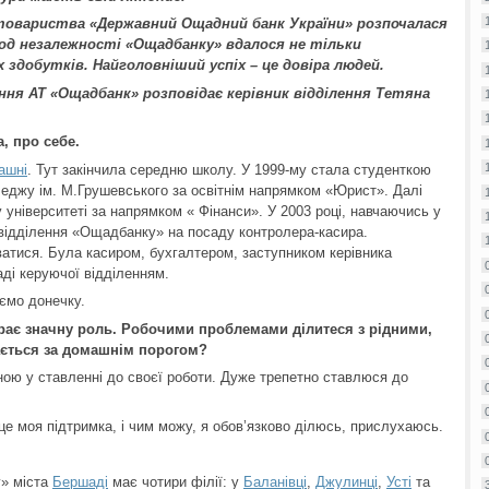
 товариства «Державний Ощадний банк України» розпочалася
іод незалежності «Ощадбанку» вдалося не тільки
 здобутків. Найголовніший успіх – це довіра людей.
ння АТ «Ощадбанк» розповідає керівник відділення Тетяна
а, про себе.
ашні
. Тут закінчила середню школу. У 1999-му стала студенткою
леджу ім. М.Грушевського за освітнім напрямком «Юрист». Далі
ніверситеті за напрямком « Фінанси». У 2003 році, навчаючись у
відділення «Ощадбанку» на посаду контролера-касира.
атися. Була касиром, бухгалтером, заступником керівника
аді керуючої відділенням.
ємо донечку.
іграє значну роль. Робочими проблемами ділитеся з рідними,
ається за домашнім порогом?
ою у ставленні до своєї роботи. Дуже трепетно ставлюся до
 це моя підтримка, і чим можу, я обов’язково ділюсь, прислухаюсь.
у» міста
Бершаді
має чотири філії: у
Баланівці
,
Джулинці
,
Усті
та