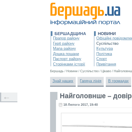
БЕРШАДЩИНА
НОВИНИ
Прапор району
Офіційні повідомле
Герб району
Суспільство
Мапа району
Культура
Дошка пошани
Політика
Паспорт району
Спорт
Сторінками історії
Привітання
Бершадь
/
Новини
/
Суспільство
/
Цікаво
/
Найголовнш
Знай наших
Гаряча лінія
В громадах
Найголовнше – дові
←
18 Лютого 2017, 19:40