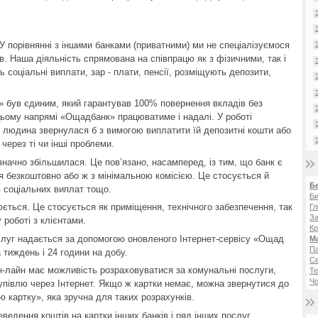
У порівнянні з іншими банками (приватними) ми не спеціалізуємося
ів. Наша діяльність спрямована на співпрацю як з фізичними, так і
соціальні виплати, зар - плати, пенсії, розміщують депозити,
» був єдиним, який гарантував 100% повернення вкладів без
цьому напрямі «Ощадбанк» працюватиме і надалі. У роботі
 людина звернулася б з вимогою виплатити їй депозитні кошти або
 через ті чи інші проблеми.
значно збільшилася. Це пов’язано, насамперед, із тим, що банк є
я безкоштовно або ж з мінімальною комісією. Це стосується й
Б
в соціальних виплат тощо.
Би
ється. Це стосується як приміщення, технічного забезпечення, так
Гл
За
 роботі з клієнтами.
Кр
слуг надається за допомогою оновленого Інтернет-сервісу «Ощад
М
Па
а тиждень і 24 години на добу.
С
-лайн має можливість розраховуватися за комунальні послуги,
Те
Чо
упівлю через Інтернет. Якщо ж картки немає, можна звернутися до
ю картку», яка зручна для таких розрахунків.
ведення коштів на картки інших банків і ряд інших послуг.