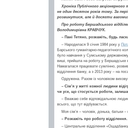
Хроніка Публічного акціонерного
не один десяток років тому. За пер
розвинутися, але й досягти вагомих
Про роботу Бершадського відділе
Володимирівна КРАВЧУК.
– Пані Тетяно, розкажіть, будь ласк
– Народилася 9 січня 1984 року у
Пот
Барського гуманітарно-педагогічного ко
було навчання у Сумському державному у
виші, прийшла на роботу у Бершадське 
Намагалася працювати сумлінно, розвив
відділення банку, а з 2013 року – на пос
Одружена. Разом із чоловіком вихову
– Сім’я у житті кожної людини від
чи усе, що стосується роботи, залиш
– Вважаю себе відповідальною людин
всього, що тут відбувається.
Моя сім’я – чоловік, донька, батьки –
– Розкажіть про роботу відділення.
– Центральне відділення «Ощадбанк