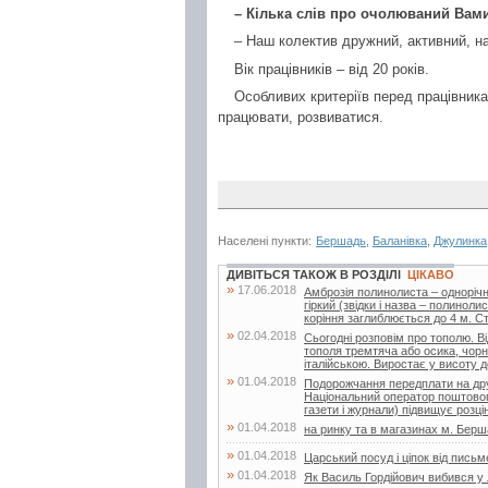
– Кілька слів про очолюваний Вами
– Наш колектив дружний, активний, н
Вік працівників – від 20 років.
Особливих критеріїв перед працівника
працювати, розвиватися.
Населені пункти:
Бершадь
,
Баланівка
,
Джулинка
ДИВІТЬСЯ ТАКОЖ В РОЗДІЛІ
ЦІКАВО
»
17.06.2018
Амброзія полинолиста – одноріч
гіркий (звідки і назва – полинол
коріння заглиблюється до 4 м. Сте
»
02.04.2018
Сьогодні розповім про тополю. Ві
тополя тремтяча або осика, чорн
італійською. Виростає у висоту д
»
01.04.2018
Подорожчання передплати на друк
Національний оператор поштового
газети і журнали) підвищує розцін
»
01.04.2018
на ринку та в магазинах м. Бершад
»
01.04.2018
Царський посуд і ціпок від пись
»
01.04.2018
Як Василь Гордійович вибився у