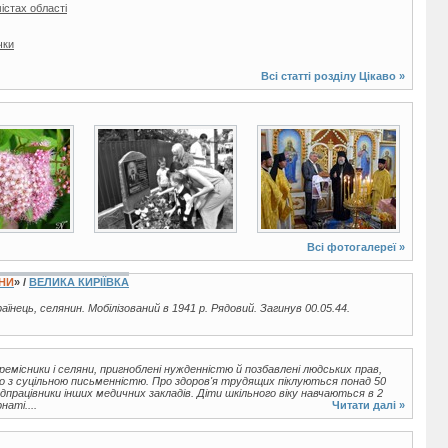
містах області
чки
Всі статті розділу
Цікаво
»
2 фото
8 фото
Всі фотогалереї »
ЇНИ
» /
ВЕЛИКА КИРІЇВКА
раїнець, селянин. Мобілізований в 1941 р. Рядовий. Загинув 00.05.44.
ремісники і селяни, пригноблені нужденністю й позбавлені людських прав,
о з суцільною письменністю. Про здоров'я трудящих піклуються понад 50
едпрацівники інших медичних закладів. Діти шкільного віку навчаються в 2
наті....
Читати далі »