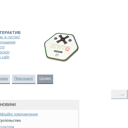
НТЕРАКТИВ
ас в гостях!
олошення
тті
оскоп
 сайт
дома
Персоналії
Цікаво
→
НОВИНИ
фіційні повідомлення
Суспільство
ультура