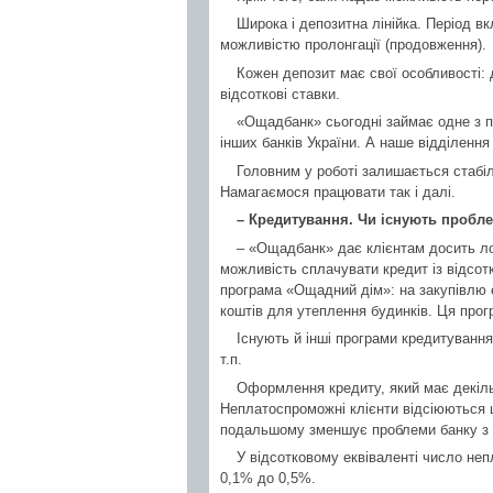
Широка і депозитна лінійка. Період вк
можливістю пролонгації (продовження).
Кожен депозит має свої особливості: д
відсоткові ставки.
«Ощадбанк» сьогодні займає одне з пр
інших банків України. А наше відділення 
Головним у роботі залишається стабіл
Намагаємося працювати так і далі.
– Кредитування. Чи існують пробле
– «Ощадбанк» дає клієнтам досить ло
можливість сплачувати кредит із відсот
програма «Ощадний дім»: на закупівлю е
коштів для утеплення будинків. Ця прог
Існують й інші програми кредитування
т.п.
Оформлення кредиту, який має декільк
Неплатоспроможні клієнти відсіюються 
подальшому зменшує проблеми банку з 
У відсотковому еквіваленті число неп
0,1% до 0,5%.