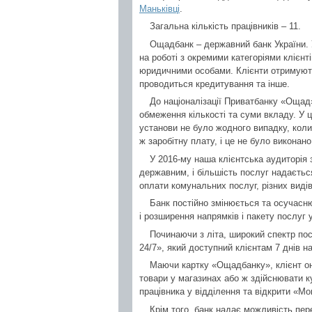
Маньківці
.
Загальна кількість працівників – 11.
Ощадбанк – державний банк України. 
на роботі з окремими категоріями клієнт
юридичними особами. Клієнти отримують 
проводиться кредитування та інше.
До націоналізації Приватбанку «Ощад
обмеження кількості та суми вкладу. У 
установи не було жодного випадку, коли
ж заробітну плату, і це не було виконано
У 2016-му наша клієнтська аудиторія 
державним, і більшість послуг надаєтьс
оплати комунальних послуг, різних виді
Банк постійно змінюється та осучасню
і розширення напрямків і пакету послуг у
Починаючи з літа, широкий спектр по
24/7», який доступний клієнтам 7 днів н
Маючи картку «Ощадбанку», клієнт он
товари у магазинах або ж здійснювати к
працівника у відділення та відкрити «Мо
Крім того, банк надає можливість пере