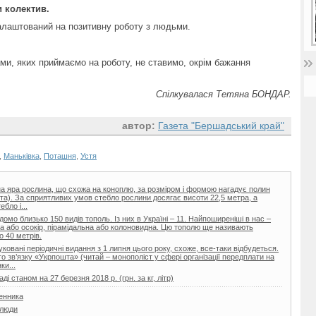
 колектив.
алаштований на позитивну роботу з людьми.
ми, яких приймаємо на роботу, не ставимо, окрім бажання
Спілкувалася Тетяна БОНДАР.
автор:
Газета "Бершадський край"
,
Маньківка
,
Поташня
,
Устя
на яра рослина, що схожа на коноплю, за розміром і формою нагадує полин
иста). За сприятливих умов стебло рослини досягає висоти 22,5 метра, а
бло і...
домо близько 150 видів тополь. Із них в Україні – 11. Найпоширеніші в нас –
а або осокір, пірамідальна або колоновидна. Цю тополю ще називають
о 40 метрів.
овані періодичні видання з 1 липня цього року, схоже, все-таки відбудеться.
 зв’язку «Укрпошта» (читай – монополіст у сфері організації передплати на
ки...
і станом на 27 березня 2018 р. (грн. за кг, літр)
менника
 люди