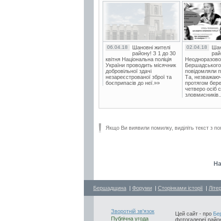
06.04.18
Шановні жителі
02.04.18
Шан
району! З 1 до 30
рай
квітня Національна поліція
Неодноразово
України проводить місячник
Бершадського в
добровільної здачі
повідомляли п
незареєстрованої зброї та
Та, незважаюч
боєприпасів до неї.»»
протягом бере
четверо осіб 
зловмисників..
Якщо Ви виявили помилку, виділіть текст з по
На
Бершадщина
|
Форуми
|
Сторінками історії
|
Літе
Зворотній зв'язок
Цей сайт - про
Бе
Публічна угода
фотогалереї район