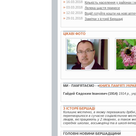
»
16.03.2018
Кількість населення у районах і 
»
03.03.2018
Лелека щастя принесе
»
12.02.2018
Водії! готуйте кошти на нові апте
»
29.01.2018
Замітки з історії Бершаді
ЦІКАВІ ФОТО
2 фото
48 фото
МИ - ПАМ’ЯТАЄМО - «
КНИГА ПАМ’ЯТІ УКРА
Гайдей Євдоким Іванович (1914)
1914 р., ук
З ІСТОРІЇ БЕРШАДІ
Колишнє містечко, в якому переважали дрібні 
перетворилося в сучасне соціалістичне міст
лікарів, які працюють у 2 лікарнях, а також м
середніх школах, восьмирічці та в школі-інтер
ГОЛОВНІ НОВИНИ БЕРШАДЩИНИ