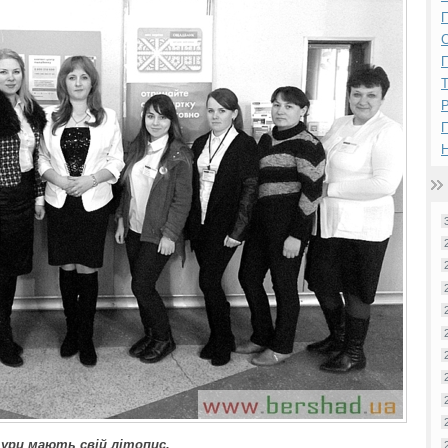
П
П
Р
Н
тури мають свій літопис.