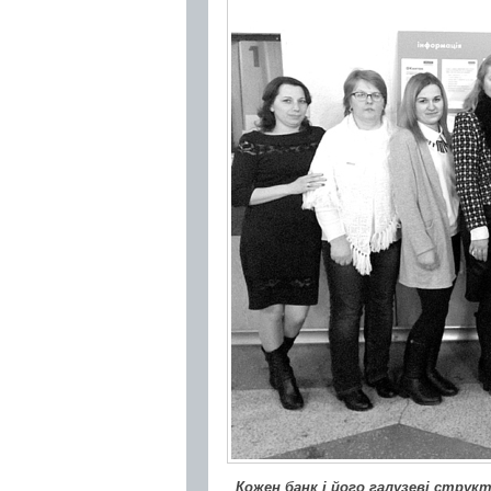
Кожен банк і його галузеві струк