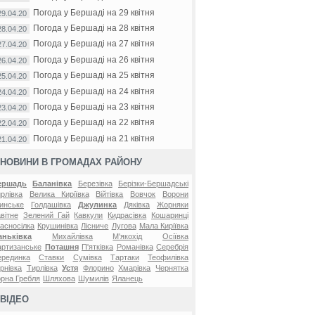
Погода у Бершаді на 29 квітня
29.04.20
Погода у Бершаді на 28 квітня
28.04.20
Погода у Бершаді на 27 квітня
27.04.20
Погода у Бершаді на 26 квітня
26.04.20
Погода у Бершаді на 25 квітня
25.04.20
Погода у Бершаді на 24 квітня
24.04.20
Погода у Бершаді на 23 квітня
23.04.20
Погода у Бершаді на 22 квітня
22.04.20
Погода у Бершаді на 21 квітня
21.04.20
НОВИНИ В ГРОМАДАХ РАЙОНУ
ершадь
Баланівка
Березівка
Берізки-Бершадські
рлівка
Велика Киріївка
Війтівка
Вовчок
Ворони
инське
Голдашівка
Джулинка
Дяківка
Жорняки
вітне
Зелений Гай
Кавкули
Кидрасівка
Кошаринці
асносілка
Крушинівка
Лісниче
Лугова
Мала Киріївка
аньківка
Михайлівка
М'якохід
Осіївка
ртизанське
Поташня
П'ятківка
Романівка
Серебрія
ерединка
Ставки
Сумівка
Тартаки
Теофилівка
рнівка
Тирлівка
Устя
Флорино
Хмарівка
Чернятка
рна Гребля
Шляхова
Шумилів
Яланець
ВІДЕО