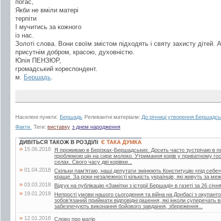
погас,
Якби не вміли матері
терпіти
І мучитись за кожного
із нас.
Золоті слова. Вони своїм змістом підходять і святу захисту дітей.
присутнім добром, красою, духовністю.
Юлія ПЕНЗЮР,
громадський кореспондент.
м.
Бершадь
.
Населені пункти:
Бершадь
Релевантні матеріали:
До річниці утворення Бершадсь
Факти.
Теги:
виставку
з днем народження
ДИВІТЬСЯ ТАКОЖ В РОЗДІЛІ
Є ТАКА ДУМКА
»
15.06.2018
Я проживаю в Берізках-Бершадських. Досить часто зустрічаю в періо
проблемою цін на сире молоко. Утримання корів у приватному го
селах. Свого часу дві корівки...
»
01.04.2018
Скільки пам’ятаю, наші депутати змінюють Конституцію «під себе»
краще. За роки незалежності кількість українців, які живуть за меж
»
03.03.2018
Відгук на публікацію «Замітки з історії Бершаді» в газеті за 26 січн
»
19.01.2018
Непрості умови нашого сьогодення та війна на Донбасі з окупант
зобов’язаний приймати відповідні рішення, які інколи суперечать
забезпечують виконання бойового завдання, збереження...
»
12.01.2018
Слово про матір