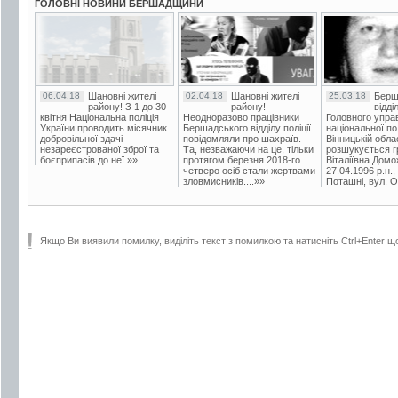
ГОЛОВНІ НОВИНИ БЕРШАДЩИНИ
06.04.18
Шановні жителі
02.04.18
Шановні жителі
25.03.18
Берш
району! З 1 до 30
району!
відді
квітня Національна поліція
Неодноразово працівники
Головного упра
України проводить місячник
Бершадського відділу поліції
національної пол
добровільної здачі
повідомляли про шахраїв.
Вінницькій обла
незареєстрованої зброї та
Та, незважаючи на це, тільки
розшукується гр
боєприпасів до неї.»»
протягом березня 2018-го
Віталіївна Домо
четверо осіб стали жертвами
27.04.1996 р.н.,
зловмисників....»»
Поташні, вул. Ос
Якщо Ви виявили помилку, виділіть текст з помилкою та натисніть Ctrl+Enter щ