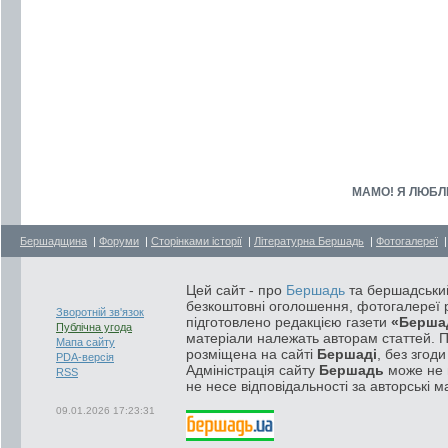
МАМО! Я ЛЮБЛЮ 
Бершадщина
|
Форуми
|
Сторінками історії
|
Літературна Бершадь
|
Фотогалереї
Цей сайт - про
Бершадь
та бершадський
безкоштовні оголошення, фотогалереї р
Зворотній зв'язок
підготовлено редакцією газети
«Берша
Публічна угода
матеріали належать авторам статтей. 
Мапа сайту
розміщена на сайті
Бершаді
, без згод
PDA-версія
Адміністрація сайту
Бершадь
може не п
RSS
не несе відповідальності за авторські м
09.01.2026 17:23:31