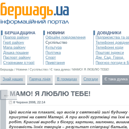
БЕРШАДЩИНА
НОВИНИ
ДОВІДНИКИ
Прапор району
Офіційні повідомлення
Підприємства та ор
Герб району
Суспільство
Телефонні довідни
Мапа району
Культура
Телефонні коди
Дошка пошани
Політика
Поштові індекси
Паспорт району
Спорт
Дім. Сад. Город.
Сторінками історії
Привітання
Прогноз погоди в 
Бершадь
/
Новини
/
Суспільство
/
Є така думка
/
МАМО! Я ЛЮБЛЮ ТЕБЕ!
Знай наших
Гаряча лінія
В громадах
Спогади
Є така думка
МАМО! Я ЛЮБЛЮ ТЕБЕ!
←
8 Червня 2008, 22:14
Цей вислів на плакаті, що висів у святковій залі будинк
присутні на святі Матері. А при вході гуртківці та їхні
робіт. Красиві вироби з бісеру, картини, малюнки, виши
духовність їхніх творців – результат співпраці батьків, 