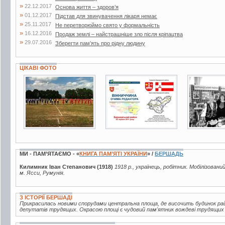
»
22.12.2017
Основа життя – здоров’я
»
01.12.2017
Підстав для звинувачення лікаря немає
»
25.11.2017
Не перетворюймо свято у формальність
»
16.12.2016
Продаж землі – найстрашніше зло після кріпацтва
»
29.07.2016
Зберегти пам’ять про рідну людину
ЦІКАВІ ФОТО
4 фото
7 фото
2 фото
МИ - ПАМ’ЯТАЄМО - «
КНИГА ПАМ’ЯТІ УКРАЇНИ
» /
БЕРШАДЬ
Килимник Іван Степанович (1918)
1918 р., українець, робітник. Мобілізовани
м. Ясси, Румунія.
З ІСТОРІЇ БЕРШАДІ
Прикрасилась новими спорудами центральна площа, де височить будинок рай
депутатів трудящих. Окрасою площі є чудовий пам'ятник вождеві трудящих В.