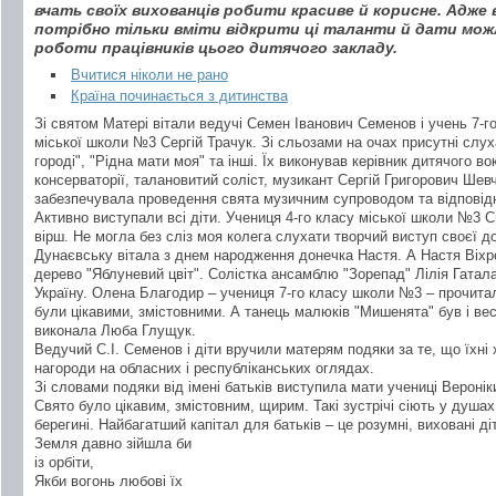
вчать своїх вихованців робити красиве й корисне. Адже в
потрібно тільки вміти відкрити ці таланти й дати можл
роботи працівників цього дитячого закладу.
Вчитися ніколи не рано
Країна починається з дитинства
Зі святом Матері вітали ведучі Семен Іванович Семенов і учень 7-г
міської школи №3 Сергій Трачук. Зі сльозами на очах присутні слух
городі", "Рідна мати моя" та інші. Їх виконував керівник дитячого в
консерваторії, талановитий соліст, музикант Сергій Григорович Шевч
забезпечувала проведення свята музичним супроводом та відпові
Активно виступали всі діти. Учениця 4-го класу міської школи №3 
вірш. Не могла без сліз моя колега слухати творчий виступ своєї 
Дунаєвську вітала з днем народження донечка Настя. А Настя Віхр
дерево "Яблуневий цвіт". Солістка ансамблю "Зорепад" Лілія Гатала
Україну. Олена Благодир – учениця 7-го класу школи №3 – прочита
були цікавими, змістовними. А танець малюків "Мишенята" був і ве
виконала Люба Глущук.
Ведучий С.І. Семенов і діти вручили матерям подяки за те, що їхні
нагороди на обласних і республіканських оглядах.
Зі словами подяки від імені батьків виступила мати учениці Вероні
Свято було цікавим, змістовним, щирим. Такі зустрічі сіють у душах
берегині. Найбагатший капітал для батьків – це розумні, виховані д
Земля давно зійшла би
із орбіти,
Якби вогонь любові їх