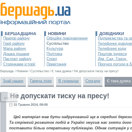
БЕРШАДЩИНА
НОВИНИ
ДОВІДНИКИ
Прапор району
Офіційні повідомлення
Підприємства та ор
Герб району
Суспільство
Телефонні довідни
Мапа району
Культура
Телефонні коди
Дошка пошани
Політика
Поштові індекси
Паспорт району
Спорт
Дім. Сад. Город.
Сторінками історії
Привітання
Прогноз погоди в 
Бершадь
/
Новини
/
Суспільство
/
Є така думка
/
Не допускати тиску на пресу!
Знай наших
Гаряча лінія
В громадах
Спогади
Є така думка
Не допускати тиску на пресу!
←
31 Травня 2014, 09:00
Цей матеріал мав бути надрукований ще в середині березн
Та стрімкий розвиток подій в Україні змусив нас зняти його 
поставити більш оперативну публікацію. Однак ситуація у с