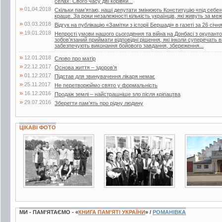
селах. Свого часу дві корівки...
»
01.04.2018
Скільки пам’ятаю, наші депутати змінюють Конституцію «під себе»
краще. За роки незалежності кількість українців, які живуть за меж
»
03.03.2018
Відгук на публікацію «Замітки з історії Бершаді» в газеті за 26 січн
»
19.01.2018
Непрості умови нашого сьогодення та війна на Донбасі з окупант
зобов’язаний приймати відповідні рішення, які інколи суперечать
забезпечують виконання бойового завдання, збереження...
»
12.01.2018
Слово про матір
»
22.12.2017
Основа життя – здоров’я
»
01.12.2017
Підстав для звинувачення лікаря немає
»
25.11.2017
Не перетворюймо свято у формальність
»
16.12.2016
Продаж землі – найстрашніше зло після кріпацтва
»
29.07.2016
Зберегти пам’ять про рідну людину
ЦІКАВІ ФОТО
2 фото
2 фото
6 фото
МИ - ПАМ’ЯТАЄМО - «
КНИГА ПАМ’ЯТІ УКРАЇНИ
» /
РОМАНІВКА