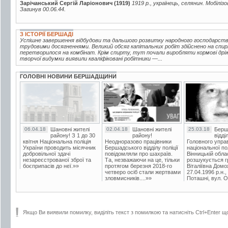
Зарічанський Сергій Ларіонович (1919)
1919 р., українець, селянин. Мобілі
Загинув 00.06.44.
З ІСТОРІЇ БЕРШАДІ
Успішне завершення відбудови та дальшого розвитку народного господарств
трудовими досягненнями. Великий обсяг капітальних робіт здійснено на спир
перетворилося на комбінат. Крім спирту, тут почали виробляти кормові дріжд
творчої видумки виявили кваліфіковані робітники —...
ГОЛОВНІ НОВИНИ БЕРШАДЩИНИ
06.04.18
Шановні жителі
02.04.18
Шановні жителі
25.03.18
Берш
району! З 1 до 30
району!
відді
квітня Національна поліція
Неодноразово працівники
Головного упра
України проводить місячник
Бершадського відділу поліції
національної пол
добровільної здачі
повідомляли про шахраїв.
Вінницькій обла
незареєстрованої зброї та
Та, незважаючи на це, тільки
розшукується гр
боєприпасів до неї.»»
протягом березня 2018-го
Віталіївна Домо
четверо осіб стали жертвами
27.04.1996 р.н.,
зловмисників....»»
Поташні, вул. Ос
Якщо Ви виявили помилку, виділіть текст з помилкою та натисніть Ctrl+Enter щ