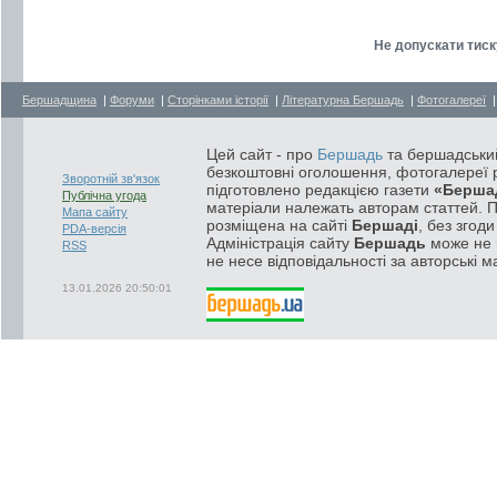
Не допускати тиску
Бершадщина
|
Форуми
|
Сторінками історії
|
Літературна Бершадь
|
Фотогалереї
Цей сайт - про
Бершадь
та бершадський
безкоштовні оголошення, фотогалереї р
Зворотній зв'язок
підготовлено редакцією газети
«Берша
Публічна угода
матеріали належать авторам статтей. 
Мапа сайту
розміщена на сайті
Бершаді
, без згод
PDA-версія
Адміністрація сайту
Бершадь
може не п
RSS
не несе відповідальності за авторські м
13.01.2026 20:50:01