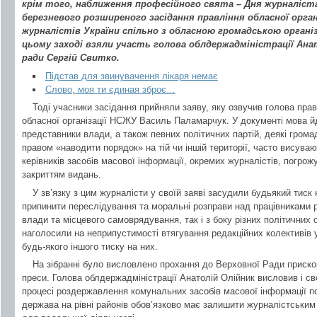
крім того, наближення професійного свята – Дня журналіс
березневого розширеного засідання правління обласної органі
журналістів України спільно з обласною громадською організ
цьому заході взяли участь голова облдержадміністрації Ана
ради Сергій Свитко.
Підстав для звинувачення лікаря немає
Слово, моя ти єдиная зброє…
Тоді учасники засідання прийняли заяву, яку озвучив голова пра
обласної організації НСЖУ Василь Паламарчук. У документі мова йд
представники влади, а також певних політичних партій, деякі громад
правом «наводити порядок» на тій чи іншій території, часто висуваю
керівників засобів масової інформації, окремих журналістів, погрож
закриттям видань.
У зв’язку з цим журналісти у своїй заяві засудили будьякий тиск
припинити переслідування та моральні розправи над працівниками р
влади та місцевого самоврядування, так і з боку різних політичних о
наголосили на неприпустимості втягування редакційних колективів 
будь-якого іншого тиску на них.
На зібранні було висловлено прохання до Верховної Ради приск
преси. Голова облдержадміністрації Анатолій Олійник висловив і с
процесі роздержавлення комунальних засобів масової інформації по
держава на рівні районів обов’язково має залишити журналістським