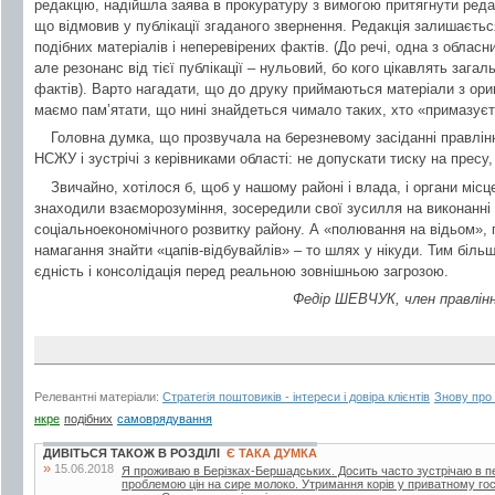
редакцію, надійшла заява в прокуратуру з вимогою притягнути редак
що відмовив у публікації згаданого звернення. Редакція залишається
подібних матеріалів і неперевірених фактів. (До речі, одна з обласн
але резонанс від тієї публікації – нульовий, бо кого цікавлять зага
фактів). Варто нагадати, що до друку приймаються матеріали з ориг
маємо пам’ятати, що нині знайдеться чимало таких, хто «примазує
Головна думка, що прозвучала на березневому засіданні правління
НСЖУ і зустрічі з керівниками області: не допускати тиску на пресу
Звичайно, хотілося б, щоб у нашому районі і влада, і органи міс
знаходили взаєморозуміння, зосередили свої зусилля на виконанні
соціальноекономічного розвитку району. А «полювання на відьом», 
намагання знайти «цапів-відбувайлів» – то шлях у нікуди. Тим більше
єдність і консолідація перед реальною зовнішньою загрозою.
Федір ШЕВЧУК, член правління
Релевантні матеріали:
Стратегія поштовиків - інтереси і довіра клієнтів
Знову про 
нкре
подібних
самоврядування
ДИВІТЬСЯ ТАКОЖ В РОЗДІЛІ
Є ТАКА ДУМКА
»
15.06.2018
Я проживаю в Берізках-Бершадських. Досить часто зустрічаю в періо
проблемою цін на сире молоко. Утримання корів у приватному го