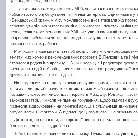
для подальшої діяльності».
... За діяльністю комунальних ЗМІ було встановлено жорсткий к
«обов’язкового опублікування» ті чи інші матеріали. Однак навіть у 
«Бершадський край», у міру можливостей, висвітлювали хід протест
переглянути підшивки газети за кінець минулого і початок нинішнього
перед керівниками регіональних ЗМІ виступила колишній заступник
попросила вибачення за те, що влада нав’язувала газетам не тільки 
номерів по звітах районів.
Між іншим, лише кілька газет області, у тому числі «Бершадський
тематичних номерів рекомендованих портретів В.Януковича та І.Мо
ставилося редакції в провину… А нині редакцію і редактора дехто з
висвітленні подій в Україні, і невиявленні власної громадянської пози
друкувати критичні статті і т.д. і т.п.
Не вступаючи в полеміку із цими звинуваченнями, всетаки готов
тільки люди, які або неуважно читають газету, або зовсім її не чита
позицію» висловили лише після перемоги Майдану. Редакція газети 
законодавством, і ніколи не піде на порушення. Щодо відмови друкув
принесли віддрукований на принтері аркуш із суцільними звинуваче
аргументами, ні фактами. А підписи до цього листа – на окремих а
До того ж, не оригінали, а ксерокопії підписів (!). Більше того, 
більшість підписів – підроблена.
Тобто, в редакцію принесли фальшивку. Буквально наступного дня