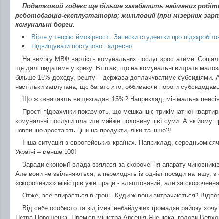
Податковий кодекс ще більше закабалить найманих робітн
роботодавців-експлуататорів; житловий (при мізерних зарпл
комунальні борги.
Вірте у теорію ймовірності. Записки студентки про підзаробіто
Підвищувати поступово і адресно
На вимогу МВФ вартість комунальних послуг зростатиме. Соціа
ще далі падатиме у кризу. Втішає, що на комунальні витрати мало
більше 15% доходу, решту – держава доплачуватиме субсидіями. 
настільки заплутана, що багато хто, оббиваючи пороги субсидодавців
Що ж означають вищезгадані 15%? Наприклад, мінімальна пенсія
Прості підрахунки показують, що мешканцю трикімнатної кварти
комунальні послуги платити майже половину цієї суми. А як йому п
невпинно зростають ціни на продукти, ліки та інше?!
Інша ситуація в європейських країнах. Наприклад, середньомісяч
Україні – менше 100!
Заради економії влада взялася за скорочення апарату чиновників.
Але вони не звільняються, а переходять із однієї посади на іншу, з 
«скорочених» міністрів уже праце - влаштований, але за скороченн
Отже, все впирається в гроші. Куди ж вони витрачаються? Відпов
Від себе особисто та від імені небайдужих громадян району хочу
Петра Порошенка, Прем’єр-міністра Арсенія Яценюка, голови Верх