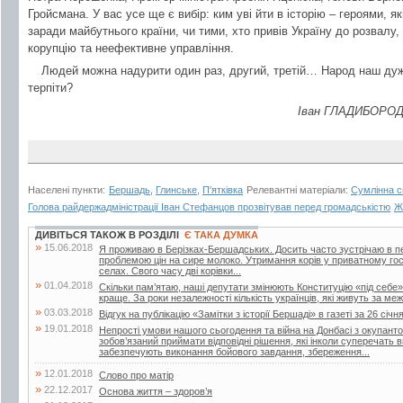
Гройсмана. У вас усе ще є вибір: ким уві йти в історію – героями, 
заради майбутнього країни, чи тими, хто привів Україну до розвалу
корупцію та неефективне управління.
Людей можна надурити один раз, другий, третій… Народ наш дуж
терпіти?
Іван ГЛАДИБОРОД
Населені пункти:
Бершадь
,
Глинське
,
П'ятківка
Релевантні матеріали:
Сумлінна с
Голова райдержадміністрації Іван Стефанцов прозвітував перед громадськістю
Ж
ДИВІТЬСЯ ТАКОЖ В РОЗДІЛІ
Є ТАКА ДУМКА
»
15.06.2018
Я проживаю в Берізках-Бершадських. Досить часто зустрічаю в періо
проблемою цін на сире молоко. Утримання корів у приватному го
селах. Свого часу дві корівки...
»
01.04.2018
Скільки пам’ятаю, наші депутати змінюють Конституцію «під себе»
краще. За роки незалежності кількість українців, які живуть за меж
»
03.03.2018
Відгук на публікацію «Замітки з історії Бершаді» в газеті за 26 січн
»
19.01.2018
Непрості умови нашого сьогодення та війна на Донбасі з окупант
зобов’язаний приймати відповідні рішення, які інколи суперечать
забезпечують виконання бойового завдання, збереження...
»
12.01.2018
Слово про матір
»
22.12.2017
Основа життя – здоров’я