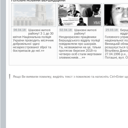
ГОЛОВНІ НОВИНИ БЕРШАДЩИНИ
06.04.18
Шановні жителі
02.04.18
Шановні жителі
25.03.18
Берш
району! З 1 до 30
району!
відді
квітня Національна поліція
Неодноразово працівники
Головного упра
України проводить місячник
Бершадського відділу поліції
національної пол
добровільної здачі
повідомляли про шахраїв.
Вінницькій обла
незареєстрованої зброї та
Та, незважаючи на це, тільки
розшукується гр
боєприпасів до неї.»»
протягом березня 2018-го
Віталіївна Домо
четверо осіб стали жертвами
27.04.1996 р.н.,
зловмисників....»»
Поташні, вул. Ос
Якщо Ви виявили помилку, виділіть текст з помилкою та натисніть Ctrl+Enter щ