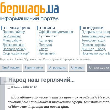
БЕРШАДЩИНА
НОВИНИ
ДОВІДНИКИ
Прапор району
Офіційні повідомлення
Підприємства та ор
Герб району
Суспільство
Телефонні довідни
Мапа району
Культура
Телефонні коди
Дошка пошани
Політика
Поштові індекси
Паспорт району
Спорт
Дім. Сад. Город.
Сторінками історії
Привітання
Прогноз погоди в 
Бершадь
/
Новини
/
Суспільство
/
Є така думка
/
Народ наш терплячий...
Знай наших
Гаряча лінія
В громадах
Спогади
Є така думка
Народ наш терплячий...
←
8 Квітня 2016, 09:00
Що найближчим часом чекає на простих українців?! На мою
пенсіонерам і працівникам бюджетної сфери. Мінімальні підв
«з’їдатиме» інфляція та високі ціни.