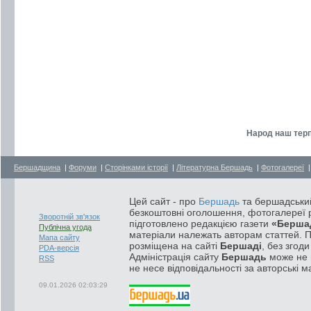
Народ наш терпл
Бершадщина
|
Форуми
|
Сторінками історії
|
Літературна Бершадь
|
Фотогалереї
Цей сайт - про
Бершадь
та бершадський
безкоштовні оголошення, фотогалереї р
Зворотній зв'язок
підготовлено редакцією газети
«Берша
Публічна угода
матеріали належать авторам статтей. 
Мапа сайту
розміщена на сайті
Бершаді
, без згод
PDA-версія
Адміністрація сайту
Бершадь
може не п
RSS
не несе відповідальності за авторські м
09.01.2026 02:03:29