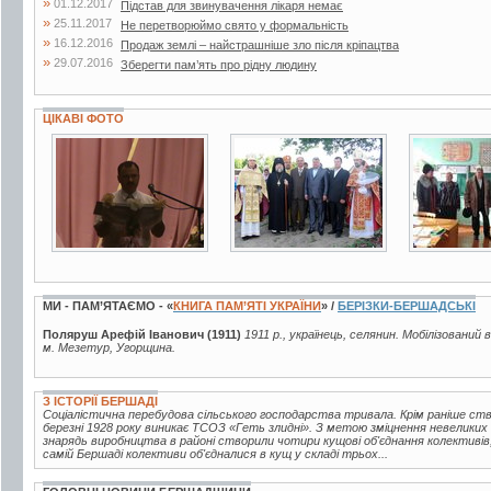
»
01.12.2017
Підстав для звинувачення лікаря немає
»
25.11.2017
Не перетворюймо свято у формальність
»
16.12.2016
Продаж землі – найстрашніше зло після кріпацтва
»
29.07.2016
Зберегти пам’ять про рідну людину
ЦІКАВІ ФОТО
7 фото
3 фото
3 фото
МИ - ПАМ’ЯТАЄМО - «
КНИГА ПАМ’ЯТІ УКРАЇНИ
» /
БЕРІЗКИ-БЕРШАДСЬКІ
Поляруш Арефій Іванович (1911)
1911 р., українець, селянин. Мобілізований 
м. Мезетур, Угорщина.
З ІСТОРІЇ БЕРШАДІ
Соціалістична перебудова сільського господарства тривала. Крім раніше ств
березні 1928 року виникає ТСОЗ «Геть злидні». З метою зміцнення невелики
знарядь виробництва в районі створили чотири кущові об'єднання колективів
самій Бершаді колективи об'єдналися в кущ у складі трьох...