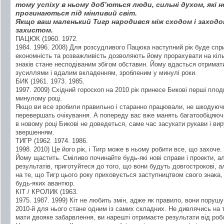
тому успіху в ньому доб’ються люди, сильні духом, які 
прогинаються під мінливий світ.
Якщо ваш маленький Тигр народився між сходом і заходо
захистом.
ПАЦЮК (1960. 1972.
1984. 1996. 2008) Для розсудливого Пацюка наступний рік буде спри
економність та розважливість дозволяють йому прорахувати на кіль
знаків стане несподіваним збігом обставин. Йому вдасться отримат
зусиллями і вдалим вкладенням, зробленим у минулі роки.
БИК (1961. 1973. 1985.
1997. 2009) Східний гороскоп на 2010 рік принесе Бикові перші плоди
минулому році.
Якщо ви все зробили правильно і старанно працювали, не шкодуючи
перевершать очікування. А попереду вас вже манять багатообіцяючі
в новому році Бикові не доведеться, саме час засукати рукави і ви
звершенням.
ТИГР (1962. 1974. 1986.
1998. 2010) Це його рік, і Тигр може в ньому робити все, що захоче.
Йому щастить. Сміливо починайте будь-які нові справи і проекти, а
результатів, приготуйтеся до того, що вони будуть довгострокові,
на те, що Тигр цього року приховується заступництвом свого знака, 
будь-яких авантюр.
КІТ / КРОЛИК (1963.
1975. 1987. 1999) Кіт не любить змін, адже як правило, вони порушу
2010-й для нього стане одним із самих складних. Не дивлячись на т
мати двояке забарвлення, ви нарешті отримаєте результати від робо