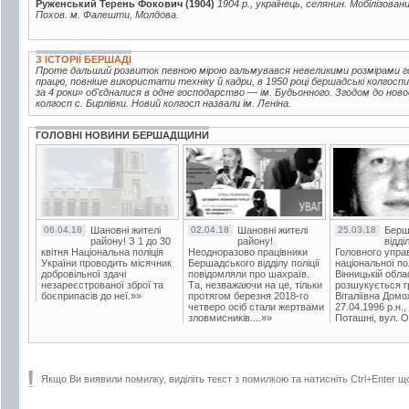
Руженський Терень Фокович (1904)
1904 р., українець, селянин. Мобілізован
Похов. м. Фалешти, Молдова.
З ІСТОРІЇ БЕРШАДІ
Проте дальший розвиток певною мірою гальмувався невеликими розмірами г
працю, повніше використати техніку й кадри, в 1950 році бершадські колгоспи
за 4 роки» об'єдналися в одне господарство — ім. Будьонного. Згодом до но
колгосп с. Бирлівки. Новий колгосп назвали ім. Леніна.
ГОЛОВНІ НОВИНИ БЕРШАДЩИНИ
06.04.18
Шановні жителі
02.04.18
Шановні жителі
25.03.18
Берш
району! З 1 до 30
району!
відді
квітня Національна поліція
Неодноразово працівники
Головного упра
України проводить місячник
Бершадського відділу поліції
національної пол
добровільної здачі
повідомляли про шахраїв.
Вінницькій обла
незареєстрованої зброї та
Та, незважаючи на це, тільки
розшукується гр
боєприпасів до неї.»»
протягом березня 2018-го
Віталіївна Домо
четверо осіб стали жертвами
27.04.1996 р.н.,
зловмисників....»»
Поташні, вул. Ос
Якщо Ви виявили помилку, виділіть текст з помилкою та натисніть Ctrl+Enter щ