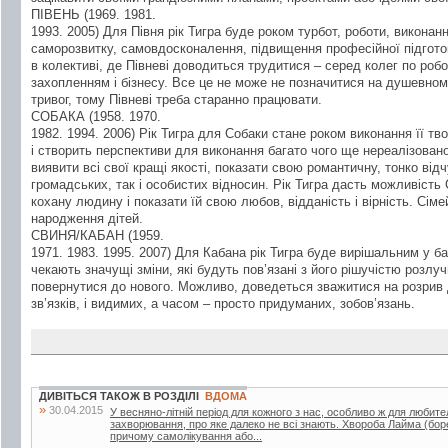
ПІВЕНЬ (1969. 1981.
1993. 2005) Для Півня рік Тигра буде роком турбот, роботи, виконання
саморозвитку, самовдосконалення, підвищення професійної підготов
в колективі, де Півневі доводиться трудитися – серед колег по робот
захопленням і бізнесу. Все це не може не позначитися на душевном
тривог, тому Півневі треба старанно працювати.
СОБАКА (1958. 1970.
1982. 1994. 2006) Рік Тигра для Собаки стане роком виконання її тво
і створить перспективи для виконання багато чого ще нереалізован
виявити всі свої кращі якості, показати свою романтичну, тонко від
громадських, так і особистих відносин. Рік Тигра дасть можливість
кохану людину і показати їй свою любов, відданість і вірність. Сі
народження дітей.
СВИНЯ/КАБАН (1959.
1971. 1983. 1995. 2007) Для Кабана рік Тигра буде вирішальним у ба
чекають значущі зміни, які будуть пов’язані з його рішучістю розлу
повернутися до нового. Можливо, доведеться зважитися на розрив 
зв’язків, і видимих, а часом – просто придуманих, зобов’язань.
ДИВІТЬСЯ ТАКОЖ В РОЗДІЛІ
ВДОМА
»
30.04.2015
У весняно-літній період для кожного з нас, особливо ж для любител
захворювання, про яке далеко не всі знають. Хвороба Лайма (боре
причому самолікування або...