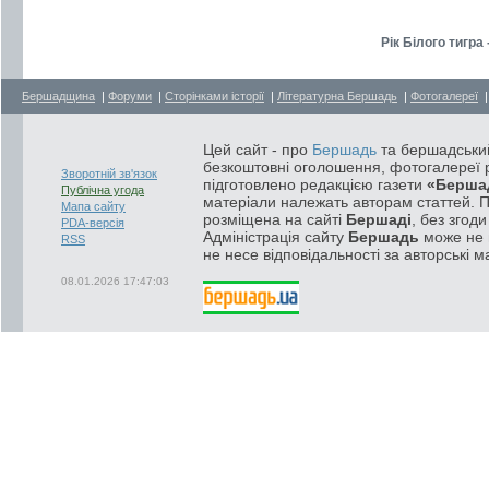
Рік Білого тигра 
Бершадщина
|
Форуми
|
Сторінками історії
|
Літературна Бершадь
|
Фотогалереї
Цей сайт - про
Бершадь
та бершадський
безкоштовні оголошення, фотогалереї р
Зворотній зв'язок
підготовлено редакцією газети
«Берша
Публічна угода
матеріали належать авторам статтей. 
Мапа сайту
розміщена на сайті
Бершаді
, без згод
PDA-версія
Адміністрація сайту
Бершадь
може не п
RSS
не несе відповідальності за авторські м
08.01.2026 17:47:03