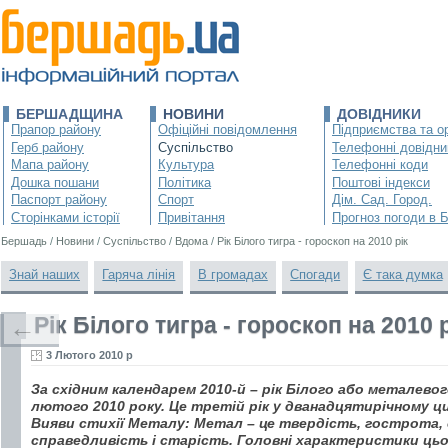
БЕРШАДЩИНА
НОВИНИ
ДОВІДНИКИ
Прапор району
Офіційні повідомлення
Підприємства та ор
Герб району
Суспільство
Телефонні довідни
Мапа району
Культура
Телефонні коди
Дошка пошани
Політика
Поштові індекси
Паспорт району
Спорт
Дім. Сад. Город.
Сторінками історії
Привітання
Прогноз погоди в 
Бершадь
/
Новини
/
Суспільство
/
Вдома
/
Рік Білого тигра - гороскоп на 2010 рік
Знай наших
Гаряча лінія
В громадах
Спогади
Є така думка
Рік Білого тигра - гороскоп на 2010 
←
3 Лютого 2010 р
За східним календарем 2010-й – рік Білого або металевог
лютого 2010 року. Це третій рік у дванадцятирічному ци
Вияви стихії Металу: Метал – це твердість, гострота, 
справедливість і старість. Головні характеристики цьо