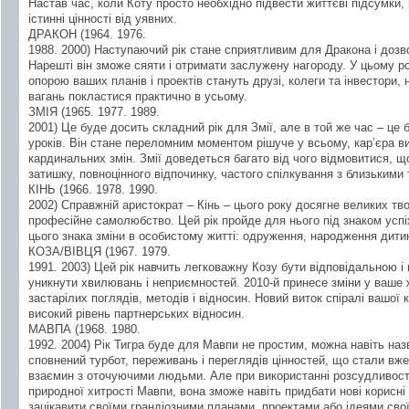
Настав час, коли Коту просто необхідно підвести життєві підсумки, 
істинні цінності від уявних.
ДРАКОН (1964. 1976.
1988. 2000) Наступаючий рік стане сприятливим для Дракона і дозво
Нарешті він зможе сяяти і отримати заслужену нагороду. У цьому ро
опорою ваших планів і проектів стануть друзі, колеги та інвестори
вагань покластися практично в усьому.
ЗМІЯ (1965. 1977. 1989.
2001) Це буде досить складний рік для Змії, але в той же час – це 
уроків. Він стане переломним моментом рішуче у всьому, кар’єра ви
кардинальних змін. Змії доведеться багато від чого відмовитися, що
затишку, повноцінного відпочинку, частого спілкування з близькими
КІНЬ (1966. 1978. 1990.
2002) Справжній аристократ – Кінь – цього року досягне великих тв
професійне самолюбство. Цей рік пройде для нього під знаком успіх
цього знака зміни в особистому житті: одруження, народження дитин
КОЗА/ВІВЦЯ (1967. 1979.
1991. 2003) Цей рік навчить легковажну Козу бути відповідальною і 
уникнути хвилювань і неприємностей. 2010-й принесе зміни у ваше 
застарілих поглядів, методів і відносин. Новий виток спіралі вашої
високий рівень партнерських відносин.
МАВПА (1968. 1980.
1992. 2004) Рік Тигра буде для Мавпи не простим, можна навіть наз
сповнений турбот, переживань і переглядів цінностей, що стали вж
взаємин з оточуючими людьми. Але при використанні розсудливості 
природної хитрості Мавпи, вона зможе навіть придбати нові корисні 
зацікавити своїми грандіозними планами, проектами або ідеями свої