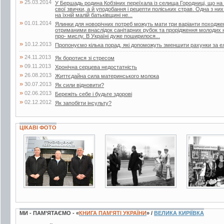
»
25.03.2014
У Бершадь родина Кобзіних переїхала із селища Городниці, що на
свої звички, а й уподобання і рецепти поліських страв. Одна з ни
на їхній малій батьківщині не...
»
01.01.2014
Ялинки для новорічних потреб можуть мати три варіанти походжен
отриманими внаслідок санітарних рубок та прорідження молодих 
про- мислу. В Україні дуже поширилося...
»
10.12.2013
Пропонуємо кілька порад, які допоможуть зменшити рахунки за е
»
24.11.2013
Як боротися зі стресом
»
09.11.2013
Хронічна серцева недостатність
»
26.08.2013
Життєдайна сила материнського молока
»
30.07.2013
Як сили відновити?
»
02.06.2013
Бережіть себе і будьте здорові
»
02.12.2012
Як запобігти інсульту?
ЦІКАВІ ФОТО
3 фото
2 фото
2 фото
МИ - ПАМ’ЯТАЄМО - «
КНИГА ПАМ’ЯТІ УКРАЇНИ
» /
ВЕЛИКА КИРІЇВКА