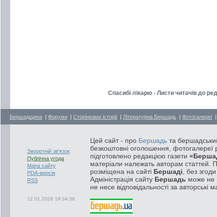
Спасибі лікарю - Листи читачів до ред
Бершадщина
|
Форуми
|
Сторінками історії
|
Літературна Бершадь
|
Фотогалереї
Цей сайт - про
Бершадь
та бершадський
безкоштовні оголошення, фотогалереї р
Зворотній зв'язок
підготовлено редакцією газети
«Берша
Публічна угода
матеріали належать авторам статтей. 
Мапа сайту
розміщена на сайті
Бершаді
, без згод
PDA-версія
Адміністрація сайту
Бершадь
може не п
RSS
не несе відповідальності за авторські м
12.01.2026 19:34:36