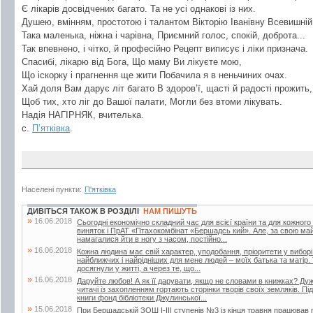
Є лікарів досвідчених багато. Та не усі однакові із них.
Душею, вмінням, простотою і талантом Вікторію Іванівну Всевишній
Така маленька, ніжна і чарівна, Приємний голос, спокій, доброта...
Так впевнено, і чітко, й професійно Рецепт виписує і ліки признача.
Спасибі, лікарю від Бога, Що маму Ви лікуєте мою,
Що іскорку і прагнення ще жити Побачила я в неньчиних очах.
Хай доля Вам дарує літ багато В здоров’ї, щасті й радості прожить,
Щоб тих, хто ліг до Вашої палати, Могли без втоми лікувать.
Надія НАГІРНЯК, вчителька.
с.
П’ятківка
.
Населені пункти:
П'ятківка
ДИВІТЬСЯ ТАКОЖ В РОЗДІЛІ
НАМ ПИШУТЬ
»
16.06.2018
Сьогодні економічно складний час для всієї країни та для кожного
виняток і ПрАТ «Птахокомбінат «Бершадсь кий». Але, за свою май
намагалися йти в ногу з часом, постійно...
»
16.06.2018
Кожна людина має свій характер, уподобання, пріоритети у вибор
найближчих і найрідніших для мене людей – моїх батька та матір.
досягнули у житті, а через те, що...
»
16.06.2018
Даруйте любов! А як її дарувати, якщо не словами в книжках? Дуже
читачі із захопленням гортають сторінки творів своїх земляків. Пі
книги фонд бібліотеки Джулинської...
»
15.06.2018
При Бершадській ЗОШ І-ІІІ ступенів №3 із кінця травня працював п