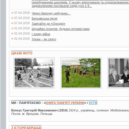
перебуванням школярів. У ньому відпочивали та оздоровлювалися 
задоволенням поспішали сюди учні 1-9...
»
07.04.2018
Через баночку цибульки…
»
07.04.2018
Батьківська пісня
»
07.04.2018
Завітайте до «Орхідеї»
»
01.04.2018
Шукаймо позитив, будьмо оптимістами
»
01.04.2018
І знову війна
»
01.04.2018
Уроки – як свято
ЦІКАВІ ФОТО
2 фото
6 фото
5 фото
МИ - ПАМ’ЯТАЄМО - «
КНИГА ПАМ’ЯТІ УКРАЇНИ
» /
УСТЯ
Білоус Григорій Максимович (1914)
1914 р., українець, селянин. Мобілізован
Похов. м. Вроцлав, Польща.
З ІСТОРІЇ БЕРШАДІ