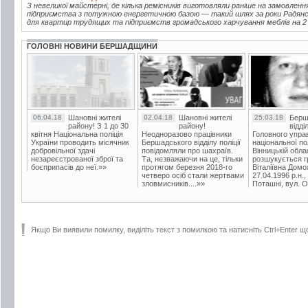
З невеликої майстерні, де кілька ремісників виготовляли раніше на замовленн
підприємства з потужною енергетичною базою — такий шлях за роки Радянськ
для квартир трудящих та підприємств громадського харчування меблів на 2 м
ГОЛОВНІ НОВИНИ БЕРШАДЩИНИ
06.04.18
Шановні жителі
02.04.18
Шановні жителі
25.03.18
Берш
району! З 1 до 30
району!
відді
квітня Національна поліція
Неодноразово працівники
Головного упра
України проводить місячник
Бершадського відділу поліції
національної пол
добровільної здачі
повідомляли про шахраїв.
Вінницькій обла
незареєстрованої зброї та
Та, незважаючи на це, тільки
розшукується гр
боєприпасів до неї.»»
протягом березня 2018-го
Віталіївна Домо
четверо осіб стали жертвами
27.04.1996 р.н.,
зловмисників....»»
Поташні, вул. Ос
Якщо Ви виявили помилку, виділіть текст з помилкою та натисніть Ctrl+Enter щ