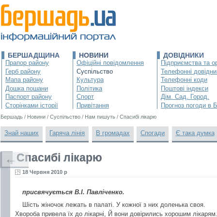
БЕРШАДЩИНА
НОВИНИ
ДОВІДНИКИ
Прапор району
Офіційні повідомлення
Підприємства та ор
Герб району
Суспільство
Телефонні довідни
Мапа району
Культура
Телефонні коди
Дошка пошани
Політика
Поштові індекси
Паспорт району
Спорт
Дім. Сад. Город.
Сторінками історії
Привітання
Прогноз погоди в 
Бершадь
/
Новини
/
Суспільство
/
Нам пишуть
/
Спасибі лікарю
Знай наших
Гаряча лінія
В громадах
Спогади
Є така думка
Спасибі лікарю
←
18 Червня 2010 р
присвячується В.І. Павліченко.
Шість жіночок лежать в палаті. У кожної з них доленька своя.
Хвороба привела їх до лікарні, Й вони довірились хорошим лікарям