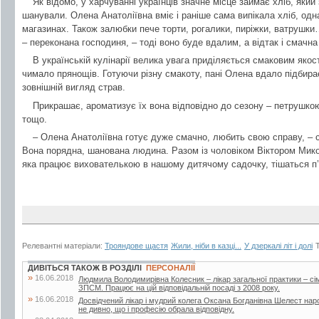
Як відомо, у харчуванні українців значне місце займає хліб, який
шанували. Олена Анатоліївна вміє і раніше сама випікала хліб, одн
магазинах. Також залюбки пече торти, рогалики, пиріжки, ватрушки
– переконана господиня, – тоді воно буде вдалим, а відтак і смачна
В українській кулінарії велика увага приділяється смаковим якос
чимало прянощів. Готуючи різну смакоту, пані Олена вдало підбирає
зовнішній вигляд страв.
Прикрашає, ароматизує їх вона відповідно до сезону – петрушко
тощо.
– Олена Анатоліївна готує дуже смачно, любить свою справу, – с
Вона порядна, шанована людина. Разом із чоловіком Віктором Мико
яка працює вихователькою в нашому дитячому садочку, тішаться п’
Релевантні матеріали:
Трояндове щастя
Жили, ніби в казці...
У дзеркалі літ і долі
ДИВІТЬСЯ ТАКОЖ В РОЗДІЛІ
ПЕРСОНАЛІЇ
»
16.06.2018
Людмила Володимирівна Колесник – лікар загальної практики – с
ЗПСМ. Працює на цій відповідальній посаді з 2008 року.
»
16.06.2018
Досвідчений лікар і мудрий колега Оксана Богданівна Шелест наро
не дивно, що і професію обрала відповідну.