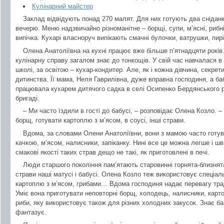
Кулінарний майстер
Заклад відвідують понад 270 малят. Для них готують два сніданки
вечерю. Меню надзвичайно різноманітне – борщі, супи, м’ясні, рибні
випічка. Кухарі власноруч випікають смачні булочки, ватрушки, пирі
Олена Анатоліївна на кухні працює вже більше п’ятнадцяти років
кулінарну справу загалом знає до тонкощів. У свій час навчалася в
школі, за освітою – кухар-кондитер. Але, як і кожна дівчина, секре
дитинства. Її мама, Неля Гаврилівна, дуже вправна господиня, а ба
працювала кухарем дитячого садка в селі Осипенко Бердянського ра
бригаді.
– Ми часто їздили в гості до бабусі, – розповідає Олена Козло. –
борщ, готувати картоплю з м’ясом, в соусі, інші страви.
Вдома, за словами Олени Анатоліївни, вони з мамою часто готув
качкою, м’ясом, налисники, запіканку. Нині все це можна легше і ш
смакові якості таких страв дещо не такі, як приготовлені в печі.
Люди старшого покоління пам’ятають старовинні горнята-близнят
страви наші матусі і бабусі. Олена Козло теж використовує спеціаль
картоплю з м’ясом, грибами… Вдома господиня надає перевагу трад
Уміє вона приготувати неповторні борщ, холодець, налисники, карто
риби, яку використовує також для різних холодних закусок. Знає ба
фантазує.