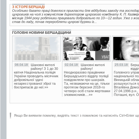
З ІСТОРІЇ БЕРШАДІ
Особливо багато праці довелося прикласти для відбудови заводу та господ
цукровиків на чолі з комуністом директором цукрового комбінату К. П. Казі
місяців 1944 року робітники працювали добровільно по 10—12 годин. Уже з жо
став до ладу, почав переробляти цукрові буряки із...
ГОЛОВНІ НОВИНИ БЕРШАДЩИНИ
06.04.18
Шановні жителі
02.04.18
Шановні жителі
25.03.18
Берш
району! З 1 до 30
району!
відді
квітня Національна поліція
Неодноразово працівники
Головного упра
України проводить місячник
Бершадського відділу поліції
національної пол
добровільної здачі
повідомляли про шахраїв.
Вінницькій обла
незареєстрованої зброї та
Та, незважаючи на це, тільки
розшукується гр
боєприпасів до неї.»»
протягом березня 2018-го
Віталіївна Домо
четверо осіб стали жертвами
27.04.1996 р.н.,
зловмисників....»»
Поташні, вул. Ос
Якщо Ви виявили помилку, виділіть текст з помилкою та натисніть Ctrl+Enter щ