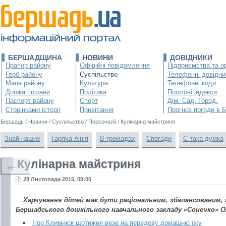
БЕРШАДЩИНА
НОВИНИ
ДОВІДНИКИ
Прапор району
Офіційні повідомлення
Підприємства та ор
Герб району
Суспільство
Телефонні довідни
Мапа району
Культура
Телефонні коди
Дошка пошани
Політика
Поштові індекси
Паспорт району
Спорт
Дім. Сад. Город.
Сторінками історії
Привітання
Прогноз погоди в 
Бершадь
/
Новини
/
Суспільство
/
Персоналії
/
Кулінарна майстриня
Знай наших
Гаряча лінія
В громадах
Спогади
Є така думка
Кулінарна майстриня
←
28 Листопада 2015, 09:00
Харчування дітей має бути раціональним, збалансованим, я
Бершадського дошкільного навчального закладу «Сонечко» Ол
Ігор Климнюк щотижня везе на передову домашню їжу