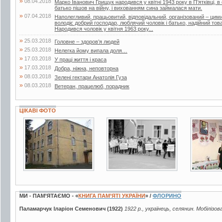
»
08.04.2018
Марко Іванович Грищук народився у квітні 1943 року в П’ятківці, в 
батько пішов на війну, і вихованням сина займалася мати.
»
07.04.2018
Наполегливий, працьовитий, відповідальний, організований – ци
володіє добрий господар, люблячий чоловік і батько, надійний т
Народився чоловік у квітня 1963 року...
»
25.03.2018
Головне – здоров’я людей
»
25.03.2018
Нелегка йому випала доля…
»
17.03.2018
У праці життя і краса
»
17.03.2018
Добра, ніжна, неповторна
»
08.03.2018
Зелені гектари Анатолія Гуза
»
08.03.2018
Ветеран, працелюб, порадник
ЦІКАВІ ФОТО
4 фото
2 фото
3 фото
МИ - ПАМ’ЯТАЄМО - «
КНИГА ПАМ’ЯТІ УКРАЇНИ
» /
ФЛОРИНО
Паламарчук Іларіон Семенович (1922)
1922 р., українець, селянин. Мобілізов