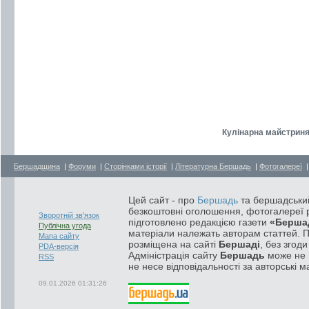
Кулінарна майстриня
Бершадщина
|
Форуми
|
Сторінками історії
|
Літературна Бершадь
|
Фотогалереї
Цей сайт - про
Бершадь
та бершадський
безкоштовні оголошення, фотогалереї р
Зворотній зв'язок
підготовлено редакцією газети
«Берша
Публічна угода
матеріали належать авторам статтей. 
Мапа сайту
розміщена на сайті
Бершаді
, без згод
PDA-версія
Адміністрація сайту
Бершадь
може не п
RSS
не несе відповідальності за авторські м
09.01.2026 01:31:26