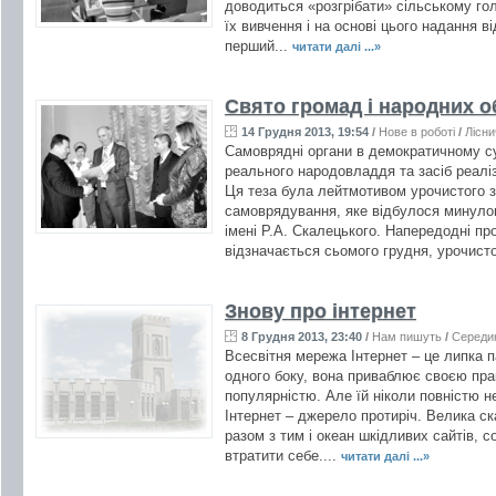
доводиться «розгрібати» сільському гол
їх вивчення і на основі цього надання 
перший...
читати далі ...»
Свято громад і народних о
14 Грудня 2013, 19:54
/
Нове в роботі
/
Лісни
Самоврядні органи в демократичному су
реального народовладдя та засіб реаліз
Ця теза була лейтмотивом урочистого з
самоврядування, яке відбулося минулог
імені Р.А. Скалецького. Напередодні про
відзначається сьомого грудня, урочисто
Знову про інтернет
8 Грудня 2013, 23:40
/
Нам пишуть
/
Середи
Всесвітня мережа Інтернет – це липка п
одного боку, вона приваблює своєю прак
популярністю. Але їй ніколи повністю н
Інтернет – джерело протиріч. Велика ск
разом з тим і океан шкідливих сайтів, с
втратити себе....
читати далі ...»