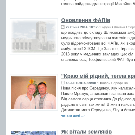
голова райдержадміністрації Михайло Б
Оновлення ФАПів
22 Січня 2014, 18:17
/
Відгуки
/
Дяківка
/
Сер
що входять до складу Шляхівської амб
медичного обслуговування жителів відда
було відремонтовано всі ФАПи, які вхо
амбулаторії ЗПСМ. Це Завітне, Тирлівка
2013 року у медичних закладах цих сіл
опалювалось, Теофилівський ФАП був в
"Краю мій рідний, тепла кр
4 Січня 2014, 09:00
/
Цікаво
/
Серединка
Нова пісня про Серединку, яку написали
Павло Мрежук, а виконав і записав засл
Від самого серця стежинка До рідного д
радісно в світі так жить! В житті найсві
Дитинства мого Серединка, Яку я безме
читати далі ...»
Як вітали земляків