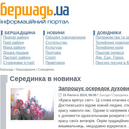
БЕРШАДЩИНА
НОВИНИ
ДОВІДНИКИ
Прапор району
Офіційні повідомлення
Підприємства та ор
Герб району
Суспільство
Телефонні довідни
Мапа району
Культура
Телефонні коди
Дошка пошани
Політика
Поштові індекси
Паспорт району
Спорт
Дім. Сад. Город.
Сторінками історії
Привітання
Прогноз погоди в 
Бершадь
/
Бершадщина
/
Серединка
Серединка в новинах
Запрошує осередок духовн
15 Лютого 2014, 09:00
/
Заходи
/
Серединка
«Краса врятує світ». Ці слова класика 
Достоєвського відомі кожній людині, с
красу навколо нас. Одним із напрямків 
є допомогти односельчанам розкрити і 
красу своїх витворів. Окрім традиційни
вишивальниць, нещодавно відкрилася..