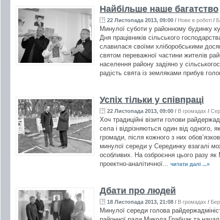
Найбільше наше багатство
22 Листопада 2013, 09:00
/
Нове в роботі
/
Б
Минулої суботи у районному будинку ку
Дня працівників сільського господарс
славилася своїми хліборобськими дося
святом переважної частини жителів рай
населення району задіяно у сільського
радість свята із земляками прибув голо
Успіх тільки у співпраці
22 Листопада 2013, 09:00
/
В громадах
/
Сер
Хоч традиційні візити голови райдержадм
села і відрізняються один від одного, я
громади, після кожного з них обов’язко
минулої середи у Серединку взагалі мо
особливих. На озброєння цього разу як 
проектно-аналітичної...
читати далі ...»
Дбати про людей
18 Листопада 2013, 21:08
/
В громадах
/
Бер
Минулої середи голова райдержадмініс
районної ради Микола Грабчак та нача