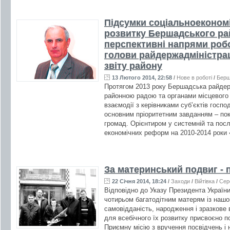
Підсумки соціальноекономі
розвитку Бершадського рай
перспективні напрями робо
голови райдержадміністра
звіту району
13 Лютого 2014, 22:58
/
Нове в роботі
/
Бер
Протягом 2013 року Бершадська райдержа
районною радою та органами місцевого
взаємодії з керівниками суб’єктів гос
основним пріоритетним завданням – по
громад. Орієнтиром у системній та пос
економічних реформ на 2010-2014 роки
За материнський подвиг - 
22 Січня 2014, 18:24
/
Заходи
/
Війтівка
/
Сер
Відповідно до Указу Президента Україн
чотирьом багатодітним матерям із нашо
самовідданість, народження і зразкове 
для всебічного їх розвитку присвоєно п
Приємну місію з вручення посвідчень і 