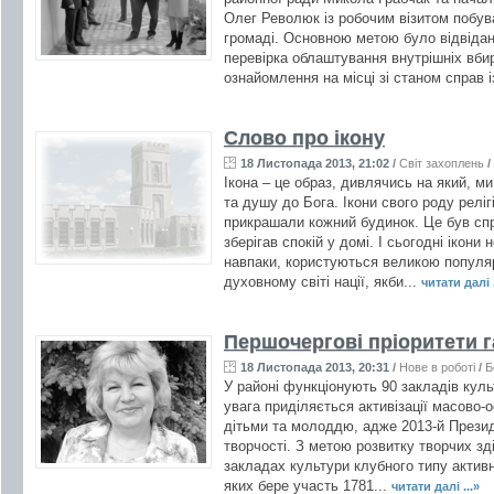
Олег Революк із робочим візитом побува
громаді. Основною метою було відвідан
перевірка облаштування внутрішніх вбир
ознайомлення на місці зі станом справ і
Слово про ікону
18 Листопада 2013, 21:02
/
Світ захоплень
/
Ікона – це образ, дивлячись на який, м
та душу до Бога. Ікони свого роду релі
прикрашали кожний будинок. Це був спра
зберігав спокій у домі. І сьогодні ікони
навпаки, користуються великою популяр
духовному світі нації, якби...
читати далі .
Першочергові пріоритети г
18 Листопада 2013, 20:31
/
Нове в роботі
/
Б
У районі функціонують 90 закладів куль
увага приділяється активізації масово-о
дітьми та молоддю, адже 2013-й Презид
творчості. З метою розвитку творчих зд
закладах культури клубного типу актив
яких бере участь 1781...
читати далі ...»