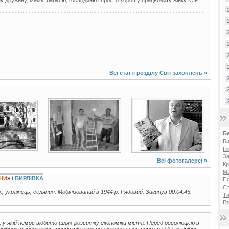
Всі статті розділу
Світ захоплень
»
3 фото
3 фото
Б
Би
Гл
За
Всі фотогалереї »
Кр
Ма
ЇНИ
» /
БИРЛІВКА
П
Ст
., українець, селянин. Мобілізований в 1944 р. Рядовий. Загинув 00.04.45.
Ти
Гр
 у якій немов відбито шлях розвитку економіки міста. Перед революцією в
ібних майстерень, продукція яких реалізовувалась через подібні ж дрібні