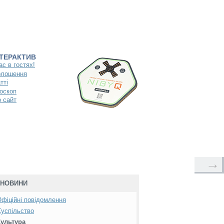
НТЕРАКТИВ
ас в гостях!
олошення
тті
оскоп
 сайт
→
НОВИНИ
фіційні повідомлення
успільство
Культура