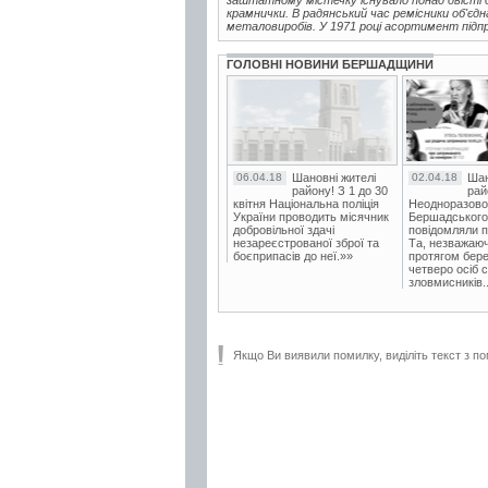
крамнички. В радянський час ремісники об'єдна
металовиробів. У 1971 році асортимент підп
ГОЛОВНІ НОВИНИ БЕРШАДЩИНИ
06.04.18
Шановні жителі
02.04.18
Шан
району! З 1 до 30
рай
квітня Національна поліція
Неодноразово
України проводить місячник
Бершадського в
добровільної здачі
повідомляли п
незареєстрованої зброї та
Та, незважаюч
боєприпасів до неї.»»
протягом бере
четверо осіб 
зловмисників..
Якщо Ви виявили помилку, виділіть текст з по