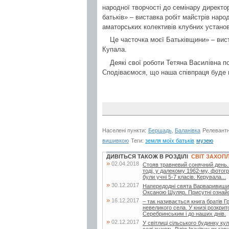
народної творчості до семінару директо
батьків» – виставка робіт майстрів нар
аматорських колективів клубних установ 
Це часточка моєї Батьківщини» – вист
Купала.
Деякі свої роботи Тетяна Василівна 
Сподіваємося, що наша співпраця буде
Населені пункти:
Бершадь
,
Баланівка
Релевантн
вишивкою
Теги:
земля моїх батьків
музею
ДИВІТЬСЯ ТАКОЖ В РОЗДІЛІ
СВІТ ЗАХОП
»
02.04.2018
Стояв травневий сонячний день.
тоді, у далекому 1962-му, фотог
були учні 5-7 класів. Керувала...
»
30.12.2017
Напередодні свята Варваривишива
Оксаною Шуляр. Присутні ознайо
»
16.12.2017
– так називається книга братів Гр
невеликого села. У книзі розкрит
Серебринським і до наших днів.
»
02.12.2017
У світлиці сільського будинку к
селі знають Лідію Іванівну як га