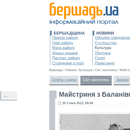
БЕРШАДЩИНА
НОВИНИ
Прапор району
Офіційні повідомле
Герб району
Суспільство
Мапа району
Культура
Дошка пошани
Політика
Паспорт району
Спорт
Сторінками історії
Привітання
Бершадь
/
Новини
/
Культура
/
Світ захоплень
/
Майстр
Освіта і наука
Світ захоплень
Заходи
Майстриня з Баланів
←
25 Січня 2012, 09:00