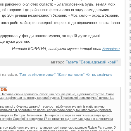
рів районних бібліотек області; «Благословенна будь, земля моїх
одної творчості до районного фестивалю-огляду самодіяльних
до 20-ї річниці незалежності України; «Моє село – окраса України.
авка робіт майстрів народної творчості до відзначення свята Івана
подарувала у фонди нашого музею, за що їй дуже вдячні.
 ще дуже довгою.
Наталія КОРИТНА, завідуюча музею історії села
Баланівки
.
автор:
Газета "Бершадський край"
і матеріали:
"Палітра жіночого серця"
"Життя на полотні"
Життя, заквітчане
ЛЕНЬ
 Напував своїм ароматом бузок, що розцвів рясно, щебетало птаство. Саме
раф зафіксував на плівку хоровий гурток Тирлівської восьмирічної школи. Це
льниці у будинку дитячої творчості відбулася зустріч із майстринею
милися з її роботами та навіть спробували себе у вишивальному ремеслі.
игорія та Віктора Погончиків. Це нариси з історії та життя мешканців цього
о історію Серебрії з середини 17-го століття від часу заснування шляхтичем
ультури відбулася зустріч з талановитою і творчою людиною Лідією Ратушняк. У
рну дружину, маму, бабусю, господиню і просто хорошу працьовиту жінку. Є в