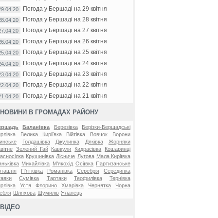
Погода у Бершаді на 29 квітня
29.04.20
Погода у Бершаді на 28 квітня
28.04.20
Погода у Бершаді на 27 квітня
27.04.20
Погода у Бершаді на 26 квітня
26.04.20
Погода у Бершаді на 25 квітня
25.04.20
Погода у Бершаді на 24 квітня
24.04.20
Погода у Бершаді на 23 квітня
23.04.20
Погода у Бершаді на 22 квітня
22.04.20
Погода у Бершаді на 21 квітня
21.04.20
НОВИНИ В ГРОМАДАХ РАЙОНУ
ершадь
Баланівка
Березівка
Берізки-Бершадські
рлівка
Велика Киріївка
Війтівка
Вовчок
Ворони
инське
Голдашівка
Джулинка
Дяківка
Жорняки
вітне
Зелений Гай
Кавкули
Кидрасівка
Кошаринці
асносілка
Крушинівка
Лісниче
Лугова
Мала Киріївка
ньківка
Михайлівка
М'якохід
Осіївка
Партизанське
оташня
П'ятківка
Романівка
Серебрія
Серединка
авки
Сумівка
Тартаки
Теофилівка
Тернівка
рлівка
Устя
Флорино
Хмарівка
Чернятка
Чорна
ебля
Шляхова
Шумилів
Яланець
ВІДЕО