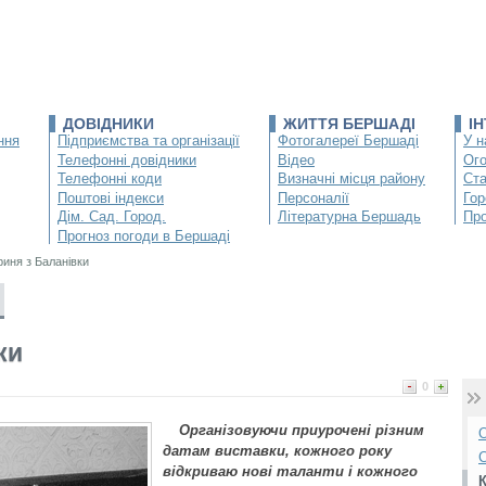
ДОВІДНИКИ
ЖИТТЯ БЕРШАДІ
І
ння
Підприємства та організації
Фотогалереї Бершаді
У н
Телефонні довідники
Відео
Ог
Телефонні коди
Визначні місця району
Ста
Поштові індекси
Персоналії
Гор
Дім. Сад. Город.
Літературна Бершадь
Про
Прогноз погоди в Бершаді
иня з Баланівки
ки
0
Організовуючи приурочені різним
О
датам виставки, кожного року
С
відкриваю нові таланти і кожного