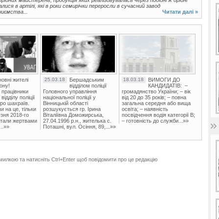
лися в артілі, які в роки семирічки переросли в сучасний завод
риємства...
Читати далі »
овні жителі
25.03.18
Бершадським
18.03.18
ВИМОГИ ДО
ону!
відділом поліції
КАНДИДАТІВ: –
 працівники
Головного управління
громадянство України; – вік
ідділу поліції
національної поліції у
від 20 до 35 років; – повна
ро шахраїв.
Вінницькій області
загальна середня або вища
и на це, тільки
розшукується гр. Ірина
освіта; – наявність
зня 2018-го
Віталіївна Доможирська,
посвідчення водія категорії В;
стали жертвами
27.04.1996 р.н., жителька с.
– готовність до служби...»»
..»»
Поташні, вул. Осіння, 89,...»»
милкою та натисніть Ctrl+Enter щоб повідомити про це редакцію