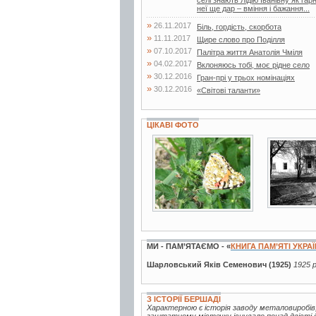
неї ще дар – вміння і бажання...
»
26.11.2017
Біль, гордість, скорбота
»
11.11.2017
Щире слово про Поділля
»
07.10.2017
Палітра життя Анатолія Чміля
»
04.02.2017
Вклоняюсь тобі, моє рідне село
»
30.12.2016
Гран-прі у трьох номінаціях
»
30.12.2016
«Світові таланти»
ЦІКАВІ ФОТО
3 фото
4 фото
МИ - ПАМ’ЯТАЄМО - «
КНИГА ПАМ’ЯТІ УКРА
Шарловський Яків Семенович (1925)
1925 р
З ІСТОРІЇ БЕРШАДІ
Характерною є історія заводу металовиробів,
заштатному містечку існувало понад двісті др