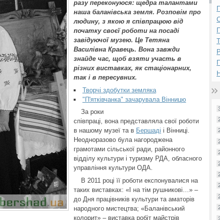
разу переконуюся: щедра талантами
П
наша баланівська земля. Розповім про
людину, з якою я співпрацюю від
П
початку своєї роботи на посаді
завідуючої музею. Це Тетяна
Василівна Кравець. Вона завжди
Р
знайде час, щоб взяти участь в
різних виставках, як стаціонарних,
Н
так і в пересувних.
Творчі здобутки земляка
"П'ятківчанка" зачарувала Вінницю
За роки
співпраці, вона представляла свої роботи
в нашому музеї та в
Бершаді
і Вінниці.
Неодноразово була нагороджена
грамотами сільської ради, районного
відділу культури і туризму РДА, обласного
управління культури ОДА.
В 2011 році її роботи експонувалися на
таких виставках: «І на тім рушникові…» –
до Дня працівників культури та аматорів
народного мистецтва; «Баланівський
колорит» – виставка робіт майстрів