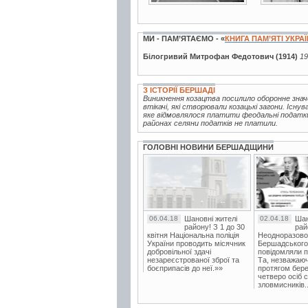
МИ - ПАМ’ЯТАЄМО - «
КНИГА ПАМ’ЯТІ УКРА
Білогривий Митрофан Федотович (1914)
19
З ІСТОРІЇ БЕРШАДІ
Виникнення козацтва посилило оборонне значен
втікачі, які створювали козацькі загони. Існ
яке відмовлялося платити феодальні податки
районах селяни податків не платили.
ГОЛОВНІ НОВИНИ БЕРШАДЩИНИ
06.04.18
Шановні жителі
02.04.18
Шан
району! З 1 до 30
рай
квітня Національна поліція
Неодноразово
України проводить місячник
Бершадського в
добровільної здачі
повідомляли п
незареєстрованої зброї та
Та, незважаюч
боєприпасів до неї.»»
протягом бере
четверо осіб 
зловмисників..