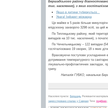
Бершадського району діагностовано р
тис. населення), з яких госпіталізов
Якщо в дитини туберкульоз...
Увага! Інфаркт міокарда
Це майже в 5 разів більше минулорічн
епідсезону захворіло 3298 осіб, за цей 
По Теплицькому району, який територ
випадків на 10 тис. населення), з початк
По Чечельницькому – 122 випадки (54,
госпіталізовано 19 хворих, 18 з яких діти
Враховуючи поступове ускладнення еп
дотримання температурного та санітарно
лікувально-профілактичних закладах, пр
грипу.
Наталія ГУБКО, начальник Берш
Населені пункти:
Бершадь
Релевантні матеріал
зареєстровано спалах у Саврані
Теги:
подібних