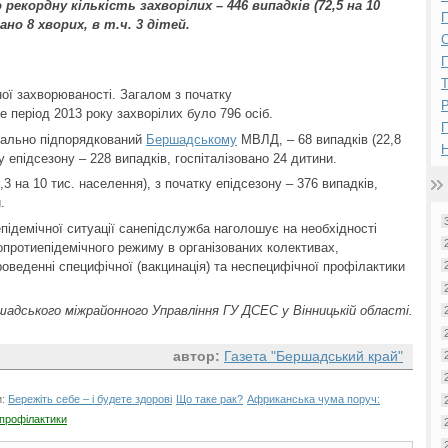
екордну кількість захворілих – 446 випадків (72,5 на 10
П
ано 8 хворих, в т.ч. 3 дітей.
П
ої захворюваності. Загалом з початку
Р
же період 2013 року захворілих було 796 осіб.
іально підпорядкований
Бершадському
МВЛД, – 68 випадків (22,8
Н
у епідсезону – 228 випадків, госпіталізовано 24 дитини.
3 на 10 тис. населення), з початку епідсезону – 376 випадків,
.
ідемічної ситуації санепідслужба наголошує на необхідності
протиепідемічного режиму в організованих колективах,
оведенні специфічної (вакцинація) та неспецифічної профілактики
адського міжрайонного Управління ГУ ДСЕС у Вінницькій області.
автор:
Газета "Бершадський край"
и:
Бережіть себе – і будете здорові
Що таке рак?
Африканська чума поруч:
профілактики