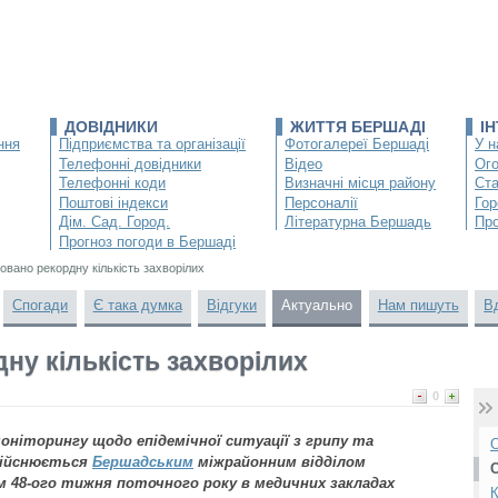
ДОВІДНИКИ
ЖИТТЯ БЕРШАДІ
І
ння
Підприємства та організації
Фотогалереї Бершаді
У н
Телефонні довідники
Відео
Ог
Телефонні коди
Визначні місця району
Ста
Поштові індекси
Персоналії
Гор
Дім. Сад. Город.
Літературна Бершадь
Про
Прогноз погоди в Бершаді
товано рекордну кількість захворілих
Спогади
Є така думка
Відгуки
Актуально
Нам пишуть
В
ну кількість захворілих
0
іторингу щодо епідемічної ситуації з грипу та
О
здійснюється
Бершадським
міжрайонним відділом
 48-ого тижня поточного року в медичних закладах
К