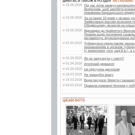
ДИВІТЬСЯ ТАКОЖ В РОЗДІЛІ
АКТУАЛЬНО
»
15.06.2018
Під час літніх канікул неповнолі
безпечним, щоб запобігти вчине
працівники Бершадського відділу п
»
15.06.2018
За останніх 10 років у лісових у
Зафіксовано масове всихання граб
Ободівському лісництві на площі 2
»
15.06.2018
Відповідно до прийнятого Верхо
України щодо посилення соціально
регламентує функціонування патр
»
01.04.2018
Туберкульоз представляє реальну
проникненням в організм туберку
(у мокротинні, сечі, калі й ін.), а т
»
01.04.2018
Як не загрузнути у смітті?
»
01.04.2018
Атопічний дерматит
»
01.04.2018
Ця підступна дисплазія
»
16.03.2018
Не знищуйте красу
»
16.03.2018
Водні ресурси: берегти і захищат
»
03.03.2018
Правила пожежної безпеки у поб
ЦІКАВІ ФОТО
6 фото
3 фото