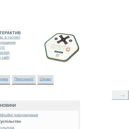
НТЕРАКТИВ
ас в гостях!
олошення
тті
оскоп
 сайт
дома
Персоналії
Цікаво
→
НОВИНИ
фіційні повідомлення
Суспільство
ультура