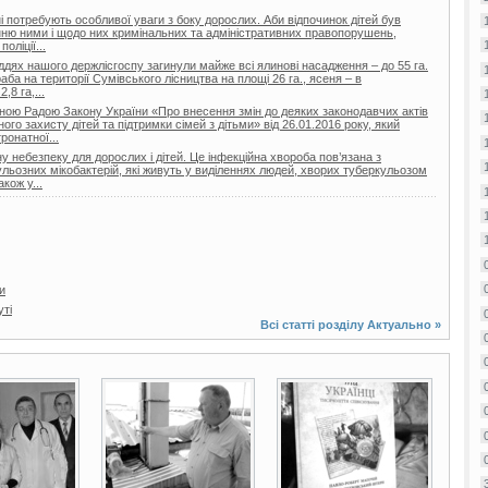
тні потребують особливої уваги з боку дорослих. Аби відпочинок дітей був
нню ними і щодо них кримінальних та адміністративних правопорушень,
оліції...
гіддях нашого держлісгоспу загинули майже всі ялинові насадження – до 55 га.
а на території Сумівського лісництва на площі 26 га., ясеня – в
,8 га,...
вною Радою Закону України «Про внесення змін до деяких законодавчих актів
го захисту дітей та підтримки сімей з дітьми» від 26.01.2016 року, який
онатної...
 небезпеку для дорослих і дітей. Це інфекційна хвороба пов’язана з
льозних мікобактерій, які живуть у виділеннях людей, хворих туберкульозом
акож у...
и
уті
Всі статті розділу
Актуально
»
4 фото
2 фото