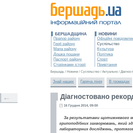
БЕРШАДЩИНА
НОВИНИ
Прапор району
Офіційні повідомле
Герб району
Суспільство
Мапа району
Культура
Дошка пошани
Політика
Паспорт району
Спорт
Сторінками історії
Привітання
Бершадь
/
Новини
/
Суспільство
/
Актуально
/
Діагнос
Знай наших
Гаряча лінія
В громадах
Діагностовано рекорд
←
16 Грудня 2014, 09:00
За результатами щотижневого мон
грипоподібних захворювань, який 
лабораторних досліджень, протягом