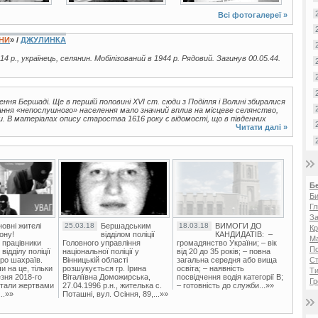
Всі фотогалереї »
ЇНИ
» /
ДЖУЛИНКА
14 р., українець, селянин. Мобілізований в 1944 р. Рядовий. Загинув 00.05.44.
ня Бершаді. Ще в першій половині XVI ст. сюди з Поділля і Волині збиралися
ування «непослушного» населення мало значний вплив на місцеве селянство,
. В матеріалах опису староства 1616 року є відомості, що в південних
Читати далі »
Б
Би
Гл
За
овні жителі
25.03.18
Бершадським
18.03.18
ВИМОГИ ДО
Кр
ону!
відділом поліції
КАНДИДАТІВ: –
Ма
 працівники
Головного управління
громадянство України; – вік
П
ідділу поліції
національної поліції у
від 20 до 35 років; – повна
ро шахраїв.
Вінницькій області
загальна середня або вища
Ст
и на це, тільки
розшукується гр. Ірина
освіта; – наявність
Ти
зня 2018-го
Віталіївна Доможирська,
посвідчення водія категорії В;
Гр
стали жертвами
27.04.1996 р.н., жителька с.
– готовність до служби...»»
..»»
Поташні, вул. Осіння, 89,...»»