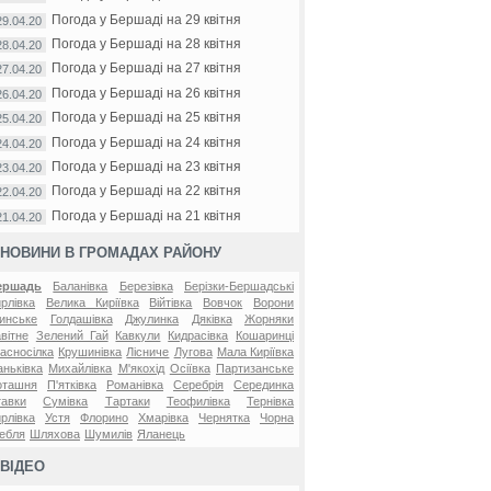
Погода у Бершаді на 29 квітня
29.04.20
Погода у Бершаді на 28 квітня
28.04.20
Погода у Бершаді на 27 квітня
27.04.20
Погода у Бершаді на 26 квітня
26.04.20
Погода у Бершаді на 25 квітня
25.04.20
Погода у Бершаді на 24 квітня
24.04.20
Погода у Бершаді на 23 квітня
23.04.20
Погода у Бершаді на 22 квітня
22.04.20
Погода у Бершаді на 21 квітня
21.04.20
НОВИНИ В ГРОМАДАХ РАЙОНУ
ершадь
Баланівка
Березівка
Берізки-Бершадські
рлівка
Велика Киріївка
Війтівка
Вовчок
Ворони
инське
Голдашівка
Джулинка
Дяківка
Жорняки
вітне
Зелений Гай
Кавкули
Кидрасівка
Кошаринці
асносілка
Крушинівка
Лісниче
Лугова
Мала Киріївка
ньківка
Михайлівка
М'якохід
Осіївка
Партизанське
оташня
П'ятківка
Романівка
Серебрія
Серединка
авки
Сумівка
Тартаки
Теофилівка
Тернівка
рлівка
Устя
Флорино
Хмарівка
Чернятка
Чорна
ебля
Шляхова
Шумилів
Яланець
ВІДЕО