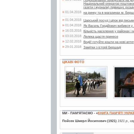
Подорожчання передплати на друк
Національний оператор поштового
газети і журнали) підвищує розцін
»
01.04.2018
на ринку та в магазинах м. Бершад
»
01.04.2018
Царський посуд і ціпок від пись
»
01.04.2018
Як Василь Гордійович вибився у
»
16.03.2018
Кількість населення у районах і 
»
03.03.2018
Лелека щастя принесе
»
12.02.2018
Водії! готуйте кошти на нові апте
»
29.01.2018
Замітки з історії Бершаді
ЦІКАВІ ФОТО
3 фото
5 фото
МИ - ПАМ’ЯТАЄМО - «
КНИГА ПАМ’ЯТІ УКРА
Пойсек Шмерл Йосипович (1921)
1921 р., є