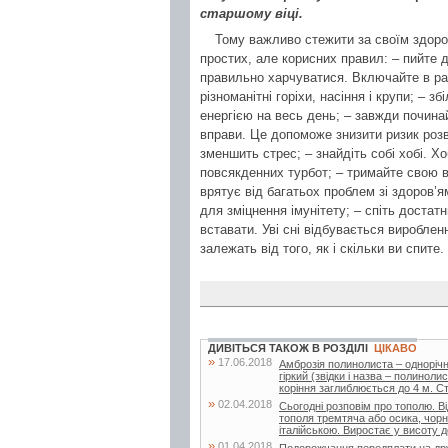
старшому віці.
Тому важливо стежити за своїм здоро
простих, але корисних правил: – пийте 
правильно харчуватися. Включайте в раці
різноманітні горіхи, насіння і крупи; – 
енергією на весь день; – завжди починайт
вправи. Це допоможе знизити ризик розв
зменшить стрес; – знайдіть собі хобі. Хо
повсякденних турбот; – тримайте свою 
врятує від багатьох проблем зі здоров’я
для зміцнення імунітету; – спіть достатн
вставати. Уві сні відбувається виробле
залежать від того, як і скільки ви спите.
ДИВІТЬСЯ ТАКОЖ В РОЗДІЛІ
ЦІКАВО
»
17.06.2018
Амброзія полинолиста – одноріч
гіркий (звідки і назва – полинол
коріння заглиблюється до 4 м. Сте
»
02.04.2018
Сьогодні розповім про тополю. Ві
тополя тремтяча або осика, чорн
італійською. Виростає у висоту д
»
01.04.2018