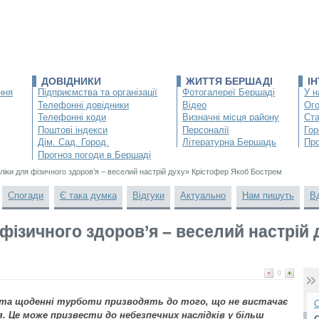
ДОВІДНИКИ
ЖИТТЯ БЕРШАДІ
І
ння
Підприємства та організації
Фотогалереї Бершаді
У н
Телефонні довідники
Відео
Ог
Телефонні коди
Визначні місця району
Ста
Поштові індекси
Персоналії
Гор
Дім. Сад. Город.
Літературна Бершадь
Про
Прогноз погоди в Бершаді
 ліки для фізичного здоров’я – веселий настрій духу» Крістофер Якоб Бострем
Спогади
Є така думка
Відгуки
Актуально
Нам пишуть
В
 фізичного здоров’я – веселий настрій
0
та щоденні турботи призводять до того, що не вистачає
О
я. Це може призвести до небезпечних наслідків у більш