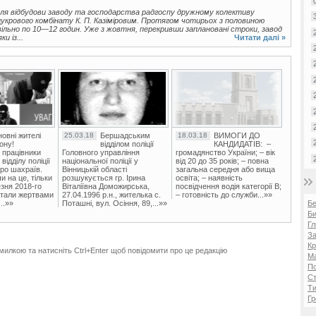
для відбудови заводу та господарства радгоспу дружному колективу
цукрового комбінату К. П. Казіміровим. Протягом чотирьох з половиною
вільно по 10—12 годин. Уже з жовтня, перекривши заплановані строки, завод
и із...
Читати далі »
овні жителі
25.03.18
Бершадським
18.03.18
ВИМОГИ ДО
ону!
відділом поліції
КАНДИДАТІВ: –
 працівники
Головного управління
громадянство України; – вік
ідділу поліції
національної поліції у
від 20 до 35 років; – повна
ро шахраїв.
Вінницькій області
загальна середня або вища
и на це, тільки
розшукується гр. Ірина
освіта; – наявність
зня 2018-го
Віталіївна Доможирська,
посвідчення водія категорії В;
стали жертвами
27.04.1996 р.н., жителька с.
– готовність до служби...»»
Б
..»»
Поташні, вул. Осіння, 89,...»»
Би
Гл
За
Кр
милкою та натисніть Ctrl+Enter щоб повідомити про це редакцію
Ма
П
Ст
Ти
Гр