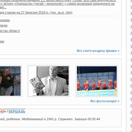
овані періодичні видання з 1 липня цього року, схоже, все-таки відбудеться.
 зв’язку «Укрпошта» (читай – монополіст у сфері організації передплати на
ки...
і станом на 27 березня 2018 р. (грн. за кг, літр)
менника
 люди
містах області
чки
Всі статті розділу
Цікаво
»
3 фото
6 фото
Всі фотогалереї »
ЇНИ
» /
БЕРШАДЬ
врей, робітник. Мобілізований в 1941 р. Сержант. Загинув 00.05.44.