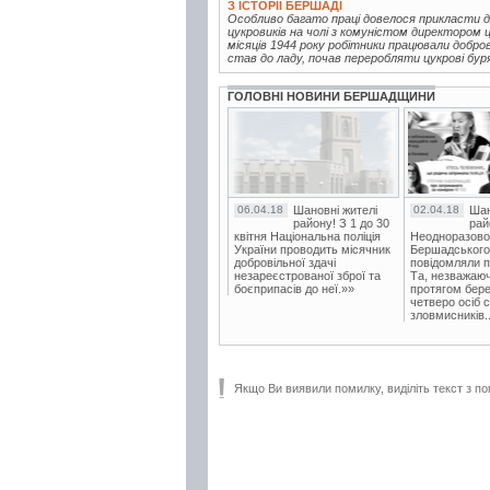
З ІСТОРІЇ БЕРШАДІ
Особливо багато праці довелося прикласти 
цукровиків на чолі з комуністом директором 
місяців 1944 року робітники працювали добро
став до ладу, почав переробляти цукрові буряк
ГОЛОВНІ НОВИНИ БЕРШАДЩИНИ
06.04.18
Шановні жителі
02.04.18
Шан
району! З 1 до 30
рай
квітня Національна поліція
Неодноразово
України проводить місячник
Бершадського в
добровільної здачі
повідомляли п
незареєстрованої зброї та
Та, незважаюч
боєприпасів до неї.»»
протягом бере
четверо осіб 
зловмисників..
Якщо Ви виявили помилку, виділіть текст з по