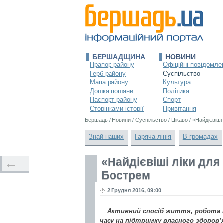
БЕРШАДЩИНА
НОВИНИ
Прапор району
Офіційні повідомле
Герб району
Суспільство
Мапа району
Культура
Дошка пошани
Політика
Паспорт району
Спорт
Сторінками історії
Привітання
Бершадь
/
Новини
/
Суспільство
/
Цікаво
/
«Найдієвіші
Знай наших
Гаряча лінія
В громадах
«Найдієвіші ліки для
←
Бострем
2 Грудня 2016, 09:00
Активний спосіб життя, робота 
часу на підтримку власного здоров’