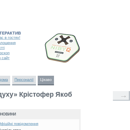
НТЕРАКТИВ
ас в гостях!
олошення
тті
оскоп
 сайт
дома
Персоналії
Цікаво
 духу» Крістофер Якоб
→
НОВИНИ
фіційні повідомлення