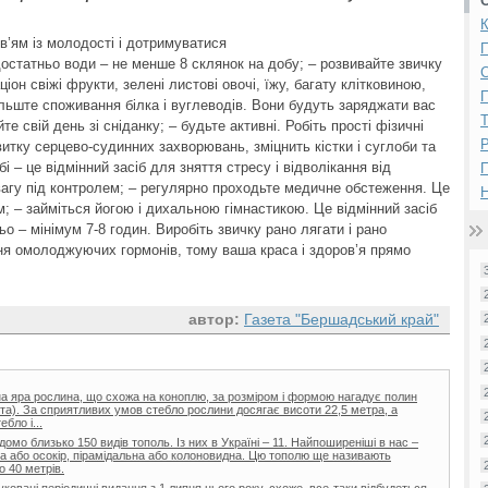
К
в’ям із молодості і дотримуватися
П
достатньо води – не менше 8 склянок на добу; – розвивайте звичку
он свіжі фрукти, зелені листові овочі, їжу, багату клітковиною,
П
збільште споживання білка і вуглеводів. Вони будуть заряджати вас
е свій день зі сніданку; – будьте активні. Робіть прості фізичні
Р
итку серцево-судинних захворювань, зміцнить кістки і суглоби та
бі – це відмінний засіб для зняття стресу і відволікання від
вагу під контролем; – регулярно проходьте медичне обстеження. Це
Н
м; – займіться йогою і дихальною гімнастикою. Це відмінний засіб
ьо – мінімум 7-8 годин. Виробіть звичку рано лягати і рано
ння омолоджуючих гормонів, тому ваша краса і здоров’я прямо
автор:
Газета "Бершадський край"
на яра рослина, що схожа на коноплю, за розміром і формою нагадує полин
иста). За сприятливих умов стебло рослини досягає висоти 22,5 метра, а
бло і...
домо близько 150 видів тополь. Із них в Україні – 11. Найпоширеніші в нас –
а або осокір, пірамідальна або колоновидна. Цю тополю ще називають
о 40 метрів.