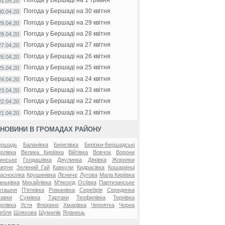
01.05.20
Погода у Бершаді на 30 квітня
30.04.20
Погода у Бершаді на 29 квітня
29.04.20
Погода у Бершаді на 28 квітня
28.04.20
Погода у Бершаді на 27 квітня
27.04.20
Погода у Бершаді на 26 квітня
26.04.20
Погода у Бершаді на 25 квітня
25.04.20
Погода у Бершаді на 24 квітня
24.04.20
Погода у Бершаді на 23 квітня
23.04.20
Погода у Бершаді на 22 квітня
22.04.20
Погода у Бершаді на 21 квітня
21.04.20
НОВИНИ В ГРОМАДАХ РАЙОНУ
ершадь
Баланівка
Березівка
Берізки-Бершадські
рлівка
Велика Киріївка
Війтівка
Вовчок
Ворони
инське
Голдашівка
Джулинка
Дяківка
Жорняки
вітне
Зелений Гай
Кавкули
Кидрасівка
Кошаринці
асносілка
Крушинівка
Лісниче
Лугова
Мала Киріївка
ньківка
Михайлівка
М'якохід
Осіївка
Партизанське
оташня
П'ятківка
Романівка
Серебрія
Серединка
авки
Сумівка
Тартаки
Теофилівка
Тернівка
рлівка
Устя
Флорино
Хмарівка
Чернятка
Чорна
ебля
Шляхова
Шумилів
Яланець