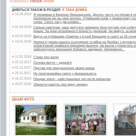
успенського
учитель
церкви
ДИВІТЬСЯ ТАКОЖ В РОЗДІЛІ
Є ТАКА ДУМКА
»
15.06.2018
Я проживаю в Берізках-Бершадських. Досить часто зустрічаю в періо
проблемою цін на сире молоко. Утримання корів у приватному го
селах. Свого часу дві корівки...
»
01.04.2018
Скільки пам’ятаю, наші депутати змінюють Конституцію «під себе»
краще. За роки незалежності кількість українців, які живуть за меж
»
03.03.2018
Відгук на публікацію «Замітки з історії Бершаді» в газеті за 26 січн
»
19.01.2018
Непрості умови нашого сьогодення та війна на Донбасі з окупант
зобов’язаний приймати відповідні рішення, які інколи суперечать
забезпечують виконання бойового завдання, збереження...
»
12.01.2018
Слово про матір
»
22.12.2017
Основа життя – здоров’я
»
01.12.2017
Підстав для звинувачення лікаря немає
»
25.11.2017
Не перетворюймо свято у формальність
»
16.12.2016
Продаж землі – найстрашніше зло після кріпацтва
»
29.07.2016
Зберегти пам’ять про рідну людину
ЦІКАВІ ФОТО
6 фото
7 фото
19 фото