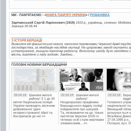
МИ - ПАМ’ЯТАЄМО - «
КНИГА ПАМ’ЯТІ УКРАЇНИ
» /
РОМАНІВКА
Зарічанський Сергій Ларіонович (1919)
1919 р., українець, селянин. Мобілі
Загинув 00.06.44.
З ІСТОРІЇ БЕРШАДІ
Визволені від фашистської неволі, натхнені перемогами Червоної Армії трудящ
господарства, за ліквідацію наслідків окупації. На цукровому заводі окупанти 
устаткування, знищили інвентар радгоспу. Величезну шкоду було заподіяно с
міста, виведено з ладу водогін. Завдяки...
ГОЛОВНІ НОВИНИ БЕРШАДЩИНИ
06.04.18
Шановні жителі
02.04.18
Шановні жителі
25.03.18
Берш
району! З 1 до 30
району!
відді
квітня Національна поліція
Неодноразово працівники
Головного упра
України проводить місячник
Бершадського відділу поліції
національної пол
добровільної здачі
повідомляли про шахраїв.
Вінницькій обла
незареєстрованої зброї та
Та, незважаючи на це, тільки
розшукується гр
боєприпасів до неї.»»
протягом березня 2018-го
Віталіївна Домо
четверо осіб стали жертвами
27.04.1996 р.н.,
зловмисників....»»
Поташні, вул. Ос