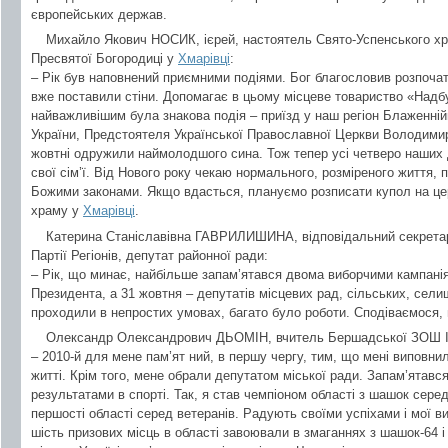
європейських держав.
Михайло Якович НОСИК, ієрей, настоятель Свято-Успенського х
Пресвятої Богородиці у
Хмарівці
:
– Рік був наповнений приємними подіями. Бог благословив розпочат
вже поставили стіни. Допомагає в цьому місцеве товариство «Надб
найважливішим була знакова подія – приїзд у наш регіон Блаженній
України, Предстоятеля Української Православної Церкви Володимира.
жовтні одружили наймолодшого сина. Тож тепер усі четверо наших д
свої сім’ї. Від Нового року чекаю нормального, розміреного життя, 
Божими законами. Якщо вдасться, плануємо розписати купол на це
храму у
Хмарівці
.
Катерина Станіславівна ГАВРИЛИШИНА, відповідальний секретар 
Партії Регіонів, депутат районної ради:
– Рік, що минає, найбільше запам’ятався двома виборчими кампанія
Президента, а 31 жовтня – депутатів місцевих рад, сільських, сели
проходили в непростих умовах, багато було роботи. Сподіваємося, 
Олександр Олександрович ДЬОМІН, вчитель Бершадської ЗОШ І-ІІ
– 2010-й для мене пам’ят ний, в першу чергу, тим, що мені виповни
житті. Крім того, мене обрали депутатом міської ради. Запам’ятавс
результатами в спорті. Так, я став чемпіоном області з шашок сере
першості області серед ветеранів. Радують своїми успіхами і мої в
шість призових місць в області завоювали в змаганнях з шашок-64 і