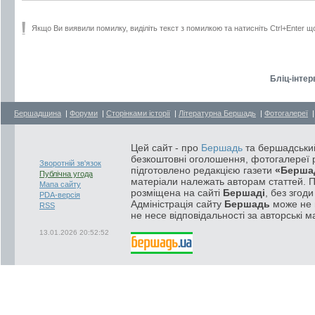
Якщо Ви виявили помилку, виділіть текст з помилкою та натисніть Ctrl+Enter щ
Бліц-інтер
Бершадщина
|
Форуми
|
Сторінками історії
|
Літературна Бершадь
|
Фотогалереї
Цей сайт - про
Бершадь
та бершадський
безкоштовні оголошення, фотогалереї р
Зворотній зв'язок
підготовлено редакцією газети
«Берша
Публічна угода
матеріали належать авторам статтей. 
Мапа сайту
розміщена на сайті
Бершаді
, без згод
PDA-версія
Адміністрація сайту
Бершадь
може не п
RSS
не несе відповідальності за авторські м
13.01.2026 20:52:52