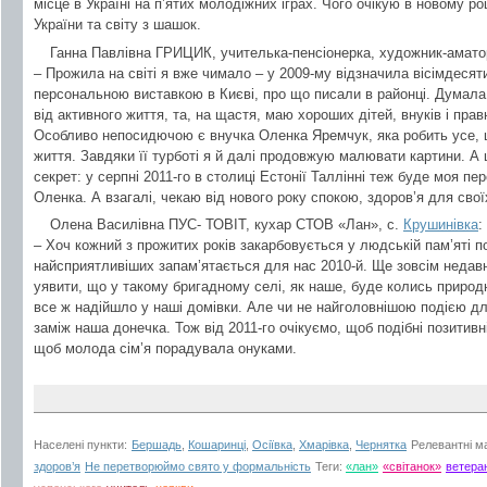
місце в Україні на п’ятих молодіжних іграх. Чого очікую в новому р
України та світу з шашок.
Ганна Павлівна ГРИЦИК, учителька-пенсіонерка, художник-амато
– Прожила на світі я вже чимало – у 2009-му відзначила вісімдесят
персональною виставкою в Києві, про що писали в районці. Думала
від активного життя, та, на щастя, маю хороших дітей, внуків і пра
Особливо непосидючою є внучка Оленка Яремчук, яка робить усе, 
життя. Завдяки її турботі я й далі продовжую малювати картини. А
секрет: у серпні 2011-го в столиці Естонії Таллінні теж буде моя п
Оленка. А взагалі, чекаю від нового року спокою, здоров’я для свої
Олена Василівна ПУС- ТОВІТ, кухар СТОВ «Лан», с.
Крушинівка
:
– Хоч кожний з прожитих років закарбовується у людській пам’яті п
найсприятливіших запам’ятається для нас 2010-й. Ще зовсім недавн
уявити, що у такому бригадному селі, як наше, буде колись природн
все ж надійшло у наші домівки. Але чи не найголовнішою подією дл
заміж наша донечка. Тож від 2011-го очікуємо, щоб подібні позитив
щоб молода сім’я порадувала онуками.
Населені пункти:
Бершадь
,
Кошаринці
,
Осіївка
,
Хмарівка
,
Чернятка
Релевантні м
здоров’я
Не перетворюймо свято у формальність
Теги:
«лан»
«світанок»
ветера