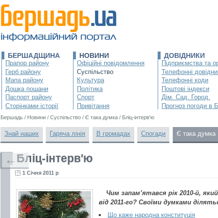
БЕРШАДЩИНА
НОВИНИ
ДОВІДНИКИ
Прапор району
Офіційні повідомлення
Підприємства та ор
Герб району
Суспільство
Телефонні довідни
Мапа району
Культура
Телефонні коди
Дошка пошани
Політика
Поштові індекси
Паспорт району
Спорт
Дім. Сад. Город.
Сторінками історії
Привітання
Прогноз погоди в 
Бершадь
/
Новини
/
Суспільство
/
Є така думка
/
Бліц-інтерв'ю
Знай наших
Гаряча лінія
В громадах
Спогади
Є така думка
Бліц-інтерв'ю
←
1 Січня 2011 р
Чим запам’ятався рік 2010-й, яки
від 2011-го? Своїми думками ділять
Що каже народна конституція