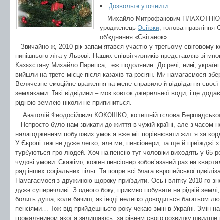
Дозвольте уточнити...
Михайло Митрофанович ПЛАХОТНЮ
уродженець
Осіївки
, голова правління 
об’єднання «Світанок»:
– Звичайно ж, 2010 рік запам’ятався участю у третьому світовому к
нинішнього літа у Львові. Наших співвітчизників представляв зі мно
Казахстану Михайло Парипса, теж подолянин. До речі, нині, українці
вийшли на третє місце після казахів та росіян. Ми намагаємося збер
Величезне емоційне враження на мене справило й відвідання своєї 
земляками. Такі відвідини – мов ковток джерельної води, і це додає 
рідною землею ніколи не припиниться.
Анатолій Феодосійович КОКОШКО, колишній голова Бершадської 
– Непросто було нам звикати до життя в чужій країні, але з часом н
налагодженням побутових умов я вже міг порівнювати життя за кор
У Європі теж не дуже легко, але ми, пенсіонери, та ще й приїжджі з 
турбуються про людей. Хоч на пенсію тут чоловіки виходять у 65 ро
чудові умови. Скажімо, кожен пенсіонер зобов’язаний раз на кварт
ряд інших соціальних пільг. Та попри всі блага європейської цивіліз
Намагаємося з дружиною щороку приїздити. Ось і влітку 2010-го зн
дуже суперечливі. З одного боку, приємно побувати на рідній землі, 
болить душа, коли бачиш, як іноді нелегко доводиться багатьом лю
пенсіями… Тож від прийдешнього року чекаю змін в Україні. Змін на
громадянином якої я залишаюсь, за рівнем свого розвитку швидше