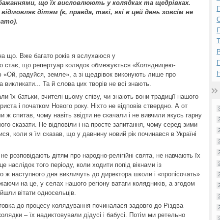
обажаннями, що їх висловлюють у колядках та щедрівках.
П
 відмовляє дітям (є, правда, такі, які в цей день зовсім не
ато).
П
Р
 на що. Вже багато років я вслухаюся у
икро стає, що репертуар колядок обмежується «Колядницею-
Н
 «Ой, радуйся, земле», а зі щедрівок виконують лише про
а викликати... Та й слова цих творів не всі знають.
али їх батьки, вчителі цьому співу, чи знають вони традиції нашого
риста і початком Нового року. Ніхто не відповів ствердно. А от
 ж спитав, чому навіть звідти не скачали і не вивчили якусь гарну
чого сказати. Не відповіли і на просте запитання, чому серед зими
ися, коли я їм сказав, що у давнину новий рік починався в Україні
і не розповідають дітям про народно-релігійні свята, не навчають їх
е наслідок того періоду, коли ходити попід вікнами із
о ж наступного дня викличуть до директора школи і «пропісочать»
ажаючи на це, у селах нашого регіону ватаги колядників, а згодом
 йшли вітати односельців.
отовка до процесу колядування починалася задовго до Різдва –
олядки – їх надиктовували дідусі і бабусі. Потім ми ретельно