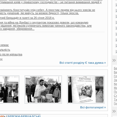
Утримання корів у приватному господарстві – це питання виживання людей у
 змінюють Конституцію «під себе». А простим людям від цього зовсім не
ість українців, які живуть за межею бідності, тільки зросла.
торії Бершаді» в газеті за 26 січня 2018 р.
я та війна на Донбасі з окупантом показово довели, що командир
і рішення, які інколи суперечать вимогам чинного законодавства, але
о завдання, збереження...
я немає
льність
 після кріпацтва
ну
Всі статті розділу
Є така думка
»
Б
Би
Гл
3 фото
2 фото
За
Кр
Ма
П
Ст
Ти
Гр
Всі фотогалереї »
ЇНИ
» /
БЕРІЗКИ-БЕРШАДСЬКІ