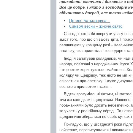
приходять хлопчики і дівчатка з п
Все це добре, і ніхто з господарів не
відчиняють дверей, але таких небаг
Це моя Батьківщина…
Символ весни – жіноче свято
Сьогодні хотів би звернути увагу ось
зміст того, про що співають діти. І пр
паляницею» у кращому разі – класичною
ластівку, яка прилетіла і господаря стал
Іноді я запитував колядників, чи навч
народу, пов'язані з народженням Ісуса Х
Інтернетом користуються майже всі. Коли
колядку чи щедрівку, теж ніхто не міг ні
співається про ластівку. І дуже дивувал
весною з прильотом птахів...
Відтак зрозуміло: ні батьки, ні вчител
тим же колядкам і щедрівкам. Напевно, ц
побажаннями було досить небезпечно, б
за участь у релігійному обряді. Та незв
щедрівників збиралися по своїх кутках і
Пригадую, що у шістдесяті роки підг
найперше, переписувалися і вивчалися к