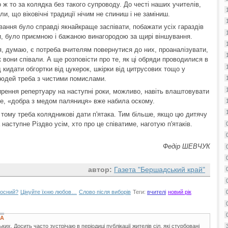
 ж то за колядка без такого супроводу. До честі наших учителів,
и, що віковічні традиції нічим не спиниш і не заміниш.
ання було справді якнайкраще заспівати, побажати усіх гараздів
и, було приємною і бажаною винагородою за щирі віншування.
я, думаю, є потреба вчителям повернутися до них, проаналізувати,
к вони співали. А ще розповісти про те, як ці обряди проводилися в
 кидати обгортки від цукерок, шкірки від цитрусових тощо у
 людей треба з чистими помислами.
ирення репертуару на наступні роки, можливо, навіть влаштовувати
рте, «добра з медом паляниця» вже набила оскому.
 тому треба колядникові дати п'ятака. Тим більше, якщо цю дитячу
аступне Різдво усім, хто про це співатиме, наготую п'ятаків.
Федір ШЕВЧУК
автор:
Газета "Бершадський край"
косний?
Цінуйте їхню любов…
Слово після виборів
Теги:
вчителі
новий рік
КА
х. Досить часто зустрічаю в періодиці публікації жителів сіл, які стурбовані