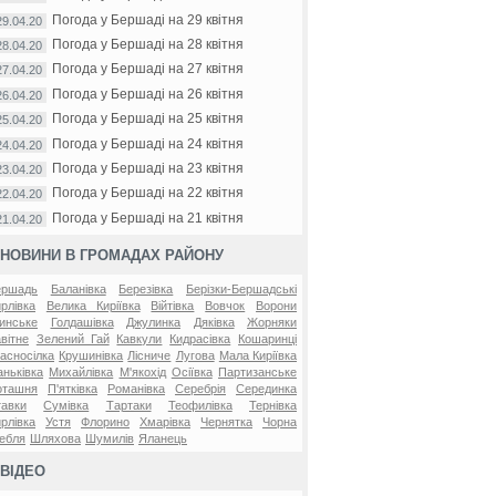
Погода у Бершаді на 29 квітня
29.04.20
Погода у Бершаді на 28 квітня
28.04.20
Погода у Бершаді на 27 квітня
27.04.20
Погода у Бершаді на 26 квітня
26.04.20
Погода у Бершаді на 25 квітня
25.04.20
Погода у Бершаді на 24 квітня
24.04.20
Погода у Бершаді на 23 квітня
23.04.20
Погода у Бершаді на 22 квітня
22.04.20
Погода у Бершаді на 21 квітня
21.04.20
НОВИНИ В ГРОМАДАХ РАЙОНУ
ершадь
Баланівка
Березівка
Берізки-Бершадські
рлівка
Велика Киріївка
Війтівка
Вовчок
Ворони
инське
Голдашівка
Джулинка
Дяківка
Жорняки
вітне
Зелений Гай
Кавкули
Кидрасівка
Кошаринці
асносілка
Крушинівка
Лісниче
Лугова
Мала Киріївка
ньківка
Михайлівка
М'якохід
Осіївка
Партизанське
оташня
П'ятківка
Романівка
Серебрія
Серединка
авки
Сумівка
Тартаки
Теофилівка
Тернівка
рлівка
Устя
Флорино
Хмарівка
Чернятка
Чорна
ебля
Шляхова
Шумилів
Яланець
ВІДЕО