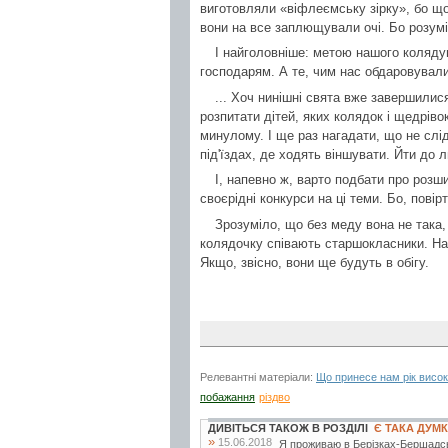
виготовляли «віфлеємську зірку», бо що
вони на все заплющували очі. Бо розуміл
І найголовніше: метою нашого колядув
господарям. А те, чим нас обдаровувал
... Хоч нинішні свята вже завершилис
розпитати дітей, яких колядок і щедріво
минулому. І ще раз нагадати, що не слід
під'їздах, де ходять віншувати. Йти до
І, напевно ж, варто подбати про розш
своєрідні конкурси на ці теми. Бо, пові
Зрозуміло, що без меду вона не така,
колядочку співають старшокласники. На н
Якщо, звісно, вони ще будуть в обігу.
Релевантні матеріали:
Що принесе нам рік висо
побажання
різдво
ДИВІТЬСЯ ТАКОЖ В РОЗДІЛІ
Є ТАКА ДУМ
»
15.06.2018
Я проживаю в Берізках-Бершадськи