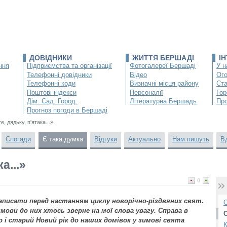
ДОВІДНИКИ
ЖИТТЯ БЕРШАДІ
І
ння
Підприємства та організації
Фотогалереї Бершаді
У н
Телефонні довідники
Відео
Ог
Телефонні коди
Визначні місця району
Ста
Поштові індекси
Персоналії
Гор
Дім. Сад. Город.
Літературна Бершадь
Про
Прогноз погоди в Бершаді
е, дядьку, п'ятака...»
Спогади
Є така думка
Відгуки
Актуально
Нам пишуть
В
а...»
0
написати перед настанням циклу новорічно-різдвяних свят.
О
ямови до них хтось зверне на мої слова увагу. Справа в
о і старий Новий рік до наших домівок у зимові свята
К