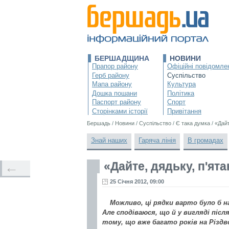
БЕРШАДЩИНА
НОВИНИ
Прапор району
Офіційні повідомле
Герб району
Суспільство
Мапа району
Культура
Дошка пошани
Політика
Паспорт району
Спорт
Сторінками історії
Привітання
Бершадь
/
Новини
/
Суспільство
/
Є така думка
/
«Дайт
Знай наших
Гаряча лінія
В громадах
«Дайте, дядьку, п'ятак
←
25 Січня 2012, 09:00
Можливо, ці рядки варто було б 
Але сподіваюся, що й у вигляді післ
тому, що вже багато років на Різдв