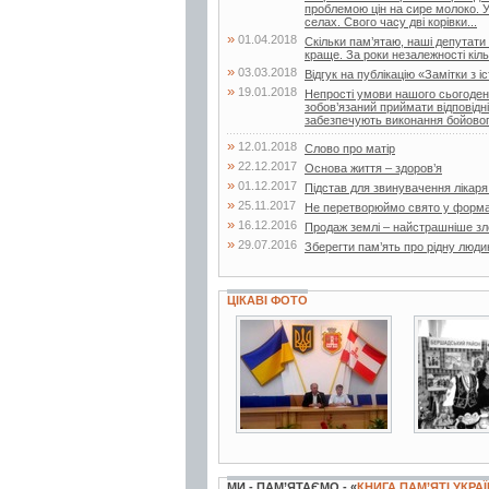
проблемою цін на сире молоко. 
селах. Свого часу дві корівки...
»
01.04.2018
Скільки пам’ятаю, наші депутати
краще. За роки незалежності кільк
»
03.03.2018
Відгук на публікацію «Замітки з іс
»
19.01.2018
Непрості умови нашого сьогоденн
зобов’язаний приймати відповідн
забезпечують виконання бойовог
»
12.01.2018
Слово про матір
»
22.12.2017
Основа життя – здоров’я
»
01.12.2017
Підстав для звинувачення лікар
»
25.11.2017
Не перетворюймо свято у форма
»
16.12.2016
Продаж землі – найстрашніше зло
»
29.07.2016
Зберегти пам’ять про рідну люди
ЦІКАВІ ФОТО
6 фото
2 фото
МИ - ПАМ’ЯТАЄМО - «
КНИГА ПАМ’ЯТІ УКРА