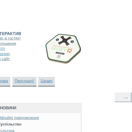
НТЕРАКТИВ
ас в гостях!
олошення
тті
оскоп
 сайт
дома
Персоналії
Цікаво
→
НОВИНИ
фіційні повідомлення
Суспільство
ультура