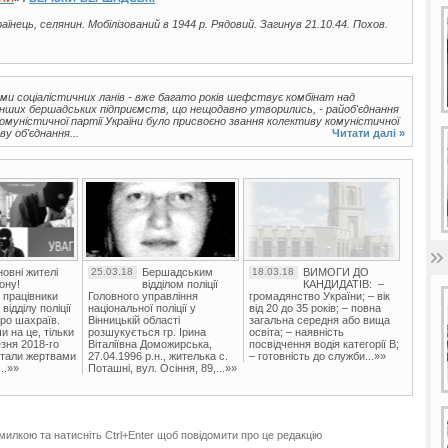
країнець, селянин. Мобілізований в 1944 р. Рядовий. Загинув 21.10.44. Похов.
ми соціалістичних ланів - вже багато років шефствує комбінат над
нших бершадських підприємств, що нещодавно утворились, - райоб'єднання
Комуністичної партії України було присвоєно звання колективу комуністичної
у об'єднання...
Читати далі »
овні жителі
25.03.18
Бершадським
18.03.18
ВИМОГИ ДО
ону!
відділом поліції
КАНДИДАТІВ: –
 працівники
Головного управління
громадянство України; – вік
ідділу поліції
національної поліції у
від 20 до 35 років; – повна
ро шахраїв.
Вінницькій області
загальна середня або вища
и на це, тільки
розшукується гр. Ірина
освіта; – наявність
зня 2018-го
Віталіївна Доможирська,
посвідчення водія категорії В;
стали жертвами
27.04.1996 р.н., жителька с.
– готовність до служби...»»
..»»
Поташні, вул. Осіння, 89,...»»
милкою та натисніть Ctrl+Enter щоб повідомити про це редакцію