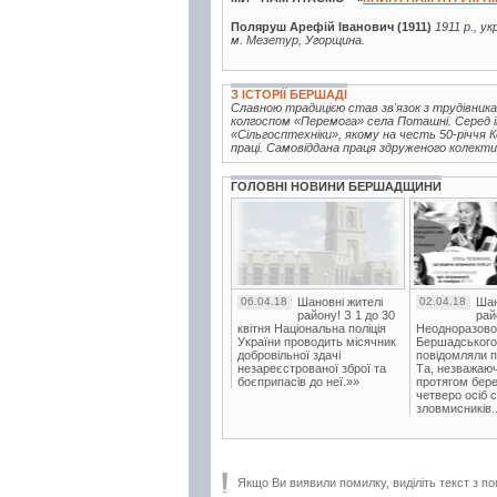
Поляруш Арефій Іванович (1911)
1911 р., у
м. Мезетур, Угорщина.
З ІСТОРІЇ БЕРШАДІ
Славною традицією став зв'язок з трудівника
колгоспом «Перемога» села Поташні. Серед і
«Сільгосптехніки», якому на честь 50-річчя 
праці. Самовіддана праця здруженого колектив
ГОЛОВНІ НОВИНИ БЕРШАДЩИНИ
06.04.18
Шановні жителі
02.04.18
Шан
району! З 1 до 30
рай
квітня Національна поліція
Неодноразово
України проводить місячник
Бершадського в
добровільної здачі
повідомляли п
незареєстрованої зброї та
Та, незважаюч
боєприпасів до неї.»»
протягом бере
четверо осіб 
зловмисників..
Якщо Ви виявили помилку, виділіть текст з по