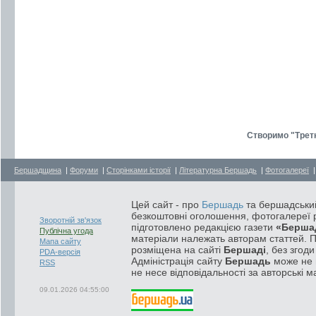
Створимо "Третю
Бершадщина
|
Форуми
|
Сторінками історії
|
Літературна Бершадь
|
Фотогалереї
Цей сайт - про
Бершадь
та бершадський
безкоштовні оголошення, фотогалереї р
Зворотній зв'язок
підготовлено редакцією газети
«Берша
Публічна угода
матеріали належать авторам статтей. 
Мапа сайту
розміщена на сайті
Бершаді
, без згод
PDA-версія
Адміністрація сайту
Бершадь
може не п
RSS
не несе відповідальності за авторські м
09.01.2026 04:55:00