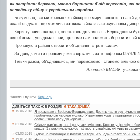
як патріоти держави, маємо боронити її від агресорів, які в
нелюдську війну з українським народом.
Безумовно, всі ми хочемо якнайскоріше миру і спокою в нашій де
реалії свідчать, що можлива затяжна війна із застосуванням диверс
Користуючись нагодою, звертаюсь до чоловіків Бершадщини бути 
рідної землі, усвідомлюючи, що саме нам належить боронити свій 
Пропоную в районі створити об’єднання «Третя cила».
За довідками і з пропозиціями звертатись за телефоном 097479-4
Тільки разом, об’єднавшись, ми переможемо і станемо вільною 
Анатолій ІВАСИК, учасник 
Населені пункти:
Бершадь
ДИВІТЬСЯ ТАКОЖ В РОЗДІЛІ
Є ТАКА ДУМКА
»
15.06.2018
Я проживаю в Берізках-Бершадських. Досить часто зустрічаю в періо
проблемою цін на сире молоко. Утримання корів у приватному го
селах. Свого часу дві корівки...
»
01.04.2018
Скільки пам’ятаю, наші депутати змінюють Конституцію «під себе»
краще. За роки незалежності кількість українців, які живуть за меж
»
03.03.2018
Відгук на публікацію «Замітки з історії Бершаді» в газеті за 26 січн
»
19.01.2018
Непрості умови нашого сьогодення та війна на Донбасі з окупант