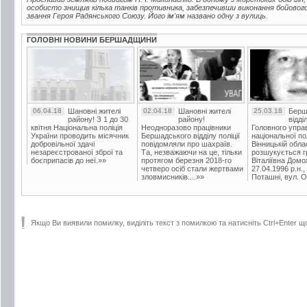
особисто знищив кілька танків противника, забезпечивши виконання бойового
звання Героя Радянського Союзу. Його ім'ям названо одну з вулиць.
ГОЛОВНІ НОВИНИ БЕРШАДЩИНИ
06.04.18
Шановні жителі
02.04.18
Шановні жителі
25.03.18
Берш
району! З 1 до 30
району!
відді
квітня Національна поліція
Неодноразово працівники
Головного упра
України проводить місячник
Бершадського відділу поліції
національної пол
добровільної здачі
повідомляли про шахраїв.
Вінницькій обла
незареєстрованої зброї та
Та, незважаючи на це, тільки
розшукується гр
боєприпасів до неї.»»
протягом березня 2018-го
Віталіївна Домо
четверо осіб стали жертвами
27.04.1996 р.н.,
зловмисників....»»
Поташні, вул. Ос
Якщо Ви виявили помилку, виділіть текст з помилкою та натисніть Ctrl+Enter щ