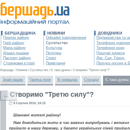
БЕРШАДЩИНА
НОВИНИ
ДОВІДНИКИ
Прапор району
Офіційні повідомлення
Підприємства та ор
Герб району
Суспільство
Телефонні довідни
Мапа району
Культура
Телефонні коди
Дошка пошани
Політика
Поштові індекси
Паспорт району
Спорт
Дім. Сад. Город.
Сторінками історії
Привітання
Прогноз погоди в 
Бершадь
/
Новини
/
Суспільство
/
Є така думка
/
Створимо "Третю силу"?
Знай наших
Гаряча лінія
В громадах
Спогади
Є така думка
Створимо "Третю силу"?
←
9 Серпня 2014, 14:15
Шановні жителі району!
Нам доводиться жити в час важких випробувань і великих 
прийшло в нашу державу, у багато українських сімей прийшла 