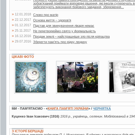
зобов’язаний приймати відповідні рішення, які інколи суперечать
забезпечують виконання бойового завдання, збереження...
»
12.01.2018
Слово про матір
»
22.12.2017
Основа життя – здоров’я
»
01.12.2017
Підстав для звинувачення лікаря немає
»
25.11.2017
Не перетворюймо свято у формальність
»
16.12.2016
Продаж землі – найстрашніше зло після кріпацтва
»
29.07.2016
Зберегти пам’ять про рідну людину
ЦІКАВІ ФОТО
12 фото
10 фото
2 фото
МИ - ПАМ’ЯТАЄМО - «
КНИГА ПАМ’ЯТІ УКРАЇНИ
» /
ЧЕРНЯТКА
Куценко Іван Ісакович (1916)
1916 р., українець, селянин. Мобілізований в 194
З ІСТОРІЇ БЕРШАДІ
Прославив земляків подвигом П. І. Миколаєнко. В одному з жорстоких боїв він