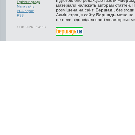
підготовлено редакцією газети
«Берша
Публічна угода
матеріали належать авторам статтей. 
Мапа сайту
розміщена на сайті
Бершаді
, без згод
PDA-версія
Адміністрація сайту
Бершадь
може не п
RSS
не несе відповідальності за авторські м
11.01.2026 06:41:37