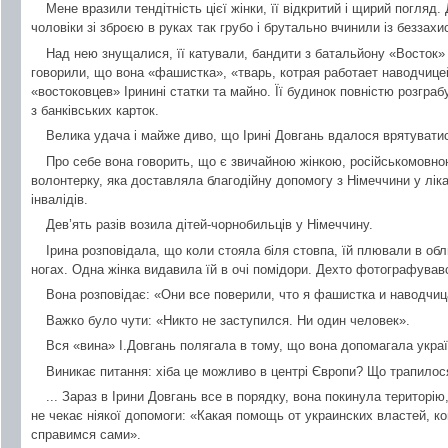
Мене вразили тендітність цієї жінки, її відкритий і щирий погляд
чоловіки зі зброєю в руках так грубо і брутально вчинили із беззах
Над нею знущалися, її катували, бандити з батальйону «Восток» 
говорили, що вона «фашистка», «тварь, котрая работает наводчице
«востоковцев» Іринині статки та майно. Її будинок повністю розграбу
з банківських карток.
Велика удача і майже диво, що Ірині Довгань вдалося врятувати
Про себе вона говорить, що є звичайною жінкою, російськомовною 
волонтерку, яка доставляла благодійну допомогу з Німеччини у лік
інвалідів.
Дев’ять разів возила дітей-чорнобильців у Німеччину.
Ірина розповідала, що коли стояла біля стовпа, їй плювали в обл
ногах. Одна жінка видавила їй в очі помідори. Дехто фотографував
Вона розповідає: «Они все поверили, что я фашистка и наводчиц
Важко було чути: «Никто не заступился. Ни один человек».
Вся «вина» І.Довгань полягала в тому, що вона допомагала укра
Виникає питання: хіба це можливо в центрі Європи? Що трапило
... Зараз в Ірини Довгань все в порядку, вона покинула територі
не чекає ніякої допомоги: «Какая помощь от украинских властей, ко
справимся сами».