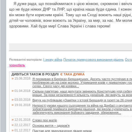
Я дуже рада, що познайомилася з цією жінкою, скромною і ввічли
що не буде ніяких ДНР та ЛНР, що країна наша буде єдина. І кожен
він може бути корисним країні. Тому що на Сході воюють наші рідні, 
дітей чи чоловіків, вони воюють за Україну, за мир, за нас. Ми мол
здоровими. Хай буде мир! Слава Україні і слава героям!
Релевантні матеріали:
І знову війна
Початок примусового виконання рішень
Оста
чорнобиль
ДИВІТЬСЯ ТАКОЖ В РОЗДІЛІ
Є ТАКА ДУМКА
»
15.06.2018
Я проживаю в Берізках-Бершадських. Досить часто зустрічаю в періо
проблемою цін на сире молоко. Утримання корів у приватному го
селах. Свого часу дві корівки...
»
01.04.2018
Скільки пам’ятаю, наші депутати змінюють Конституцію «під себе»
краще. За роки незалежності кількість українців, які живуть за меж
»
03.03.2018
Відгук на публікацію «Замітки з історії Бершаді» в газеті за 26 січн
»
19.01.2018
Непрості умови нашого сьогодення та війна на Донбасі з окупант
зобов’язаний приймати відповідні рішення, які інколи суперечать
забезпечують виконання бойового завдання, збереження...
»
12.01.2018
Слово про матір
»
22.12.2017
Основа життя – здоров’я
»
01.12.2017
Підстав для звинувачення лікаря немає