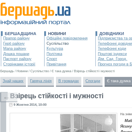
БЕРШАДЩИНА
НОВИНИ
ДОВІДНИКИ
Прапор району
Офіційні повідомлення
Підприємства та ор
Герб району
Суспільство
Телефонні довідни
Мапа району
Культура
Телефонні коди
Дошка пошани
Політика
Поштові індекси
Паспорт району
Спорт
Дім. Сад. Город.
Сторінками історії
Привітання
Прогноз погоди в 
Бершадь
/
Новини
/
Суспільство
/
Є така думка
/
Взірець стійкості і мужності
Знай наших
Гаряча лінія
В громадах
Спогади
Є така думка
Взірець стійкості і мужності
←
9 Жовтня 2014, 10:00
На знім
Маб
Ясину
Донец