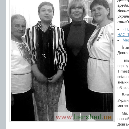
грудя
Агент
украї
прив’
«Н
НАС 
Мер
Її з
Довган
Тіл
першу
Times)
звільн
знімки
обличч
Важк
Україн
могло 
Ми,
познай
Довган