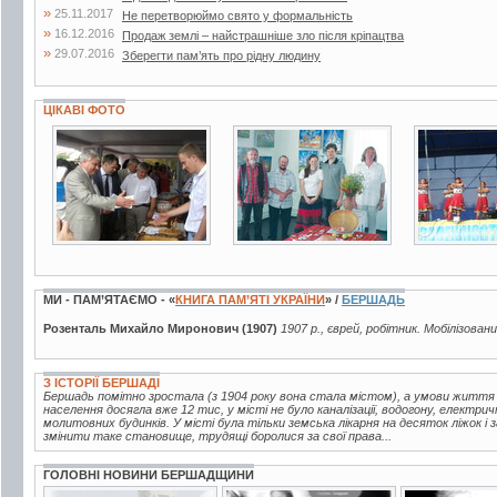
»
25.11.2017
Не перетворюймо свято у формальність
»
16.12.2016
Продаж землі – найстрашніше зло після кріпацтва
»
29.07.2016
Зберегти пам’ять про рідну людину
ЦІКАВІ ФОТО
6 фото
2 фото
6 фото
МИ - ПАМ’ЯТАЄМО - «
КНИГА ПАМ’ЯТІ УКРАЇНИ
» /
БЕРШАДЬ
Розенталь Михайло Миронович (1907)
1907 р., єврей, робітник. Мобілізован
З ІСТОРІЇ БЕРШАДІ
Бершадь помітно зростала (з 1904 року вона стала містом), а умови життя
населення досягла вже 12 тис, у місті не було каналізації, водогону, електрич
молитовних будинків. У місті була тільки земська лікарня на десяток ліжок і
змінити таке становище, трудящі боролися за свої права...
ГОЛОВНІ НОВИНИ БЕРШАДЩИНИ