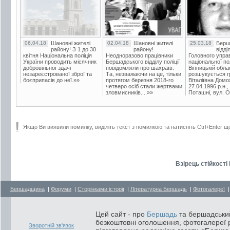
06.04.18
Шановні жителі
02.04.18
Шановні жителі
25.03.18
Берш
району! З 1 до 30
району!
відді
квітня Національна поліція
Неодноразово працівники
Головного упра
України проводить місячник
Бершадського відділу поліції
національної пол
добровільної здачі
повідомляли про шахраїв.
Вінницькій обла
незареєстрованої зброї та
Та, незважаючи на це, тільки
розшукується гр
боєприпасів до неї.»»
протягом березня 2018-го
Віталіївна Домо
четверо осіб стали жертвами
27.04.1996 р.н.,
зловмисників....»»
Поташні, вул. Ос
Якщо Ви виявили помилку, виділіть текст з помилкою та натисніть Ctrl+Enter щ
Взірець стійкості 
Бершадщина
|
Форуми
|
Сторінками історії
|
Літературна Бершадь
|
Фотогалереї
Цей сайт - про
Бершадь
та бершадський
безкоштовні оголошення, фотогалереї р
Зворотній зв'язок