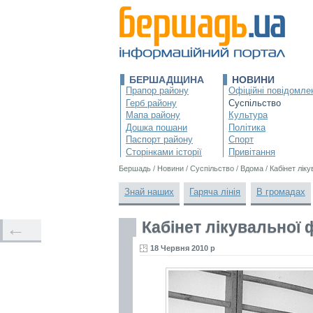
БЕРШАДЩИНА
НОВИНИ
Прапор району
Офіційні повідомле
Герб району
Суспільство
Мапа району
Культура
Дошка пошани
Політика
Паспорт району
Спорт
Сторінками історії
Привітання
Бершадь
/
Новини
/
Суспільство
/
Вдома
/
Кабінет лік
Знай наших
Гаряча лінія
В громадах
Кабінет лікувальної 
←
18 Червня 2010 р