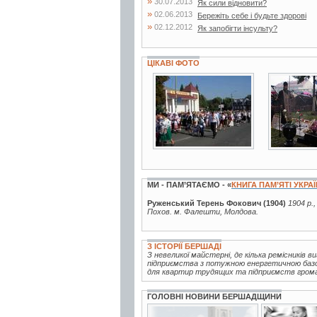
»
30.07.2013
Як сили відновити?
»
02.06.2013
Бережіть себе і будьте здорові
»
02.12.2012
Як запобігти інсульту?
ЦІКАВІ ФОТО
5 фото
10 фото
МИ - ПАМ’ЯТАЄМО - «
КНИГА ПАМ’ЯТІ УКРА
Руженський Терень Фокович (1904)
1904 р.
Похов. м. Фалешти, Молдова.
З ІСТОРІЇ БЕРШАДІ
З невеликої майстерні, де кілька ремісників 
підприємства з потужною енергетичною базою
для квартир трудящих та підприємств громад
ГОЛОВНІ НОВИНИ БЕРШАДЩИНИ