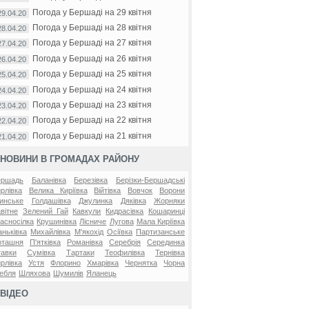
Погода у Бершаді на 29 квітня
29.04.20
Погода у Бершаді на 28 квітня
28.04.20
Погода у Бершаді на 27 квітня
27.04.20
Погода у Бершаді на 26 квітня
26.04.20
Погода у Бершаді на 25 квітня
25.04.20
Погода у Бершаді на 24 квітня
24.04.20
Погода у Бершаді на 23 квітня
23.04.20
Погода у Бершаді на 22 квітня
22.04.20
Погода у Бершаді на 21 квітня
21.04.20
НОВИНИ В ГРОМАДАХ РАЙОНУ
ершадь
Баланівка
Березівка
Берізки-Бершадські
рлівка
Велика Киріївка
Війтівка
Вовчок
Ворони
инське
Голдашівка
Джулинка
Дяківка
Жорняки
вітне
Зелений Гай
Кавкули
Кидрасівка
Кошаринці
асносілка
Крушинівка
Лісниче
Лугова
Мала Киріївка
ньківка
Михайлівка
М'якохід
Осіївка
Партизанське
оташня
П'ятківка
Романівка
Серебрія
Серединка
авки
Сумівка
Тартаки
Теофилівка
Тернівка
рлівка
Устя
Флорино
Хмарівка
Чернятка
Чорна
ебля
Шляхова
Шумилів
Яланець
ВІДЕО