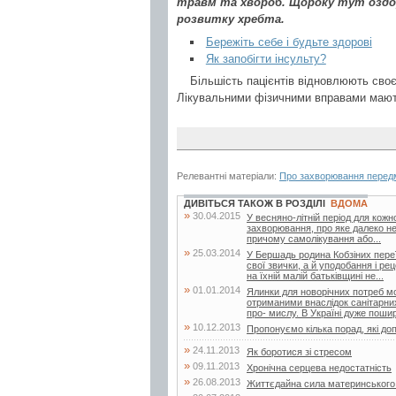
травм та хвороб. Щороку тут оздор
розвитку хребта.
Бережіть себе і будьте здорові
Як запобігти інсульту?
Більшість пацієнтів відновлюють своє
Лікувальними фізичними вправами мають
Релевантні матеріали:
Про захворювання передм
ДИВІТЬСЯ ТАКОЖ В РОЗДІЛІ
ВДОМА
»
30.04.2015
У весняно-літній період для кожн
захворювання, про яке далеко не
причому самолікування або...
»
25.03.2014
У Бершадь родина Кобзіних переї
свої звички, а й уподобання і ре
на їхній малій батьківщині не...
»
01.01.2014
Ялинки для новорічних потреб мо
отриманими внаслідок санітарни
про- мислу. В Україні дуже пошир
»
10.12.2013
Пропонуємо кілька порад, які д
»
24.11.2013
Як боротися зі стресом
»
09.11.2013
Хронічна серцева недостатність
»
26.08.2013
Життєдайна сила материнського