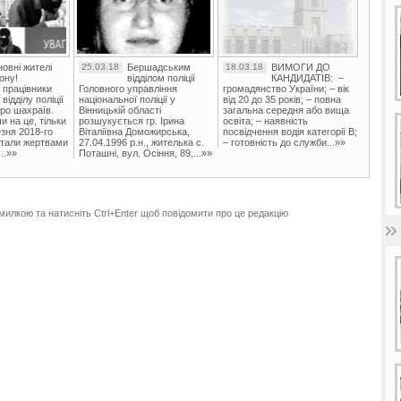
овні жителі
25.03.18
Бершадським
18.03.18
ВИМОГИ ДО
ону!
відділом поліції
КАНДИДАТІВ: –
 працівники
Головного управління
громадянство України; – вік
ідділу поліції
національної поліції у
від 20 до 35 років; – повна
ро шахраїв.
Вінницькій області
загальна середня або вища
и на це, тільки
розшукується гр. Ірина
освіта; – наявність
зня 2018-го
Віталіївна Доможирська,
посвідчення водія категорії В;
стали жертвами
27.04.1996 р.н., жителька с.
– готовність до служби...»»
..»»
Поташні, вул. Осіння, 89,...»»
милкою та натисніть Ctrl+Enter щоб повідомити про це редакцію