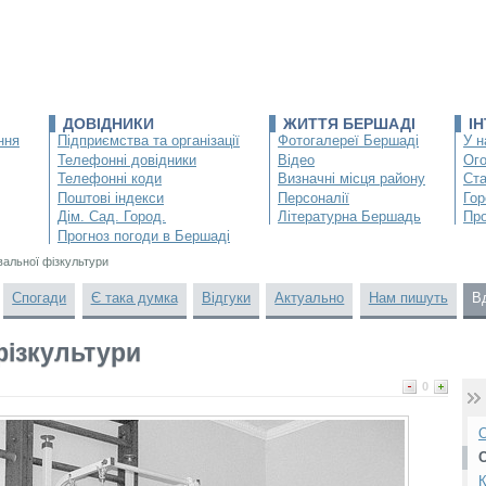
ДОВІДНИКИ
ЖИТТЯ БЕРШАДІ
І
ння
Підприємства та організації
Фотогалереї Бершаді
У н
Телефонні довідники
Відео
Ог
Телефонні коди
Визначні місця району
Ста
Поштові індекси
Персоналії
Гор
Дім. Сад. Город.
Літературна Бершадь
Про
Прогноз погоди в Бершаді
увальної фізкультури
Спогади
Є така думка
Відгуки
Актуально
Нам пишуть
В
фізкультури
0
О
К