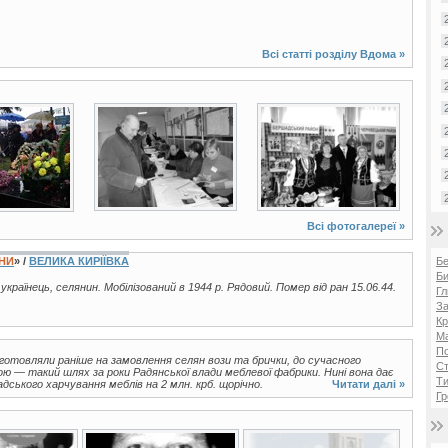
Всі статті розділу
Вдома
»
4 фото
2 фото
Всі фотогалереї »
ЇНИ
» /
ВЕЛИКА КИРІЇВКА
Б
Би
, українець, селянин. Мобілізований в 1944 р. Рядовий. Помер від ран 15.06.44.
Гл
За
Кр
Ма
П
виготовляли раніше на замовлення селян вози та брички, до сучасного
Ст
 — такий шлях за роки Радянської влади меблевої фабрики. Нині вона дає
Ти
ського харчування меблів на 2 млн. крб. щорічно.
Читати далі »
Гр