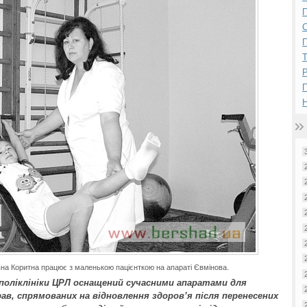
П
П
Р
Н
вна Коритна працює з маленькою пацієнткою на апараті Євмінова.
 поліклініки ЦРЛ оснащений сучасними апаратами для
ав, спрямованих на відновлення здоров’я після перенесених