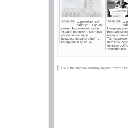
06.04.18
Шановні жителі
02.04.18
Шан
району! З 1 до 30
рай
квітня Національна поліція
Неодноразово
України проводить місячник
Бершадського в
добровільної здачі
повідомляли п
незареєстрованої зброї та
Та, незважаюч
боєприпасів до неї.»»
протягом бере
четверо осіб 
зловмисників..
Якщо Ви виявили помилку, виділіть текст з по