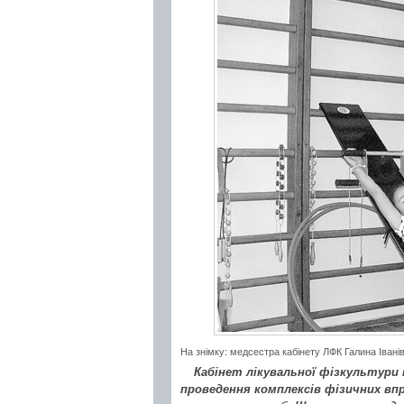
На знімку: медсестра кабінету ЛФК Галина Івані
Кабінет лікувальної фізкультури
проведення комплексів фізичних впр