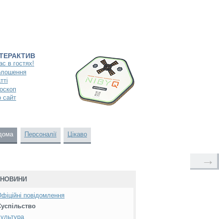
НТЕРАКТИВ
ас в гостях!
олошення
тті
оскоп
 сайт
дома
Персоналії
Цікаво
→
НОВИНИ
фіційні повідомлення
Суспільство
ультура