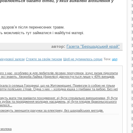
овлюється багато дітей, у яких виявлені відхилення у
 здоров’я після перенесених травм.
 можливість тут займатися і майбутні матері.
автор:
Газета "Бершадський край"
іхурової залози
Стежте за своїм тиском
Щоб не зупинилось серце
Теги:
црл
ого з нас, особливо ж для любителів лісових прогулянок, існує ризик підхопити
 всі знають. Хвороба Лайма (бореліоз) діагностується лише у 40% випадків,
хала із селища Городниці, що на Житомирщині. Привезли із собою не тільки
цепти поліських страв. Одна з них – холодна юшка з грибами та рибою. Без неї
жуть мати три варіанти походження: а) бути спеціально вирощеними, б) бути
х рубок та прорідження молодих насаджень, в) бути плодом браконьєрського
илося...
опоможуть зменшити рахунки за електрику, без шахрайських методів.
 молока