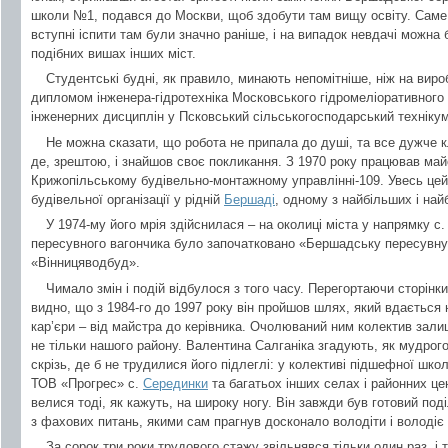
школи №1, подався до Москви, щоб здобути там вищу освіту. Саме 
вступні іспити там були значно раніше, і на випадок невдачі можна
подібних вишах інших міст.
Студентські будні, як правило, минають непомітніше, ніж на виробн
дипломом інженера-гідротехніка Московського гідромеліоративного
інженерних дисциплін у Псковський сільськогосподарський технікум
Не можна сказати, що робота не припала до душі, та все дужче 
де, зрештою, і знайшов своє покликання. З 1970 року працював май
Крижопільському будівельно-монтажному управлінні-109. Увесь цей 
будівельної організації у рідній
Бершаді
, одному з найбільших і най
У 1974-му його мрія здійснилася – на околиці міста у напрямку с. 
пересувного вагончика було започатковано «Бершадську пересувну
«Вінницяводбуд».
Чимало змін і подій відбулося з того часу. Перегортаючи сторін
видно, що з 1984-го до 1997 року він пройшов шлях, який вдається 
кар’єри – від майстра до керівника. Очолюваний ним колектив зали
не тільки нашого району. Валентина Салганіка згадують, як мудрого
скрізь, де б не трудилися його підлеглі: у колективі підшефної шк
ТОВ «Прогрес» с.
Серединки
та багатьох інших селах і районних це
велися тоді, як кажуть, на широку ногу. Він завжди був готовий по
з фахових питань, якими сам прагнув досконало володіти і володіє 
За сорок три роки трудового стажу звільнявся тільки один раз, і