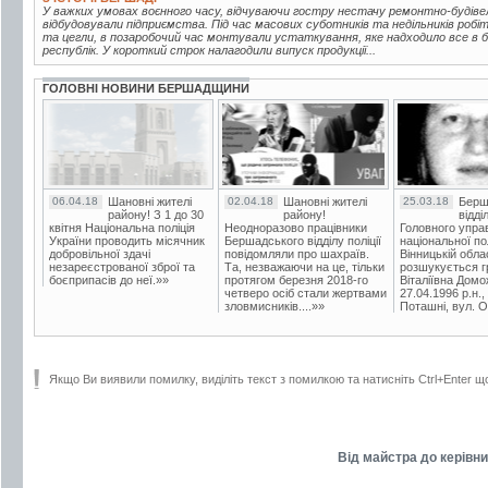
У важких умовах воєнного часу, відчуваючи гостру нестачу ремонтно-будівел
відбудовували підприємства. Під час масових суботників та недільників робі
та цегли, в позаробочий час монтували устаткування, яке надходило все в бі
республік. У короткий строк налагодили випуск продукції...
ГОЛОВНІ НОВИНИ БЕРШАДЩИНИ
06.04.18
Шановні жителі
02.04.18
Шановні жителі
25.03.18
Берш
району! З 1 до 30
району!
відді
квітня Національна поліція
Неодноразово працівники
Головного упра
України проводить місячник
Бершадського відділу поліції
національної пол
добровільної здачі
повідомляли про шахраїв.
Вінницькій обла
незареєстрованої зброї та
Та, незважаючи на це, тільки
розшукується гр
боєприпасів до неї.»»
протягом березня 2018-го
Віталіївна Домо
четверо осіб стали жертвами
27.04.1996 р.н.,
зловмисників....»»
Поташні, вул. Ос
Якщо Ви виявили помилку, виділіть текст з помилкою та натисніть Ctrl+Enter щ
Від майстра до керівни