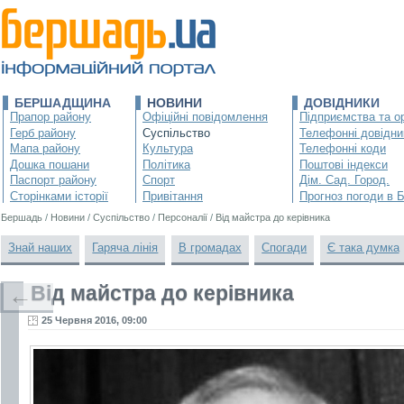
БЕРШАДЩИНА
НОВИНИ
ДОВІДНИКИ
Прапор району
Офіційні повідомлення
Підприємства та ор
Герб району
Суспільство
Телефонні довідни
Мапа району
Культура
Телефонні коди
Дошка пошани
Політика
Поштові індекси
Паспорт району
Спорт
Дім. Сад. Город.
Сторінками історії
Привітання
Прогноз погоди в 
Бершадь
/
Новини
/
Суспільство
/
Персоналії
/
Від майстра до керівника
Знай наших
Гаряча лінія
В громадах
Спогади
Є така думка
Від майстра до керівника
←
25 Червня 2016, 09:00