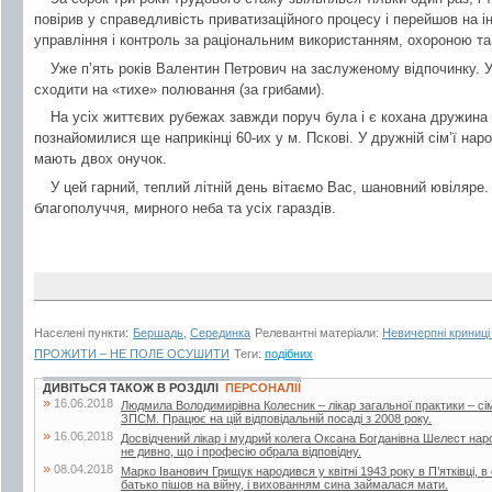
повірив у справедливість приватизаційного процесу і перейшов на і
управління і контроль за раціональним використанням, охороною та
Уже п’ять років Валентин Петрович на заслуженому відпочинку. 
сходити на «тихе» полювання (за грибами).
На усіх життєвих рубежах завжди поруч була і є кохана дружина
познайомилися ще наприкінці 60-их у м. Пскові. У дружній сім’ї на
мають двох онучок.
У цей гарний, теплий літній день вітаємо Вас, шановний ювіляре.
благополуччя, мирного неба та усіх гараздів.
Населені пункти:
Бершадь
,
Серединка
Релевантні матеріали:
Невичерпні криниці
ПРОЖИТИ – НЕ ПОЛЕ ОСУШИТИ
Теги:
подібних
ДИВІТЬСЯ ТАКОЖ В РОЗДІЛІ
ПЕРСОНАЛІЇ
»
16.06.2018
Людмила Володимирівна Колесник – лікар загальної практики – с
ЗПСМ. Працює на цій відповідальній посаді з 2008 року.
»
16.06.2018
Досвідчений лікар і мудрий колега Оксана Богданівна Шелест наро
не дивно, що і професію обрала відповідну.
»
08.04.2018
Марко Іванович Грищук народився у квітні 1943 року в П’ятківці, в 
батько пішов на війну, і вихованням сина займалася мати.