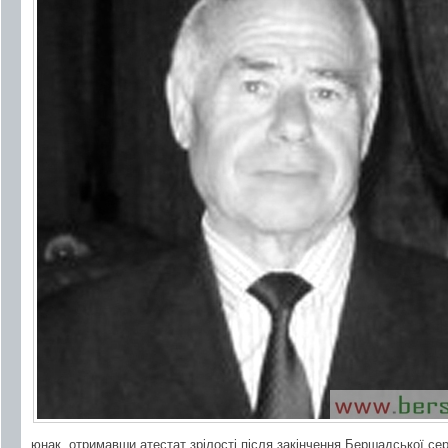
юнак, отримавши атестат зрілості після закінчення Бершадської се