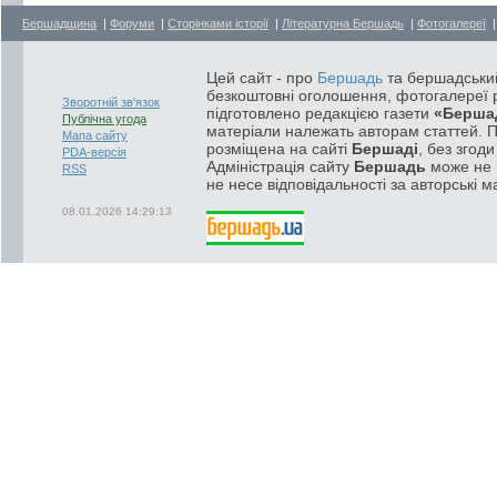
Бершадщина
|
Форуми
|
Сторінками історії
|
Літературна Бершадь
|
Фотогалереї
Цей сайт - про
Бершадь
та бершадський
безкоштовні оголошення, фотогалереї р
Зворотній зв'язок
підготовлено редакцією газети
«Берша
Публічна угода
матеріали належать авторам статтей. 
Мапа сайту
розміщена на сайті
Бершаді
, без згод
PDA-версія
Адміністрація сайту
Бершадь
може не п
RSS
не несе відповідальності за авторські м
08.01.2026 14:29:13