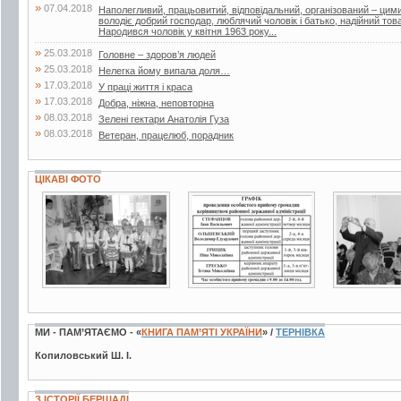
»
07.04.2018
Наполегливий, працьовитий, відповідальний, організований – ци
володіє добрий господар, люблячий чоловік і батько, надійний т
Народився чоловік у квітня 1963 року...
»
25.03.2018
Головне – здоров’я людей
»
25.03.2018
Нелегка йому випала доля…
»
17.03.2018
У праці життя і краса
»
17.03.2018
Добра, ніжна, неповторна
»
08.03.2018
Зелені гектари Анатолія Гуза
»
08.03.2018
Ветеран, працелюб, порадник
ЦІКАВІ ФОТО
2 фото
3 фото
4 фото
МИ - ПАМ’ЯТАЄМО - «
КНИГА ПАМ’ЯТІ УКРАЇНИ
» /
ТЕРНІВКА
Копиловський Ш. І.
З ІСТОРІЇ БЕРШАДІ