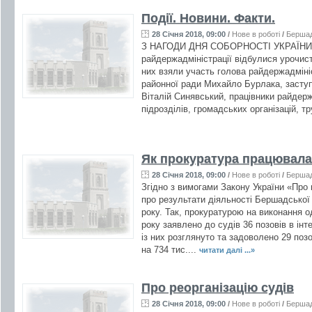
Події. Новини. Факти.
28 Січня 2018, 09:00
/
Нове в роботі
/
Берша
З НАГОДИ ДНЯ СОБОРНОСТІ УКРАЇНИ 22
райдержадміністрації відбулися урочист
них взяли участь голова райдержадміні
районної ради Михайло Бурлака, засту
Віталій Синявський, працівники райдержа
підрозділів, громадських організацій, т
Як прокуратура працювала
28 Січня 2018, 09:00
/
Нове в роботі
/
Берша
Згідно з вимогами Закону України «Про
про результати діяльності Бершадської 
року. Так, прокуратурою на виконання од
року заявлено до судів 36 позовів в інт
із них розглянуто та задоволено 29 позов
на 734 тис....
читати далі ...»
Про реорганізацію судів
28 Січня 2018, 09:00
/
Нове в роботі
/
Берша