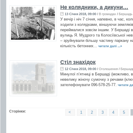
Не колядники, а дикуни…
13 Січня 2018, 09:00
/
В громадах
/
Бершадь
У вечір і ніч 7 січня, напевно, в час, ко
ходили з колядками, віншуючи земляків
переймалися зовсім іншим. У Бершаді в
вулиць Я. Мудрого та Колосіївської нев
– зруйнували більшу частину паркану н
кількість бетонних...
читати далі ...»
Стіл знахідок
12 Січня 2018, 09:00
/
Оголошення
/
Бершад
Минулої п’ятниці в Бершаді (можливо, в
невелику жіночу сумочку з речами (ключ
зателефонувати 096-578-25-77.
читати дал
Сторінки:
<
1
2
3
4
5