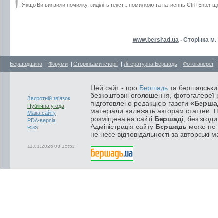
Якщо Ви виявили помилку, виділіть текст з помилкою та натисніть Ctrl+Enter щ
www.bershad.ua
- Сторінка м
Бершадщина
|
Форуми
|
Сторінками історії
|
Літературна Бершадь
|
Фотогалереї
Цей сайт - про
Бершадь
та бершадський
безкоштовні оголошення, фотогалереї р
Зворотній зв'язок
підготовлено редакцією газети
«Берша
Публічна угода
матеріали належать авторам статтей. 
Мапа сайту
розміщена на сайті
Бершаді
, без згод
PDA-версія
Адміністрація сайту
Бершадь
може не п
RSS
не несе відповідальності за авторські м
11.01.2026 03:15:52