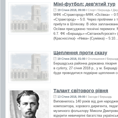
Міні-футбол: дев’ятий тур
19 Січня 2018, 09:00
/
Спорт
/
Бершадь
/
Джу
МФК «Стражгород»-МФК «Осіївка» – 0:5
«Стражгород» – 5:0. Через проблеми з
прибути в Шляхову. В обох запланован
Осіївки присуджено технічні перемоги.
6:7. ФК «Бершадь»-«СвітанокАгросвіт» 
(Красносілка)- «Нива» (Сумівка) – 5:10..
Щеплення проти сказу
19 Січня 2018, 01:00
/
Оголошення
/
Бершад
Бершадська районна державна лікарня 
в суботу, 27 січня 2018 р., у м. Бершад
буде проводитися подвірне щеплення соб
Талант світового рівня
13 Січня 2018, 09:00
/
Заходи
/
Бершадь
Виповнилось 140 років від дня народже
композитора, хорового диригента, педаг
музичного фольклору Миколи Дмитрови
відкрити невичерпні багатства українськ