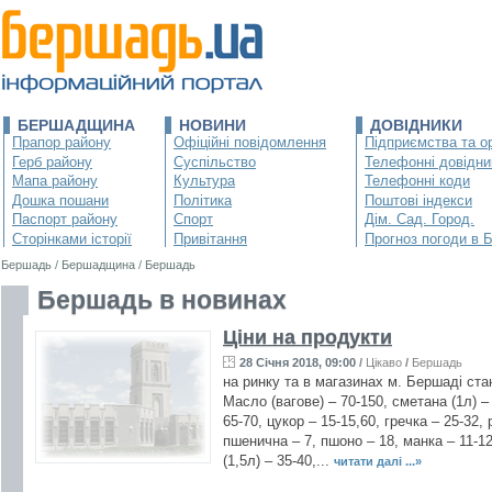
БЕРШАДЩИНА
НОВИНИ
ДОВІДНИКИ
Прапор району
Офіційні повідомлення
Підприємства та ор
Герб району
Суспільство
Телефонні довідни
Мапа району
Культура
Телефонні коди
Дошка пошани
Політика
Поштові індекси
Паспорт району
Спорт
Дім. Сад. Город.
Сторінками історії
Привітання
Прогноз погоди в 
Бершадь
/
Бершадщина
/
Бершадь
Бершадь в новинах
Ціни на продукти
28 Січня 2018, 09:00
/
Цікаво
/
Бершадь
на ринку та в магазинах м. Бершаді стано
Масло (вагове) – 70-150, сметана (1л) – 
65-70, цукор – 15-15,60, гречка – 25-32, 
пшенична – 7, пшоно – 18, манка – 11-12,
(1,5л) – 35-40,...
читати далі ...»