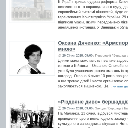
В Україні триває судова реформа. Ключ
незалежного та справедливого суду, дія
європейській системі цінностей, буде 
гарантованих Конституцією України. 29 
підписав укази, якими передбачено лікв
апеляційної інстанцій. У Вінницькій обла
Оксана Дяченко: «Армспорт
мною»
20 Січня 2018, 09:00
/
Персоналії
/
Бершадь
Днями мала можливість і велике задово
жінкою з Війтівки – Оксаною Олексіївно
уже була учасником різних змагань із а
нагород. Оксана більше 10 років працює 
а ще тренує дітей і часто організовує с
захоплюється вишивкою. Це...
читати дал
«Різдвяне диво» бершадців
20 Січня 2018, 09:00
/
Заходи
/
Бершадь
/
Ба
На Маланки, 13 січня, відбувся мистець
проведення цього велелюдного заходу – 
культурного заповідника «Буша» в Ямпіл