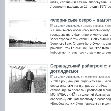
шлях, сповнений важких випробувань і 
Леонтович народився 13 грудня 1877 рок
Флоринське озеро – пам’я
13 Січня 2018, 09:00
/
Цікаво
/
Бершадь
/
Бир
У Вінницькому обласному виробничому у
господарству у фактичного користувача
зареєстровано три ставки. Найбільший із
Зеленого Гаю. Ставом його було названо
районної, так і сільської. Виникає пита
Інформую читачів, що «став – це штучн
Бершадський райагроліс: л
доглядаємо!
13 Січня 2018, 09:00
/
В громадах
/
Бершадь
У 2017 році дочірнє підприємство «Бер
серед аналогічних підприємств області.
становище та проблеми розповіли лісн
МОЧУЛЬСЬКИЙ та головний бухгалтер П
обласному спеціалізованому лісогоспо
«Віноблагроліс» були передані за рішен