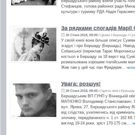
Бершадського району взяли участь голо
Стефанцов, голова районної ради Миха
культури і туризму РДА Надія Герасимчу
За рядками спогадів Марії
20 Січня 2018, 09:00
/
Цікаво
/
Бершадь
/
Сум
У своїй книзі вона більше описує Сумів
згадує і про Бершаду (Бершадь). Навод
Собанської (переклав Тарас Морочинськ
костьол в Бершаду за 18 верст від Сумі
розмальована хорошим італійським ма
Жив там у цей час пан Фридерик...
читат
Увага: розшук!
20 Січня 2018, 09:00
/
Гаряча лінія
/
Бершадь
Бершадським ВП ГУНП у Вінницькій обл
МАТІЄНКО Володимир Станіславович, 9.
вул. Ярова, 27, Бершадського району Ві
від слідства, ухиляючись від криміналь
злочину, передбаченого ч. 1 ст. 162 КК
вигляд 19-24 роки, зріст 170-175 см,...
ч