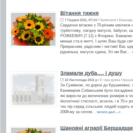
Вітання тижня
7 Грудня 2011, 07:14
/
Привітання
/
Бершадь
Сердечно вітаємо з 70-річним ювілеєм 
турботливу, лагідну матусю, бабусю, ш
РОЖКЕВИЧ (7.12) з Флорино. Бажаємо в
менше ста в житті, І шлях Ваш буде сві
Прекрасним, радісним і чистим! Вас щи
рідненька, матусю єдина, Усі ми Вас...
Зламали дуба…. і душу
22 Листопада 2011 р
/
Є така думка
/
Крушин
За Сумівкою, по дорозі до Крушинівки, 
Казимиром Собанським було посаджено дв
які виросли до величезних розмірів в ч
біологічної стиглості, всохли, і в 70-х 
тих пір серед сільських людей ходить м
2008-му за селом...
читати далі ...»
Шановні аграрії Бершадщи