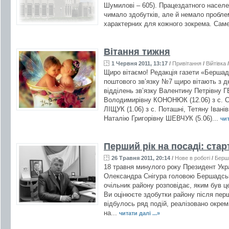
Шумилові – 605). Працездатного населен
чимало здобутків, але й немало проблем 
характерних для кожного зокрема. Саме
Вітання тижня
1 Червня 2011, 13:17
/
Привітання
/
Війтівка
Щиро вітаємо! Редакція газети «Бершадс
поштового зв’язку №7 щиро вітають з д
відділень зв’язку Валентину Петрівну ГЕ
Володимирівну КОНОНЮК (12.06) з с. С
ЛІЩУК (1.06) з с. Поташні, Тетяну Івані
Наталію Григорівну ШЕВЧУК (5.06)...
чит
Перший рік на посаді: ста
26 Травня 2011, 20:14
/
Нове в роботі
/
Берш
18 травня минулого року Президент Укр
Олександра Снігура головою Бершадсько
очільник району розповідає, яким був 
Ви оцінюєте здобутки району після перш
відбулось ряд подій, реалізовано окрем
на...
читати далі ...»