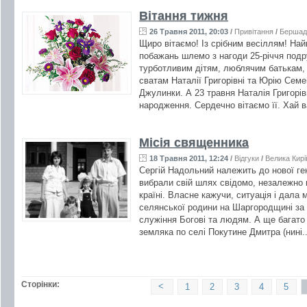
Вітання тижня
26 Травня 2011, 20:03
/
Привітання
/
Бершад
Щиро вітаємо! Із срібним весіллям! Найк
побажань шлемо з нагоди 25-річчя под
турботливим дітям, люблячим батькам, се
сватам Наталії Григорівні та Юрію Се
Джулинки. А 23 травня Наталія Григорів
народження. Сердечно вітаємо її. Хай 
Місія священника
18 Травня 2011, 12:24
/
Відгуки
/
Велика Кирі
Сергій Надольний належить до нової ге
вибрали свій шлях свідомо, незалежно в
країні. Власне кажучи, ситуація і дала 
селянської родини на Шаргородщині за 
служіння Богові та людям. А ще багато
земляка по селі Покутине Дмитра (нині.
Сторінки:
<
1
2
3
4
5