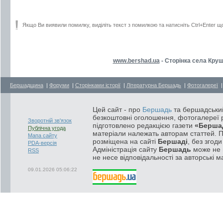
Якщо Ви виявили помилку, виділіть текст з помилкою та натисніть Ctrl+Enter щ
www.bershad.ua
- Сторінка села Круш
Бершадщина
|
Форуми
|
Сторінками історії
|
Літературна Бершадь
|
Фотогалереї
Цей сайт - про
Бершадь
та бершадський
безкоштовні оголошення, фотогалереї р
Зворотній зв'язок
підготовлено редакцією газети
«Берша
Публічна угода
матеріали належать авторам статтей. 
Мапа сайту
розміщена на сайті
Бершаді
, без згод
PDA-версія
Адміністрація сайту
Бершадь
може не п
RSS
не несе відповідальності за авторські м
09.01.2026 05:06:22