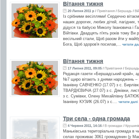
Вітання тижня
20 Липня 2011 р
/
Привітання
/
Бершадь
/
Ві
Із срібними весіллями! Сердечно вітаєм
наших дорогих, любих дітей, лагідних, 
дідуся та бабусю Миколу Івановича і Г
Війтівки. Двадцять п'ять років тому Ви 
весільний стали, Щоб разом йти у майб
Бога, Щоб здоров'я посилав,...
читати дал
Вітання тижня
17 Липня 2011, 09:05
/
Привітання
/
Бершад
Редакція газети «Бершадський край», ад
№7 щиро вітають з днями народжень – н
Іванівну САВЧЕНКО (17.07) з с. Бирлі
ТВАРДІЄВИЧА (27.07) з с. Дяківки, лис
з с. Сумівки, Олену Михайлівну БАТЮК 
Іванівну КУЗИК (26.07) з с....
читати далі .
Три села - одна громада
4 Червня 2011, 14:16
/
В громадах
/
Крушині
Маньківська територіальна громада в чи
селах проживає 3061 громадянин (у Мань