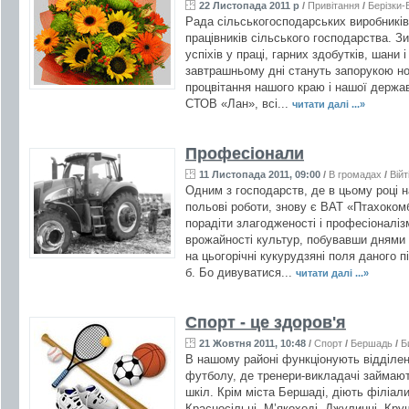
22 Листопада 2011 р
/
Привітання
/
Берізки-
Рада сільськогосподарських виробників
працівників сільського господарства. Зи
успіхів у праці, гарних здобутків, шани 
завтрашньому дні стануть запорукою нов
процвітання нашого краю і нашої держав
СТОВ «Лан», всі...
читати далі ...»
Професіонали
11 Листопада 2011, 09:00
/
В громадах
/
Війт
Одним з господарств, де в цьому році на
польові роботи, знову є ВАТ «Птахоком
порадіти злагодженості і професіоналіз
врожайності культур, побувавши днями н
на цьогорічні кукурудзяні поля даного 
б. Бо дивуватися...
читати далі ...»
Спорт - це здоров'я
21 Жовтня 2011, 10:48
/
Спорт
/
Бершадь
/
Б
В нашому районі функціонують відділен
футболу, де тренери-викладачі займают
шкіл. Крім міста Бершаді, діють філіали 
Красносільці, М’якоході, Джулинці, Круш