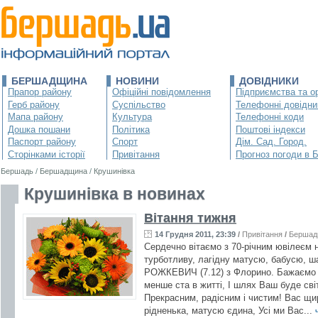
БЕРШАДЩИНА
НОВИНИ
ДОВІДНИКИ
Прапор району
Офіційні повідомлення
Підприємства та ор
Герб району
Суспільство
Телефонні довідни
Мапа району
Культура
Телефонні коди
Дошка пошани
Політика
Поштові індекси
Паспорт району
Спорт
Дім. Сад. Город.
Сторінками історії
Привітання
Прогноз погоди в 
Бершадь
/
Бершадщина
/
Крушинівка
Крушинівка в новинах
Вітання тижня
14 Грудня 2011, 23:39
/
Привітання
/
Бершад
Сердечно вітаємо з 70-річним ювілеєм 
турботливу, лагідну матусю, бабусю, ш
РОЖКЕВИЧ (7.12) з Флорино. Бажаємо в
менше ста в житті, І шлях Ваш буде сві
Прекрасним, радісним і чистим! Вас щи
рідненька, матусю єдина, Усі ми Вас...