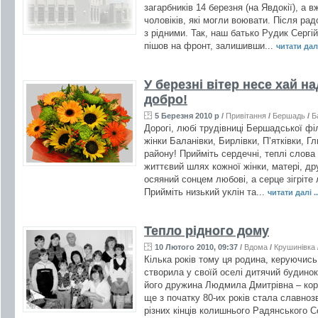
загарбників 14 березня (на Явдокії), а в
чоловіків, які могли воювати. Після рад
з рідними. Так, наш батько Рудик Сергі
пішов на фронт, залишивши...
читати далі
У березні вітер несе хай над
добро!
5 Березня 2010 р
/
Привітання
/
Бершадь
/
Б
Дорогі, любі трудівниці Бершадської фі
жінки Баланівки, Бирлівки, П’ятківки, Г
району! Прийміть сердечні, теплі слова 
життєвий шлях кожної жінки, матері, д
осяяний сонцем любові, а серце зігріте
Прийміть низький уклін та...
читати далі ..
Тепло рідного дому
10 Лютого 2010, 09:37
/
Вдома
/
Крушинівка
Кілька років тому ця родина, керуючис
створила у своїй оселі дитячий будинок 
його дружина Людмила Дмитрівна – корі
ще з початку 80-их років стала славно
різних кінців колишнього Радянського Со