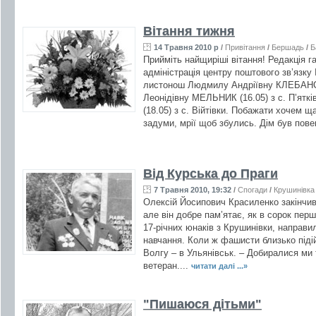
Вітання тижня
14 Травня 2010 р
/
Привітання
/
Бершадь
/
Б
Прийміть найщиріші вітання! Редакція 
адміністрація центру поштового зв’язк
листонош Людмилу Андріївну КЛЕБАНСЬК
Леонідівну МЕЛЬНИК (16.05) з с. П’ят
(18.05) з с. Війтівки. Побажати хочем щ
задуми, мрії щоб збулись. Дім був пове
Від Курська до Праги
7 Травня 2010, 19:32
/
Спогади
/
Крушинівка
Олексій Йосипович Красиленко закінчив 
але він добре пам’ятає, як в сорок перш
17-річних юнаків з Крушинівки, направ
навчання. Коли ж фашисти близько піді
Волгу – в Ульянівськ. – Добиралися ми 
ветеран....
читати далі ...»
"Пишаюся дітьми"