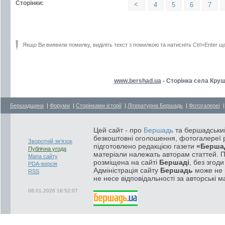
Сторінки:
<
4
5
6
7
Якщо Ви виявили помилку, виділіть текст з помилкою та натисніть Ctrl+Enter щ
www.bershad.ua
- Сторінка села Круш
Бершадщина
|
Форуми
|
Сторінками історії
|
Літературна Бершадь
|
Фотогалереї
Цей сайт - про
Бершадь
та бершадський
безкоштовні оголошення, фотогалереї р
Зворотній зв'язок
підготовлено редакцією газети
«Берша
Публічна угода
матеріали належать авторам статтей. 
Мапа сайту
розміщена на сайті
Бершаді
, без згод
PDA-версія
Адміністрація сайту
Бершадь
може не п
RSS
не несе відповідальності за авторські м
08.01.2026 16:52:07