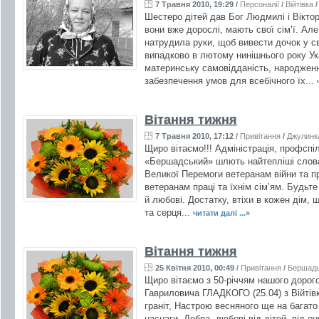
7 Травня 2010, 19:29
/
Персоналії
/
Війтівка
Шестеро дітей дав Бог Людмилі і Віктору
вони вже дорослі, мають свої сім’ї. Але
натрудила руки, щоб вивести дочок у сві
випадково в лютому нинішнього року Ук
материнську самовідданість, народження
забезпечення умов для всебічного їх...
Вітання тижня
7 Травня 2010, 17:12
/
Привітання
/
Джулинк
Щиро вітаємо!!! Адміністрація, профспі
«Бершадський» шлють найтепліші слова в
Великої Перемоги ветеранам війни та пр
ветеранам праці та їхнім сім’ям. Будьте
й любові. Достатку, втіхи в кожен дім, 
та серця...
читати далі ...»
Вітання тижня
25 Квітня 2010, 00:49
/
Привітання
/
Бершад
Щиро вітаємо з 50-річчям нашого дорогог
Гавриловича ГЛАДКОГО (25.04) з Війтівк
граніт, Настрою весняного ще на багато 
наснаги, Добра, любові від дітей, від о