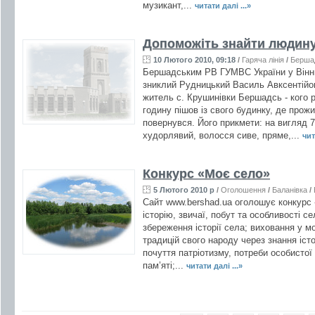
музикант,...
читати далі ...»
Допоможіть знайти людин
10 Лютого 2010, 09:18
/
Гаряча лінія
/
Берша
Бершадським РВ ГУМВС України у Вінни
зниклий Рудницький Василь Авксентійови
житель с. Крушинівки Бершадсь - кого р
годину пішов із свого будинку, де прожи
повернувся. Його прикмети: на вигляд 70
худорлявий, волосся сиве, пряме,...
чит
Конкурс «Моє село»
5 Лютого 2010 р
/
Оголошення
/
Баланівка
/
Сайт www.bershad.ua оголошує конкурс
історію, звичаї, побут та особливості 
збереження історії села; виховання у м
традицій свого народу через знання іс
почуття патріотизму, потреби особистої
пам’яті;...
читати далі ...»