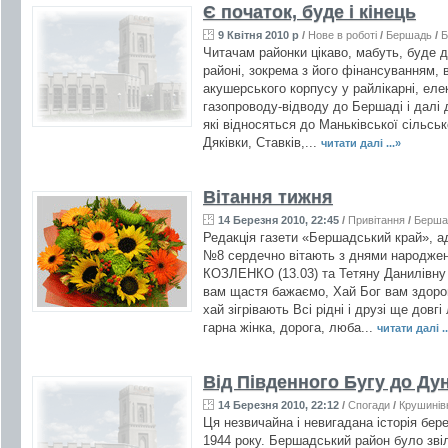
Є початок, буде і кінець
9 Квітня 2010 р
/
Нове в роботі
/
Бершадь
/
Б
Читачам районки цікаво, мабуть, буде д
районі, зокрема з його фінансуванням, в
акушерського корпусу у райлікарні, ел
газопроводу-відводу до Бершаді і далі д
які відносяться до Маньківської сільськ
Дяківки, Ставків,...
читати далі ...»
Вітання тижня
14 Березня 2010, 22:45
/
Привітання
/
Берша
Редакція газети «Бершадський край», ад
№8 сердечно вітають з днями народжен
КОЗЛЕНКО (13.03) та Тетяну Данилівн
вам щастя бажаємо, Хай Бог вам здоров
хай зігрівають Всі рідні і друзі ще довгі
гарна жінка, дорога, люба...
читати далі ..
Від Південного Бугу до Ду
14 Березня 2010, 22:12
/
Спогади
/
Крушинів
Ця незвичайна і невигадана історія бер
1944 року. Бершадський район було зві