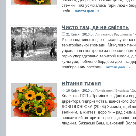
стежині Тобі усміхались гарні люди без
неба...
читати далі ...»
Чисто там, де не смітять
21 Квітня 2010 р
/
Актуально
/
Крушинівка
/
У справедливості цього вислову легко п
територіальної громади. Минулого тижн
управління і контролю за проведенням 
гарно упорядковано території школи, діл
культури, побілено бордюри доріг та дер
прибиранням застали...
читати далі ...»
Вітання тижня
16 Квітня 2010 р
/
Привітання
/
Бирлівка
/
Дж
Колектив ПСП «Промінь» с. Дяківки сер
директора підприємства, шановного В
ДОВГОПОЛЮКА (20.04) Зичимо, щоб зд
великим, а життєві доро ги – радісним
непохитний авторитет прин - ципової, на
людини. Бажаємо Вам, шановний Волод