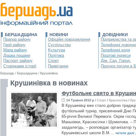
БЕРШАДЩИНА
НОВИНИ
ДОВІДНИКИ
Прапор району
Офіційні повідомлення
Підприємства та ор
Герб району
Суспільство
Телефонні довідни
Мапа району
Культура
Телефонні коди
Дошка пошани
Політика
Поштові індекси
Паспорт району
Спорт
Дім. Сад. Город.
Сторінками історії
Привітання
Прогноз погоди в 
Бершадь
/
Бершадщина
/
Крушинівка
Крушинівка в новинах
Футбольне свято в Крушин
14 Травня 2010 р
/
Спорт
/
Красносілка
/
Кру
В Крушинівці вже стало доброю традиці
футбольний турнір, присвячений Дню Пе
65-річчя Великої Перемоги. Окрім госпо
Маньківки, Красносілки і Шумилова. – 
заздалегідь, – розповідає організатор т
Крушинівської школи В.М....
читати далі .