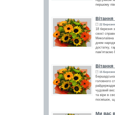
першому пів
Вітання
22 Березня 
18 березня 
своєї справ
Миколаївна 
днем народж
достатку, га
пам’ятаємо 
Вітання
15 Березня 
Бершадська 
головного сп
райдержадмі
чудовий вес
та віри в св
посмішок, щ
Ми вас в