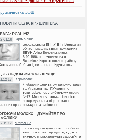
нига Пам’яті України. Село Крушинівка
Крушинівська ЗОШ
НОВИНИ СЕЛА КРУШИНІВКА
УВАГА: РОЗШУК!
Гаряча лінія
29.01.18
Бершадським ВП ГУНП у Вінницькій
області розшукується громадянка
БІГУН Аліна Володимирівна,
6.10.1996 р.н., уродженка с.
Веселівки Коростенського району
итомирської області, жителька с. Крушинівки...
ЩОБ ЛЮДЯМ ЖИЛОСЬ КРАЩЕ
В громадах
11.12.17
дь
/
Бирлівка
/
Велика Киріївка
/
Війтівка
/
Вовчок
/
Глинське
/
Голдашівка
/
Джулинка
/
Дяк
Я обраний депутатом районної ради
від Аграрної партії України по
територіальному виборчому округу
№17. Моя депутатська діяльність
зосереджена на відстоюванні
аконних прав громадян та вирішенні...
КУПУЮЧИ МОЛОКО – ДУМАЙТЕ ПРО
НАСЛІДКИ
Актуально
17.11.17
На сьогодні актуальною є проблема
якості харчових продуктів, від якої
значною мірою залежать здоров’я та