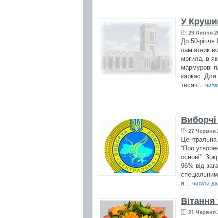
У Круши
29 Липня 2
До 50-річчя
пам’ятник во
могила, в як
мармурові п
каркас. Для 
тисяч...
читат
Виборчі
27 Червня 
Центральна 
“Про утворе
основі”. Зок
96% від зага
спеціальними
в...
читати дал
Вітання
21 Червня 