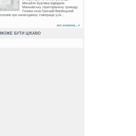
Михайло Бурлака відвідали
/
Крушинівка
/
Лісниче
/
Маньківка
/
Михайлівка
/
Осіївка
/
Сумівка
/
Тирлівка
/
Флорино
Маньківську територіальну громаду.
Голова села Григорій Вербецький
озповів про налагоджену співпрацю усіх...
всі новини...»
МОЖЕ БУТИ ЦІКАВО
ка
/
Тернівка
/
Устя
/
Флорино
/
Шляхова
/
Маньківка
/
Флорино