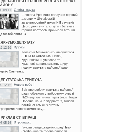
ВІДЗНАЧЕННЯ ПЕРШОВЕРЕСНЯ У ШКОЛАХ
РАЙОНУ
Освіта і наука
09.09.17
Шляхова Урочисто пролунав перший
дзвоник у Шляхівській
загальноосвітній школі І-ІІІ ступенів..
Цього дня і вчителі, і діти, і батьки з
о
гарним настроєм приймали вітання
ід гостей свята. З...
ДЯКУЄМО ДЕПУТАТУ
Відгуки
16.12.16
Колектив Маньківської амбулаторії
ЗПСМ та жителі Маньківки,
Крушинівки, Шумилова та
Красносілки виловлюють щиру
подяку депутату районної ради
ергію Савченку.
ДЕПУТАТСЬКА ТРИБУНА
Нове в роботі
02.12.16
Звіт про роботу депутата районної
ради, обраного у виборчому окрузі
№24 від політичної партії Блок Петра
Порошенка «Солідарність», голови
постійної комісії з питань
гропромислового комплексу,...
ПРИКЛАД СПІВПРАЦІ
В громадах
07.05.16
Голова райдержадміністрації Іван
Стефанцов та голова райради