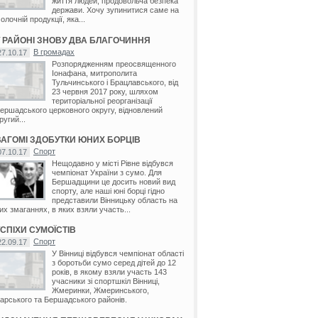
життя людей, продовольча безпека
держави. Хочу зупинитися саме на
олочній продукції, яка...
У РАЙОНІ ЗНОВУ ДВА БЛАГОЧИННЯ
В громадах
27.10.17
Розпорядженням преосвященного
Іонафана, митрополита
Тульчинського і Брацлавського, від
23 червня 2017 року, шляхом
територіальної реорганізації
ершадського церковного округу, відновлений
ругий...
ВАГОМІ ЗДОБУТКИ ЮНИХ БОРЦІВ
Спорт
07.10.17
Нещодавно у місті Рівне відбувся
чемпіонат України з сумо. Для
Бершадщини це досить новий вид
спорту, але наші юні борці гідно
представили Вінницьку область на
их змаганнях, в яких взяли участь...
УСПІХИ СУМОЇСТІВ
Спорт
22.09.17
У Вінниці відбувся чемпіонат області
з боротьби сумо серед дітей до 12
років, в якому взяли участь 143
учасники зі спортшкіл Вінниці,
Жмеринки, Жмеринського,
арського та Бершадського районів.