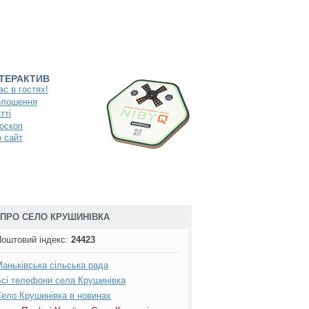
НТЕРАКТИВ
ас в гостях!
олошення
тті
оскоп
 сайт
ПРО СЕЛО КРУШИНІВКА
оштовий індекс
:
24423
аньківська сільська рада
сі телефони села Крушинівка
ело Крушинівка в новинах