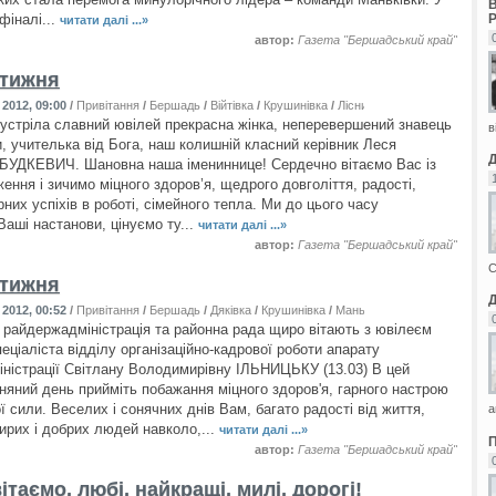
фіналі...
читати далі ...»
автор:
Газета "Бершадський край"
 тижня
2012, 09:00
/
Привітання
/
Бершадь
/
Війтівка
/
Крушинівка
/
Лісниче
/
Тернівка
/
Флорин
зустріла славний ювілей прекрасна жінка, неперевершений знавець
в
и, учителька від Бога, наш колишній класний керівник Леся
БУДКЕВИЧ. Шановна наша імениннице! Сердечно вітаємо Вас із
ення і зичимо міцного здоров’я, щедрого довголіття, радості,
рних успіхів в роботі, сімейного тепла. Ми до цього часу
Ваші настанови, цінуємо ту...
читати далі ...»
автор:
Газета "Бершадський край"
С
 тижня
2012, 00:52
/
Привітання
/
Бершадь
/
Дяківка
/
Крушинівка
/
Маньківка
/
Флорино
райдержадміністрація та районна рада щиро вітають з ювілеєм
еціаліста відділу організаційно-кадрової роботи апарату
ністрації Світлану Володимирівну ІЛЬНИЦЬКУ (13.03) В цей
няний день прийміть побажання міцного здоров'я, гарного настрою
ої сили. Веселих і сонячних днів Вам, багато радості від життя,
а
ирих і добрих людей навколо,...
читати далі ...»
автор:
Газета "Бершадський край"
ітаємо, любі, найкращі, милі, дорогі!