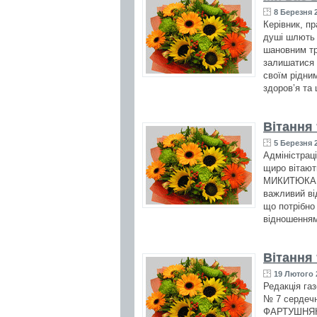
8 Березня 2
Керівник, п
душі шлють 
шановним тр
залишатися 
своїм рідни
здоров’я та 
Вітання
5 Березня 
Адміністрац
щиро вітают
МИКИТЮКА (4
важливий ві
що потрібно
відношенням
Вітання
19 Лютого 
Редакція га
№ 7 сердечн
ФАРТУШНЯК (