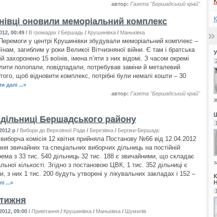
К
автор:
Газета "Бершадський край"
нівці оновили меморіальний комплекс
012, 00:49
/
В громадах
/
Бершадь
/
Крушинівка
/
Маньківка
 Перемоги у центрі Крушинівки збудували меморіальний комплекс –
їнам, загиблим у роки Великої Вітчизняної війни. Є там і братська
ій захоронено 15 воїнів, імена п’яти з них відомі. З часом окремі
лити полопали, повідпадали, потребував заміни й металевий
того, щоб відновити комплекс, потрібні були немалі кошти – 30
и далі ...»
автор:
Газета "Бершадський край"
Ж
 дільниці Бершадського району
2012 р
/
Вибори до Верховної Ради
/
Березівка
/
Берізки-Бершадські
/
Баланівка
/
Берша
виборча комісія 12 квітня прийняла Постанову №66 від 12.04.2012
ння звичайних та спеціальних виборчих дільниць на постійній
рема з 33 тис. 540 дільниць 32 тис. 188 є звичайними, що складає
з
льної кількості. Згідно з постановою ЦВК, 1 тис. 352 дільниці є
, з них 1 тис. 200 будуть утворені у лікувальних закладах і 152 –
і ...»
 тижня
2012, 09:00
/
Привітання
/
Крушинівка
/
Маньківка
/
Шумилів