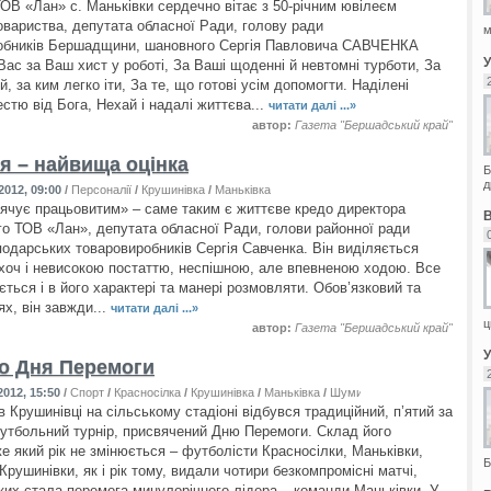
ОВ «Лан» с. Маньківки сердечно вітає з 50-річним ювілеєм
овариства, депутата обласної Ради, голову ради
м
робників Бершадщини, шановного Сергія Павловича САВЧЕНКА
ас за Ваш хист у роботі, За Ваші щоденні й невтомні турботи, За
й, за ким легко іти, За те, що готові усім допомогти. Наділені
стю від Бога, Нехай і надалі життєва...
читати далі ...»
автор:
Газета "Бершадський край"
я – найвища оцінка
Б
д
2012, 09:00
/
Персоналії
/
Крушинівка
/
Маньківка
ячує працьовитим» – саме таким є життєве кредо директора
го ТОВ «Лан», депутата обласної Ради, голови районної ради
подарських товаровиробників Сергія Савченка. Він виділяється
хоч і невисокою постаттю, неспішною, але впевненою ходою. Все
ться і в його характері та манері розмовляти. Обов’язковий та
ях, він завжди...
читати далі ...»
ц
автор:
Газета "Бершадський край"
до Дня Перемоги
012, 15:50
/
Спорт
/
Красносілка
/
Крушинівка
/
Маньківка
/
Шумилів
 Крушинівці на сільському стадіоні відбувся традиційний, п’ятий за
утбольний турнір, присвячений Дню Перемоги. Склад його
е який рік не змінюється – футболісти Красносілки, Маньківки,
Б
рушинівки, як і рік тому, видали чотири безкомпромісні матчі,
ких стала перемога минулорічного лідера – команди Маньківки. У