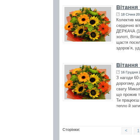
Вітання
18 Січня 20
Колектив ма
сердечно ві
ДЕРКАЧА (18
золоті, Віта
щастя посел
здоров’я, уд
Вітання
16 Грудня 2
З нагоди 60
дорогому, д
свату Микол
що прожив ти
Ти працюєш 
тепло й зати
Сторінки:
<
1