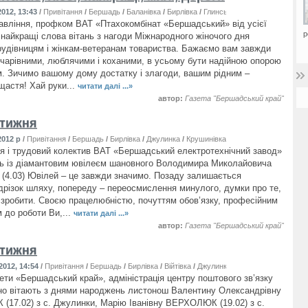
012, 13:43
/
Привітання
/
Бершадь
/
Баланівка
/
Бирлівка
/
Глинське
/
Джулинка
/
Дяківка
равління, профком ВАТ «Птахокомбінат «Бершадський» від усієї
р
найкращі слова вітань з нагоди Міжнародного жіночого дня
удівницям і жінкам-ветеранам товариства. Бажаємо вам завжди
чарівними, люблячими і коханими, в усьому бути надійною опорою
м. Зичимо вашому дому достатку і злагоди, вашим рідним –
щастя! Хай руки...
читати далі ...»
автор:
Газета "Бершадський край"
 тижня
2012 р
/
Привітання
/
Бершадь
/
Бирлівка
/
Джулинка
/
Крушинівка
/
Михайлівка
/
Романів
ія і трудовий колектив ВАТ «Бершадський електротехнічний завод»
ь із діамантовим ювілеєм шановного Володимира Миколайовича
.03) Ювілей – це завжди значимо. Позаду залишається
дрізок шляху, попереду – переосмислення минулого, думки про те,
 зробити. Своєю працелюбністю, почуттям обов’язку, професійним
 до роботи Ви,...
читати далі ...»
автор:
Газета "Бершадський край"
 тижня
2012, 14:54
/
Привітання
/
Бершадь
/
Бирлівка
/
Війтівка
/
Джулинка
/
Крушинівка
/
Лугова
зети «Бершадський край», адміністрація центру поштового зв’язку
о вітають з днями народжень листонош Валентину Олександрівну
17.02) з с. Джулинки, Марію Іванівну ВЕРХОЛЮК (19.02) з с.