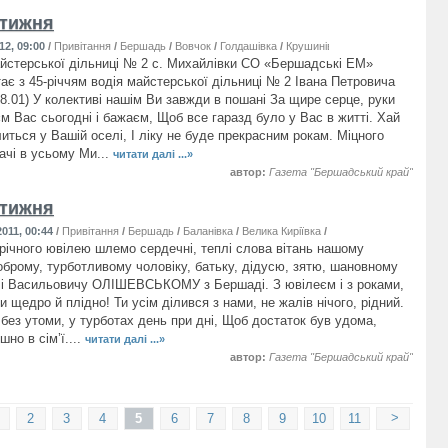
 тижня
12, 09:00
/
Привітання
/
Бершадь
/
Вовчок
/
Голдашівка
/
Крушинівка
/
Михайлівка
/
Теоф
йстерської дільниці № 2 с. Михайлівки СО «Бершадські ЕМ»
тає з 45-річчям водія майстерської дільниці № 2 Івана Петровича
.01) У колективі нашім Ви завжди в пошані За щире серце, руки
єм Вас сьогодні і бажаєм, Щоб все гаразд було у Вас в житті. Хай
иться у Вашій оселі, І ліку не буде прекрасним рокам. Міцного
ачі в усьому Ми...
читати далі ...»
автор:
Газета "Бершадський край"
 тижня
011, 00:44
/
Привітання
/
Бершадь
/
Баланівка
/
Велика Киріївка
/
Війтівка
/
Красносілка
/
-річного ювілею шлемо сердечні, теплі слова вітань нашому
оброму, турботливому чоловіку, батьку, дідусю, зятю, шановному
і Васильовичу ОЛІШЕВСЬКОМУ з Бершаді. З ювілеєм і з роками,
 щедро й плідно! Ти усім ділився з нами, не жалів нічого, рідний.
без утоми, у турботах день при дні, Щоб достаток був удома,
шно в сім’ї....
читати далі ...»
автор:
Газета "Бершадський край"
>
2
3
4
5
6
7
8
9
10
11