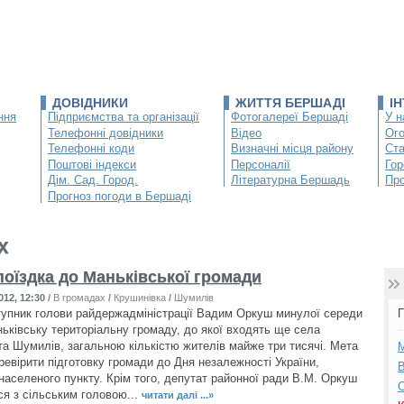
ДОВІДНИКИ
ЖИТТЯ БЕРШАДІ
І
ння
Підприємства та організації
Фотогалереї Бершаді
У н
Телефонні довідники
Відео
Ог
Телефонні коди
Визначні місця району
Ста
Поштові індекси
Персоналії
Гор
Дім. Сад. Город.
Літературна Бершадь
Про
Прогноз погоди в Бершаді
х
поїздка до Маньківської громади
012, 12:30
/
В громадах
/
Крушинівка
/
Шумилів
упник голови райдержадміністрації Вадим Оркуш минулої середи
П
ньківську територіальну громаду, до якої входять ще села
та Шумилів, загальною кількістю жителів майже три тисячі. Мета
М
ревірити підготовку громади до Дня незалежності України,
В
 населеного пункту. Крім того, депутат районної ради В.М. Оркуш
С
ся з сільським головою...
читати далі ...»