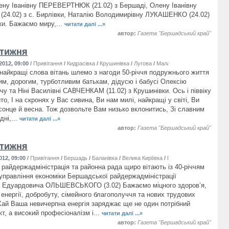
лену Іванівну ПЕРЕВЕРТНЮК (21.02) з Бершаді, Олену Іванівну
4.02) з с. Бирлівки, Наталію Володимирівну ЛУКАШЕНКО (24.02)
ки. Бажаємо миру,...
читати далі ...»
автор:
Газета "Бершадський край"
 тижня
2012, 09:00
/
Привітання
/
Кидрасівка
/
Крушинівка
/
Лугова
/
Мала Киріївка
/
Маньківка
/
 найкращі слова вітань шлемо з нагоди 50-річчя подружнього життя
м, дорогим, турботливим батькам, дідусю і бабусі Олексію
чу та Ніні Василівні САВЧЕНКАМ (11.02) з Крушинівки. Ось і піввіку
о, І на скронях у Вас сивина, Ви нам милі, найкращі у світі, Ви
 сонце й весна. Тож дозвольте Вам низько вклонитись, Зі славним
дні,...
читати далі ...»
автор:
Газета "Бершадський край"
 тижня
012, 09:00
/
Привітання
/
Бершадь
/
Баланівка
/
Велика Киріївка
/
Війтівка
/
Вовчок
/
Джул
райдержадміністрація та районна рада щиро вітають із 40-річчям
управління економіки Бершадської райдержадміністрації
 Едуардовича ОЛЬШЕВСЬКОГО (3.02) Бажаємо міцного здоров’я,
 енергії, добробуту, сімейного благополуччя та нових трудових
Хай Ваша невичерпна енергія заряджає ще не один потрібний
т, а високий професіоналізм і...
читати далі ...»
автор:
Газета "Бершадський край"