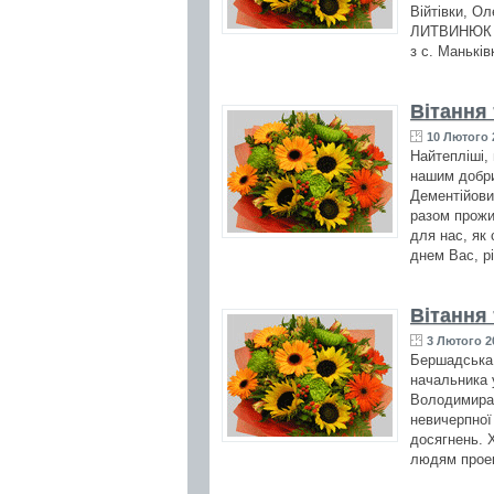
Війтівки, О
ЛИТВИНЮК (2
з с. Маньків
Вітання
10 Лютого 
Найтепліші,
нашим добри
Дементійови
разом прожит
для нас, як
днем Вас, рі
Вітання
3 Лютого 2
Бершадська 
начальника 
Володимира
невичерпної
досягнень. 
людям проек