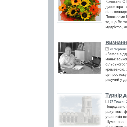
Колектив СТ
директора т
сільгоспви
Поважаємо В
те, що Ви то
мудрістю, че
Визнанн
20 Червня 
«Земля відд
маньківсько
сільськогос
кремезною, 
це простежує
рішучий у ді
Турнір 
27 Травня 2
Нещодавно в
рахунком, ф
учасників вж
Шумилова і К
підсумком я