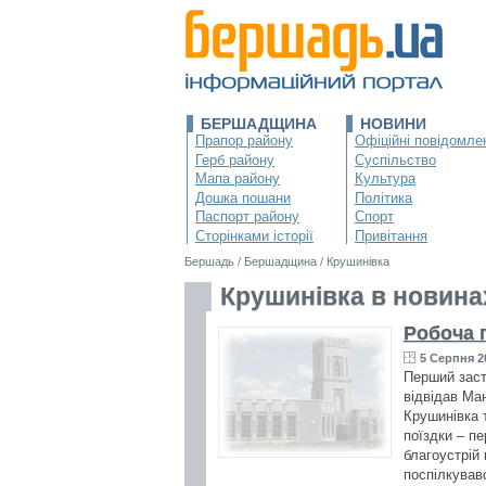
БЕРШАДЩИНА
НОВИНИ
Прапор району
Офіційні повідомле
Герб району
Суспільство
Мапа району
Культура
Дошка пошани
Політика
Паспорт району
Спорт
Сторінками історії
Привітання
Бершадь
/
Бершадщина
/
Крушинівка
Крушинівка в новина
Робоча 
5 Серпня 2
Перший заст
відвідав Ма
Крушинівка 
поїздки – пе
благоустрій
поспілкував