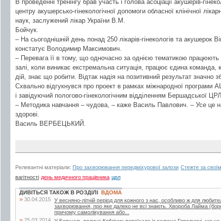
В проведенні тренінгу брав участь і голова асоціації акушерів-гінеко
центру акушерсько-гінекологічної допомоги обласної клінічної лікар
наук, заслужений лікар України В.М.
Бойчук.
– На сьогоднішній день понад 250 лікарів-гінекологів та акушерок 
констатує Володимир Максимович.
– Перевага її в тому, що одночасно за однією тематикою працюють і 
залі, коли виникає екстремальна ситуація, працює єдина команда, 
дій, знає що робити. Відтак надія на позитивний результат значно з
Схвально відгукнувся про проект в рамках міжнародної програми A
і завідуючий пологово-гінекологічним відділенням Бершадської ЦРЛ
– Методика навчання – чудова, – каже Василь Павлович. – Усе це н
здорові.
Василь ВЕРБЕЦЬКИЙ.
Релевантні матеріали:
Про захворювання передміхурової залози
Стежте за свої
вагітності
день медичного працівника
црл
ДИВІТЬСЯ ТАКОЖ В РОЗДІЛІ
ВДОМА
»
30.04.2015
У весняно-літній період для кожного з нас, особливо ж для любител
захворювання, про яке далеко не всі знають. Хвороба Лайма (боре
причому самолікування або...
»
25.03.2014
У Бершадь родина Кобзіних переїхала із селища Городниці, що на