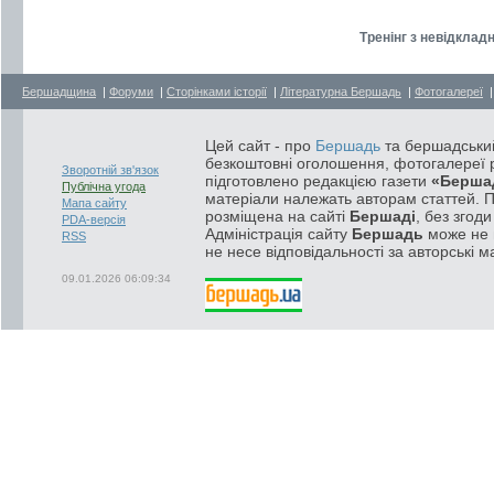
Тренінг з невідклад
Бершадщина
|
Форуми
|
Сторінками історії
|
Літературна Бершадь
|
Фотогалереї
Цей сайт - про
Бершадь
та бершадський
безкоштовні оголошення, фотогалереї р
Зворотній зв'язок
підготовлено редакцією газети
«Берша
Публічна угода
матеріали належать авторам статтей. 
Мапа сайту
розміщена на сайті
Бершаді
, без згод
PDA-версія
Адміністрація сайту
Бершадь
може не п
RSS
не несе відповідальності за авторські м
09.01.2026 06:09:34