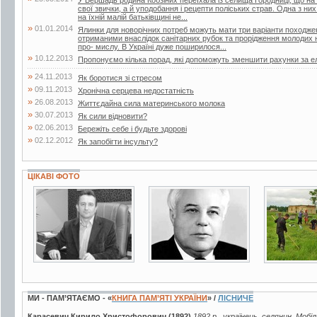
свої звички, а й уподобання і рецепти поліських страв. Одна з ни
на їхній малій батьківщині не...
»
01.01.2014
Ялинки для новорічних потреб можуть мати три варіанти походжен
отриманими внаслідок санітарних рубок та прорідження молодих 
про- мислу. В Україні дуже поширилося...
»
10.12.2013
Пропонуємо кілька порад, які допоможуть зменшити рахунки за е
»
24.11.2013
Як боротися зі стресом
»
09.11.2013
Хронічна серцева недостатність
»
26.08.2013
Життєдайна сила материнського молока
»
30.07.2013
Як сили відновити?
»
02.06.2013
Бережіть себе і будьте здорові
»
02.12.2012
Як запобігти інсульту?
ЦІКАВІ ФОТО
5 фото
5 фото
6 фото
МИ - ПАМ’ЯТАЄМО - «
КНИГА ПАМ’ЯТІ УКРАЇНИ
» /
ЛІСНИЧЕ
Карасевич Кирило Христофорович (1892)
1892 р., українець, селянин. Мобі