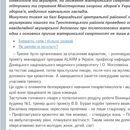
гінекологів та акушерок, на зниження материнської смертн
підтримки та сприяння Міністерства охорони здоров'я Украї
здоров'я, медичних навчальних закладів.
Минулого тижня на базі Бершадської центральної районної лі
акушерками нашого та Тростянецького районів проведено о
невідкладної акушерської допомоги при післяпологових матк
одна з основних причин материнської смертності не лише в Ук
Бережіть себе і будьте здорові
Як запобігти інсульту?
– Тренінг було організовано за класичним варіантом, – розповідає
проекту міжнародної програми ALARM в Україні, професор кафедри ак
Донецького національного медичного університету І.О. Могілевкіна.
на тестові завдання, потім прослухали лекцію, після чого на муля
допомоги при кровотечах. А завершилося заняття своєрідним заліко
учасників тренінгу.
Це один із елементів безперервного навчання лікарівгінекологів і а
щоб вони працювали як одна команда.
Заступник головного лікаря з поліклінічного розділу роботи Вінницьк
будинку №1, тренер цього проекту В.В. Буран подібні тренінги вв
Василівна переконана: окреслена проблема – не лише стаціонару, а 
– Профілактувати кровотечі ми теж можемо, – стверджує вона. – По
на амбулаторному рівні, планувати вагітності. Таким чином ми допо
зберігатимемо життя молодих жінок, дітей, сім’ї.