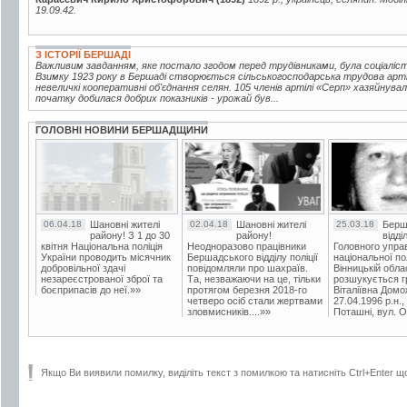
19.09.42.
З ІСТОРІЇ БЕРШАДІ
Важливим завданням, яке постало згодом перед трудівниками, була соціаліс
Взимку 1923 року в Бершаді створюється сільськогосподарська трудова артіл
невеличкі кооперативні об'єднання селян. 105 членів артілі «Серп» хазяйнува
початку добилася добрих показників - урожай був...
ГОЛОВНІ НОВИНИ БЕРШАДЩИНИ
06.04.18
Шановні жителі
02.04.18
Шановні жителі
25.03.18
Берш
району! З 1 до 30
району!
відді
квітня Національна поліція
Неодноразово працівники
Головного упра
України проводить місячник
Бершадського відділу поліції
національної пол
добровільної здачі
повідомляли про шахраїв.
Вінницькій обла
незареєстрованої зброї та
Та, незважаючи на це, тільки
розшукується гр
боєприпасів до неї.»»
протягом березня 2018-го
Віталіївна Домо
четверо осіб стали жертвами
27.04.1996 р.н.,
зловмисників....»»
Поташні, вул. Ос
Якщо Ви виявили помилку, виділіть текст з помилкою та натисніть Ctrl+Enter щ