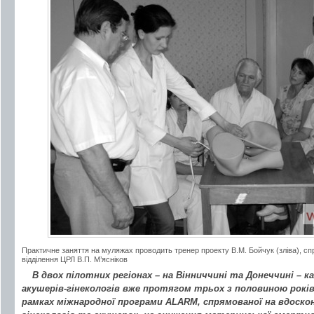
Практичне заняття на муляжах проводить тренер проекту В.М. Бойчук (зліва), сп
відділення ЦРЛ В.П. М’ясніков
В двох пілотних регіонах – на Вінниччині та Донеччині – ка
акушерів-гінекологів вже протягом трьох з половиною рокі
рамках міжнародної програми ALARM, спрямованої на вдоскон