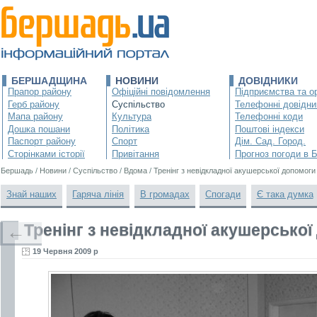
БЕРШАДЩИНА
НОВИНИ
ДОВІДНИКИ
Прапор району
Офіційні повідомлення
Підприємства та ор
Герб району
Суспільство
Телефонні довідни
Мапа району
Культура
Телефонні коди
Дошка пошани
Політика
Поштові індекси
Паспорт району
Спорт
Дім. Сад. Город.
Сторінками історії
Привітання
Прогноз погоди в 
Бершадь
/
Новини
/
Суспільство
/
Вдома
/
Тренінг з невідкладної акушерської допомоги
Знай наших
Гаряча лінія
В громадах
Спогади
Є така думка
Тренінг з невідкладної акушерсько
←
19 Червня 2009 р