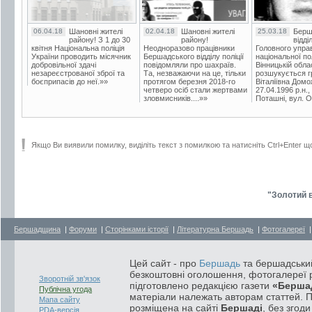
06.04.18
Шановні жителі
02.04.18
Шановні жителі
25.03.18
Берш
району! З 1 до 30
району!
відді
квітня Національна поліція
Неодноразово працівники
Головного упра
України проводить місячник
Бершадського відділу поліції
національної пол
добровільної здачі
повідомляли про шахраїв.
Вінницькій обла
незареєстрованої зброї та
Та, незважаючи на це, тільки
розшукується гр
боєприпасів до неї.»»
протягом березня 2018-го
Віталіївна Домо
четверо осіб стали жертвами
27.04.1996 р.н.,
зловмисників....»»
Поташні, вул. Ос
Якщо Ви виявили помилку, виділіть текст з помилкою та натисніть Ctrl+Enter щ
"Золотий в
Бершадщина
|
Форуми
|
Сторінками історії
|
Літературна Бершадь
|
Фотогалереї
Цей сайт - про
Бершадь
та бершадський
безкоштовні оголошення, фотогалереї р
Зворотній зв'язок
підготовлено редакцією газети
«Берша
Публічна угода
матеріали належать авторам статтей. 
Мапа сайту
розміщена на сайті
Бершаді
, без згод
PDA-версія