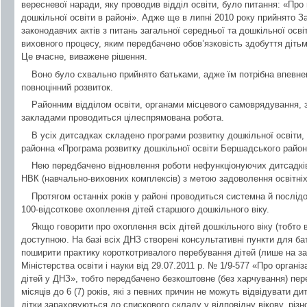
вересневої наради, яку проводив відділ освіти, було питання: «Пр
дошкільної освіти в районі». Адже ще в липні 2010 року прийнято З
законодавчих актів з питань загальної середньої та дошкільної осві
виховного процесу, яким передбачено обов’язковість здобуття дітьми
Це вчасне, виважене рішення.
Воно було схвально прийнято батьками, адже їм потрібна впевнен
повноцінний розвиток.
Районним відділом освіти, органами місцевого самоврядування,
закладами проводиться цілеспрямована робота.
В усіх дитсадках складено програми розвитку дошкільної освіти,
районна «Програма розвитку дошкільної освіти Бершадського району
Нею передбачено відновлення роботи нефункціонуючих дитсадків,
НВК (навчально-виховних комплексів) з метою задоволення освітніх
Протягом останніх років у районі проводиться системна й послідо
100-відсоткове охоплення дітей старшого дошкільного віку.
Якщо говорити про охоплення всіх дітей дошкільного віку (тобто від
доступною. На базі всіх ДНЗ створені консультативні пункти для бат
поширити практику короткотривалого перебування дітей (лише на за
Міністерства освіти і науки від 29.07.2011 р. № 1/9-577 «Про орган
дітей у ДНЗ», тобто передбачено безкоштовне (без харчування) пере 
місяців до 6 (7) років, які з певних причин не можуть відвідувати д
дітки зараховуються до спискового складу у відповідну вікову, різ