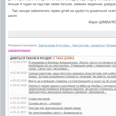
більше 4 годин на підставі заяви батьків, наявних медичних довідок
Такі заходи забезпечать право дітей на здобуття дошкільної освіт
школі.
Марія ЦИМБАЛЮК
Релевантні матеріали:
Завтра може бути пізно...
Конституцію - напам'ять!
Починат
самоврядування
ДИВІТЬСЯ ТАКОЖ В РОЗДІЛІ
Є ТАКА ДУМКА
»
15.06.2018
Я проживаю в Берізках-Бершадських. Досить часто зустрічаю в періо
проблемою цін на сире молоко. Утримання корів у приватному го
селах. Свого часу дві корівки...
»
01.04.2018
Скільки пам’ятаю, наші депутати змінюють Конституцію «під себе»
краще. За роки незалежності кількість українців, які живуть за меж
»
03.03.2018
Відгук на публікацію «Замітки з історії Бершаді» в газеті за 26 січн
»
19.01.2018
Непрості умови нашого сьогодення та війна на Донбасі з окупант
зобов’язаний приймати відповідні рішення, які інколи суперечать
забезпечують виконання бойового завдання, збереження...
»
12.01.2018
Слово про матір
»
22.12.2017
Основа життя – здоров’я
»
01.12.2017
Підстав для звинувачення лікаря немає
»
25.11.2017
Не перетворюймо свято у формальність