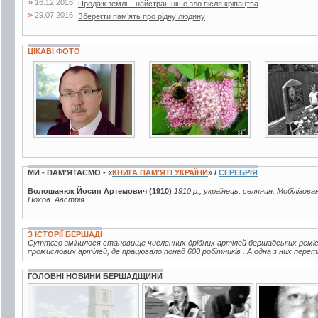
»
16.12.2016
Продаж землі – найстрашніше зло після кріпацтва
»
29.07.2016
Зберегти пам’ять про рідну людину
ЦІКАВІ ФОТО
2 фото
48 фото
2 фото
МИ - ПАМ’ЯТАЄМО - «
КНИГА ПАМ’ЯТІ УКРАЇНИ
» /
СЕРЕБРІЯ
Волошанюк Йосип Артемович (1910)
1910 р., українець, селянин. Мобілізова
Похов. Австрія.
З ІСТОРІЇ БЕРШАДІ
Суттєво змінилося становище численних дрібних артілей бершадських ремісни
промислових артілей, де працювало понад 600 робітників . А одна з них пере
ГОЛОВНІ НОВИНИ БЕРШАДЩИНИ