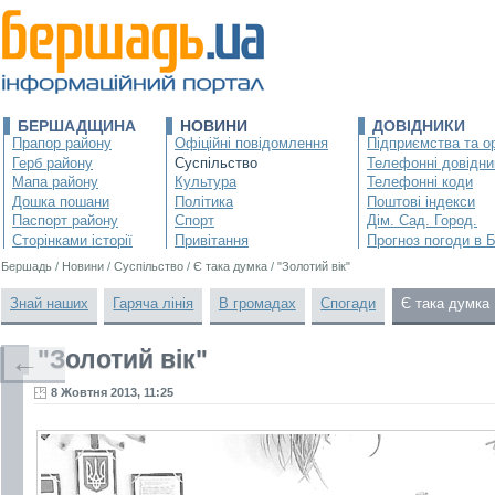
БЕРШАДЩИНА
НОВИНИ
ДОВІДНИКИ
Прапор району
Офіційні повідомлення
Підприємства та ор
Герб району
Суспільство
Телефонні довідни
Мапа району
Культура
Телефонні коди
Дошка пошани
Політика
Поштові індекси
Паспорт району
Спорт
Дім. Сад. Город.
Сторінками історії
Привітання
Прогноз погоди в 
Бершадь
/
Новини
/
Суспільство
/
Є така думка
/
"Золотий вік"
Знай наших
Гаряча лінія
В громадах
Спогади
Є така думка
"Золотий вік"
←
8 Жовтня 2013, 11:25