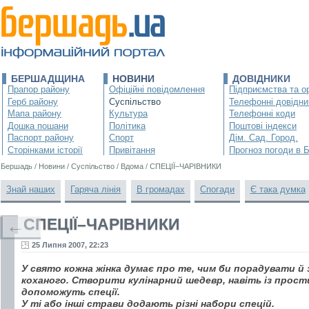
БЕРШАДЩИНА
НОВИНИ
ДОВІДНИКИ
Прапор району
Офіційні повідомлення
Підприємства та ор
Герб району
Суспільство
Телефонні довідни
Мапа району
Культура
Телефонні коди
Дошка пошани
Політика
Поштові індекси
Паспорт району
Спорт
Дім. Сад. Город.
Сторінками історії
Привітання
Прогноз погоди в 
Бершадь
/
Новини
/
Суспільство
/
Вдома
/
СПЕЦІЇ–ЧАРІВНИКИ
Знай наших
Гаряча лінія
В громадах
Спогади
Є така думка
СПЕЦІЇ–ЧАРІВНИКИ
←
25 Липня 2007, 22:23
У свято кожна жінка думає про те, чим би порадувати й
коханого. Створити кулінарний шедевр, навіть із прост
допоможуть спеції.
У ті або інші страви додають різні набори спецій.