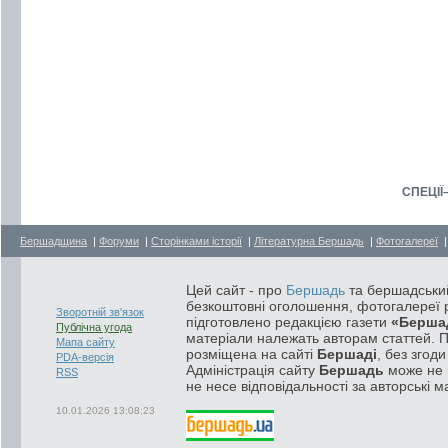
СПЕЦІЇ
Бершадщина
|
Форуми
|
Сторінками історії
|
Літературна Бершадь
|
Фотогалереї
Цей сайт - про
Бершадь
та бершадський
безкоштовні оголошення, фотогалереї р
Зворотній зв'язок
підготовлено редакцією газети
«Берша
Публічна угода
матеріали належать авторам статтей. 
Мапа сайту
розміщена на сайті
Бершаді
, без згод
PDA-версія
Адміністрація сайту
Бершадь
може не п
RSS
не несе відповідальності за авторські м
10.01.2026 13:08:23