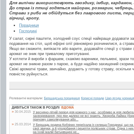
Для випічки використовують гвоздику, імбир, кардамон, а
До страв із птиці годяться майоран, розмарин, чебрець,
Страви з риби не обійдуться без лаврового листа, перцю
гірчиці, кропу.
Порадниця
Господині
У салат, сирні паштети, холодний соус спеції найкраще додавати за
подавання на стіл, щоб ефірні олії рівномірно розчинилися, а страв
Якщо ви смажите, випікаєте або варите, додавайте спеції у страви 
аромат не зник при тривалому приготуванні.
У котлети й вироби з фаршем, скажімо вареники, пельмені, зрази то
аромат не зникне разом з парою, а буде надійно захищений скорин
Свіжі ароматні трави, звичайно, додають у готову страву, оскільки 
повністю руйнується.
Релевантні матеріали:
Бершадська порадниця
Корисні поради
Цар-ягода чорниця
ДИВІТЬСЯ ТАКОЖ В РОЗДІЛІ
ВДОМА
»
30.04.2015
У весняно-літній період для кожного з нас, особливо ж для любител
захворювання, про яке далеко не всі знають. Хвороба Лайма (боре
причому самолікування або...
»
25.03.2014
У Бершадь родина Кобзіних переїхала із селища Городниці, що на
свої звички, а й уподобання і рецепти поліських страв. Одна з ни
на їхній малій батьківщині не...