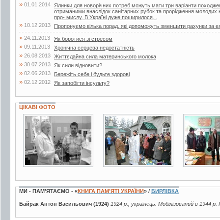
»
01.01.2014
Ялинки для новорічних потреб можуть мати три варіанти походжен
отриманими внаслідок санітарних рубок та прорідження молодих 
про- мислу. В Україні дуже поширилося...
»
10.12.2013
Пропонуємо кілька порад, які допоможуть зменшити рахунки за е
»
24.11.2013
Як боротися зі стресом
»
09.11.2013
Хронічна серцева недостатність
»
26.08.2013
Життєдайна сила материнського молока
»
30.07.2013
Як сили відновити?
»
02.06.2013
Бережіть себе і будьте здорові
»
02.12.2012
Як запобігти інсульту?
ЦІКАВІ ФОТО
7 фото
3 фото
3 фото
МИ - ПАМ’ЯТАЄМО - «
КНИГА ПАМ’ЯТІ УКРАЇНИ
» /
БИРЛІВКА
Байрак Антон Васильович (1924)
1924 р., українець. Мобілізований в 1944 р.