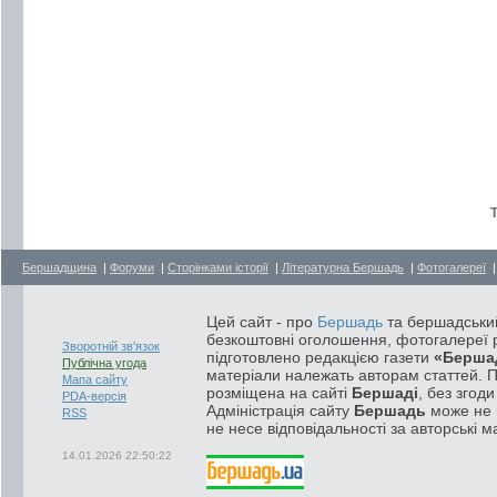
Т
Бершадщина
|
Форуми
|
Сторінками історії
|
Літературна Бершадь
|
Фотогалереї
Цей сайт - про
Бершадь
та бершадський
безкоштовні оголошення, фотогалереї р
Зворотній зв'язок
підготовлено редакцією газети
«Берша
Публічна угода
матеріали належать авторам статтей. 
Мапа сайту
розміщена на сайті
Бершаді
, без згод
PDA-версія
Адміністрація сайту
Бершадь
може не п
RSS
не несе відповідальності за авторські м
14.01.2026 22:50:22