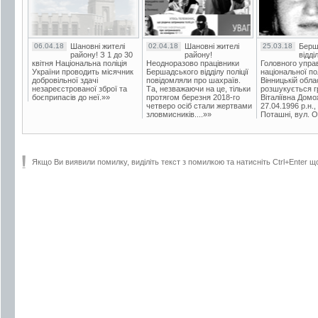
06.04.18
Шановні жителі
02.04.18
Шановні жителі
25.03.18
Берш
району! З 1 до 30
району!
відді
квітня Національна поліція
Неодноразово працівники
Головного упра
України проводить місячник
Бершадського відділу поліції
національної пол
добровільної здачі
повідомляли про шахраїв.
Вінницькій обла
незареєстрованої зброї та
Та, незважаючи на це, тільки
розшукується гр
боєприпасів до неї.»»
протягом березня 2018-го
Віталіївна Домо
четверо осіб стали жертвами
27.04.1996 р.н.,
зловмисників....»»
Поташні, вул. Ос
Якщо Ви виявили помилку, виділіть текст з помилкою та натисніть Ctrl+Enter щ