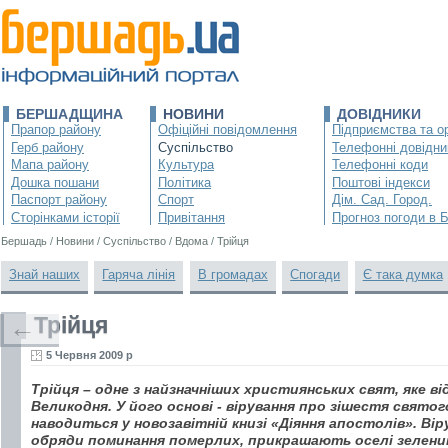
БЕРШАДЩИНА
НОВИНИ
ДОВІДНИКИ
Прапор району
Офіційні повідомлення
Підприємства та ор
Герб району
Суспільство
Телефонні довідни
Мапа району
Культура
Телефонні коди
Дошка пошани
Політика
Поштові індекси
Паспорт району
Спорт
Дім. Сад. Город.
Сторінками історії
Привітання
Прогноз погоди в 
Бершадь
/
Новини
/
Суспільство
/
Вдома
/
Трійця
Знай наших
Гаряча лінія
В громадах
Спогади
Є така думка
Трійця
←
5 Червня 2009 р
Трійця – одне з найзначніших християнських свят, яке ві
Великодня. У його основі - вірування про зішестя святог
наводиться у новозавітній книзі «Діяння апостолів». Ві
обряди поминання померлих, прикрашають оселі зелени