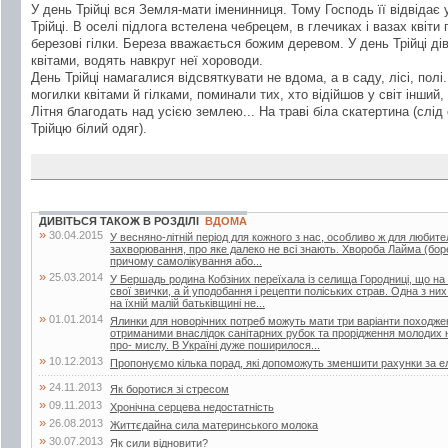
У день Трійці вся Земля-мати іменинниця. Тому Господь її відвідає 
Трійці. В оселі підлога встелена чебрецем, в глечиках і вазах квіти 
березові гілки. Береза вважається божим деревом. У день Трійці ді
квітами, водять навкруг неї хороводи.
День Трійці намагалися відсвяткувати не вдома, а в саду, лісі, по
могилки квітами й гілками, поминали тих, хто відійшов у світ інший
Літня благодать над усією землею... На траві біла скатертина (слід
Трійцю білий одяг).
ДИВІТЬСЯ ТАКОЖ В РОЗДІЛІ
ВДОМА
»
30.04.2015
У весняно-літній період для кожного з нас, особливо ж для любител
захворювання, про яке далеко не всі знають. Хвороба Лайма (боре
причому самолікування або...
»
25.03.2014
У Бершадь родина Кобзіних переїхала із селища Городниці, що на
свої звички, а й уподобання і рецепти поліських страв. Одна з ни
на їхній малій батьківщині не...
»
01.01.2014
Ялинки для новорічних потреб можуть мати три варіанти походжен
отриманими внаслідок санітарних рубок та прорідження молодих 
про- мислу. В Україні дуже поширилося...
»
10.12.2013
Пропонуємо кілька порад, які допоможуть зменшити рахунки за е
»
24.11.2013
Як боротися зі стресом
»
09.11.2013
Хронічна серцева недостатність
»
26.08.2013
Життєдайна сила материнського молока
»
30.07.2013
Як сили відновити?