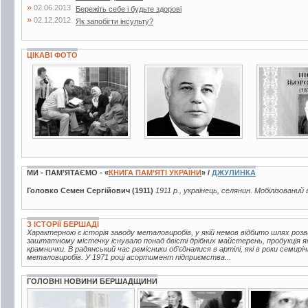
»
02.06.2013
Бережіть себе і будьте здорові
»
02.12.2012
Як запобігти інсульту?
ЦІКАВІ ФОТО
10 фото
5 фото
3 фото
МИ - ПАМ’ЯТАЄМО - «
КНИГА ПАМ’ЯТІ УКРАЇНИ
» /
ДЖУЛИНКА
Головко Семен Сергійович (1911)
1911 р., українець, селянин. Мобілізований 
З ІСТОРІЇ БЕРШАДІ
Характерною є історія заводу металовиробів, у якій немов відбито шлях розв
заштатному містечку існувало понад двісті дрібних майстерень, продукція яки
крамнички. В радянський час ремісники об'єдналися в артілі, які в роки семирі
металовиробів. У 1971 році асортимент підприємства...
ГОЛОВНІ НОВИНИ БЕРШАДЩИНИ