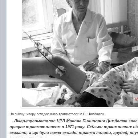
На знімку: хвору оглядає лікар-травматолог М.П. Цимбалюк
Лікар-травматолог ЦРЛ Микола Пилипович Цимбалюк знає 
працює травматологом з 1971 року. Скільки травмованих ніг
сказати, а ще були важкі складні травми голови, грудей, вну