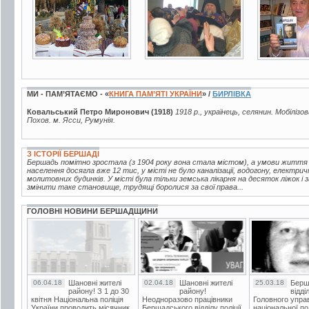
МИ - ПАМ’ЯТАЄМО - «
КНИГА ПАМ’ЯТІ УКРАЇНИ
» /
БИРЛІВКА
Ковальський Петро Миронович (1918)
1918 р., українець, селянин. Мобілізо
Похов. м. Ясси, Румунія.
З ІСТОРІЇ БЕРШАДІ
Бершадь помітно зростала (з 1904 року вона стала містом), а умови життя
населення досягла вже 12 тис, у місті не було каналізації, водогону, електрич
молитовних будинків. У місті була тільки земська лікарня на десяток ліжок і
змінити таке становище, трудящі боролися за свої права...
ГОЛОВНІ НОВИНИ БЕРШАДЩИНИ
06.04.18
Шановні жителі
02.04.18
Шановні жителі
25.03.18
Берш
району! З 1 до 30
району!
відді
квітня Національна поліція
Неодноразово працівники
Головного упра
України проводить місячник
Бершадського відділу поліції
національної пол