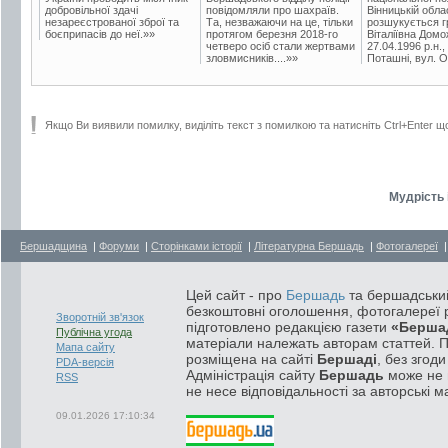
добровільної здачі
повідомляли про шахраїв.
Вінницькій обла
незареєстрованої зброї та
Та, незважаючи на це, тільки
розшукується гр
боєприпасів до неї.»»
протягом березня 2018-го
Віталіївна Домо
четверо осіб стали жертвами
27.04.1996 р.н.,
зловмисників....»»
Поташні, вул. Ос
Якщо Ви виявили помилку, виділіть текст з помилкою та натисніть Ctrl+Enter щ
Мудрість 
Бершадщина
|
Форуми
|
Сторінками історії
|
Літературна Бершадь
|
Фотогалереї
Цей сайт - про
Бершадь
та бершадський
безкоштовні оголошення, фотогалереї р
Зворотній зв'язок
підготовлено редакцією газети
«Берша
Публічна угода
матеріали належать авторам статтей. 
Мапа сайту
розміщена на сайті
Бершаді
, без згод
PDA-версія
Адміністрація сайту
Бершадь
може не п
RSS
не несе відповідальності за авторські м
09.01.2026 17:10:34