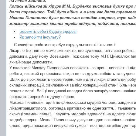
на лічені хвилини.
Колись військовий хірург М.М. Бурденко висловив думку про 
долю пораненого. Тоді була війна, а в наш час долю травмов
Микола Пилипович дуже ретельно оглядає хворого, тут най
міліметр зламаних кісток треба відчути, побачити, покласт
Бережіть себе і будьте здорові
Як запобігти інсульту?
Специфіка роботи потребує скрупульозності і точності.
Лікар не Бог, він не може змінити те, що судилось, він лише робить
допомоги, дану йому Всевишнім. Тож саме тому М.П. Цимбалюк біл
якнайкраще допомогти.
У колективі Миколу Пилиповича поважають за прин - циповість і від
роботи, високий професіоналізм, а ще за дружелюбність та чудове 
Шлях до зірок лежить через терни, ними для лікаря стають випробув
складних операцій, хвилювання за післяопераційний стан і біль чер
лещат смерті. Всі ці поодинокі випадки болю закарбувались навічно 
проходить через його душу і серце.
Микола Пилипович ще й по-філософськи мудрий чоловік, завдяки йог
лікарятравматолога, ортопеда врятовано не одне життя. І танцюють 
скрипці зламані пальці, і звучить мелодія вдячності на адресу людин
та добре серце. Миколі Пилиповичу дякує не одне покоління пацієнт
слово, щира посмішка і вишуканий гумор – все, що потрібно для га