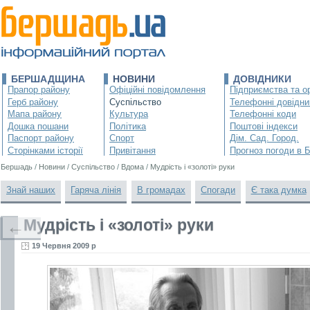
БЕРШАДЩИНА
НОВИНИ
ДОВІДНИКИ
Прапор району
Офіційні повідомлення
Підприємства та ор
Герб району
Суспільство
Телефонні довідни
Мапа району
Культура
Телефонні коди
Дошка пошани
Політика
Поштові індекси
Паспорт району
Спорт
Дім. Сад. Город.
Сторінками історії
Привітання
Прогноз погоди в 
Бершадь
/
Новини
/
Суспільство
/
Вдома
/
Мудрість і «золоті» руки
Знай наших
Гаряча лінія
В громадах
Спогади
Є така думка
Мудрість і «золоті» руки
←
19 Червня 2009 р