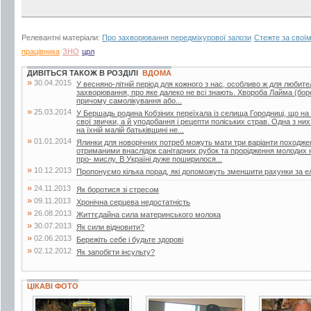
Релевантні матеріали:
Про захворювання передміхурової залози
Стежте за свої
працівника
ЗНО
црл
ДИВІТЬСЯ ТАКОЖ В РОЗДІЛІ
ВДОМА
»
30.04.2015
У весняно-літній період для кожного з нас, особливо ж для любител
захворювання, про яке далеко не всі знають. Хвороба Лайма (боре
причому самолікування або...
»
25.03.2014
У Бершадь родина Кобзіних переїхала із селища Городниці, що на
свої звички, а й уподобання і рецепти поліських страв. Одна з ни
на їхній малій батьківщині не...
»
01.01.2014
Ялинки для новорічних потреб можуть мати три варіанти походжен
отриманими внаслідок санітарних рубок та прорідження молодих 
про- мислу. В Україні дуже поширилося...
»
10.12.2013
Пропонуємо кілька порад, які допоможуть зменшити рахунки за е
»
24.11.2013
Як боротися зі стресом
»
09.11.2013
Хронічна серцева недостатність
»
26.08.2013
Життєдайна сила материнського молока
»
30.07.2013
Як сили відновити?
»
02.06.2013
Бережіть себе і будьте здорові
»
02.12.2012
Як запобігти інсульту?
ЦІКАВІ ФОТО
1 фото
7 фото
2 фото