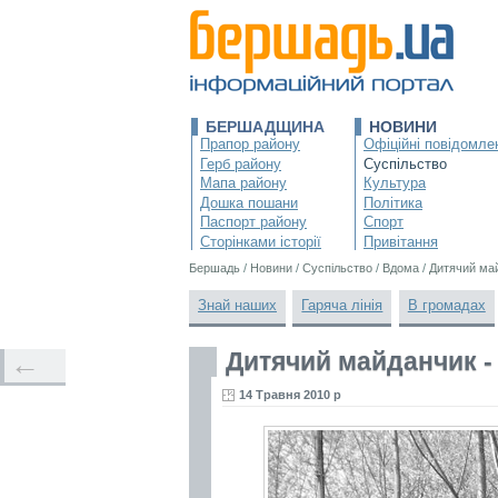
БЕРШАДЩИНА
НОВИНИ
Прапор району
Офіційні повідомле
Герб району
Суспільство
Мапа району
Культура
Дошка пошани
Політика
Паспорт району
Спорт
Сторінками історії
Привітання
Бершадь
/
Новини
/
Суспільство
/
Вдома
/
Дитячий май
Знай наших
Гаряча лінія
В громадах
Дитячий майданчик - 
←
14 Травня 2010 р