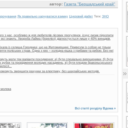
автор:
Газета "Бершадський край"
орочування
Як правильно харчуватися взимку
Цукровий діабет
Теги:
ЗНО
ого з нас, особливо ж для любителів лісових прогулянок, існує ризик підхопити
 всі знають. Хвороба Лайма (бореліоз) діагностується лише у 40% випадків,
хала із селища Городниці, що на Житомирщині. Привезли із собою не тільки
цепти поліських страв. Одна з них – холодна юшка з грибами та рибою. Без неї
жуть мати три варіанти походження: а) бути спеціально вирощеними, б) бути
х рубок та прорідження молодих насаджень, в) бути плодом браконьєрського
илося...
опоможуть зменшити рахунки за електрику, без шахрайських методів.
 молока
Всі статті розділу
Вдома
»
3 фото
10 фото