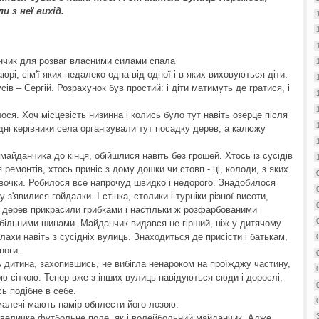
 з неї вихід.
нчик для розваг власними силами спала
юрі, сім'ї яких недалеко одна від одної і в яких виховуються діти.
ів – Сергій. Розрахунок був простий: і діти матимуть де гратися, і
.
ося. Хоч місцевість низинна і колись було тут навіть озерце після
ні керівники села організували тут посадку дерев, а калюжу
йданчика до кінця, обійшлися навіть без грошей. Хтось із сусідів
ремонтів, хтось приніс з дому дошки чи стовп - ці, колоди, з яких
авочки. Робилося все напрочуд швидко і недорого. Знадобилося
з'явилися гойдалки. І стінка, столики і турніки різної висоти,
ям дерев прикрасили грибками і настільки ж розфарбованими
ільними шинами. Майданчик видався не гірший, ніж у дитячому
лахи навіть з сусідніх вулиць. Знаходиться де присісти і батькам,
ноги.
 дитина, захопившись, не вибігла ненароком на проїжджу частину,
ю сіткою. Тепер вже з інших вулиць навідуються сюди і дорослі,
ь подібне в себе.
малечі мають намір обплести його лозою.
невеличке футбольне поле, як і волейбольний майданчик. Адже