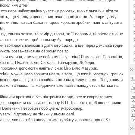
покоління дітей.
 хто бере найактивнішу участь у роботах, щоб тільки їхні діти та
іють, що у влади нині не вистачає на це коштів. Але при цьому
ільки з'являється бажання щось корисне зробити, навіть агітувати
мі.
ід самою хатою, та гамір дітвори, за її словами, їй абсолютно не
частіше стежити, щоб на ньому був порядок.
ьки забирають малюків з дитячого садка, а ще через декілька годин
жують розважатися на свіжому повітрі.
 вся вулиця, але чи не найактивнішу – сім’ї Романюків, Парполітів,
шенків, Плахотнюків, Січкарів, Гончаруків, Лебедів.
а прохання допомогти навіть лісник Михайло Мазурик.
усіди, можна було зробити навіть з того, що вже й багатьох іграшок
Б
дково дана ініціатива знайшла вже підтримку в селі – її підхопили
Би
ьської та інших. На майданчик вже навіть навідуються батьки на
Гл
За
ійшлися практично без підтримки влади, все ж скористалися
Кр
Ма
дків попросили сільського голову В.П. Траченка, щоб він посприяв
П
 І Валентин Петрович пообіцяв електрофонар.
Ст
увагу і підтримку не тільки у цьому селі.
Ти
Гр
іння, яке постійно відчуватиме турботу дорослих про себе.