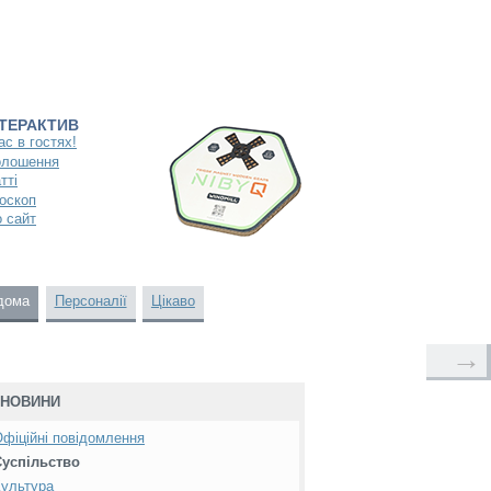
НТЕРАКТИВ
ас в гостях!
олошення
тті
оскоп
 сайт
дома
Персоналії
Цікаво
→
НОВИНИ
фіційні повідомлення
Суспільство
ультура