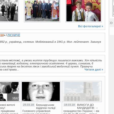
Всі фотогалереї »
ЇНИ
» /
ЛІСНИЧЕ
892 р., українець, селянин. Мобілізований в 1941 р. Мол. лейтенант. Загинув
а стала містом), а умови життя трудящих лишалися важкими. Хоч кількість
 каналізації, водогону, електричного освітлення. 4 церкви, синагога, 6
ська лікарня на десяток ліжок і заводський медичний пункт. Прагнучи
 свої права...
Читати далі »
овні жителі
25.03.18
Бершадським
18.03.18
ВИМОГИ ДО
ону!
відділом поліції
КАНДИДАТІВ: –
 працівники
Головного управління
громадянство України; – вік
ідділу поліції
національної поліції у
від 20 до 35 років; – повна