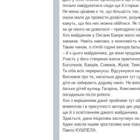
почало навідуватися сюди ще й старше 
Не менш цікавим є те, що більшість тих,
онуки мали де провести дозвілля, розум
кажуть, що без них можна обійтися. Як т
за це нікого не довелося – приходили са
Хоч майданчик у Оксани Баюри мало не п
заважає. Навіть навпаки, є можливість 
Таким чином, о п'ятій годині вечора бат
– й з цього майданчика, де вони продов
Участь у його створенні взяла практично
Боголюків, Баюрів, Сомиків, Жуків, Тимо
Та хіба всіх перерахуєш. Відгукнувся н
Висновок про те, наскільки дружні тут с
діти не забирають додому наніч. Не випа
батьки дітей вулиць Гагаріна, Комсомол
посиденьки після роботи.
Хоч з вирішенням даної проблеми тут об
моментом і в присутності автора цих ря
ще й з освітленням даного майданчика.
Здається, дана ініціатива заслуговує на 
Адже зовсім іншим зростатиме юне покол
Павло КУШПЕЛА.