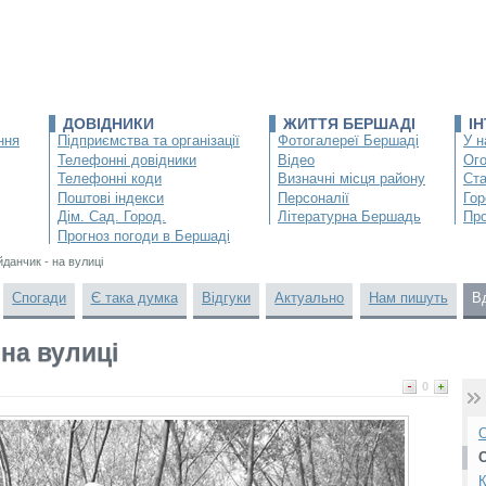
ДОВІДНИКИ
ЖИТТЯ БЕРШАДІ
І
ння
Підприємства та організації
Фотогалереї Бершаді
У н
Телефонні довідники
Відео
Ог
Телефонні коди
Визначні місця району
Ста
Поштові індекси
Персоналії
Гор
Дім. Сад. Город.
Літературна Бершадь
Про
Прогноз погоди в Бершаді
данчик - на вулиці
Спогади
Є така думка
Відгуки
Актуально
Нам пишуть
В
на вулиці
0
О
К