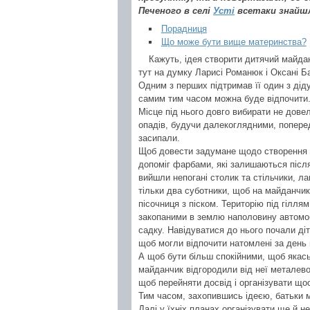
Печеного в селі
Усті
всетаки знайшли
Порадниця
Що може бути вище материнства?
Кажуть, ідея створити дитячий майда
тут на думку Ларисі Романюк і Оксані Ба
Одним з перших підтримав її один з дідус
самим тим часом можна буде відпочити
Місце під нього довго вибирати не довел
опадів, будучи далекоглядними, поперед
засипали.
Щоб довести задумане щодо створення ма
допоміг фарбами, які залишаються після 
вийшли непогані столик та стільчики, л
тільки два суботники, щоб на майданчику 
пісочниця з піском. Територію під гілл
закопаними в землю наполовину автомоб
садку. Навідуватися до нього почали діт
щоб могли відпочити натомлені за день 
А щоб бути більш спокійними, щоб якась
майданчик відгородили від неї металево
щоб перейняти досвід і організувати щос
Тим часом, захопившись ідеєю, батьки 
Далі у їхніх планах організувати ще й 