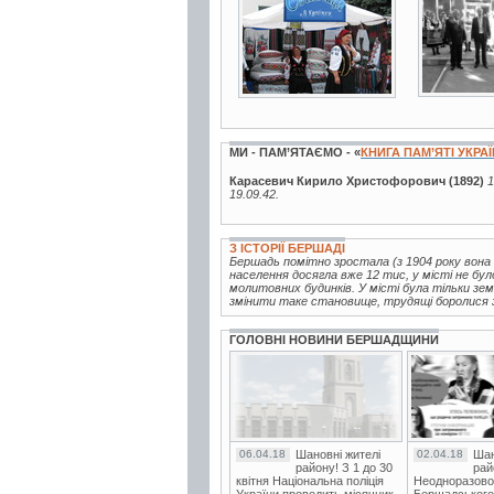
МИ - ПАМ’ЯТАЄМО - «
КНИГА ПАМ’ЯТІ УКРА
Карасевич Кирило Христофорович (1892)
1
19.09.42.
З ІСТОРІЇ БЕРШАДІ
Бершадь помітно зростала (з 1904 року вон
населення досягла вже 12 тис, у місті не було
молитовних будинків. У місті була тільки зем
змінити таке становище, трудящі боролися за
ГОЛОВНІ НОВИНИ БЕРШАДЩИНИ
06.04.18
Шановні жителі
02.04.18
Шан
району! З 1 до 30
рай
квітня Національна поліція
Неодноразово
України проводить місячник
Бершадського в