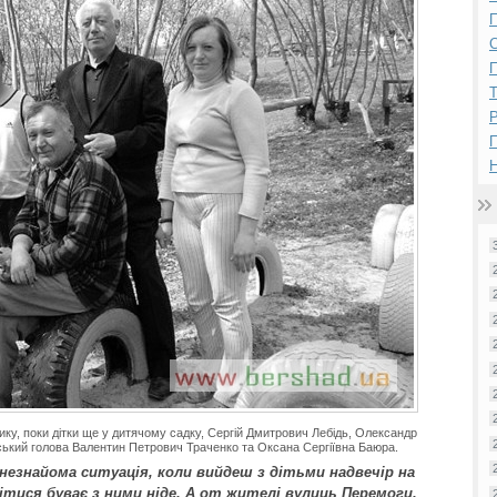
П
П
Р
Н
ику, поки дітки ще у дитячому садку, Сергій Дмитрович Лебідь, Олександр
ьський голова Валентин Петрович Траченко та Оксана Сергіївна Баюра.
 незнайома ситуація, коли вийдеш з дітьми надвечір на
ітися буває з ними ніде. А от жителі вулиць Перемоги,