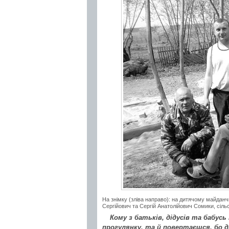
На знімку (зліва направо): на дитячому майданч
Сергійович та Сергій Анатолійович Сомики, сіл
Кому з батьків, дідусів та бабусь
прогулянку, та й повертаєшся, бо д