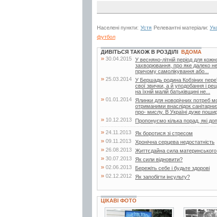
Населені пункти:
Устя
Релевантні матеріали:
Ук
футбол
ДИВІТЬСЯ ТАКОЖ В РОЗДІЛІ
ВДОМА
»
30.04.2015
У весняно-літній період для кожн
захворювання, про яке далеко не
причому самолікування або...
»
25.03.2014
У Бершадь родина Кобзіних переї
свої звички, а й уподобання і ре
на їхній малій батьківщині не...
»
01.01.2014
Ялинки для новорічних потреб мо
отриманими внаслідок санітарни
про- мислу. В Україні дуже пошир
»
10.12.2013
Пропонуємо кілька порад, які д
»
24.11.2013
Як боротися зі стресом
»
09.11.2013
Хронічна серцева недостатність
»
26.08.2013
Життєдайна сила материнського
»
30.07.2013
Як сили відновити?
»
02.06.2013
Бережіть себе і будьте здорові
»
02.12.2012
Як запобігти інсульту?
ЦІКАВІ ФОТО
1 фото
6 фото