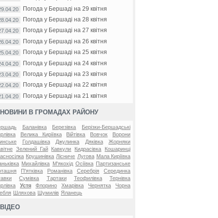
Погода у Бершаді на 29 квітня
29.04.20
Погода у Бершаді на 28 квітня
28.04.20
Погода у Бершаді на 27 квітня
27.04.20
Погода у Бершаді на 26 квітня
26.04.20
Погода у Бершаді на 25 квітня
25.04.20
Погода у Бершаді на 24 квітня
24.04.20
Погода у Бершаді на 23 квітня
23.04.20
Погода у Бершаді на 22 квітня
22.04.20
Погода у Бершаді на 21 квітня
21.04.20
НОВИНИ В ГРОМАДАХ РАЙОНУ
ершадь
Баланівка
Березівка
Берізки-Бершадські
рлівка
Велика Киріївка
Війтівка
Вовчок
Ворони
инське
Голдашівка
Джулинка
Дяківка
Жорняки
вітне
Зелений Гай
Кавкули
Кидрасівка
Кошаринці
асносілка
Крушинівка
Лісниче
Лугова
Мала Киріївка
ньківка
Михайлівка
М'якохід
Осіївка
Партизанське
оташня
П'ятківка
Романівка
Серебрія
Серединка
авки
Сумівка
Тартаки
Теофилівка
Тернівка
рлівка
Устя
Флорино
Хмарівка
Чернятка
Чорна
ебля
Шляхова
Шумилів
Яланець
ВІДЕО