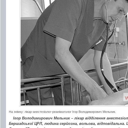
На знімку: лікар-анестезіолог-реаніматолог Ігор Володимирович Мельник.
Ігор Володимирович Мельник – лікар відділення анестезіол
Бершадської ЦРЛ, людина серйозна, вольова, відповідальна. Ц