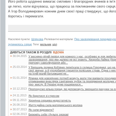
Його робота щоденно вимагає сміливих і благородних вчинків в ім’я 
це легко, коли відчуваєш, що працюєш за покликанням свого серця
А Ігор Володимирович кожним днем своєї праці стверджує, що його
боротись і перемагати.
Населені пункти:
Шляхова
Релевантні матеріали:
Про захворювання передміхуро
зупинилось серце
Теги:
мельник
црл
ДИВІТЬСЯ ТАКОЖ В РОЗДІЛІ
ВДОМА
»
30.04.2015
У весняно-літній період для кожного з нас, особливо ж для любител
захворювання, про яке далеко не всі знають. Хвороба Лайма (боре
причому самолікування або...
»
25.03.2014
У Бершадь родина Кобзіних переїхала із селища Городниці, що на
свої звички, а й уподобання і рецепти поліських страв. Одна з ни
на їхній малій батьківщині не...
»
01.01.2014
Ялинки для новорічних потреб можуть мати три варіанти походжен
отриманими внаслідок санітарних рубок та прорідження молодих 
про- мислу. В Україні дуже поширилося...
»
10.12.2013
Пропонуємо кілька порад, які допоможуть зменшити рахунки за е
»
24.11.2013
Як боротися зі стресом
»
09.11.2013
Хронічна серцева недостатність
»
26.08.2013
Життєдайна сила материнського молока
»
30.07.2013
Як сили відновити?
»
02.06.2013
Бережіть себе і будьте здорові