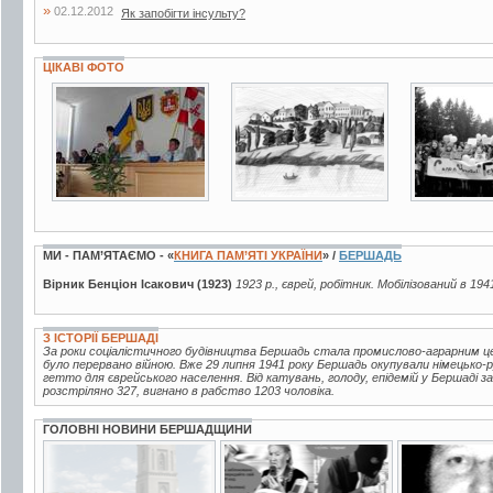
»
02.12.2012
Як запобігти інсульту?
ЦІКАВІ ФОТО
3 фото
3 фото
3 фото
МИ - ПАМ’ЯТАЄМО - «
КНИГА ПАМ’ЯТІ УКРАЇНИ
» /
БЕРШАДЬ
Вірник Бенціон Ісакович (1923)
1923 р., єврей, робітник. Мобілізований в 194
З ІСТОРІЇ БЕРШАДІ
За роки соціалістичного будівництва Бершадь стала промислово-аграрним це
було перервано війною. Вже 29 липня 1941 року Бершадь окупували німецько
гетто для єврейського населення. Від катувань, голоду, епідемій у Бершаді 
розстріляно 327, вигнано в рабство 1203 чоловіка.
ГОЛОВНІ НОВИНИ БЕРШАДЩИНИ