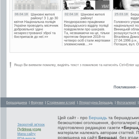
06.04.18
Шановні жителі
02.04.18
Шановні жителі
25.03.18
Берш
району! З 1 до 30
району!
відді
квітня Національна поліція
Неодноразово працівники
Головного упра
України проводить місячник
Бершадського відділу поліції
національної пол
добровільної здачі
повідомляли про шахраїв.
Вінницькій обла
незареєстрованої зброї та
Та, незважаючи на це, тільки
розшукується гр
боєприпасів до неї.»»
протягом березня 2018-го
Віталіївна Домо
четверо осіб стали жертвами
27.04.1996 р.н.,
зловмисників....»»
Поташні, вул. Ос
Якщо Ви виявили помилку, виділіть текст з помилкою та натисніть Ctrl+Enter щ
Покликання - 
Бершадщина
|
Форуми
|
Сторінками історії
|
Літературна Бершадь
|
Фотогалереї
Цей сайт - про
Бершадь
та бершадський
безкоштовні оголошення, фотогалереї р
Зворотній зв'язок
підготовлено редакцією газети
«Берша
Публічна угода
матеріали належать авторам статтей. 
Мапа сайту
розміщена на сайті
Бершаді
, без згод
PDA-версія