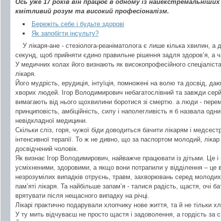
Ось уже 17 років він працює в одному із найекстремальніших
кмітливий розум та високий професіоналізм.
Бережіть себе і будьте здорові
Як запобігти інсульту?
У лікаря-ане - стезіолога-реаніматолога є лише кілька хвилин, а 
секунд, щоб прийняти єдино правильне рішення задля здоров’я, а ча
У медичних колах його визнають як високопрофесійного спеціаліст
лікаря.
Його мудрість, ерудиція, інтуїція, помножені на волю та досвід, даю
хворих людей. Ігор Володимирович небагатослівний та завжди серйо
вимагають від нього щохвилини боротися зі смертю. а люди - перемо
принциповість, амбіційність, силу і наполегливість я б назвала одн
невідкладної медицини.
Скільки сліз, горя, чужої біди доводиться бачити лікарям і медсестр
інтенсивної терапії. То ж не дивно, що за паспортом молодий, лікар 
досвідчений чоловік.
Як визнає Ігор Володимирович, найважче працювати із дітьми. Це і
усміхненими, здоровими, а якщо вони потрапили у відділення – це в
незрозумілих випадків отруєнь, травм, захворювань серед молоди
пам’яті лікаря. Та найбільше запам’я - талися радість, щастя, очі ба
врятувати після нещасного випадку на річці.
Лікарі практично подарували хлопчику нове життя, та й не тільки хл
У ту мить відчуваєш не просто щастя і задоволення, а гордість за