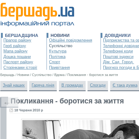
БЕРШАДЩИНА
НОВИНИ
ДОВІДНИКИ
Прапор району
Офіційні повідомлення
Підприємства та ор
Герб району
Суспільство
Телефонні довідни
Мапа району
Культура
Телефонні коди
Дошка пошани
Політика
Поштові індекси
Паспорт району
Спорт
Дім. Сад. Город.
Сторінками історії
Привітання
Прогноз погоди в 
Бершадь
/
Новини
/
Суспільство
/
Вдома
/
Покликання - боротися за життя
Знай наших
Гаряча лінія
В громадах
Спогади
Є така думка
Покликання - боротися за життя
←
18 Червня 2010 р