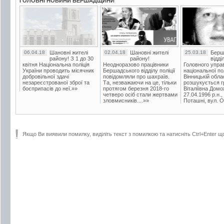
ГОЛОВНІ НОВИНИ БЕРШАДЩИНИ
06.04.18
Шановні жителі
02.04.18
Шановні жителі
25.03.18
Берш
району! З 1 до 30
району!
відді
квітня Національна поліція
Неодноразово працівники
Головного упра
України проводить місячник
Бершадського відділу поліції
національної пол
добровільної здачі
повідомляли про шахраїв.
Вінницькій обла
незареєстрованої зброї та
Та, незважаючи на це, тільки
розшукується гр
боєприпасів до неї.»»
протягом березня 2018-го
Віталіївна Домо
четверо осіб стали жертвами
27.04.1996 р.н.,
зловмисників....»»
Поташні, вул. Ос
Якщо Ви виявили помилку, виділіть текст з помилкою та натисніть Ctrl+Enter щ