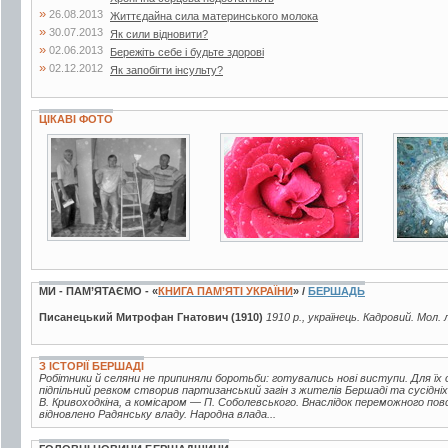
»
26.08.2013
Життєдайна сила материнського молока
»
30.07.2013
Як сили відновити?
»
02.06.2013
Бережіть себе і будьте здорові
»
02.12.2012
Як запобігти інсульту?
ЦІКАВІ ФОТО
2 фото
12 фо
3 фото
МИ - ПАМ’ЯТАЄМО - «
КНИГА ПАМ’ЯТІ УКРАЇНИ
» /
БЕРШАДЬ
Писанецький Митрофан Гнатович (1910)
1910 р., українець. Кадровий. Мол.
З ІСТОРІЇ БЕРШАДІ
Робітники й селяни не припиняли боротьби: готувались нові виступи. Для їх ор
підпільний ревком створив партизанський загін з жителів Бершаді та сусідні
В. Кривоходкіна, а комісаром — П. Соболевського. Внаслідок переможного по
відновлено Радянську владу. Народна влада...