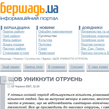
БЕРШАДЩИНА
НОВИНИ
ДОВІДНИКИ
Прапор району
Офіційні повідомлення
Підприємства та ор
Герб району
Суспільство
Телефонні довідни
Мапа району
Культура
Телефонні коди
Дошка пошани
Політика
Поштові індекси
Паспорт району
Спорт
Дім. Сад. Город.
Сторінками історії
Привітання
Прогноз погоди в 
Бершадь
/
Новини
/
Суспільство
/
Вдома
/
ЩОБ УНИКНУТИ ОТРУЄНЬ
Знай наших
Гаряча лінія
В громадах
Спогади
Є така думка
ЩОБ УНИКНУТИ ОТРУЄНЬ
←
10 Червня 2007, 11:24
У літньо-осінній період збільшується кількість різноман
кількості людей. Їжа на випускні вечори в школах, весіл
часто в умовах, що не відповідають санітарно-гігієнічн
технології. Все це призводить до масових отруєнь, і св