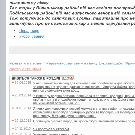
лікарняному ліжку.
Так, торік у Вінницькому районі під час весілля постражд
Подільському районі під час випускного вечора від сальмо
Тож, готуючись до святкових гулянь, пам'ятайте про не
виникнути. Про це повідомив лікар з гігієни харчування р
Порадниця
Укорочування
Релевантні матеріали:
Як правильно харчуватися взимку
Цукровий діабет
"Кроли
санітарно-гігієнічним
ДИВІТЬСЯ ТАКОЖ В РОЗДІЛІ
ВДОМА
»
30.04.2015
У весняно-літній період для кожного з нас, особливо ж для любител
захворювання, про яке далеко не всі знають. Хвороба Лайма (боре
причому самолікування або...
»
25.03.2014
У Бершадь родина Кобзіних переїхала із селища Городниці, що на
свої звички, а й уподобання і рецепти поліських страв. Одна з ни
на їхній малій батьківщині не...
»
01.01.2014
Ялинки для новорічних потреб можуть мати три варіанти походжен
отриманими внаслідок санітарних рубок та прорідження молодих 
про- мислу. В Україні дуже поширилося...
»
10.12.2013
Пропонуємо кілька порад, які допоможуть зменшити рахунки за е
»
24.11.2013
Як боротися зі стресом
»
09.11.2013
Хронічна серцева недостатність