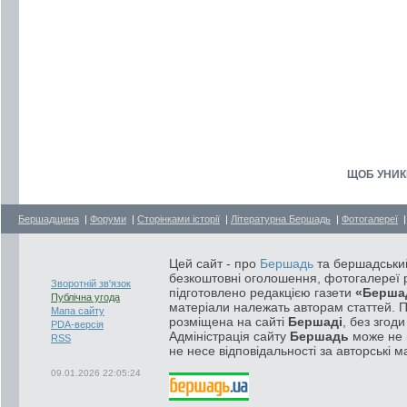
ЩОБ УНИК
Бершадщина
|
Форуми
|
Сторінками історії
|
Літературна Бершадь
|
Фотогалереї
Цей сайт - про
Бершадь
та бершадський
безкоштовні оголошення, фотогалереї р
Зворотній зв'язок
підготовлено редакцією газети
«Берша
Публічна угода
матеріали належать авторам статтей. 
Мапа сайту
розміщена на сайті
Бершаді
, без згод
PDA-версія
Адміністрація сайту
Бершадь
може не п
RSS
не несе відповідальності за авторські м
09.01.2026 22:05:24