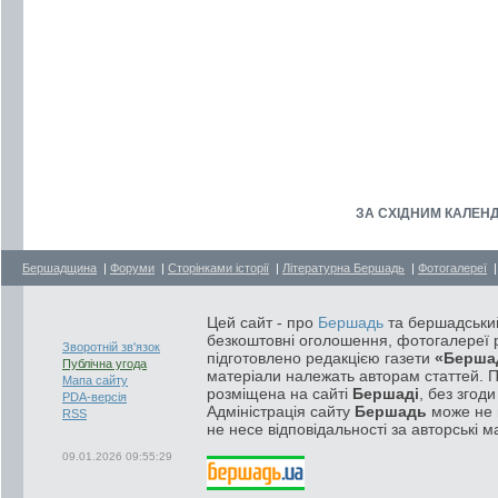
ЗА СХІДНИМ КАЛЕНДА
Бершадщина
|
Форуми
|
Сторінками історії
|
Літературна Бершадь
|
Фотогалереї
Цей сайт - про
Бершадь
та бершадський
безкоштовні оголошення, фотогалереї р
Зворотній зв'язок
підготовлено редакцією газети
«Берша
Публічна угода
матеріали належать авторам статтей. 
Мапа сайту
розміщена на сайті
Бершаді
, без згод
PDA-версія
Адміністрація сайту
Бершадь
може не п
RSS
не несе відповідальності за авторські м
09.01.2026 09:55:29