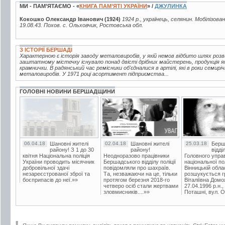
МИ - ПАМ’ЯТАЄМО - «
КНИГА ПАМ’ЯТІ УКРАЇНИ
» /
ДЖУЛИНКА
Кокошко Олександр Іванович (1924)
1924 р., українець, селянин. Мобілізов
19.08.43. Похов. с. Ольховчик, Ростовська обл.
З ІСТОРІЇ БЕРШАДІ
Характерною є історія заводу металовиробів, у якій немов відбито шлях розв
заштатному містечку існувало понад двісті дрібних майстерень, продукція яки
крамнички. В радянський час ремісники об'єдналися в артілі, які в роки семирі
металовиробів. У 1971 році асортимент підприємства...
ГОЛОВНІ НОВИНИ БЕРШАДЩИНИ
06.04.18
Шановні жителі
02.04.18
Шановні жителі
25.03.18
Берш
району! З 1 до 30
району!
відді
квітня Національна поліція
Неодноразово працівники
Головного упра
України проводить місячник
Бершадського відділу поліції
національної пол
добровільної здачі
повідомляли про шахраїв.
Вінницькій обла
незареєстрованої зброї та
Та, незважаючи на це, тільки
розшукується гр
боєприпасів до неї.»»
протягом березня 2018-го
Віталіївна Домо
четверо осіб стали жертвами
27.04.1996 р.н.,
зловмисників....»»
Поташні, вул. Ос