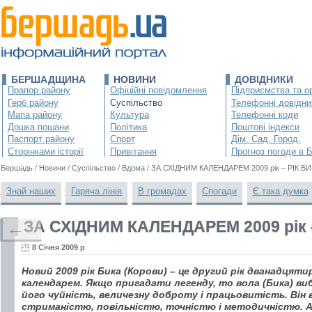
БЕРШАДЩИНА
НОВИНИ
ДОВІДНИКИ
Прапор району
Офіційні повідомлення
Підприємства та ор
Герб району
Суспільство
Телефонні довідни
Мапа району
Культура
Телефонні коди
Дошка пошани
Політика
Поштові індекси
Паспорт району
Спорт
Дім. Сад. Город.
Сторінками історії
Привітання
Прогноз погоди в 
Бершадь
/
Новини
/
Суспільство
/
Вдома
/
ЗА СХІДНИМ КАЛЕНДАРЕМ 2009 рік – РІК Б
Знай наших
Гаряча лінія
В громадах
Спогади
Є така думка
ЗА СХІДНИМ КАЛЕНДАРЕМ 2009 рік 
←
8 Січня 2009 р
Новий 2009 рік Бика (Корови) – це другий рік дванадцяти
календарем. Якщо пригадати легенду, то вола (Бика) виб
його чуйність, величезну доброту і працьовитість. Він
стриманістю, повільністю, точністю і методичністю. А