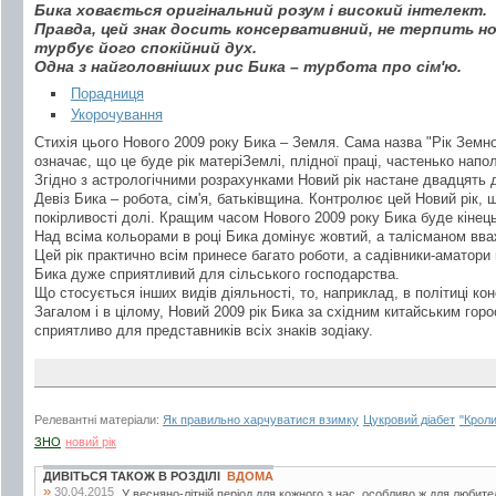
Бика ховається оригінальний розум і високий інтелект.
Правда, цей знак досить консервативний, не терпить но
турбує його спокійний дух.
Одна з найголовніших рис Бика – турбота про сім'ю.
Порадниця
Укорочування
Стихія цього Нового 2009 року Бика – Земля. Сама назва "Рік Земн
означає, що це буде рік матеріЗемлі, плідної праці, частенько напо
Згідно з астрологічними розрахунками Новий рік настане двадцять д
Девіз Бика – робота, сім'я, батьківщина. Контролює цей Новий рік, щ
покірливості долі. Кращим часом Нового 2009 року Бика буде кінець
Над всіма кольорами в році Бика домінує жовтий, а талісманом вваж
Цей рік практично всім принесе багато роботи, а садівники-аматори
Бика дуже сприятливий для сільського господарства.
Що стосується інших видів діяльності, то, наприклад, в політиці ко
Загалом і в цілому, Новий 2009 рік Бика за східним китайським гор
сприятливо для представників всіх знаків зодіаку.
Релевантні матеріали:
Як правильно харчуватися взимку
Цукровий діабет
"Кроли
ЗНО
новий рік
ДИВІТЬСЯ ТАКОЖ В РОЗДІЛІ
ВДОМА
»
30.04.2015
У весняно-літній період для кожного з нас, особливо ж для любител