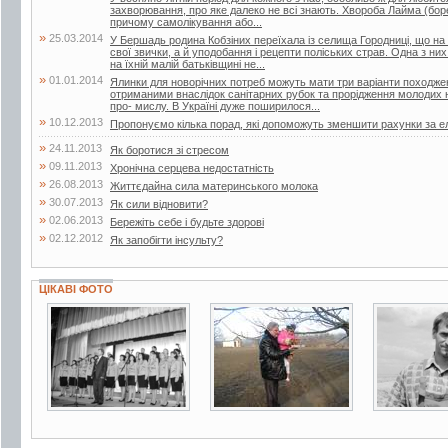
захворювання, про яке далеко не всі знають. Хвороба Лайма (боре
причому самолікування або...
»
25.03.2014
У Бершадь родина Кобзіних переїхала із селища Городниці, що на
свої звички, а й уподобання і рецепти поліських страв. Одна з ни
на їхній малій батьківщині не...
»
01.01.2014
Ялинки для новорічних потреб можуть мати три варіанти походжен
отриманими внаслідок санітарних рубок та прорідження молодих 
про- мислу. В Україні дуже поширилося...
»
10.12.2013
Пропонуємо кілька порад, які допоможуть зменшити рахунки за е
»
24.11.2013
Як боротися зі стресом
»
09.11.2013
Хронічна серцева недостатність
»
26.08.2013
Життєдайна сила материнського молока
»
30.07.2013
Як сили відновити?
»
02.06.2013
Бережіть себе і будьте здорові
»
02.12.2012
Як запобігти інсульту?
ЦІКАВІ ФОТО
2 фото
2 фото
3 фото