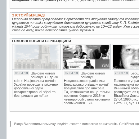
З ІСТОРІЇ БЕРШАДІ
Особливо багато праці довелося прикласти для відбудови заводу та господ
цукровиків на чолі з комуністом директором цукрового комбінату К. П. Казі
місяців 1944 року робітники працювали добровільно по 10—12 годин. Уже з жо
став до ладу, почав переробляти цукрові буряки із...
ГОЛОВНІ НОВИНИ БЕРШАДЩИНИ
06.04.18
Шановні жителі
02.04.18
Шановні жителі
25.03.18
Берш
району! З 1 до 30
району!
відді
квітня Національна поліція
Неодноразово працівники
Головного упра
України проводить місячник
Бершадського відділу поліції
національної пол
добровільної здачі
повідомляли про шахраїв.
Вінницькій обла
незареєстрованої зброї та
Та, незважаючи на це, тільки
розшукується гр
боєприпасів до неї.»»
протягом березня 2018-го
Віталіївна Домо
четверо осіб стали жертвами
27.04.1996 р.н.,
зловмисників....»»
Поташні, вул. Ос
Якщо Ви виявили помилку, виділіть текст з помилкою та натисніть Ctrl+Enter щ