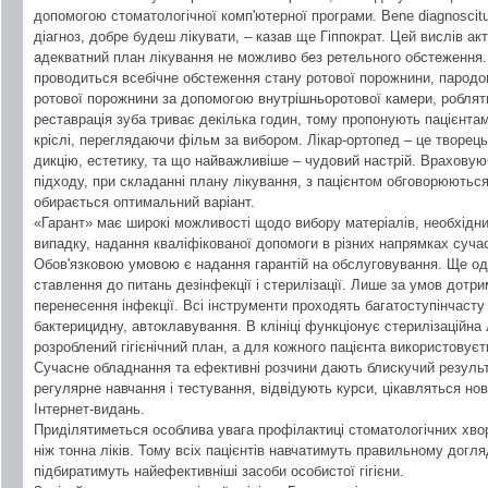
допомогою стоматологічної комп'ютерної програми. Bene diagnoscitu
діагноз, добре будеш лікувати, – казав ще Гіппократ. Цей вислів ак
адекватний план лікування не можливо без ретельного обстеження.
проводиться всебічне обстеження стану ротової порожнини, пародо
ротової порожнини за допомогою внутрішньоротової камери, роблять
реставрація зуба триває декілька годин, тому пропонують пацієнта
кріслі, переглядаючи фільм за вибором. Лікар-ортопед – це творец
дикцію, естетику, та що найважливіше – чудовий настрій. Враховую
підходу, при складанні плану лікування, з пацієнтом обговорюютьс
обирається оптимальний варіант.
«Гарант» має широкі можливості щодо вибору матеріалів, необхідн
випадку, надання кваліфікованої допомоги в різних напрямках сучас
Обов'язковою умовою є надання гарантій на обслуговування. Ще одн
ставлення до питань дезінфекції і стерилізації. Лише за умов дотр
перенесення інфекції. Всі інструменти проходять багатоступінчасту
бактерицидну, автоклавування. В клініці функціонує стерилізаційна 
розроблений гігієнічний план, а для кожного пацієнта використовуєт
Сучасне обладнання та ефективні розчини дають блискучий резуль
регулярне навчання і тестування, відвідують курси, цікавляться но
Інтернет-видань.
Приділятиметься особлива увага профілактиці стоматологічних хво
ніж тонна ліків. Тому всіх пацієнтів навчатимуть правильному догл
підбиратимуть найефективніші засоби особистої гігієни.