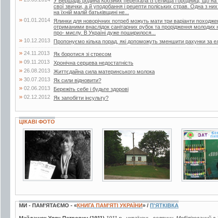
У Бершадь родина Кобзіних переїхала із селища Городниці, що на
свої звички, а й уподобання і рецепти поліських страв. Одна з ни
на їхній малій батьківщині не...
»
01.01.2014
Ялинки для новорічних потреб можуть мати три варіанти походжен
отриманими внаслідок санітарних рубок та прорідження молодих 
про- мислу. В Україні дуже поширилося...
»
10.12.2013
Пропонуємо кілька порад, які допоможуть зменшити рахунки за е
»
24.11.2013
Як боротися зі стресом
»
09.11.2013
Хронічна серцева недостатність
»
26.08.2013
Життєдайна сила материнського молока
»
30.07.2013
Як сили відновити?
»
02.06.2013
Бережіть себе і будьте здорові
»
02.12.2012
Як запобігти інсульту?
ЦІКАВІ ФОТО
2 фото
75 фото
9 фото
МИ - ПАМ’ЯТАЄМО - «
КНИГА ПАМ’ЯТІ УКРАЇНИ
» /
П'ЯТКІВКА
Майданюк Улян Петрович (1911)
1911 р., українець, селянин. Мобілізований в