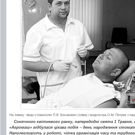
На знімку: лікар-стоматолог П.В. Босакевич (зліва) і медсестра О.М. Петрик з па
Сонячного квітневого ранку, напередодні свята 1 Травня, 
«Агромаш» відбулася цікава подія – день народження стомат
Наполегливість у роботі, чітка організація часу та трудог