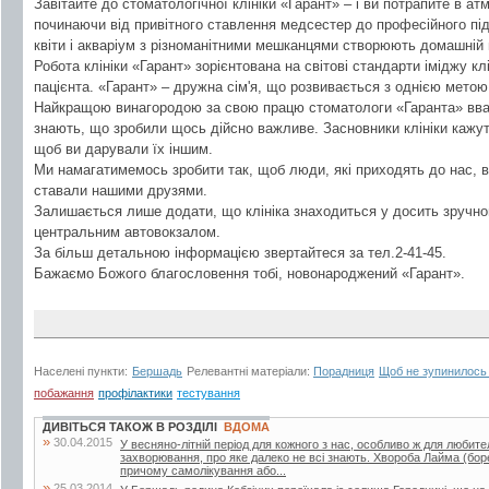
Завітайте до стоматологічної клініки «Гарант» – і ви потрапите в 
починаючи від привітного ставлення медсестер до професійного під
квіти і акваріум з різноманітними мешканцями створюють домашній 
Робота клініки «Гарант» зорієнтована на світові стандарти іміджу кл
пацієнта. «Гарант» – дружна сім'я, що розвивається з однією мето
Найкращою винагородою за свою працю стоматологи «Гаранта» вва
знають, що зробили щось дійсно важливе. Засновники клініки кажу
щоб ви дарували їх іншим.
Ми намагатимемось зробити так, щоб люди, які приходять до нас, в
ставали нашими друзями.
Залишається лише додати, що клініка знаходиться у досить зручном
центральним автовокзалом.
За більш детальною інформацією звертайтеся за тел.2-41-45.
Бажаємо Божого благословення тобі, новонароджений «Гарант».
Населені пункти:
Бершадь
Релевантні матеріали:
Порадниця
Щоб не зупинилось
побажання
профілактики
тестування
ДИВІТЬСЯ ТАКОЖ В РОЗДІЛІ
ВДОМА
»
30.04.2015
У весняно-літній період для кожного з нас, особливо ж для любител
захворювання, про яке далеко не всі знають. Хвороба Лайма (боре
причому самолікування або...
»
25.03.2014