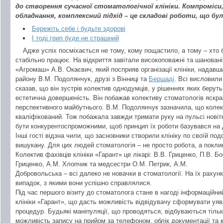
до створення сучасної стоматологічної клініки. Компроміси
обладнання, комплексний підхід – це складові роботи, що бу
Бережіть себе і будьте здорові
І тоді грип буде не страшний
Адже успіх посміхається не тому, кому пощастило, а тому – хто 
стабільно працює. На відкриття завітали високоповажні та шановані 
«Агромаш» А.В. Окаєвич, який посприяв організації клініки, надав
району В.М. Подолянчук, друзі з Вінниці та
Бершаді
. Всі висловили
сказав, що він зустрів колектив однодумців, у рішеннях яких беруть
естетична довершеність. Він побажав колективу стоматологів яскра
перспективного майбутнього. В.М. Подолянчук зазначила, що колект
кваліфікований. Тож побажала завжди тримати руку на пульсі новітні
бути конкурентоспроможними, щоб принцип їх роботи базувався на 
Інші гості відзна чили, що засновники створили клініку по своїй подо
вишукану. Для цих людей стоматологія – не просто робота, а покли
Колектив фахівців клініки «Гарант» це лікарі: В.В. Гриценко, П.В. Бо
Гриценко, А.М. Хлопчик та медсестри О.М. Петрик, А.М.
Добровольська – всі далеко не новачки в стоматології. На їх рахун
випадок, з якими вони успішно справлялися.
Під час першого візиту до стоматолога стане в нагоді інформаційни
клініки «Гарант», що дасть можливість відвідувачу сформувати уяв
процедур. Будьякі маніпуляції, що проводяться, відбуваються тільки 
можливість запису на прийом за телефоном, облік документації та 