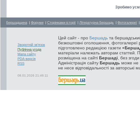
Зробимо усм
Бершадщина
|
Форуми
|
Сторінками історії
|
Літературна Бершадь
|
Фотогалереї
Цей сайт - про
Бершадь
та бершадський
безкоштовні оголошення, фотогалереї р
Зворотній зв'язок
підготовлено редакцією газети
«Берша
Публічна угода
матеріали належать авторам статтей. 
Мапа сайту
розміщена на сайті
Бершаді
, без згод
PDA-версія
Адміністрація сайту
Бершадь
може не п
RSS
не несе відповідальності за авторські м
08.01.2026 21:46:11