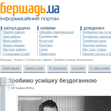
БЕРШАДЩИНА
НОВИНИ
ДОВІДНИКИ
Прапор району
Офіційні повідомлення
Підприємства та ор
Герб району
Суспільство
Телефонні довідни
Мапа району
Культура
Телефонні коди
Дошка пошани
Політика
Поштові індекси
Паспорт району
Спорт
Дім. Сад. Город.
Сторінками історії
Привітання
Прогноз погоди в 
Бершадь
/
Новини
/
Суспільство
/
Вдома
/
Зробимо усмішку бездоганною
Знай наших
Гаряча лінія
В громадах
Спогади
Є така думка
Зробимо усмішку бездоганною
←
18 Травня 2010 р