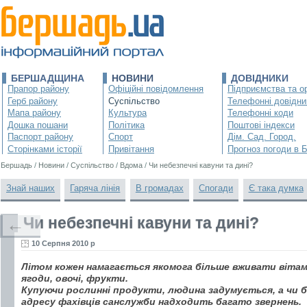
БЕРШАДЩИНА
НОВИНИ
ДОВІДНИКИ
Прапор району
Офіційні повідомлення
Підприємства та ор
Герб району
Суспільство
Телефонні довідни
Мапа району
Культура
Телефонні коди
Дошка пошани
Політика
Поштові індекси
Паспорт району
Спорт
Дім. Сад. Город.
Сторінками історії
Привітання
Прогноз погоди в 
Бершадь
/
Новини
/
Суспільство
/
Вдома
/
Чи небезпечні кавуни та дині?
Знай наших
Гаряча лінія
В громадах
Спогади
Є така думка
Чи небезпечні кавуни та дині?
←
10 Серпня 2010 р
Літом кожен намагається якомога більше вживати вітамі
ягоди, овочі, фрукти.
Купуючи рослинні продукти, людина задумується, а чи б
адресу фахівців санслужби надходить багато звернень.