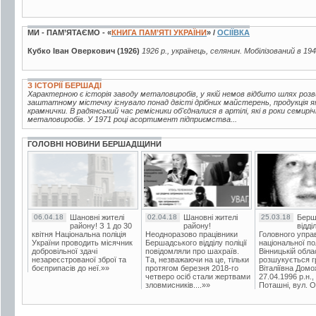
МИ - ПАМ’ЯТАЄМО - «
КНИГА ПАМ’ЯТІ УКРАЇНИ
» /
ОСІЇВКА
Кубко Іван Оверкович (1926)
1926 р., українець, селянин. Мобілізований в 19
З ІСТОРІЇ БЕРШАДІ
Характерною є історія заводу металовиробів, у якій немов відбито шлях розв
заштатному містечку існувало понад двісті дрібних майстерень, продукція яки
крамнички. В радянський час ремісники об'єдналися в артілі, які в роки семирі
металовиробів. У 1971 році асортимент підприємства...
ГОЛОВНІ НОВИНИ БЕРШАДЩИНИ
06.04.18
Шановні жителі
02.04.18
Шановні жителі
25.03.18
Берш
району! З 1 до 30
району!
відді
квітня Національна поліція
Неодноразово працівники
Головного упра
України проводить місячник
Бершадського відділу поліції
національної пол
добровільної здачі
повідомляли про шахраїв.
Вінницькій обла
незареєстрованої зброї та
Та, незважаючи на це, тільки
розшукується гр
боєприпасів до неї.»»
протягом березня 2018-го
Віталіївна Домо
четверо осіб стали жертвами
27.04.1996 р.н.,
зловмисників....»»
Поташні, вул. Ос