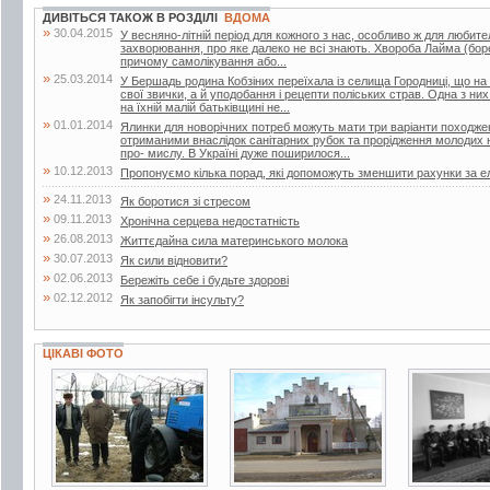
ДИВІТЬСЯ ТАКОЖ В РОЗДІЛІ
ВДОМА
»
30.04.2015
У весняно-літній період для кожного з нас, особливо ж для любител
захворювання, про яке далеко не всі знають. Хвороба Лайма (боре
причому самолікування або...
»
25.03.2014
У Бершадь родина Кобзіних переїхала із селища Городниці, що на
свої звички, а й уподобання і рецепти поліських страв. Одна з ни
на їхній малій батьківщині не...
»
01.01.2014
Ялинки для новорічних потреб можуть мати три варіанти походжен
отриманими внаслідок санітарних рубок та прорідження молодих 
про- мислу. В Україні дуже поширилося...
»
10.12.2013
Пропонуємо кілька порад, які допоможуть зменшити рахунки за е
»
24.11.2013
Як боротися зі стресом
»
09.11.2013
Хронічна серцева недостатність
»
26.08.2013
Життєдайна сила материнського молока
»
30.07.2013
Як сили відновити?
»
02.06.2013
Бережіть себе і будьте здорові
»
02.12.2012
Як запобігти інсульту?
ЦІКАВІ ФОТО
3 фото
6 фото
5 фото