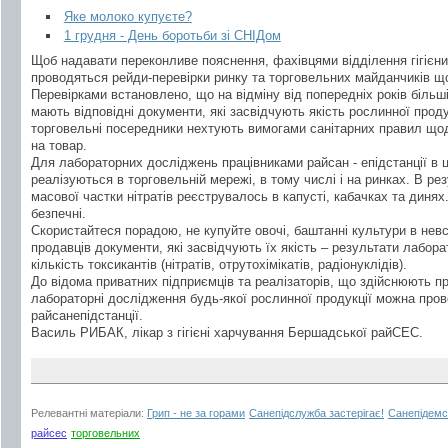
Яке молоко купуєте?
1 грудня - День боротьби зі СНІДом
Щоб надавати переконливе пояснення, фахівцями відділення гігієн
проводяться рейди-перевірки ринку та торговельних майданчиків щ
Перевірками встановлено, що на відміну від попередніх років більш
мають відповідні документи, які засвідчують якість рослинної продук
торговельні посередники нехтують вимогами санітарних правил щодо
на товар.
Для лабораторних досліджень працівниками райсан - епідстанції в ць
реалізуються в торговельній мережі, в тому числі і на ринках. В р
масової частки нітратів реєструвалось в капусті, кабачках та динях
безпечні.
Скористайтеся порадою, не купуйте овочі, баштанні культури в нев
продавців документи, які засвідчують їх якість – результати лабо
кількість токсикантів (нітратів, отрутохімікатів, радіонуклідів).
До відома приватних підприємців та реалізаторів, що здійснюють п
лабораторні дослідження будь-якої рослинної продукції можна пров
райсанепідстанції.
Василь РИБАК, лікар з гігієні харчування Бершадської райСЕС.
Релевантні матеріали:
Грип - не за горами
Санепідслужба застерігає!
Санепідемс
райсес
торговельних