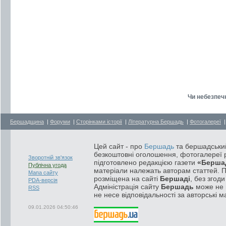
Чи небезпечн
Бершадщина
|
Форуми
|
Сторінками історії
|
Літературна Бершадь
|
Фотогалереї
Цей сайт - про
Бершадь
та бершадський
безкоштовні оголошення, фотогалереї р
Зворотній зв'язок
підготовлено редакцією газети
«Берша
Публічна угода
матеріали належать авторам статтей. 
Мапа сайту
розміщена на сайті
Бершаді
, без згод
PDA-версія
Адміністрація сайту
Бершадь
може не п
RSS
не несе відповідальності за авторські м
09.01.2026 04:50:46