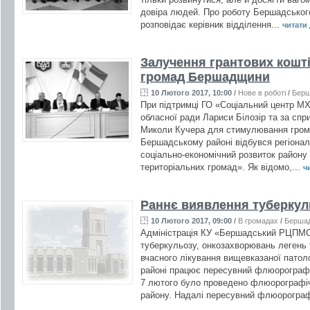
довіра людей. Про роботу Бершадськог
розповідає керівник відділення...
читати д
Залучення грантових кошті
громад Бершадщини
10 Лютого 2017, 10:00
/
Нове в роботі
/
Бер
При підтримці ГО «Соціальний центр МХП
обласної ради Лариси Білозір та за спр
Миколи Кучера для стимулювання грома
Бершадському районі відбувся регіонал
соціально-економічний розвиток району 
територіальних громад». Як відомо,...
чи
Раннє виявлення туберкул
10 Лютого 2017, 09:00
/
В громадах
/
Берша
Адміністрація КУ «Бершадський РЦПМС
туберкульозу, онкозахворювань легень т
вчасного лікування вищевказаної патол
районі працює пересувний флюорограф 
7 лютого було проведено флюорографіч
району. Надалі пересувний флюорограф