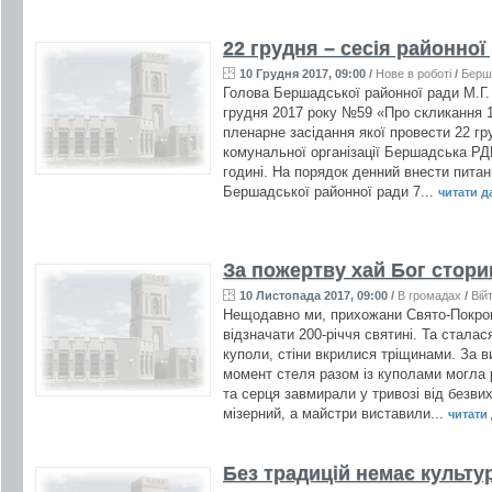
22 грудня – сесія районної
10 Грудня 2017, 09:00
/
Нове в роботі
/
Берш
Голова Бершадської районної ради М.Г.
грудня 2017 року №59 «Про скликання 15
пленарне засідання якої провести 22 гр
комунальної організації Бершадська РД
годині. На порядок денний внести питан
Бершадської районної ради 7...
читати да
За пожертву хай Бог стор
10 Листопада 2017, 09:00
/
В громадах
/
Вій
Нещодавно ми, прихожани Свято-Покров
відзначати 200-річчя святині. Та стала
куполи, стіни вкрилися тріщинами. За в
момент стеля разом із куполами могла 
та серця завмирали у тривозі від безвих
мізерний, а майстри виставили...
читати д
Без традицій немає культури