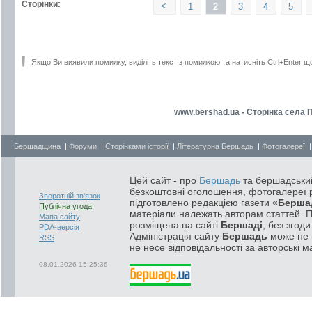
Сторінки:
<
1
2
3
4
5
Якщо Ви виявили помилку, виділіть текст з помилкою та натисніть Ctrl+Enter щ
www.bershad.ua
- Сторінка села 
Бершадщина
|
Форуми
|
Сторінками історії
|
Літературна Бершадь
|
Фотогалереї
Цей сайт - про
Бершадь
та бершадський
безкоштовні оголошення, фотогалереї р
Зворотній зв'язок
підготовлено редакцією газети
«Берша
Публічна угода
матеріали належать авторам статтей. 
Мапа сайту
розміщена на сайті
Бершаді
, без згод
PDA-версія
Адміністрація сайту
Бершадь
може не п
RSS
не несе відповідальності за авторські м
08.01.2026 15:25:36