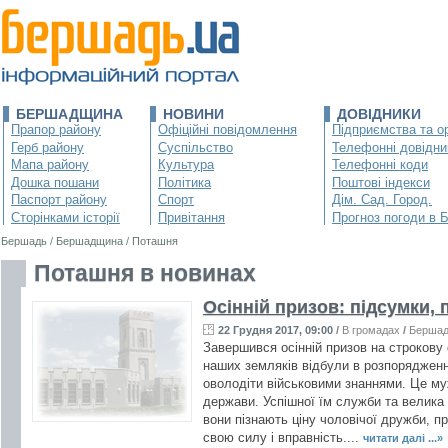
БЕРШАДЩИНА
НОВИНИ
ДОВІДНИКИ
Прапор району
Офіційні повідомлення
Підприємства та ор
Герб району
Суспільство
Телефонні довідни
Мапа району
Культура
Телефонні коди
Дошка пошани
Політика
Поштові індекси
Паспорт району
Спорт
Дім. Сад. Город.
Сторінками історії
Привітання
Прогноз погоди в 
Бершадь
/
Бершадщина
/
Поташня
Поташня в новинах
Осінній призов: підсумки,
22 Грудня 2017, 09:00
/
В громадах
/
Берша
Завершився осінній призов на строкову 
наших земляків відбули в розпорядженн
оволодіти військовими знаннями. Це муж
держави. Успішної їм служби та велика 
вони пізнають ціну чоловічої дружби, п
свою силу і вправність....
читати далі ...»