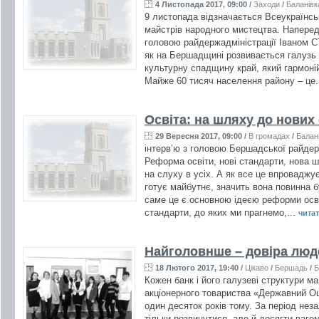
4 Листопада 2017, 09:00
/
Заходи
/
Баланівк
9 листопада відзначається Всеукраїнськ
майстрів народного мистецтва. Наперед
головою райдержадміністрації Іваном
як на Бершадщині розвивається галузь
культурну спадщину край, який гармоні
Майже 60 тисяч населення району – це.
Освіта: на шляху до нових
29 Вересня 2017, 09:00
/
В громадах
/
Балан
інтерв’ю з головою Бершадської райдер
Реформа освіти, нові стандарти, нова шк
на слуху в усіх. А як все це впровад
готує майбутнє, значить вона повинна б
саме це є основною ідеєю реформи осві
стандарти, до яких ми прагнемо,...
читат
Найголовнше – довіра люд
18 Лютого 2017, 19:40
/
Цікаво
/
Бершадь
/
Б
Кожен банк і його галузеві структури ма
акціонерного товариства «Державний О
один десяток років тому. За період не
тільки розвинутися, але й досягти ваго