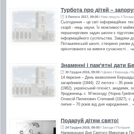
Турбота про дітей – запор
3 Лютого 2017, 09:00
/
Нам пишуть
/
Поташ
Сьогодення – це світ інформаційних тех
скарб - ниць науки. Їх можливості майж
першочергових задач школи є підготовка
інформаційного суспільства. Завдяки д
Поташнянській школі, створено умови д
орієнтованого на вимоги сучасності...
чи
Знаменні і пам’ятні дати 
30 Грудня 2016, 09:00
/
Цікаво
/
Бершадь
/
Б
14 березня – День визволення Бершадщ
загарбників (1944). 22 лютого – 35 рок
(1982), український гігієніст, академік,
Уродженець с. М’якоходу (Чорна Гребля)
Олексій Пилипович Степовий (1927), с.
липня – 70 років від дня народження...
ч
Подаруй дітям свято!
24 Грудня 2016, 09:00
/
Заходи
/
Поташня
Напередодні Дня Святого Миколая в По