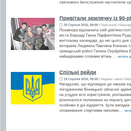
святкового богослужіння настоятелю хр
Привітали землячку із 90-
20 Серпня 2016, 09:00
/
Персоналії
/
Бершад
Позавчора відзначила свій дев'яностолі
міста Бершаді Ганна Парфентіївна Рудь.
життєвому календарі, до неї цього дня з
ветеранів Людмила Павлівна Князєва та 
громадській роботі Галина Онуфріївна
найщирішими словами вітань....
читати да
Спільні рейди
19 Серпня 2016, 09:00
/
Людина і закон
/
Бер
Нагадуємо, що відповідно до наказів ко
погодженням Вінницької обласної адміні
на угіддях всіх користувачів, розташова
розпочалося полювання на пернату дичи
особливо в дні відкриття, були випадк
зловживання спиртними напоями,...
чита