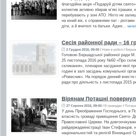
благодійна акція «Подаруй дітям свято»
колектив активно збирав м’які іграшки, 
перебувають у зоні АТО. Ніхто не зали
на юний вік, є справжніми пат - ріотами
діти, а й вчителі та батьки. Адже...
читат
Сесія районної ради – 16 г
2 Грудня 2016, 09:00
/
Нове в роботі
/
Берша
Головою Бершадської районної ради М.
25 листопада 2016 року №60 «Про склик
скликання», пленарне засідання якої пр
годині в залі засідань комунальної ор
«Ровесник». На порядок денний внести п
ради про діяльність з листопада 2015 р
Вірянам Поташні повернул
27 Серпня 2016, 09:00
/
В громадах
/
Поташ
У день Преображення Господнього, в По
власність громаді приміщення Свято- Д
Православної Церкви. На довгоочікуван
райдержадміністрації Іван Стефанцов, 
національностей та релігій Вінницької 