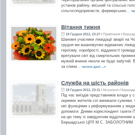
установ району, міський та сільські гол
сільгосппідприємств, фермерських...
чи
Вітання тижня
18 Грудня 2012, 23:27
/
Привітання
/
Бершад
Шановні учасники ліквідації аварії на 
грудня ми вшановуємо відважних ліквід
героїзму, хоробрості, відданості громад
врятували світ від смертельних промені
мужній вчинок ніколи не буде забутий. 
за спини...
читати далі ...»
Служба на шість районів
18 Грудня 2012, 23:11
/
Актуально
/
Бершад
Під час виїздів представників влади у 
окремих жителів сіл виникали сумніви,
неї функціями з реформуванням у меди
допомоги. Днями кореспондент газети П
на цю тему із завідуючим відділенням 
Бершадської ЦРЛ М.С. ЗАБОЛОТНИМ. Йо