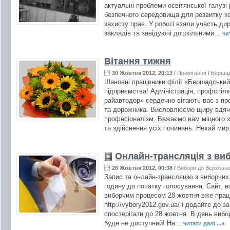
актуальні проблеми освітянської галузі
безпечного середовища для розвитку ко
захисту прав. У роботі взяли участь ди
закладів та завідуючі дошкільними...
чит
Вітання тижня
30 Жовтня 2012, 20:13
/
Привітання
/
Берша
Шановні працівники філії «Бершадський
підприємства! Адміністрація, профспіл
райавтодор» сердечно вітають вас з пр
та дорожника. Висловлюємо щиру вдячн
професіоналізм. Бажаємо вам міцного зд
та здійснення усіх починань. Нехай мир 
Онлайн-трансляція з ви
26 Жовтня 2012, 00:38
/
Вибори до Верховно
Запис та онлайн-трансляцію з виборчих
годину до початку голосування. Сайт, н
виборчим процесом 28 жовтня вже прац
http://vybory2012.gov.ua/ і додайте до 
спостерігати до 28 жовтня. В день вибо
буде не доступний! На...
читати далі ...»