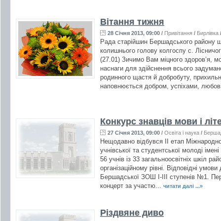
Вітання тижня
28 Січня 2013, 09:00
/
Привітання
/
Бирлівка
Рада старійшин Бершадського району щ
колишнього голову колгоспу с. Ліснич
(27.01) Зичимо Вам міцного здоров’я, мо
наснаги для здійснення всього задуманог
родинного щастя й добробуту, прихиль
наповнюється добром, успіхами, любов’
Конкурс знавців мови і літ
27 Січня 2013, 09:00
/
Освіта і наука
/
Берша
Нещодавно відбувся ІІ етап Міжнародно
учнівської та студентської молоді імен
56 учнів із 33 загальноосвітніх шкіл р
організаційному рівні. Відповідні умов
Бершадської ЗОШ І-ІІІ ступенів №1. Пе
концерт за участю...
читати далі ...»
Різдвяне диво