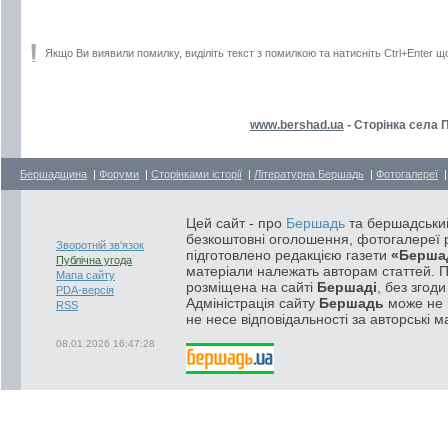
Якщо Ви виявили помилку, виділіть текст з помилкою та натисніть Ctrl+Enter щ
www.bershad.ua
- Сторінка села 
Бершадщина
|
Форуми
|
Сторінками історії
|
Літературна Бершадь
|
Фотогалереї
Цей сайт - про
Бершадь
та бершадський
безкоштовні оголошення, фотогалереї р
Зворотній зв'язок
підготовлено редакцією газети
«Берша
Публічна угода
матеріали належать авторам статтей. 
Мапа сайту
розміщена на сайті
Бершаді
, без згод
PDA-версія
Адміністрація сайту
Бершадь
може не п
RSS
не несе відповідальності за авторські м
08.01.2026 16:47:28