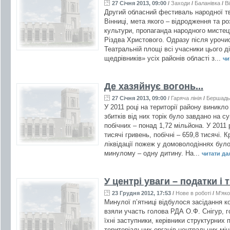
27 Січня 2013, 09:00
/
Заходи
/
Баланівка
/
Ві
Другий обласний фестиваль народної тв
Вінниці, мета якого – відродження та ро
культури, пропаганда народного мистец
Різдва Христового. Одразу після урочи
Театральній площі всі учасники цього д
щедрівників» усіх районів області з...
чи
Де хазяйнує вогонь...
27 Січня 2013, 09:00
/
Гаряча лінія
/
Бершадь
У 2011 році на території району виникло
збитків від них торік було завдано на с
побічних – понад 1,72 мільйона. У 2011 
тисячі гривень, побічні – 659,8 тисячі. 
ліквідації пожеж у домоволодіннях бул
минулому – одну дитину. На...
читати далі
У центрі уваги – податки і
23 Грудня 2012, 17:53
/
Нове в роботі
/
М'яко
Минулої п’ятниці відбулося засідання ко
взяли участь голова РДА О.Ф. Снігур, г
їхні заступники, керівники структурних п
територіальних органів центральних міні