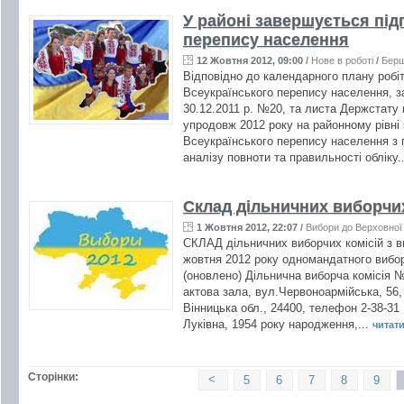
У районі завершується під
перепису населення
12 Жовтня 2012, 09:00
/
Нове в роботі
/
Бер
Відповідно до календарного плану робіт 
Всеукраїнського перепису населення, з
30.12.2011 р. №20, та листа Держстату в
упродовж 2012 року на районному рівні
Всеукраїнського перепису населення з 
аналізу повноти та правильності обліку.
Склад дільничних виборчих
1 Жовтня 2012, 22:07
/
Вибори до Верховної
СКЛАД дільничних виборчих комісій з в
жовтня 2012 року одномандатного вибо
(оновлено) Дільнична виборча комісія 
актова зала, вул.Червоноармійська, 56
Вінницька обл., 24400, телефон 2-38-31 
Луківна, 1954 року народження,...
читати 
Сторінки:
<
5
6
7
8
9