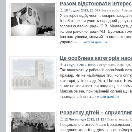
Разом відстоювати інтер
18 Грудня 2012, 23:06
/
Нове в роботі
/
Берш
У вівторок відбулося пленарне засіданн
її роботі взяли участь народний депута
голови обласної ради Ю.В. Медведєв, д
голова районної ради М.Г. Бурлака, гол
їхні заступники, міський та сільські го
управлінь,...
читати далі ...»
Це особлива категорія нас
3 Грудня 2012, 09:00
/
Актуально
/
Бершадь
Так вважають у районній організації вет
Крамар. Чи не найбільше тих, кого спіт
категорії, у Бершаді, Усті, Поташні, Ба
з них не залишається наодинці зі сво
Максимовича, при районній організації ве
інвалідів війни та...
читати далі ...»
Розвитку дітей – сприятл
12 Листопада 2012, 21:12
/
Освіта і наука
/
Б
Нещодавно в актовій залі Бершадської 
засідання колегії відділу освіти райдерж