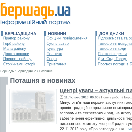
БЕРШАДЩИНА
НОВИНИ
ДОВІДНИКИ
Прапор району
Офіційні повідомлення
Підприємства та ор
Герб району
Суспільство
Телефонні довідни
Мапа району
Культура
Телефонні коди
Дошка пошани
Політика
Поштові індекси
Паспорт району
Спорт
Дім. Сад. Город.
Сторінками історії
Привітання
Прогноз погоди в 
Бершадь
/
Бершадщина
/
Поташня
Поташня в новинах
Центрі уваги – актуальні п
11 Лютого 2013, 09:00
/
Нове в роботі
/
Берш
Минулої п’ятниці перший заступник гол
провів традиційне щомісячне семінарськ
головами та секретарями рад, на якому
забезпечення ефективної діяльності те
виконавчого комітету місцевої ради в у
22.11.2012 року «Про затвердження...
чи