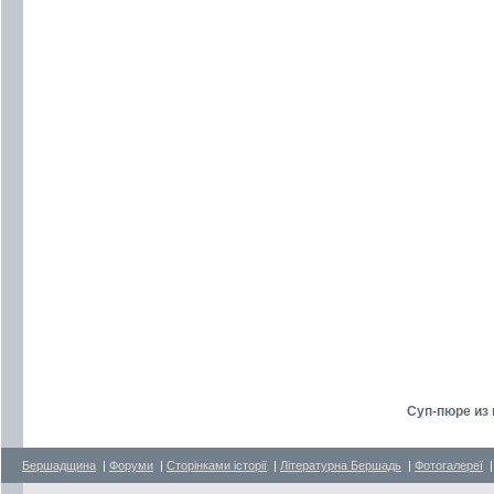
Суп-пюре из 
Бершадщина
|
Форуми
|
Сторінками історії
|
Літературна Бершадь
|
Фотогалереї