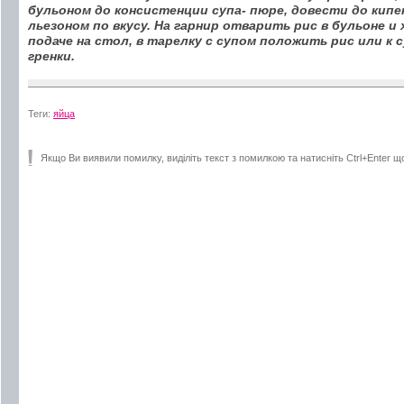
бульоном до консистенции супа- пюре, довести до кипе
льезоном по вкусу. На гарнир отварить рис в бульоне и
подаче на стол, в тарелку с супом положить рис или к
гренки.
Теги:
яйца
Якщо Ви виявили помилку, виділіть текст з помилкою та натисніть Ctrl+Enter щ