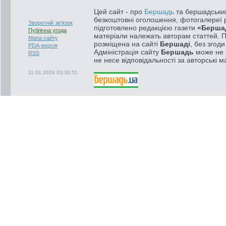
Цей сайт - про
Бершадь
та бершадський
безкоштовні оголошення, фотогалереї р
Зворотній зв'язок
підготовлено редакцією газети
«Берша
Публічна угода
матеріали належать авторам статтей. 
Мапа сайту
розміщена на сайті
Бершаді
, без згод
PDA-версія
Адміністрація сайту
Бершадь
може не п
RSS
не несе відповідальності за авторські м
11.01.2026 03:30:51