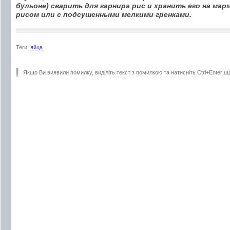
бульоне) сварить для гарнира рис и хранить его на мар
рисом или с подсушенными мелкими гренками.
Теги:
яйца
Якщо Ви виявили помилку, виділіть текст з помилкою та натисніть Ctrl+Enter щ