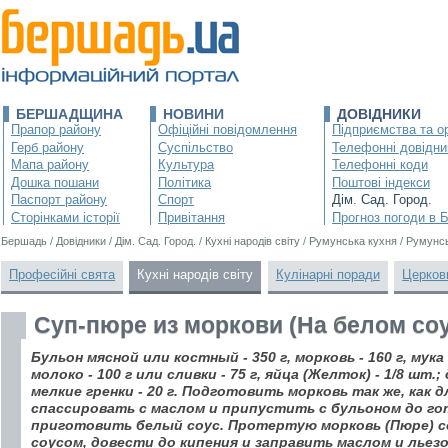
БЕРШАДЩИНА
НОВИНИ
ДОВІДНИКИ
Прапор району
Офіційні повідомлення
Підприємства та ор
Герб району
Суспільство
Телефонні довідни
Мапа району
Культура
Телефонні коди
Дошка пошани
Політика
Поштові індекси
Паспорт району
Спорт
Дім. Сад. Город.
Сторінками історії
Привітання
Прогноз погоди в 
Бершадь
/
Довідники
/
Дім. Сад. Город.
/
Кухні народів світу
/
Румунська кухня
/
Румунсь
Професійні свята
Кухні народів світу
Кулінарні поради
Церков
Суп-пюре из моркови (На белом соу
Бульон мясной или костный - 350 г, морковь - 160 г, мука -
молоко - 100 г или сливки - 75 г, яйца (Желток) - 1/8 шт.;
мелкие гренки - 20 г. Подготовить морковь так же, как д
спассировать с маслом и припустить с бульоном до г
приготовить белый соус. Протертую морковь (Пюре) 
соусом, довести до кипения и заправить маслом и льезо