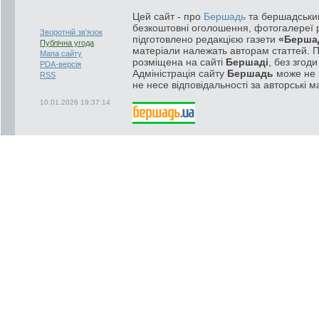
Цей сайт - про
Бершадь
та бершадський
безкоштовні оголошення, фотогалереї р
Зворотній зв'язок
підготовлено редакцією газети
«Берша
Публічна угода
матеріали належать авторам статтей. 
Мапа сайту
розміщена на сайті
Бершаді
, без згод
PDA-версія
Адміністрація сайту
Бершадь
може не п
RSS
не несе відповідальності за авторські м
10.01.2026 19:37:14