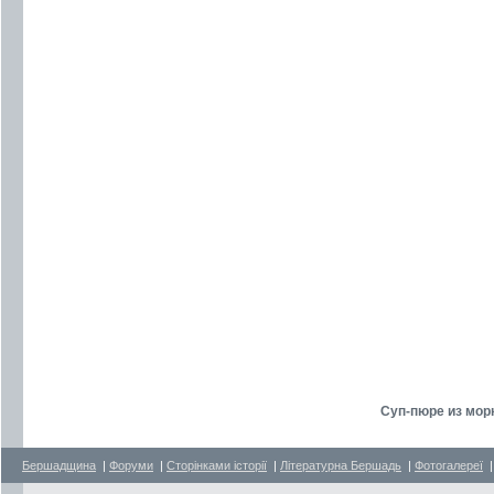
Суп-пюре из морк
Бершадщина
|
Форуми
|
Сторінками історії
|
Літературна Бершадь
|
Фотогалереї