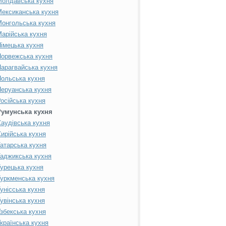
Молдавська кухня
ексиканська кухня
онгольська кухня
арійська кухня
імецька кухня
орвежська кухня
арагвайська кухня
ольська кухня
еруанська кухня
осійська кухня
Румунська кухня
аудівська кухня
ирійська кухня
атарська кухня
аджикська кухня
урецька кухня
уркменська кухня
унісська кухня
увінська кухня
збекська кухня
країнська кухня