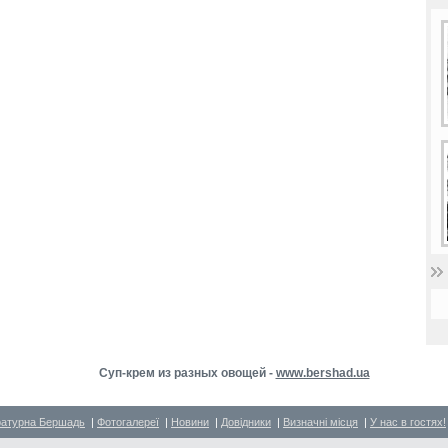
Суп-крем из разных овощей -
www.bershad.ua
ратурна Бершадь
|
Фотогалереї
|
Новини
|
Довідники
|
Визначні місця
|
У нас в гостях!