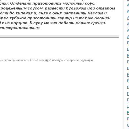
ости. Отдельно приготовить молочный соус.
А
роцеженным соусом, развести бульоном или отваром
А
ти до кипения и, сняв с огня, заправить маслом и
орме кубиков приготовить гарнир из тех же овощей
А
0 г на порцию. К супу можно подать мелкие гренки.
А
 консервированным.
А
А
Б
Б
Б
милкою та натисніть Ctrl+Enter щоб повідомити про це редакцію
Б
Б
Б
В
В
Г
Г
Д
Е
Е
Є