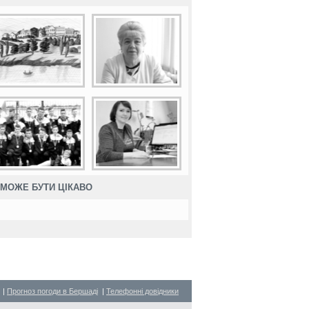
МОЖЕ БУТИ ЦІКАВО
|
Прогноз погоди в Бершаді
|
Телефонні довідники