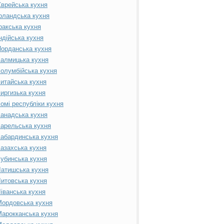
врейська кухня
рландська кухня
ракська кухня
ндійська кухня
орданська кухня
алмицька кухня
олумбійська кухня
итайська кухня
иргизька кухня
омі республіки кухня
анадська кухня
арельська кухня
абардинська кухня
азахська кухня
убинська кухня
атишська кухня
итовська кухня
іванська кухня
ордовська кухня
арокканська кухня