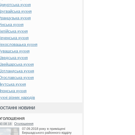
дмуртська кухня
ругвайська кухня
ранцузька кухня
інська кухня
илійська кухня
еченська кухня
ехословацька кухня
увашська кухня
Шведська кухня
вейцарська кухня
Шотландська кухня
гославська кухня
кутська кухня
понська кухня
ухні різних народів
ОСТАННІ НОВИНИ
ОГОЛОШЕННЯ
Оголошення
30.08.18
07.09.2018 року в приміщені
Бершадського районного відділу