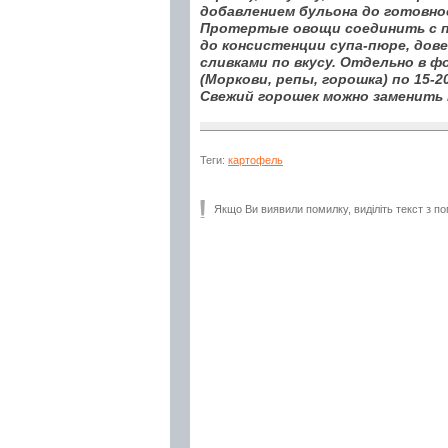
добавлением бульона до готовн
Протертые овощи соединить с п
до консистенции супа-пюре, довес
сливками по вкусу. Отдельно в ф
(Моркови, репы, горошка) по 15-2
Свежий горошек можно заменить
Теги:
картофель
Якщо Ви виявили помилку, виділіть текст з по