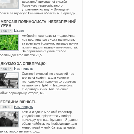
державної виконавчої служби
Головного територіального
управління юстиції у Вінницькій
бласті за адресую Вінницька область м. Бершадь...
АМБРОЗІЯ ПОЛИНОЛИСТА: НЕБЕЗПЕЧНИЙ
УР’ЯН!
Цікаво
17.06.18
Амброзія полинолиста – однорічна
яра рослина, що схожа на коноплю,
за розміром і формою нагадує полин
гіркий (звідки і назва – полинолиста).
За сприятливих умов стебло
ослини досягає висоти 22,5...
ДЯКУЄМО ЗА СПІВПРАЦЮ!
Нам пишуть
16.06.18
Сьогодні економічно складний час
для всієї країни та для кожного
господарника і підприємця зокрема,
не виняток і ПрАТ «Птахокомбінат
«Бершадсь кий». Але, за свою
айже сорокарічну історію, ми...
ЛЕБЕДИНА ВІРНІСТЬ
Нам пишуть
16.06.18
Кожна людина має свій характер,
уподобання, пріоритети у виборі
прикладу для наслідування. Я давно
обрав найближчих і найрідніших для
мене людей – моїх батька та матір.
ак склалося не тому, що...