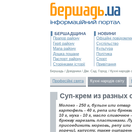
БЕРШАДЩИНА
НОВИНИ
Прапор району
Офіційні повідомле
Герб району
Суспільство
Мапа району
Культура
Дошка пошани
Політика
Паспорт району
Спорт
Сторінками історії
Привітання
Бершадь
/
Довідники
/
Дім. Сад. Город.
/
Кухні народів 
Професійні свята
Кухні народів світу
Суп-крем из разных
Молоко - 250 г, бульон или отвар -
картофель - 40 г, репа или брюква
10 г, мука - 10 г, масло сливочное 
брюкву нарезать пластинками. Лу
присоединить морковь, репу или
горечи), капусту, также ошпарен