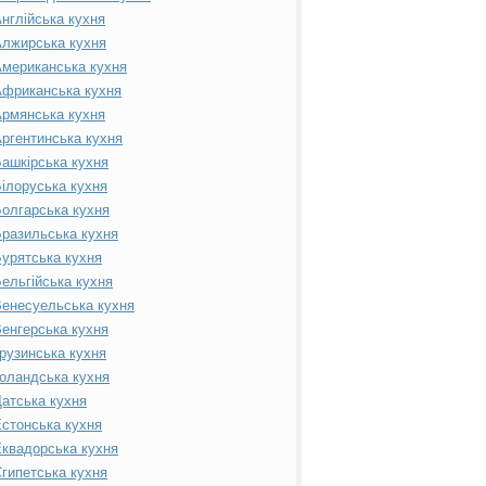
нглійська кухня
лжирська кухня
мериканська кухня
фриканська кухня
рмянська кухня
ргентинська кухня
ашкірська кухня
ілоруська кухня
олгарська кухня
разильська кухня
урятська кухня
ельгійська кухня
енесуельська кухня
енгерська кухня
рузинська кухня
оландська кухня
атська кухня
стонська кухня
квадорська кухня
гипетська кухня