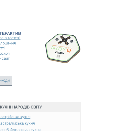
НТЕРАКТИВ
ас в гостях!
олошення
тті
оскоп
 сайт
-коди
КУХНІ НАРОДІВ СВІТУ
встрійська кухня
встралійська кухня
зербайджанська кухня