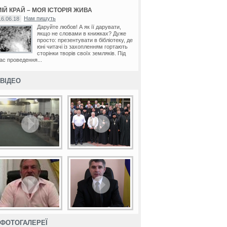
ІЙ КРАЙ – МОЯ ІСТОРІЯ ЖИВА
Нам пишуть
16.06.18
Даруйте любов! А як її дарувати,
якщо не словами в книжках? Дуже
просто: презентувати в бібліотеку, де
юні читачі із захопленням гортають
сторінки творів своїх земляків. Під
ас проведення...
ВІДЕО
ФОТОГАЛЕРЕЇ