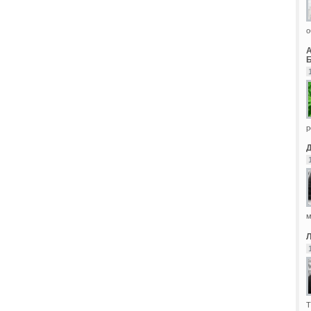
о
Б
р
м
Т