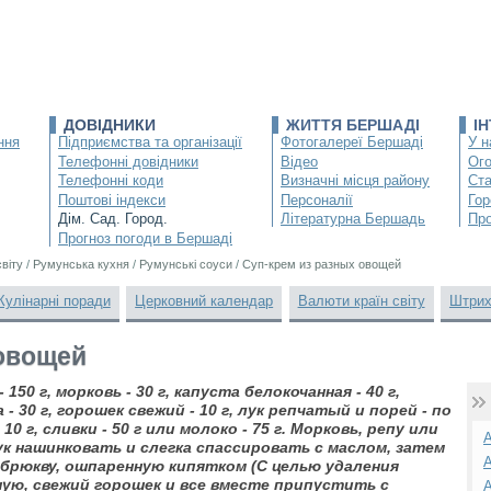
ДОВІДНИКИ
ЖИТТЯ БЕРШАДІ
І
ння
Підприємства та організації
Фотогалереї Бершаді
У н
Телефонні довідники
Відео
Ог
Телефонні коди
Визначні місця району
Ста
Поштові індекси
Персоналії
Гор
Дім. Сад. Город.
Літературна Бершадь
Про
Прогноз погоди в Бершаді
світу
/
Румунська кухня
/
Румунські соуси
/
Суп-крем из разных овощей
Кулінарні поради
Церковний календар
Валюти країн світу
Штрих
 овощей
 150 г, морковь - 30 г, капуста белокочанная - 40 г,
 - 30 г, горошек свежий - 10 г, лук репчатый и порей - по
- 10 г, сливки - 50 г или молоко - 75 г. Морковь, репу или
А
к нашинковать и слегка спассировать с маслом, затем
А
 брюкву, ошпаренную кипятком (С целью удаления
ную, свежий горошек и все вместе припустить с
А