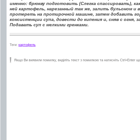
именно: брюкву подготовить (Слегка спассировать), ка
ней картофель, нарезанный так же, залить бульоном и 
протереть на протирочной машине, затем добавить го
консистенции супа, довести до кипения и, сняв с огня, 
Подавать суп с мелкими гренками.
Теги:
картофель
Якщо Ви виявили помилку, виділіть текст з помилкою та натисніть Ctrl+Enter щ