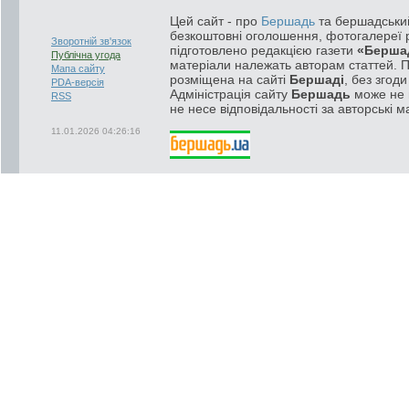
Цей сайт - про
Бершадь
та бершадський
безкоштовні оголошення, фотогалереї р
Зворотній зв'язок
підготовлено редакцією газети
«Берша
Публічна угода
матеріали належать авторам статтей. 
Мапа сайту
розміщена на сайті
Бершаді
, без згод
PDA-версія
Адміністрація сайту
Бершадь
може не п
RSS
не несе відповідальності за авторські м
11.01.2026 04:26:16