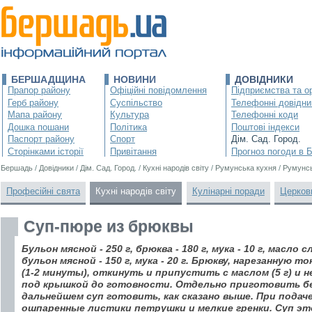
БЕРШАДЩИНА
НОВИНИ
ДОВІДНИКИ
Прапор району
Офіційні повідомлення
Підприємства та ор
Герб району
Суспільство
Телефонні довідни
Мапа району
Культура
Телефонні коди
Дошка пошани
Політика
Поштові індекси
Паспорт району
Спорт
Дім. Сад. Город.
Сторінками історії
Привітання
Прогноз погоди в 
Бершадь
/
Довідники
/
Дім. Сад. Город.
/
Кухні народів світу
/
Румунська кухня
/
Румунсь
Професійні свята
Кухні народів світу
Кулінарні поради
Церков
Суп-пюре из брюквы
Бульон мясной - 250 г, брюква - 180 г, мука - 10 г, масло с
бульон мясной - 150 г, мука - 20 г. Брюкву, нарезанную
(1-2 минуты), откинуть и припустить с маслом (5 г) и
под крышкой до готовности. Отдельно приготовить бе
дальнейшем суп готовить, как сказано выше. При подач
ошпаренные листики петрушки и мелкие гренки. Суп эт